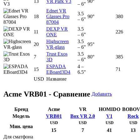
13
VR Park V3
90°
– 6"
Ednet VR
3.5
18
Glasses Pro
90°
380
– 6"
87004
DEXP VR
3.5
11
226
ONE
– 6"
Highscreen
3.5
20
95°
VR-glass
– 6"
Trust Exos
3.5
7
80°
385
3D
– 6"
ESPADA
4 –
15
71
EBoard3D4
6.5"
USD
Название
Acme VRB01 - Сравнение
Добавить
Бренд
Acme
VR
HOMIDO
BOBO
Модель
VRB01
Box VR 2.0
V1
Rock
USD
USD
USD
USD
Мин. цена
15
7
41
13
Для сматфона