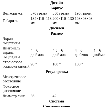
Дизайн
Корпус
Вес корпуса
370 грамм
350 грамм
195 грамм
135×110×118
200×110×130
168×98×93
Габариты
мм.
мм.
мм.
Дисплей
Размер
Экран
смартфона
Диагональ
4 – 6
4.5 – 6
4 – 6
4 – 6
экрана
дюймов
дюймов
дюймов
дюймов
смартфона
Угол обзора
90 °
100 °
100 °
горизонтальный
Регулировка
Межзрачковое
расстояние
Фокусное
расстояние
Диаметр линз
36
42
Система
Синхронизация