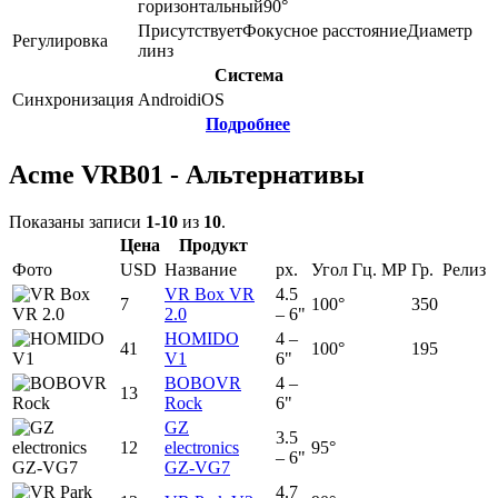
горизонтальный
90
°
Присутствует
Фокусное расстояние
Диаметр
Регулировка
линз
Система
Синхронизация
Android
iOS
Подробнее
Acme VRB01 - Альтернативы
Показаны записи
1-10
из
10
.
Цена
Продукт
Фото
USD
Название
px.
Угол
Гц.
MP
Гр.
Релиз
VR Box VR
4.5
7
100°
350
2.0
– 6"
HOMIDO
4 –
41
100°
195
V1
6"
BOBOVR
4 –
13
Rock
6"
GZ
3.5
12
electronics
95°
– 6"
GZ-VG7
4.7