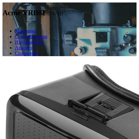
Acme VRB01
15
USD
Магазины
Спецификация
Изображения
Аналоги
Сравнение