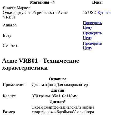
Магазины - 4
Цены
Яндекс.Маркет
Очки виртуальной реальности Acme
15
USD
Купить
VRB01
Проверить
Amazon
Цену
Проверить
Ebay
Цену
Проверить
Gearbest
Цену
Acme VRB01 - Технические
характеристики
Основное
Применение
Для сматфона
Для квадрокоптера
Дизайн
Корпус
370
грамм
135×110×118
мм.
Дисплей
Экран смартфона
Диагональ экрана
Размер
смартфона
4 – 6
дюймов
Угол обзора