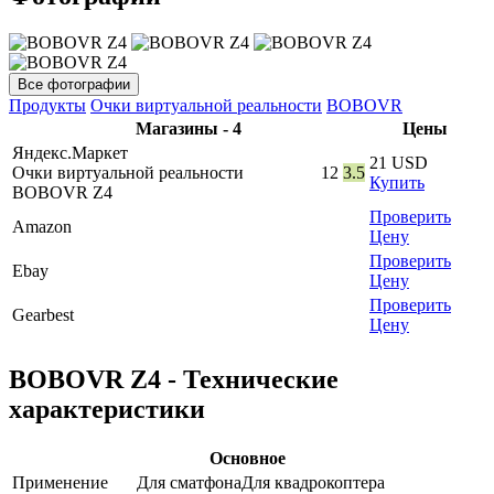
Все фотографии
Продукты
Очки виртуальной реальности
BOBOVR
Магазины - 4
Цены
Яндекс.Маркет
21
USD
Очки виртуальной реальности
12
3.5
Купить
BOBOVR Z4
Проверить
Amazon
Цену
Проверить
Ebay
Цену
Проверить
Gearbest
Цену
BOBOVR Z4 - Технические
характеристики
Основное
Применение
Для сматфона
Для квадрокоптера