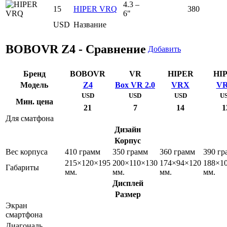
4.3 –
15
HIPER VRQ
380
6"
USD
Название
BOBOVR Z4 - Сравнение
Добавить
Бренд
BOBOVR
VR
HIPER
HI
Модель
Z4
Box VR 2.0
VRX
V
USD
USD
USD
U
Мин. цена
21
7
14
1
Для сматфона
Дизайн
Корпус
Вес корпуса
410 грамм
350 грамм
360 грамм
390 гр
215×120×195
200×110×130
174×94×120
188×1
Габариты
мм.
мм.
мм.
мм.
Дисплей
Размер
Экран
смартфона
Диагональ