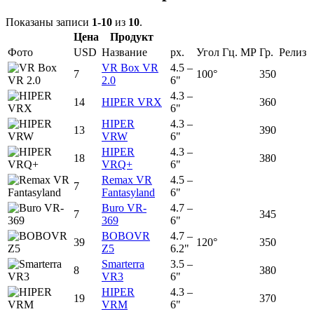
Показаны записи
1-10
из
10
.
Цена
Продукт
Фото
USD
Название
px.
Угол
Гц.
MP
Гр.
Релиз
VR Box VR
4.5 –
7
100°
350
2.0
6"
4.3 –
14
HIPER VRX
360
6"
HIPER
4.3 –
13
390
VRW
6"
HIPER
4.3 –
18
380
VRQ+
6"
Remax VR
4.5 –
7
Fantasyland
6"
Buro VR-
4.7 –
7
345
369
6"
BOBOVR
4.7 –
39
120°
350
Z5
6.2"
Smarterra
3.5 –
8
380
VR3
6"
HIPER
4.3 –
19
370
VRM
6"