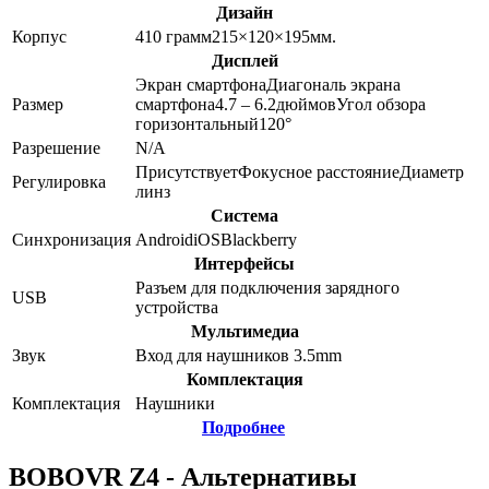
Дизайн
Корпус
410
грамм
215×120×195
мм.
Дисплей
Экран смартфона
Диагональ экрана
Размер
смартфона
4.7 – 6.2
дюймов
Угол обзора
горизонтальный
120
°
Разрешение
N/A
Присутствует
Фокусное расстояние
Диаметр
Регулировка
линз
Система
Синхронизация
Android
iOS
Blackberry
Интерфейсы
Разъем для подключения зарядного
USB
устройства
Мультимедиа
Звук
Вход для наушников 3.5mm
Комплектация
Комплектация
Наушники
Подробнее
BOBOVR Z4 - Альтернативы