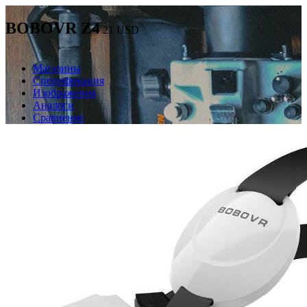
BOBOVR Z4
21
USD
Магазины
Спецификация
Изображения
Аналоги
Сравнение