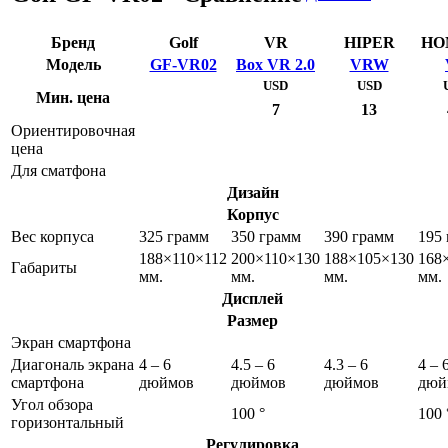
Бренд
Golf
VR
HIPER
HO
Модель
GF-VR02
Box VR 2.0
VRW
USD
USD
Мин. цена
7
13
Ориентировочная
цена
Для сматфона
Дизайн
Корпус
Вес корпуса
325 грамм
350 грамм
390 грамм
195
188×110×112
200×110×130
188×105×130
168
Габариты
мм.
мм.
мм.
мм.
Дисплей
Размер
Экран смартфона
Диагональ экрана
4 – 6
4.5 – 6
4.3 – 6
4 – 
смартфона
дюймов
дюймов
дюймов
дюй
Угол обзора
100 °
100 
горизонтальный
Регулировка