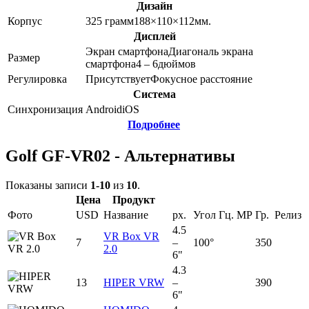
Дизайн
Корпус
325
грамм
188×110×112
мм.
Дисплей
Экран смартфона
Диагональ экрана
Размер
смартфона
4 – 6
дюймов
Регулировка
Присутствует
Фокусное расстояние
Система
Синхронизация
Android
iOS
Подробнее
Golf GF-VR02 - Альтернативы
Показаны записи
1-10
из
10
.
Цена
Продукт
Фото
USD
Название
px.
Угол
Гц.
MP
Гр.
Релиз
4.5
VR Box VR
7
–
100°
350
2.0
6"
4.3
13
HIPER VRW
–
390
6"