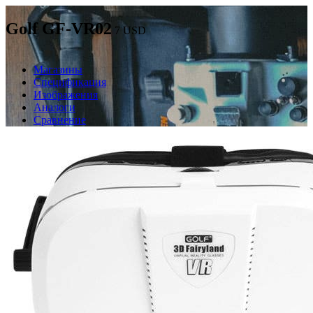
Golf GF-VR02
7
USD
Магазины
Спецификация
Изображения
Аналоги
Сравнение