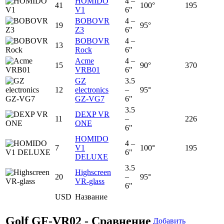
HOMIDO
4 –
41
100°
195
V1
6"
BOBOVR
4 –
19
95°
Z3
6"
BOBOVR
4 –
13
Rock
6"
Acme
4 –
15
90°
370
VRB01
6"
GZ
3.5
12
electronics
–
95°
GZ-VG7
6"
3.5
DEXP VR
11
–
226
ONE
6"
HOMIDO
4 –
7
V1
100°
195
6"
DELUXE
3.5
Highscreen
20
–
95°
VR-glass
6"
USD
Название
Golf GF-VR02 - Сравнение
Добавить