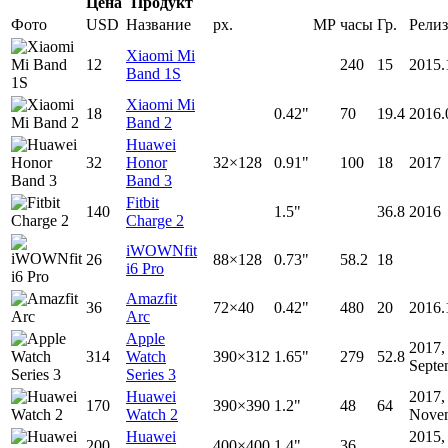
Цена
Продукт
Фото
USD
Название
px.
MP
часы
Гр.
Релиз
Xiaomi Mi
12
240
15
2015.
Band 1S
Xiaomi Mi
18
0.42"
70
19.4
2016.
Band 2
Huawei
32
Honor
32×128
0.91"
100
18
2017
Band 3
Fitbit
140
1.5"
36.8
2016
Charge 2
iWOWNfit
26
88×128
0.73"
58.2
18
i6 Pro
Amazfit
36
72×40
0.42"
480
20
2016.
Arc
Apple
2017,
314
Watch
390×312
1.65"
279
52.8
Septe
Series 3
Huawei
2017,
170
390×390
1.2"
48
64
Watch 2
Nove
Huawei
2015,
200
400×400
1.4"
36