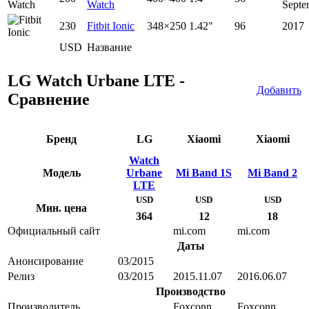
Watch
Septe
230
Fitbit Ionic
348×250
1.42"
96
2017
USD
Название
LG Watch Urbane LTE -
Добавить
Сравнение
Бренд
LG
Xiaomi
Xiaomi
Watch
Модель
Urbane
Mi Band 1S
Mi Band 2
LTE
USD
USD
USD
Мин. цена
364
12
18
Официальный сайт
mi.com
mi.com
Даты
Анонсирование
03/2015
Релиз
03/2015
2015.11.07
2016.06.07
Производство
Производитель
Foxconn
Foxconn