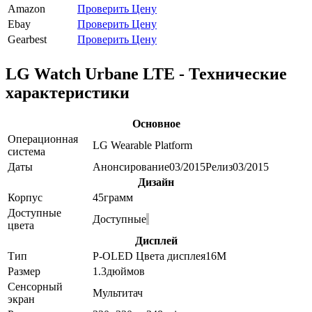
Amazon
Проверить Цену
Ebay
Проверить Цену
Gearbest
Проверить Цену
LG Watch Urbane LTE - Технические
характеристики
Основное
Операционная
LG Wearable Platform
система
Даты
Анонсирование
03/2015
Релиз
03/2015
Дизайн
Корпус
45
грамм
Доступные
Доступные
цвета
Дисплей
Тип
P-OLED
Цвета дисплея
16M
Размер
1.3
дюймов
Сенсорный
Мультитач
экран