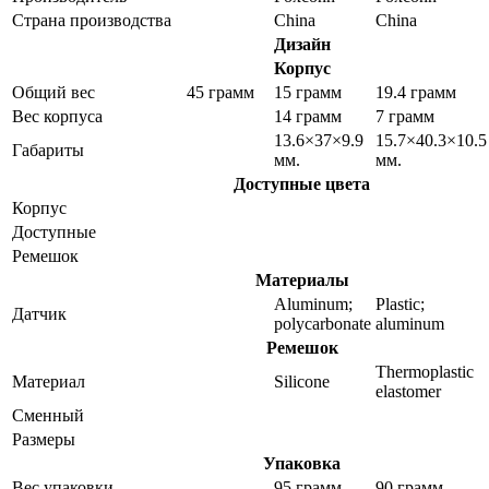
Страна производства
China
China
Дизайн
Корпус
Общий вес
45 грамм
15 грамм
19.4 грамм
Вес корпуса
14 грамм
7 грамм
13.6×37×9.9
15.7×40.3×10.5
Габариты
мм.
мм.
Доступные цвета
Корпус
Доступные
Ремешок
Материалы
Aluminum;
Plastic;
Датчик
polycarbonate
aluminum
Ремешок
Thermoplastic
Материал
Silicone
elastomer
Сменный
Размеры
Упаковка
Вес упаковки
95 грамм
90 грамм