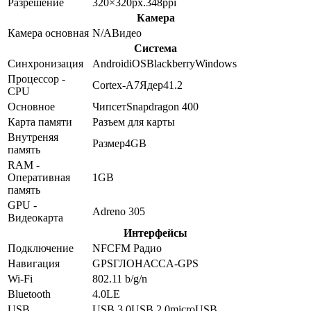
Разрешение
320×320
px.
348
ppi
Камера
Камера основная
N/A
Видео
Система
Синхронизация
Android
iOS
Blackberry
Windows
Процессор -
Cortex-A7
Ядер
4
1.2
CPU
Основное
Чипсет
Snapdragon 400
Карта памяти
Разъем для карты
Внутреняя
Размер
4GB
память
RAM -
Оперативная
1GB
память
GPU -
Adreno 305
Видеокарта
Интерфейсы
Подключение
NFC
FM Радио
Навигация
GPS
ГЛОНАСС
A-GPS
Wi-Fi
802.11 b/g/n
Bluetooth
4.0
LE
USB
USB 3.0
USB 2.0
microUSB