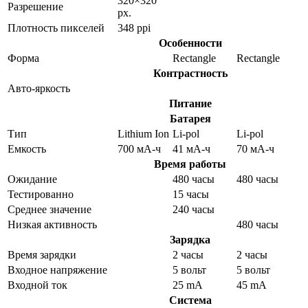
320×320
Разрешение
px.
Плотность пикселей
348 ppi
Особенности
Форма
Rectangle
Rectangle
Контрастность
Авто-яркость
Питание
Батарея
Тип
Lithium Ion
Li-pol
Li-pol
Емкость
700 мА-ч
41 мА-ч
70 мА-ч
Время работы
Ожидание
480 часы
480 часы
Тестированно
15 часы
Среднее значение
240 часы
Низкая активность
480 часы
Зарядка
Время зарядки
2 часы
2 часы
Входное напряжение
5 вольт
5 вольт
Входной ток
25 mA
45 mA
Система