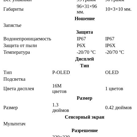
96×31×96
Габариты
10×3×10 мм.
мм.
Ношение
Запястье
Защита
Водонепроницаемость
IP67
IP67
Защита от пыли
P6X
IP6X
Температура
-20/70 °C
-20/70 °C
Дисплей
Тип
Тип
P-OLED
OLED
Подсветка
16M
Цвета дисплея
1 цветов
цветов
Размер
1.3
Размер
0.42 дюймов
дюймов
Сенсорный экран
Мультитач
Разрешение