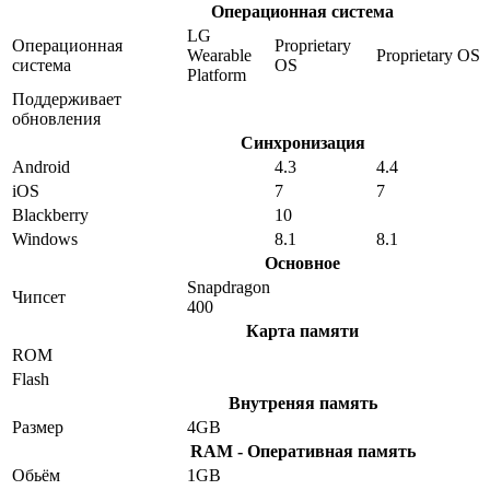
Операционная система
LG
Операционная
Proprietary
Wearable
Proprietary OS
система
OS
Platform
Поддерживает
обновления
Синхронизация
Android
4.3
4.4
iOS
7
7
Blackberry
10
Windows
8.1
8.1
Основное
Snapdragon
Чипсет
400
Карта памяти
ROM
Flash
Внутреняя память
Размер
4GB
RAM - Оперативная память
Обьём
1GB