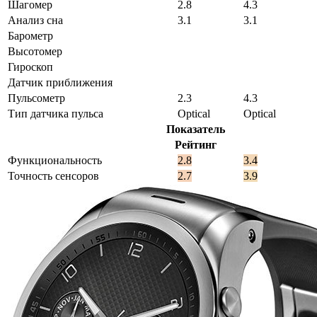
Шагомер
2.8
4.3
Анализ сна
3.1
3.1
Барометр
Высотомер
Гироскоп
Датчик приближения
Пульсометр
2.3
4.3
Тип датчика пульса
Optical
Optical
Показатель
Рейтинг
Функциональность
2.8
3.4
Точность сенсоров
2.7
3.9