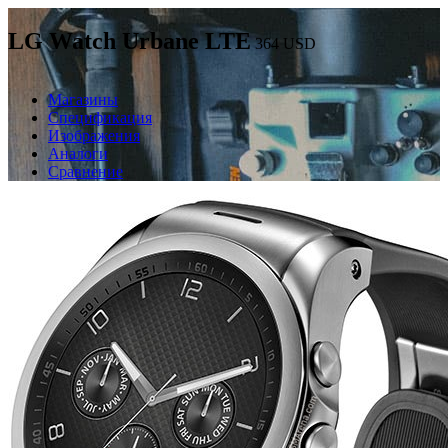
LG Watch Urbane LTE
364
USD
Магазины
Спецификация
Изображения
Аналоги
Сравнение