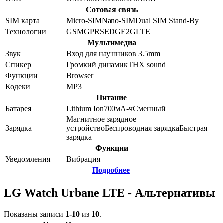
Сотовая связь
SIM карта
Micro-SIM
Nano-SIM
Dual SIM Stand-By
Технологии
GSM
GPRS
EDGE
2G
LTE
Мультимедиа
Звук
Вход для наушников 3.5mm
Спикер
Громкий динамик
THX sound
Функции
Browser
Кодеки
MP3
Питание
Батарея
Lithium Ion
700
мА-ч
Сменный
Магнитное зарядное
Зарядка
устройство
Беспроводная зарядка
Быстрая
зарядка
Функции
Уведомления
Вибрация
Подробнее
LG Watch Urbane LTE - Альтернативы
Показаны записи
1-10
из
10
.