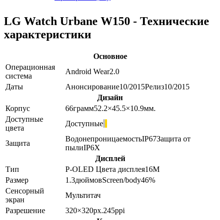
LG Watch Urbane W150 - Технические
характеристики
Основное
Операционная
Android Wear
2.0
система
Даты
Анонсирование
10/2015
Релиз
10/2015
Дизайн
Корпус
66
грамм
52.2×45.5×10.9
мм.
Доступные
Доступные
цвета
Водонепроницаемость
IP67
Защита от
Защита
пыли
IP6X
Дисплей
Тип
P-OLED
Цвета дисплея
16M
Размер
1.3
дюймов
Screen/body
46
%
Сенсорный
Мультитач
экран
Разрешение
320×320
px.
245
ppi