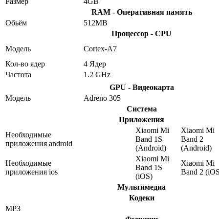
Размер
4GB
RAM - Оперативная память
Обьём
512MB
Процессор - CPU
Модель
Cortex-A7
Кол-во ядер
4 Ядер
Частота
1.2 GHz
GPU - Видеокарта
Модель
Adreno 305
Система
Приложения
Xiaomi Mi
Xiaomi Mi
Необходимые
Band 1S
Band 2
приложения android
(Android)
(Android)
Xiaomi Mi
Необходимые
Xiaomi Mi
Band 1S
приложения ios
Band 2 (iOS
(iOS)
Мультимедиа
Кодеки
MP3