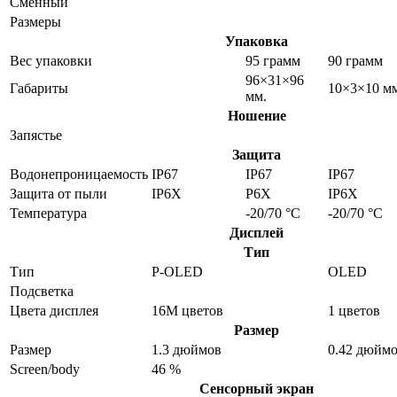
Сменный
Размеры
Упаковка
Вес упаковки
95 грамм
90 грамм
96×31×96
Габариты
10×3×10 м
мм.
Ношение
Запястье
Защита
Водонепроницаемость
IP67
IP67
IP67
Защита от пыли
IP6X
P6X
IP6X
Температура
-20/70 °C
-20/70 °C
Дисплей
Тип
Тип
P-OLED
OLED
Подсветка
Цвета дисплея
16M цветов
1 цветов
Размер
Размер
1.3 дюймов
0.42 дюйм
Screen/body
46 %
Сенсорный экран