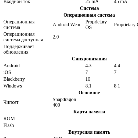
Входной ток
25 mA
45 mA
Система
Операционная система
Операционная
Proprietary
Android Wear
Proprietary
система
OS
Операционная
2.0
система доступная
Поддерживает
обновления
Синхронизация
Android
4.3
4.4
iOS
7
7
Blackberry
10
Windows
8.1
8.1
Основное
Snapdragon
Чипсет
400
Карта памяти
ROM
Flash
Внутреняя память