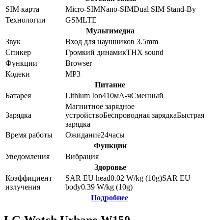
SIM карта
Micro-SIM
Nano-SIM
Dual SIM Stand-By
Технологии
GSM
LTE
Мультимедиа
Звук
Вход для наушников 3.5mm
Спикер
Громкий динамик
THX sound
Функции
Browser
Кодеки
MP3
Питание
Батарея
Lithium Ion
410
мА-ч
Сменный
Магнитное зарядное
Зарядка
устройство
Беспроводная зарядка
Быстрая
зарядка
Время работы
Ожидание
24
часы
Функции
Уведомления
Вибрация
Здоровье
Коэффициент
SAR EU head
0.02
W/kg (10g)
SAR EU
излучения
body
0.39
W/kg (10g)
Подробнее