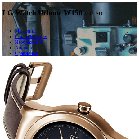
LG Watch Urbane W150
273
USD
Магазины
Спецификация
Изображения
Аналоги
Сравнение