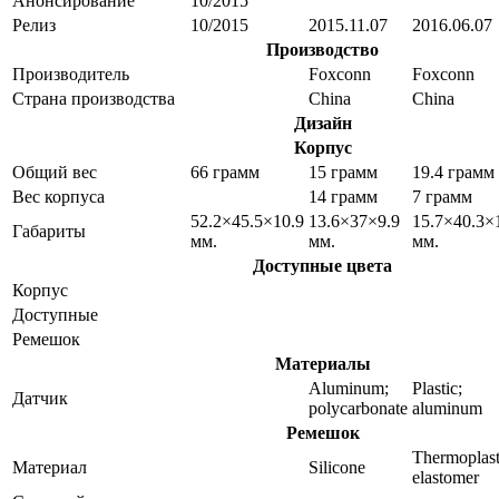
Анонсирование
10/2015
Релиз
10/2015
2015.11.07
2016.06.07
Производство
Производитель
Foxconn
Foxconn
Страна производства
China
China
Дизайн
Корпус
Общий вес
66 грамм
15 грамм
19.4 грамм
Вес корпуса
14 грамм
7 грамм
52.2×45.5×10.9
13.6×37×9.9
15.7×40.3×
Габариты
мм.
мм.
мм.
Доступные цвета
Корпус
Доступные
Ремешок
Материалы
Aluminum;
Plastic;
Датчик
polycarbonate
aluminum
Ремешок
Thermoplast
Материал
Silicone
elastomer