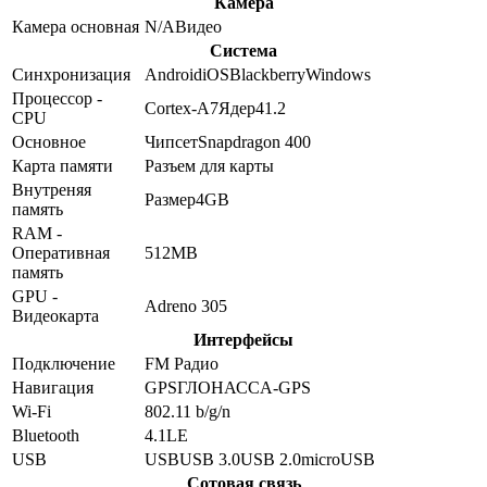
Камера
Камера основная
N/A
Видео
Система
Синхронизация
Android
iOS
Blackberry
Windows
Процессор -
Cortex-A7
Ядер
4
1.2
CPU
Основное
Чипсет
Snapdragon 400
Карта памяти
Разъем для карты
Внутреняя
Размер
4GB
память
RAM -
Оперативная
512MB
память
GPU -
Adreno 305
Видеокарта
Интерфейсы
Подключение
FM Радио
Навигация
GPS
ГЛОНАСС
A-GPS
Wi-Fi
802.11 b/g/n
Bluetooth
4.1
LE
USB
USB
USB 3.0
USB 2.0
microUSB
Сотовая связь