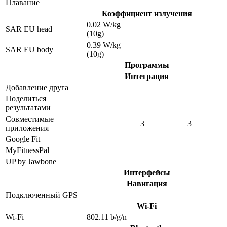
Плавание
Коэффициент излучения
0.02 W/kg
SAR EU head
(10g)
0.39 W/kg
SAR EU body
(10g)
Программы
Интеграция
Добавление друга
Поделиться
результатами
Совместимые
3
3
приложения
Google Fit
MyFitnessPal
UP by Jawbone
Интерфейсы
Навигация
Подключенный GPS
Wi-Fi
Wi-Fi
802.11 b/g/n