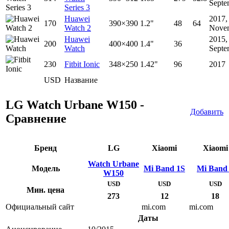
Septe
Series 3
Huawei
2017,
170
390×390
1.2"
48
64
Watch 2
Nove
Huawei
2015,
200
400×400
1.4"
36
Watch
Septe
230
Fitbit Ionic
348×250
1.42"
96
2017
USD
Название
LG Watch Urbane W150 -
Добавить
Сравнение
Бренд
LG
Xiaomi
Xiaomi
Watch Urbane
Модель
Mi Band 1S
Mi Band
W150
USD
USD
USD
Мин. цена
273
12
18
Официальный сайт
mi.com
mi.com
Даты