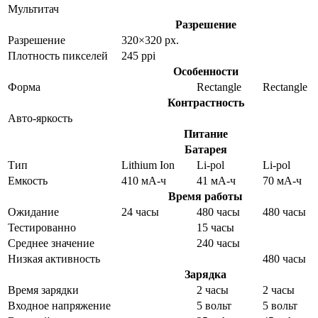
Мультитач
Разрешение
Разрешение
320×320 px.
Плотность пикселей
245 ppi
Особенности
Форма
Rectangle
Rectangle
Контрастность
Авто-яркость
Питание
Батарея
Тип
Lithium Ion
Li-pol
Li-pol
Емкость
410 мА-ч
41 мА-ч
70 мА-ч
Время работы
Ожидание
24 часы
480 часы
480 часы
Тестированно
15 часы
Среднее значение
240 часы
Низкая активность
480 часы
Зарядка
Время зарядки
2 часы
2 часы
Входное напряжение
5 вольт
5 вольт