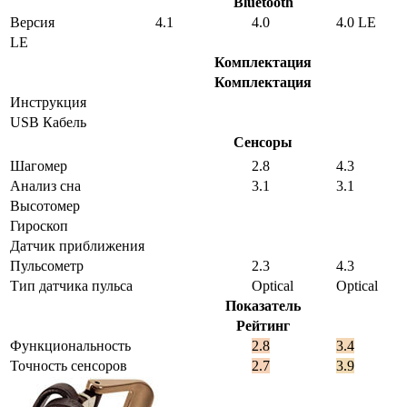
Bluetooth
Версия
4.1
4.0
4.0 LE
LE
Комплектация
Комплектация
Инструкция
USB Кабель
Сенсоры
Шагомер
2.8
4.3
Анализ сна
3.1
3.1
Высотомер
Гироскоп
Датчик приближения
Пульсометр
2.3
4.3
Тип датчика пульса
Optical
Optical
Показатель
Рейтинг
Функциональность
2.8
3.4
Точность сенсоров
2.7
3.9