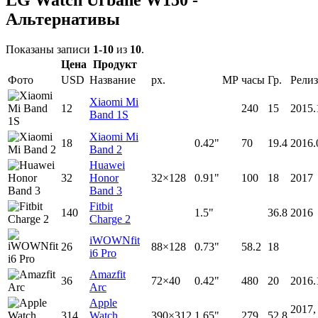
LG Watch Urbane W150 -
Альтернативы
Показаны записи
1-10
из
10
.
Цена
Продукт
Фото
USD
Название
px.
MP
часы
Гр.
Релиз
Xiaomi Mi
12
240
15
2015.
Band 1S
Xiaomi Mi
18
0.42"
70
19.4
2016.
Band 2
Huawei
32
Honor
32×128
0.91"
100
18
2017
Band 3
Fitbit
140
1.5"
36.8
2016
Charge 2
iWOWNfit
26
88×128
0.73"
58.2
18
i6 Pro
Amazfit
36
72×40
0.42"
480
20
2016.
Arc
Apple
2017,
314
Watch
390×312
1.65"
279
52.8