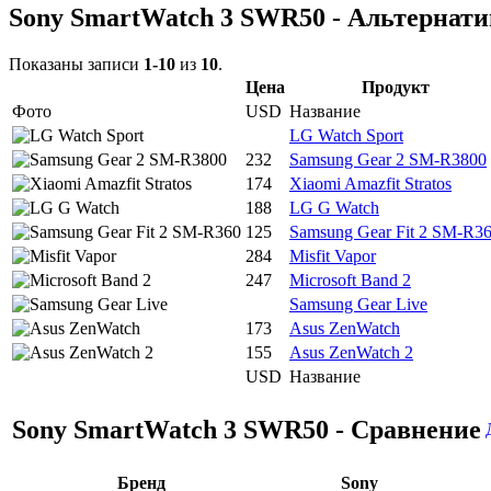
Sony SmartWatch 3 SWR50 - Альтернат
Показаны записи
1-10
из
10
.
Цена
Продукт
Фото
USD
Название
LG Watch Sport
232
Samsung Gear 2 SM-R3800
174
Xiaomi Amazfit Stratos
188
LG G Watch
125
Samsung Gear Fit 2 SM-R3
284
Misfit Vapor
247
Microsoft Band 2
Samsung Gear Live
173
Asus ZenWatch
155
Asus ZenWatch 2
USD
Название
Sony SmartWatch 3 SWR50 - Сравнение
Бренд
Sony