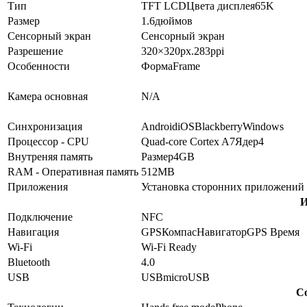
Тип
TFT LCD
Цвета дисплея
65K
Размер
1.6
дюймов
Сенсорный экран
Сенсорный экран
Разрешение
320×320
px.
283
ppi
Особенности
Форма
Frame
Камера основная
N/A
Синхронизация
Android
iOS
Blackberry
Windows
Процессор - CPU
Quad-core Cortex A7
Ядер
4
Внутреняя память
Размер
4GB
RAM - Оперативная память
512MB
Приложения
Установка сторонних приложений
И
Подключение
NFC
Навигация
GPS
Компас
Навигатор
GPS Время
Wi-Fi
Wi-Fi Ready
Bluetooth
4.0
USB
USB
microUSB
Со