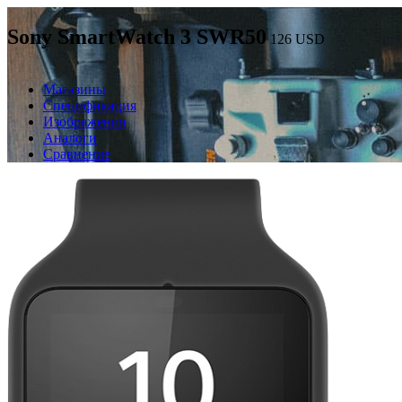
Sony SmartWatch 3 SWR50
126
USD
Магазины
Спецификация
Изображения
Аналоги
Сравнение