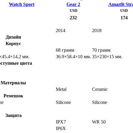
Watch Sport
Gear 2
Amazfit Str
USD
USD
232
174
2014
2018
Дизайн
Корпус
68 грамм
70 грамм
×45.4×14.2 мм.
36.9×58.4×10 мм.
35×230×15 мм.
ступные цвета
Материалы
Metal
Ceramic
Ремешок
ne
Silicone
Silicone
Защита
IPX7
WR 50
IP6X