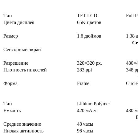
Тип
TFT LCD
Full
Цвета дисплея
65K цветов
Размер
1.6 дюймов
1.38
Се
Сенсорный экран
Разрешение
320×320 px.
480×4
Плотность пикселей
283 ppi
348 p
Форма
Frame
Circle
Тип
Lithium Polymer
Емкость
420 мА-ч
430 
Среднее значение
48 часы
Низкая активность
96 часы