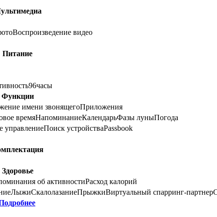
ультимедиа
фото
Воспроизведение видео
Питание
тивность
96
часы
Функции
жение имени звонящего
Приложения
вое время
Напоминание
Календарь
Фазы луны
Погода
е управление
Поиск устройства
Passbook
омплектация
Здоровье
поминания об активности
Расход калорий
ние
Лыжи
Скалолазание
Прыжки
Виртуальный спарринг-партнер
Подробнее