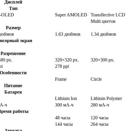
Дисплей
Тип
 P-OLED
Super AMOLED
Transflective LCD
Multi цветов
Размер
 дюймов
1.63 дюймов
1.34 дюймов
нсорный экран
Разрешение
80 px.
320×320 px.
320×300 px.
pi
278 ppi
Особенности
Frame
Circle
Питание
Батарея
Lithium Ion
Lithium Polymer
мА-ч
300 мА-ч
280 мА-ч
Время работы
48 часы
120 часы
144 часы
264 часы
Зарядка