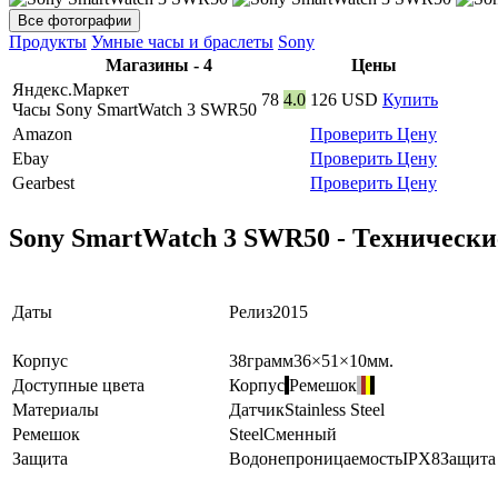
Все фотографии
Продукты
Умные часы и браслеты
Sony
Магазины - 4
Цены
Яндекс.Маркет
78
4.0
126
USD
Купить
Часы Sony SmartWatch 3 SWR50
Amazon
Проверить Цену
Ebay
Проверить Цену
Gearbest
Проверить Цену
Sony SmartWatch 3 SWR50 - Технически
Даты
Релиз
2015
Корпус
38
грамм
36×51×10
мм.
Доступные цвета
Корпус
Ремешок
Материалы
Датчик
Stainless Steel
Ремешок
Steel
Сменный
Защита
Водонепроницаемость
IPX8
Защита