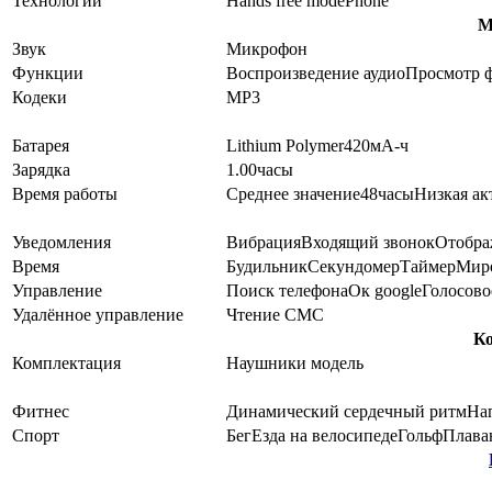
Технологии
Hands free mode
Phone
М
Звук
Микрофон
Функции
Воспроизведение аудио
Просмотр 
Кодеки
MP3
Батарея
Lithium Polymer
420
мА-ч
Зарядка
1.00
часы
Время работы
Среднее значение
48
часы
Низкая ак
Уведомления
Вибрация
Входящий звонок
Отобра
Время
Будильник
Секундомер
Таймер
Миро
Управление
Поиск телефона
Ок google
Голосово
Удалённое управление
Чтение СМС
К
Комплектация
Наушники модель
Фитнес
Динамический сердечный ритм
На
Спорт
Бег
Езда на велосипеде
Гольф
Плава