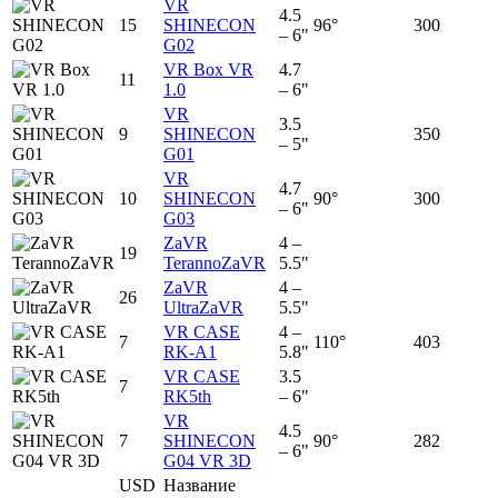
VR
4.5
15
SHINECON
96°
300
– 6"
G02
VR Box VR
4.7
11
1.0
– 6"
VR
3.5
9
SHINECON
350
– 5"
G01
VR
4.7
10
SHINECON
90°
300
– 6"
G03
ZaVR
4 –
19
TerannoZaVR
5.5"
ZaVR
4 –
26
UltraZaVR
5.5"
VR CASE
4 –
7
110°
403
RK-A1
5.8"
VR CASE
3.5
7
RK5th
– 6"
VR
4.5
7
SHINECON
90°
282
– 6"
G04 VR 3D
USD
Название