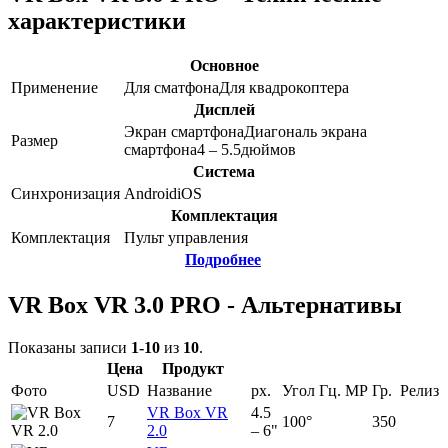
характеристики
Основное
Применение
Для сматфона
Для квадрокоптера
Дисплей
Экран смартфона
Диагональ экрана
Размер
смартфона
4 – 5.5
дюймов
Система
Синхронизация
Android
iOS
Комплектация
Комплектация
Пульт управления
Подробнее
VR Box VR 3.0 PRO - Альтернативы
Показаны записи
1-10
из
10
.
Цена
Продукт
Фото
USD
Название
px.
Угол
Гц.
MP
Гр.
Релиз
VR Box VR
4.5
7
100°
350
2.0
– 6"