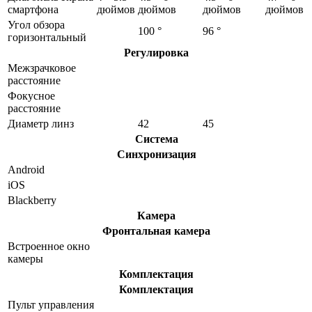
смартфона
дюймов
дюймов
дюймов
дюймов
Угол обзора
100 °
96 °
горизонтальный
Регулировка
Межзрачковое
расстояние
Фокусное
расстояние
Диаметр линз
42
45
Система
Синхронизация
Android
iOS
Blackberry
Камера
Фронтальная камера
Встроенное окно
камеры
Комплектация
Комплектация
Пульт управления