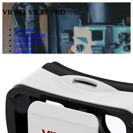
VR Box VR 3.0 PRO
7
USD
Магазины
Спецификация
Изображения
Аналоги
Сравнение