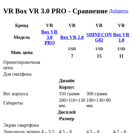
VR Box VR 3.0 PRO - Сравнение
Добавить
Бренд
VR
VR
VR
VR
Box VR
SHINECON
Box VR
Модель
3.0
Box VR 2.0
G02
1.0
PRO
USD
USD
USD
Мин. цена
7
15
11
Ориентировочная
цена
Для сматфона
Дизайн
Корпус
Вес корпуса
350 грамм
300 грамм
200×110×130
190×130×90
Габариты
мм.
мм.
Дисплей
Размер
Экран смартфона
Диагональ экрана
4 – 5.5
4.5 – 6
4.5 – 6
4.7 – 6