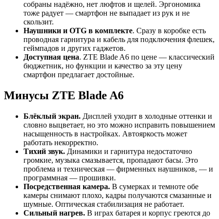
собраны надёжно, нет люфтов и щелей. Эргономика
тоже радует — смартфон не выпадает из рук и не
скользит.
Наушники и OTG в комплекте
. Сразу в коробке есть
проводная гарнитура и кабель для подключения флешек,
геймпадов и других гаджетов.
Доступная цена
. ZTE Blade A6 по цене — классический
бюджетник, но функции и качество за эту цену
смартфон предлагает достойные.
Минусы ZTE Blade A6
Блёклый экран.
Дисплей уходит в холодные оттенки и
словно выцветает, но это можно исправить повышением
насыщенность в настройках. Автояркость может
работать некорректно.
Тихий звук.
Динамики и гарнитура недостаточно
громкие, музыка смазывается, пропадают басы. Это
проблема и техническая — фирменных наушников, — и
программная — прошивки.
Посредственная камера.
В сумерках и темноте обе
камеры снимают плохо, кадры получаются смазанные и
шумные. Оптическая стабилизация не работает.
Сильный нагрев.
В играх батарея и корпус греются до