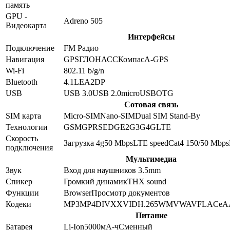
память
GPU -
Adreno 505
Видеокарта
Интерфейсы
Подключение
FM Радио
Навигация
GPS
ГЛОНАСС
Компас
A-GPS
Wi-Fi
802.11 b/g/n
Bluetooth
4.1
LE
A2DP
USB
USB 3.0
USB 2.0
microUSB
OTG
Сотовая связь
SIM карта
Micro-SIM
Nano-SIM
Dual SIM Stand-By
Технологии
GSM
GPRS
EDGE
2G
3G
4G
LTE
Скорость
Загрузка 4g
50
Mbps
LTE speed
Cat4 150/50 Mbps
подключения
Мультимедиа
Звук
Вход для наушников 3.5mm
Спикер
Громкий динамик
THX sound
Функции
Browser
Просмотр документов
Кодеки
MP3
MP4
DIVX
XVID
H.265
WMV
WAV
FLAC
eA
Питание
Батарея
Li-Ion
5000
мА-ч
Сменный