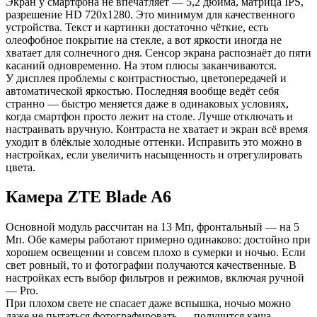
Экран у смартфона не впечатляет — 5,2 дюйма, матрица IPS,
разрешение HD 720х1280. Это минимум для качественного
устройства. Текст и картинки достаточно чёткие, есть
олеофобное покрытие на стекле, а вот яркости иногда не
хватает для солнечного дня. Сенсор экрана распознаёт до пяти
касаний одновременно. На этом плюсы заканчиваются.
У дисплея проблемы с контрастностью, цветопередачей и
автоматической яркостью. Последняя вообще ведёт себя
странно — быстро меняется даже в одинаковых условиях,
когда смартфон просто лежит на столе. Лучше отключать и
настраивать вручную. Контраста не хватает и экран всё время
уходит в блёклые холодные оттенки. Исправить это можно в
настройках, если увеличить насыщенность и отрегулировать
цвета.
Камера ZTE Blade A6
Основной модуль рассчитан на 13 Мп, фронтальный — на 5
Мп. Обе камеры работают примерно одинаково: достойно при
хорошем освещении и совсем плохо в сумерки и ночью. Если
свет ровный, то и фотографии получаются качественные. В
настройках есть выбор фильтров и режимов, включая ручной
— Pro.
При плохом свете не спасает даже вспышка, ночью можно
даже не пытаться фотографировать — получится каша.