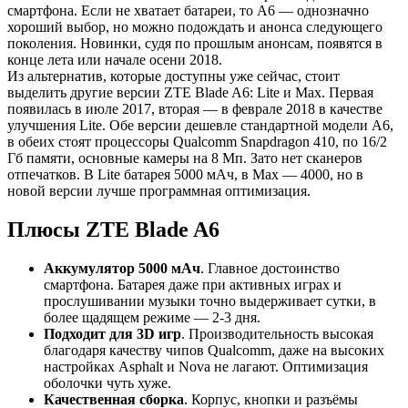
смартфона. Если не хватает батареи, то A6 — однозначно
хороший выбор, но можно подождать и анонса следующего
поколения. Новинки, судя по прошлым анонсам, появятся в
конце лета или начале осени 2018.
Из альтернатив, которые доступны уже сейчас, стоит
выделить другие версии ZTE Blade A6: Lite и Max. Первая
появилась в июле 2017, вторая — в феврале 2018 в качестве
улучшения Lite. Обе версии дешевле стандартной модели A6,
в обеих стоят процессоры Qualcomm Snapdragon 410, по 16/2
Гб памяти, основные камеры на 8 Мп. Зато нет сканеров
отпечатков. В Lite батарея 5000 мАч, в Max — 4000, но в
новой версии лучше программная оптимизация.
Плюсы ZTE Blade A6
Аккумулятор 5000 мАч
. Главное достоинство
смартфона. Батарея даже при активных играх и
прослушивании музыки точно выдерживает сутки, в
более щадящем режиме — 2-3 дня.
Подходит для 3D игр
. Производительность высокая
благодаря качеству чипов Qualcomm, даже на высоких
настройках Asphalt и Nova не лагают. Оптимизация
оболочки чуть хуже.
Качественная сборка
. Корпус, кнопки и разъёмы