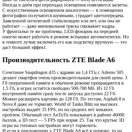
Иногда и днём при перепадах освещения появляются засветы.
С искусственным освещением аналогично — в помещении
фотографии получаются шумными, страдает цветопередача.
Заявленной оптической стабилизации или нет, или она не
работает — даже минимальная тряска смазывает кадры.
У фронталки те же проблемы. LED-фонарик на передней
панели может работать в режиме вспышки автоматически. Но
в темноте лучше включить его как подсветку вручную — это
даст больший эффект.
Производительность ZTE Blade A6
Сочетание Snapdragon 435 с ядрами на 1,4 ГГц с Adreno 505
делают смартфон очень производительным для своей цены. 3
Гб оперативной памяти в обычном режиме превращаются в
1,5 Гб, в играх остаётся свободно 500-700 Мб. Из 32 Гб
внутренней памяти сразу после запуска доступно 22 Гб.
Можно расширить картами до 128 Гб. По тестам, Asphalt 8 и
Nova 8 даже не тормозят, World of Tanks Blitz на высоких
настройках выдаёт 35 FPS, но на средних нет никаких
проблем. Обычный тест AnTuTu показывает в районе 46000
баллов, а 3D тест — 5 FPS при норме 25. Так что крутые 3D
игры на топовых настройках могут тормозить.
И если в приложениях у ZTE Blade A6 всё в порядке, то на