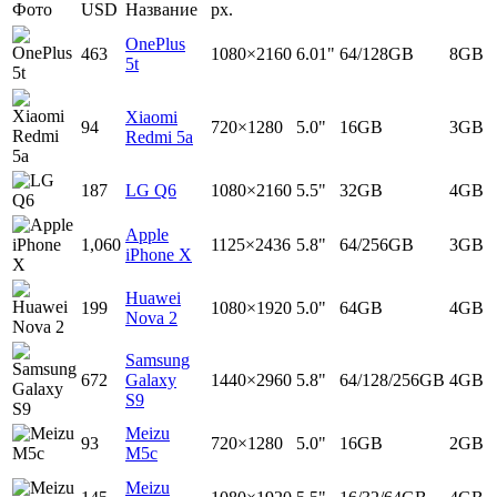
Фото
USD
Название
px.
OnePlus
463
1080×2160
6.01"
64/128GB
8GB
5t
Xiaomi
94
720×1280
5.0"
16GB
3GB
Redmi 5a
187
LG Q6
1080×2160
5.5"
32GB
4GB
Apple
1,060
1125×2436
5.8"
64/256GB
3GB
iPhone X
Huawei
199
1080×1920
5.0"
64GB
4GB
Nova 2
Samsung
672
Galaxy
1440×2960
5.8"
64/128/256GB
4GB
S9
Meizu
93
720×1280
5.0"
16GB
2GB
M5c
Meizu