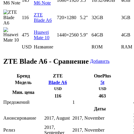
145
1080×1920
5.5"
16/32/64GB
4GB
M6 Note
ZTE
116
720×1280
5.2"
32GB
3GB
Blade A6
Huawei
475
1440×2560
5.9"
64GB
4GB
Mate 10
USD
Название
ROM
RAM
ZTE Blade A6 - Сравнение
Добавить
Бренд
ZTE
OnePlus
Модель
Blade A6
5t
USD
USD
Мин. цена
116
463
Предожений
1
Даты
Анонсирование
2017, August
2017, November
2017,
Релиз
2017, November
September