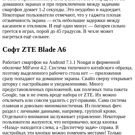
домашних экранах и при переключении между задачами
смартфон думает 1-2 секунды. Это неудобно и надоедает.
Некоторые пользователи отмечают, что у гаджета плохая
отзывчивость экрана — есть небольшие задержки между
касанием и откликом. И ещё один минус — батарея сильно
греется в играх, порой до 45 градусов. В чехле может
нагреться ещё сильнее.
Софт ZTE Blade A6
Работает смартфон на Android 7.1.1 Nougat и фирменной
оболочке MiFavor 4.2. Система типичного китайского образца,
поэтому выделенного рабочего стола нет — приложения
сразу попадают на домашние экраны. Свайп сверху открывает
шторку с настройками и уведомлениями. Много
предустановленных приложений, как полезных типа пакета
Google, так и не очень вроде набора от ZTE. Их можно
отключать или совсем удалить с рут-правами. Сама система
плавная и довольно минималистичная. Из полезных фич:
раздел с личными данными, например, группой крови.
Отдельного внимания заслуживает управление. Некоторые
пользователи жалуются, что непривычно, когда кнопка
«Назад» находится слева, а «Диспетчер задач» справа. В
настройках эти кнопки можно поменять местами! Только