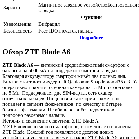
Магнитное зарядное устройство
Беспроводная 
Зарядка
зарядка
Функции
Уведомления
Вибрация
Безопасность
Face ID
Отпечаток пальца
Подробнее
Обзор ZTE Blade A6
ZTE Blade A6
— китайский среднебюджетный смартфон с
батареей на 5000 мАч и поддержкой быстрой зарядки.
Благодаря аккумулятору смартфон живёт два полных дня.
Внутри стоит восьмиядерный Qaulcomm Snapdragon 435 с 3 Гб
оперативной памяти, основная камера на 13 Мп и фронталка
на 5 Мп. Поддерживает две SIM-карты, есть сканер
отпечатков пальцев. По ценовой категории гаджет ещё
попадает в сегмент бюджетников, по качеству и батарее
близок к флагманам. Не обошлось и без недостатков —
подробно разберёмся дальше.
История и сравнение с другими ZTE Blade A
У ZTE довольно много смартфонов, в том числе и в линейке
ZTE Blade. Каждый год появляется с десяток новых
устройств, и уследить за всеми сложно. ZTE Blade A6 вышел в