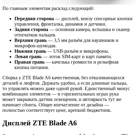
По главным элементам расклад следующий:
Передняя сторона
— дисплей, внизу сенсорные кнопки
управления, фронталка, динамик и датчики.
Задняя сторона
— основная камера, вспышка и сканер
отпечатков пальцев.
Верхняя грань
— 3,5 мм разъём для наушников и
микрофон-шумодав.
Нижняя грань
— USB-разъём и микрофоны.
Левая грань
— лоток SIM-карт и карт памяти.
Правая грань
— качелька громкости и рельефная
кнопка питания.
Сборка у ZTE Blade A6 качественная, без отваливающихся
деталей и люфтов. Держать удобно, а если длинные пальцы,
то управлять можно даже одной рукой. Единственный минус
комбинации элементов — в горизонтальных играх рука
может закрывать датчик освещения, и автояркость тут же
начинает сбоить. Общее впечатление от дизайна —
полностью соответствует цене, крепкий бюджетник.
Дисплей ZTE Blade A6