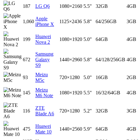
187
LG Q6
1080×2160
5.5"
32GB
4GB
Apple
1,060
1125×2436
5.8"
64/256GB
3GB
iPhone X
Huawei
199
1080×1920
5.0"
64GB
4GB
Nova 2
Samsung
672
Galaxy
1440×2960
5.8"
64/128/256GB
4GB
S9
Meizu
93
720×1280
5.0"
16GB
2GB
M5c
Meizu
145
1080×1920
5.5"
16/32/64GB
4GB
M6 Note
ZTE
116
720×1280
5.2"
32GB
3GB
Blade A6
Huawei
475
1440×2560
5.9"
64GB
4GB
Mate 10