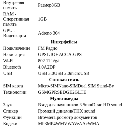
Внутреняя
Размер
8GB
память
RAM -
Оперативная
1GB
память
GPU -
Adreno 304
Видеокарта
Интерфейсы
Подключение
FM Радио
Навигация
GPS
ГЛОНАСС
A-GPS
Wi-Fi
802.11 b/g/n
Bluetooth
4.0
A2DP
USB
USB 3.0
USB 2.0
microUSB
Сотовая связь
SIM карта
Micro-SIM
Nano-SIM
Dual SIM Stand-By
Технологии
GSM
GPRS
EDGE
2G
LTE
Мультимедиа
Звук
Вход для наушников 3.5mm
Dirac HD sound
Спикер
Громкий динамик
THX sound
Функции
Browser
Просмотр документов
Кодеки
MP3
MP4
WMV
WAV
eAAc
WMA