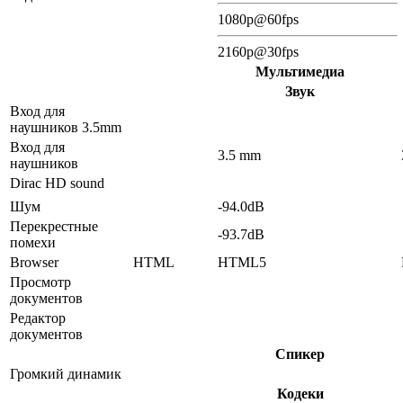
1080p@60fps
2160p@30fps
Мультимедиа
Звук
Вход для
наушников 3.5mm
Вход для
3.5 mm
наушников
Dirac HD sound
Шум
-94.0dB
Перекрестные
-93.7dB
помехи
Browser
HTML
HTML5
Просмотр
документов
Редактор
документов
Спикер
Громкий динамик
Кодеки