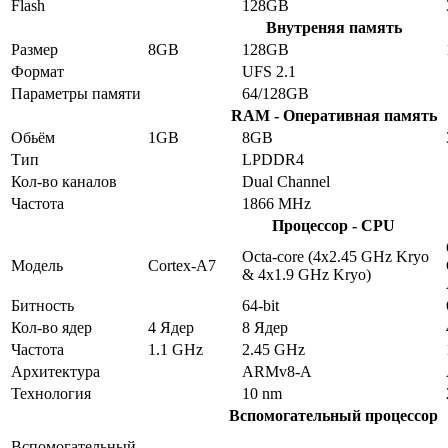
Flash
128GB
Внутреняя память
Размер
8GB
128GB
Формат
UFS 2.1
Параметры памяти
64/128GB
RAM - Оперативная память
Обьём
1GB
8GB
Тип
LPDDR4
Кол-во каналов
Dual Channel
Частота
1866 MHz
Процессор - CPU
Octa-core (4x2.45 GHz Kryo
Модель
Cortex-A7
& 4x1.9 GHz Kryo)
Битность
64-bit
Кол-во ядер
4 Ядер
8 Ядер
Частота
1.1 GHz
2.45 GHz
Архитектура
ARMv8-A
Технология
10 nm
Вспомогательный процессор
Вспомогательный