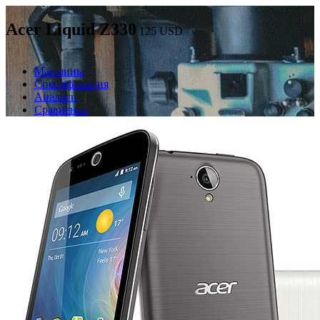
Acer Liquid Z330
125
USD
Магазины
Спецификация
Аналоги
Сравнение