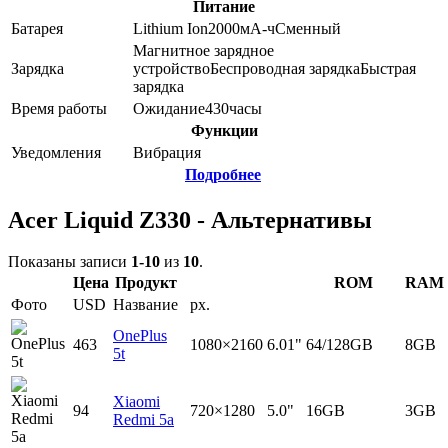
Питание
Батарея
Lithium Ion
2000
мА-ч
Сменный
Магнитное зарядное
Зарядка
устройство
Беспроводная зарядка
Быстрая
зарядка
Время работы
Ожидание
430
часы
Функции
Уведомления
Вибрация
Подробнее
Acer Liquid Z330 - Альтернативы
Показаны записи
1-10
из
10
.
Цена
Продукт
ROM
RAM
Фото
USD
Название
px.
OnePlus
463
1080×2160
6.01"
64/128GB
8GB
5t
Xiaomi
94
720×1280
5.0"
16GB
3GB
Redmi 5a