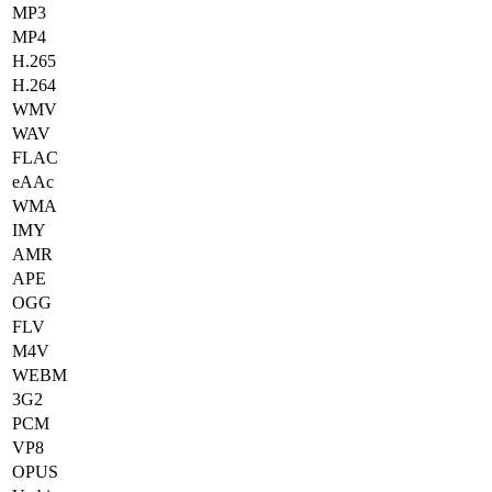
MP3
MP4
H.265
H.264
WMV
WAV
FLAC
eAAc
WMA
IMY
AMR
APE
OGG
FLV
M4V
WEBM
3G2
PCM
VP8
OPUS