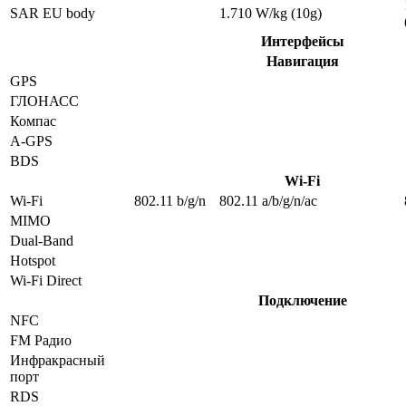
SAR EU body
1.710 W/kg (10g)
Интерфейсы
Навигация
GPS
ГЛОНАСС
Компас
A-GPS
BDS
Wi-Fi
Wi-Fi
802.11 b/g/n
802.11 a/b/g/n/ac
MIMO
Dual-Band
Hotspot
Wi-Fi Direct
Подключение
NFC
FM Радио
Инфракрасный
порт
RDS