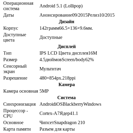
Операционная
Android 5.1 (Lollipop)
система
Даты
Анонсирование
09/2015
Релиз
10/2015
Дизайн
Корпус
142
грамм
66.5×136×9.6
мм.
Доступные
Доступные
цвета
Дисплей
Тип
IPS LCD
Цвета дисплея
16M
Размер
4.5
дюймов
Screen/body
62
%
Сенсорный
Мультитач
экран
Разрешение
480×854
px.
218
ppi
Камера
Камера основная
5
MP
Система
Синхронизация
Android
iOS
Blackberry
Windows
Процессор -
Cortex-A7
Ядер
4
1.1
CPU
Основное
Чипсет
Snapdragon 210
Карта памяти
Разъем для карты