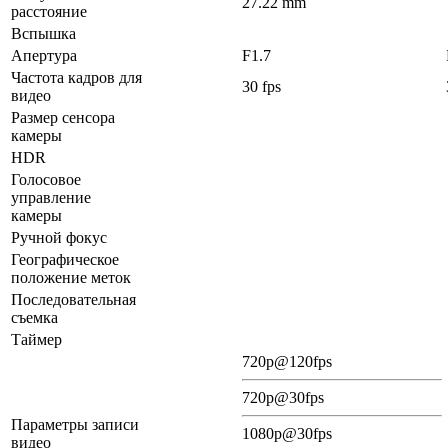
27.22 mm
расстояние
Вспышка
Апертура
F1.7
Частота кадров для
30 fps
видео
Размер сенсора
камеры
HDR
Голосовое
управление
камеры
Ручной фокус
Географическое
положение меток
Последовательная
съемка
Таймер
720p@120fps
720p@30fps
Параметры записи
1080p@30fps
видео