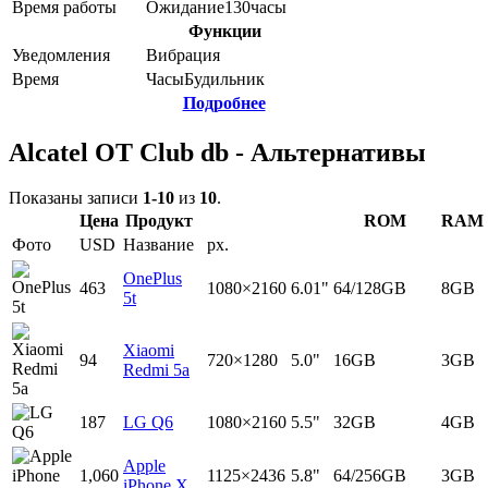
Время работы
Ожидание
130
часы
Функции
Уведомления
Вибрация
Время
Часы
Будильник
Подробнее
Alcatel OT Club db - Альтернативы
Показаны записи
1-10
из
10
.
Цена
Продукт
ROM
RAM
Фото
USD
Название
px.
OnePlus
463
1080×2160
6.01"
64/128GB
8GB
5t
Xiaomi
94
720×1280
5.0"
16GB
3GB
Redmi 5a
187
LG Q6
1080×2160
5.5"
32GB
4GB
Apple
1,060
1125×2436
5.8"
64/256GB
3GB
iPhone X