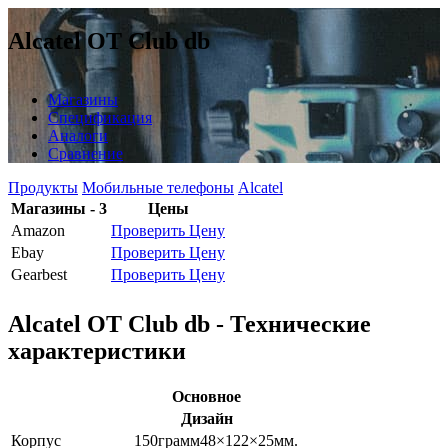
Alcatel OT Club db
Магазины
Спецификация
Аналоги
Сравнение
Продукты
Мобильные телефоны
Alcatel
Магазины - 3
Цены
Amazon
Проверить Цену
Ebay
Проверить Цену
Gearbest
Проверить Цену
Alcatel OT Club db - Технические
характеристики
Основное
Дизайн
Корпус
150
грамм
48×122×25
мм.