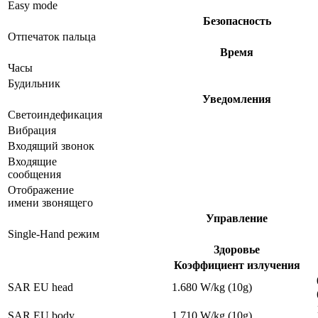
Easy mode
Безопасность
Отпечаток пальца
Время
Часы
Будильник
Уведомления
Светоиндефикация
Вибрация
Входящий звонок
Входящие
сообщения
Отображение
имени звонящего
Управление
Single-Hand режим
Здоровье
Коэффициент излучения
SAR EU head
1.680 W/kg (10g)
SAR EU body
1.710 W/kg (10g)