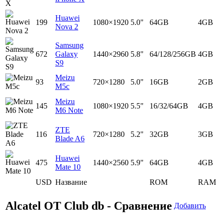
Huawei
199
1080×1920
5.0"
64GB
4GB
Nova 2
Samsung
672
Galaxy
1440×2960
5.8"
64/128/256GB
4GB
S9
Meizu
93
720×1280
5.0"
16GB
2GB
M5c
Meizu
145
1080×1920
5.5"
16/32/64GB
4GB
M6 Note
ZTE
116
720×1280
5.2"
32GB
3GB
Blade A6
Huawei
475
1440×2560
5.9"
64GB
4GB
Mate 10
USD
Название
ROM
RAM
Alcatel OT Club db - Сравнение
Добавить