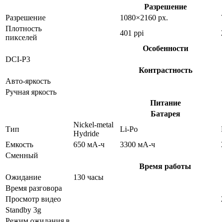
Разрешение
Разрешение
1080×2160 px.
Плотность
401 ppi
пикселей
Особенности
DCI-P3
Контрастность
Авто-яркость
Ручная яркость
Питание
Батарея
Nickel-metal
Тип
Li-Po
Hydride
Емкость
650 мА-ч
3300 мА-ч
Сменный
Время работы
Ожидание
130 часы
Время разговора
Просмотр видео
Standby 3g
Режим ожидания в