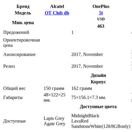
Бренд
Alcatel
OnePlus
Модель
OT Club db
5t
USD
Мин. цена
463
Предожений
1
Ориентировочная
цена
Анонсирование
2017, November
Релиз
2017, November
Дизайн
Корпус
Общий вес
150 грамм
162 грамм
48×122×25
Габариты
75×156.1×7.3 мм.
мм.
Доступные цвета
MidnightBlack
Lapis Grey
Доступные
LavaRed
Agate Grey
SandstoneWhite(128/8GBonly)