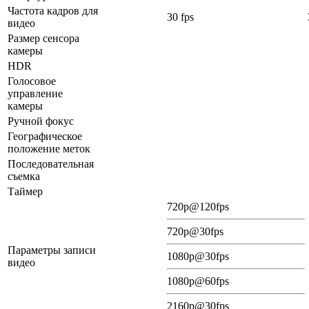
Частота кадров для
30 fps
видео
Размер сенсора
камеры
HDR
Голосовое
управление
камеры
Ручной фокус
Географическое
положение меток
Последовательная
съемка
Таймер
720p@120fps
720p@30fps
Параметры записи
1080p@30fps
видео
1080p@60fps
2160p@30fps