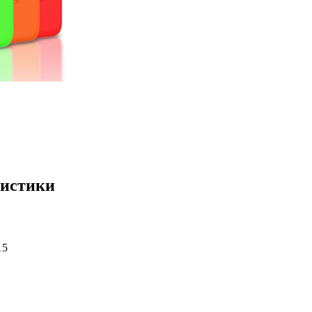
еристики
15