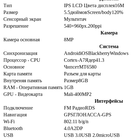
Тип
IPS LCD
Цвета дисплея
16M
Размер
5.5
дюймов
Screen/body
120
%
Сенсорный экран
Мультитач
Разрешение
540×960
px.
200
ppi
Камера
Камера основная
8
MP
Система
Синхронизация
Android
iOS
Blackberry
Windows
Процессор - CPU
Cortex-A7
Ядер
4
1.3
Основное
Чипсет
MT6580
Карта памяти
Разъем для карты
Внутреняя память
Размер
8GB
RAM - Оперативная память
1GB
GPU - Видеокарта
Mali-400MP2
Интерфейсы
Подключение
FM Радио
RDS
Навигация
GPS
ГЛОНАСС
A-GPS
Wi-Fi
802.11 b/g/n
Bluetooth
4.0
A2DP
USB
USB 3.0
USB 2.0
microUSB