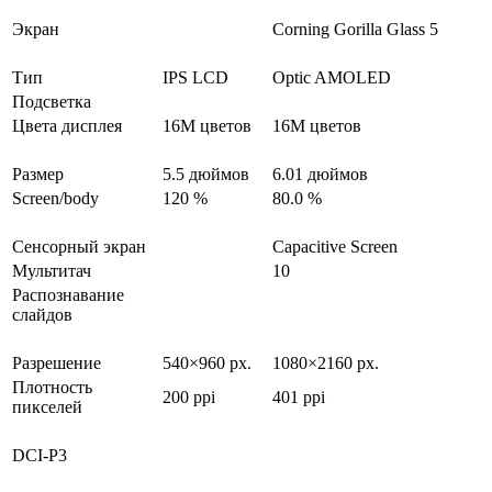
Экран
Corning Gorilla Glass 5
Тип
IPS LCD
Optic AMOLED
Подсветка
Цвета дисплея
16M цветов
16M цветов
Размер
5.5 дюймов
6.01 дюймов
Screen/body
120 %
80.0 %
Сенсорный экран
Capacitive Screen
Мультитач
10
Распознавание
слайдов
Разрешение
540×960 px.
1080×2160 px.
Плотность
200 ppi
401 ppi
пикселей
DCI-P3