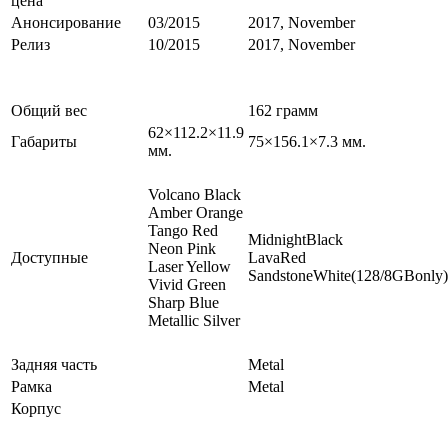
цена
Анонсирование
03/2015
2017, November
Релиз
10/2015
2017, November
Общий вес
162 грамм
62×112.2×11.9
Габариты
75×156.1×7.3 мм.
мм.
Volcano Black
Amber Orange
Tango Red
MidnightBlack
Neon Pink
Доступные
LavaRed
Laser Yellow
SandstoneWhite(128/8GBonly)
Vivid Green
Sharp Blue
Metallic Silver
Задняя часть
Metal
Рамка
Metal
Корпус