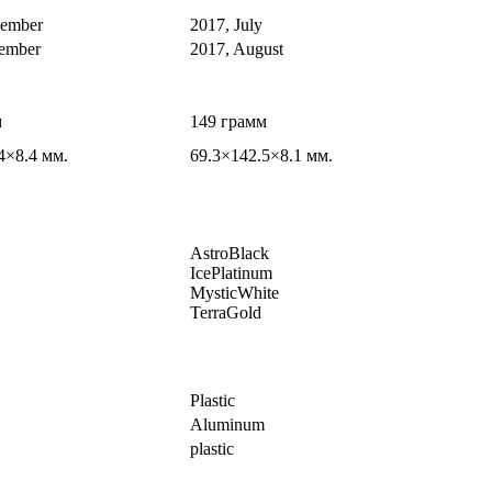
vember
2017, July
ember
2017, August
м
149 грамм
4×8.4 мм.
69.3×142.5×8.1 мм.
AstroBlack
IcePlatinum
MysticWhite
TerraGold
Plastic
Aluminum
plastic