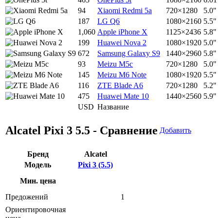
94
Xiaomi Redmi 5a
720×1280
5.0"
187
LG Q6
1080×2160
5.5"
1,060
Apple iPhone X
1125×2436
5.8"
199
Huawei Nova 2
1080×1920
5.0"
672
Samsung Galaxy S9
1440×2960
5.8"
93
Meizu M5c
720×1280
5.0"
145
Meizu M6 Note
1080×1920
5.5"
116
ZTE Blade A6
720×1280
5.2"
475
Huawei Mate 10
1440×2560
5.9"
USD
Название
Alcatel Pixi 3 5.5 - Сравнение
Добавить
Бренд
Alcatel
Модель
Pixi 3 (5.5)
Мин. цена
Предожений
1
Ориентировочная