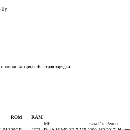
d-By
спроводная зарядка
Быстрая зарядка
ROM
RAM
MP
часы
Гр.
Релиз
"
64/128GB
8GB
Dual: 16 MP (f/1.7 MP
3300
162
2017, Nove