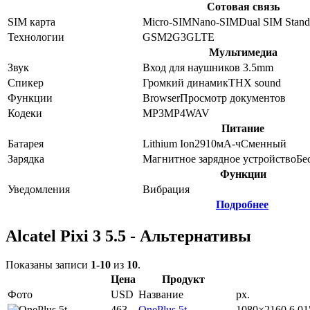
Сотовая связь
SIM карта
Micro-SIM
Nano-SIM
Dual SIM Stan
Технологии
GSM
2G
3G
LTE
Мультимедиа
Звук
Вход для наушников 3.5mm
Спикер
Громкий динамик
THX sound
Функции
Browser
Просмотр документов
Кодеки
MP3
MP4
WAV
Питание
Батарея
Lithium Ion
2910
мА-ч
Сменный
Зарядка
Магнитное зарядное устройство
Бе
Функции
Уведомления
Вибрация
Подробнее
Alcatel Pixi 3 5.5 - Альтернативы
Показаны записи
1-10
из
10
.
Цена
Продукт
Фото
USD
Название
px.
463
OnePlus 5t
1080×2160
6.01