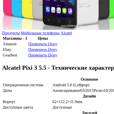
Продукты
Мобильные телефоны
Alcatel
Магазины - 3
Цены
Amazon
Проверить Цену
Ebay
Проверить Цену
Gearbest
Проверить Цену
Alcatel Pixi 3 5.5 - Технические характ
Основное
Операционная система
Android 5.0 (Lollipop)
Даты
Анонсирование
03/2015
Релиз
10/20
Дизайн
Корпус
62×112.2×11.9
мм.
Доступные цвета
Доступные
Дисплей