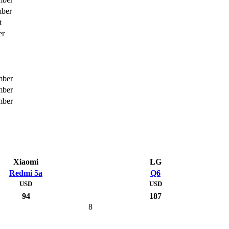
mber
t
er
mber
mber
mber
Xiaomi
LG
Redmi 5a
Q6
USD
USD
94
187
8