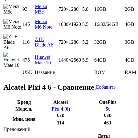
Meizu
93
720×1280
5.0"
16GB
2GB
M5c
Meizu
145
1080×1920
5.5"
16/32/64GB
4GB
M6 Note
ZTE
116
720×1280
5.2"
32GB
3GB
Blade A6
Huawei
475
1440×2560
5.9"
64GB
4GB
Mate 10
USD
Название
ROM
RAM
Alcatel Pixi 4 6 - Сравнение
Добавить
Бренд
Alcatel
OnePlus
Модель
Pixi 4 (6)
5t
USD
USD
Мин. цена
114
463
Предожений
1
Даты