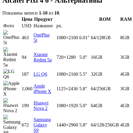
Alcatel Pixi 4 6 - Альтернативы
Показаны записи
1-10
из
10
.
Цена
Продукт
ROM
RAM
Фото
USD
Название
px.
OnePlus
463
1080×2160
6.01"
64/128GB
8GB
5t
Xiaomi
94
720×1280
5.0"
16GB
3GB
Redmi 5a
187
LG Q6
1080×2160
5.5"
32GB
4GB
Apple
1,060
1125×2436
5.8"
64/256GB
3GB
iPhone X
Huawei
199
1080×1920
5.0"
64GB
4GB
Nova 2
Samsung
672
Galaxy
1440×2960
5.8"
64/128/256GB
4GB
S9