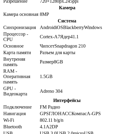
Разрешение
720×1280
px.
245
ppi
Камера
Камера основная
8
MP
Система
Синхронизация
Android
iOS
Blackberry
Windows
Процессор -
Cortex-A7
Ядер
4
1.1
CPU
Основное
Чипсет
Snapdragon 210
Карта памяти
Разъем для карты
Внутреняя
Размер
8GB
память
RAM -
Оперативная
1.5GB
память
GPU -
Adreno 304
Видеокарта
Интерфейсы
Подключение
FM Радио
Навигация
GPS
ГЛОНАСС
Компас
A-GPS
Wi-Fi
802.11 b/g/n
Bluetooth
4.1
A2DP
USB
USB 3.0
USB 2.0
microUSB