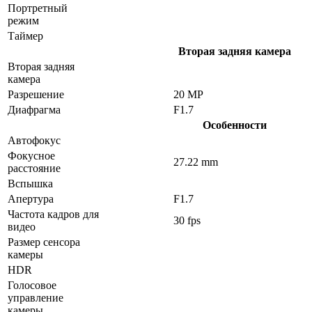
Портретный
режим
Таймер
Вторая задняя камера
Вторая задняя
камера
Разрешение
20 MP
Диафрагма
F1.7
Особенности
Автофокус
Фокусное
27.22 mm
расстояние
Вспышка
Апертура
F1.7
Частота кадров для
30 fps
видео
Размер сенсора
камеры
HDR
Голосовое
управление
камеры