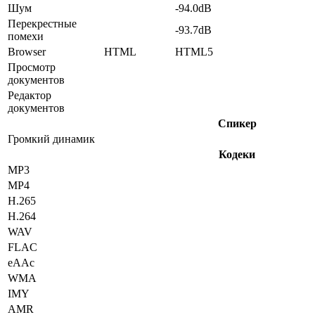
Шум
-94.0dB
Перекрестные
-93.7dB
помехи
Browser
HTML
HTML5
Просмотр
документов
Редактор
документов
Спикер
Громкий динамик
Кодеки
MP3
MP4
H.265
H.264
WAV
FLAC
eAAc
WMA
IMY
AMR