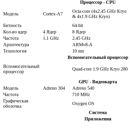
Процессор - CPU
Octa-core (4x2.45 GHz Kryo
Модель
Cortex-A7
& 4x1.9 GHz Kryo)
Битность
64-bit
Кол-во ядер
4 Ядер
8 Ядер
Частота
1.1 GHz
2.45 GHz
Архитектура
ARMv8-A
Технология
10 nm
Вспомогательный процессор
Вспомогательный
Quad-core 1.9 GHz Kryo 280
процессор
GPU - Видеокарта
Модель
Adreno 304
Adreno 540
Частота
710 MHz
Графическая
Oxygen OS
оболочка
Система
Приложения