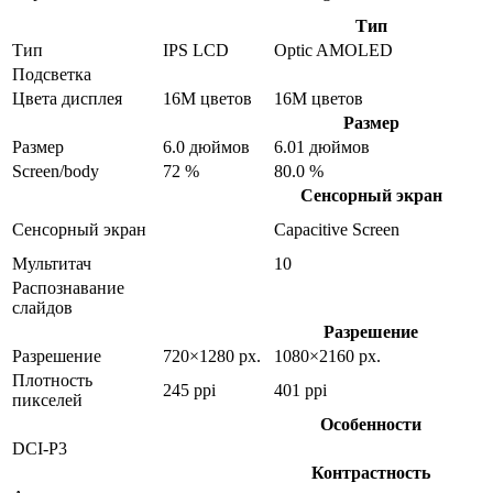
Тип
Тип
IPS LCD
Optic AMOLED
Подсветка
Цвета дисплея
16M цветов
16M цветов
Размер
Размер
6.0 дюймов
6.01 дюймов
Screen/body
72 %
80.0 %
Сенсорный экран
Сенсорный экран
Capacitive Screen
Мультитач
10
Распознавание
слайдов
Разрешение
Разрешение
720×1280 px.
1080×2160 px.
Плотность
245 ppi
401 ppi
пикселей
Особенности
DCI-P3
Контрастность