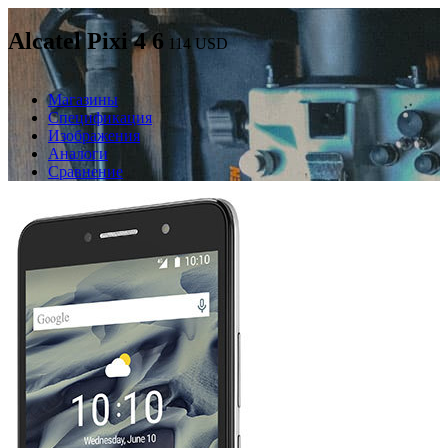
Alcatel Pixi 4 6
114
USD
Магазины
Спецификация
Изображения
Аналоги
Сравнение