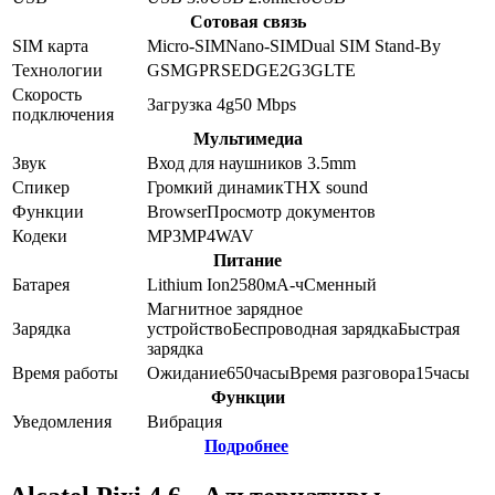
Сотовая связь
SIM карта
Micro-SIM
Nano-SIM
Dual SIM Stand-By
Технологии
GSM
GPRS
EDGE
2G
3G
LTE
Скорость
Загрузка 4g
50
Mbps
подключения
Мультимедиа
Звук
Вход для наушников 3.5mm
Спикер
Громкий динамик
THX sound
Функции
Browser
Просмотр документов
Кодеки
MP3
MP4
WAV
Питание
Батарея
Lithium Ion
2580
мА-ч
Сменный
Магнитное зарядное
Зарядка
устройство
Беспроводная зарядка
Быстрая
зарядка
Время работы
Ожидание
650
часы
Время разговора
15
часы
Функции
Уведомления
Вибрация
Подробнее