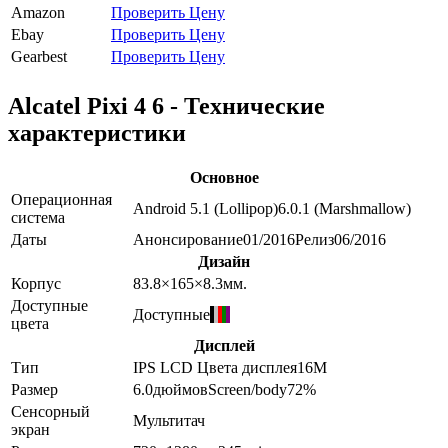
Amazon
Проверить Цену
Ebay
Проверить Цену
Gearbest
Проверить Цену
Alcatel Pixi 4 6 - Технические
характеристики
Основное
Операционная
Android 5.1 (Lollipop)
6.0.1 (Marshmallow)
система
Даты
Анонсирование
01/2016
Релиз
06/2016
Дизайн
Корпус
83.8×165×8.3
мм.
Доступные
Доступные
цвета
Дисплей
Тип
IPS LCD
Цвета дисплея
16M
Размер
6.0
дюймов
Screen/body
72
%
Сенсорный
Мультитач
экран