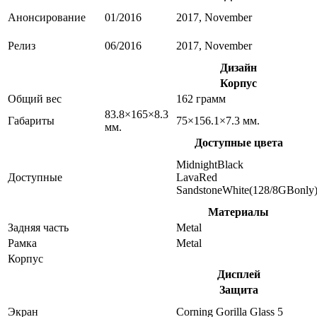
Анонсирование
01/2016
2017, November
Релиз
06/2016
2017, November
Дизайн
Корпус
Общий вес
162 грамм
83.8×165×8.3
Габариты
75×156.1×7.3 мм.
мм.
Доступные цвета
MidnightBlack
Доступные
LavaRed
SandstoneWhite(128/8GBonly
Материалы
Задняя часть
Metal
Рамка
Metal
Корпус
Дисплей
Защита
Экран
Corning Gorilla Glass 5