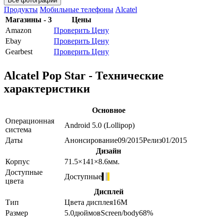
Все фотографии
Продукты
Мобильные телефоны
Alcatel
Магазины - 3
Цены
Amazon
Проверить Цену
Ebay
Проверить Цену
Gearbest
Проверить Цену
Alcatel Pop Star - Технические
характеристики
Основное
Операционная
Android 5.0 (Lollipop)
система
Даты
Анонсирование
09/2015
Релиз
01/2015
Дизайн
Корпус
71.5×141×8.6
мм.
Доступные
Доступные
цвета
Дисплей
Тип
Цвета дисплея
16M
Размер
5.0
дюймов
Screen/body
68
%