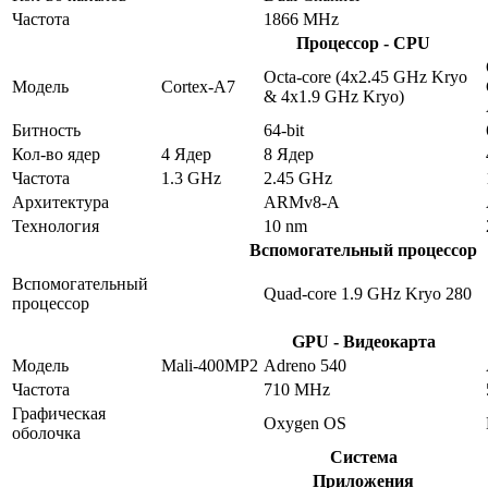
Частота
1866 MHz
Процессор - CPU
Octa-core (4x2.45 GHz Kryo
Модель
Cortex-A7
& 4x1.9 GHz Kryo)
Битность
64-bit
Кол-во ядер
4 Ядер
8 Ядер
Частота
1.3 GHz
2.45 GHz
Архитектура
ARMv8-A
Технология
10 nm
Вспомогательный процессор
Вспомогательный
Quad-core 1.9 GHz Kryo 280
процессор
GPU - Видеокарта
Модель
Mali-400MP2
Adreno 540
Частота
710 MHz
Графическая
Oxygen OS
оболочка
Система
Приложения