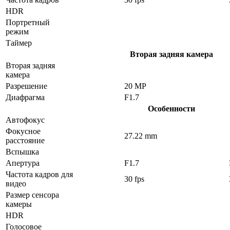
HDR
Портретный
режим
Таймер
Вторая задняя камера
Вторая задняя
камера
Разрешение
20 MP
Диафрагма
F1.7
Особенности
Автофокус
Фокусное
27.22 mm
расстояние
Вспышка
Апертура
F1.7
Частота кадров для
30 fps
видео
Размер сенсора
камеры
HDR
Голосовое