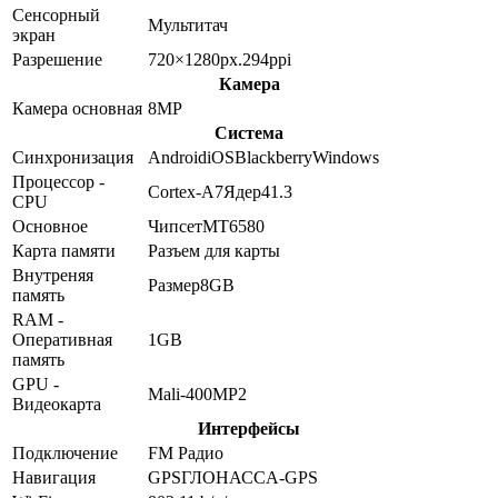
Сенсорный
Мультитач
экран
Разрешение
720×1280
px.
294
ppi
Камера
Камера основная
8
MP
Система
Синхронизация
Android
iOS
Blackberry
Windows
Процессор -
Cortex-A7
Ядер
4
1.3
CPU
Основное
Чипсет
MT6580
Карта памяти
Разъем для карты
Внутреняя
Размер
8GB
память
RAM -
Оперативная
1GB
память
GPU -
Mali-400MP2
Видеокарта
Интерфейсы
Подключение
FM Радио
Навигация
GPS
ГЛОНАСС
A-GPS