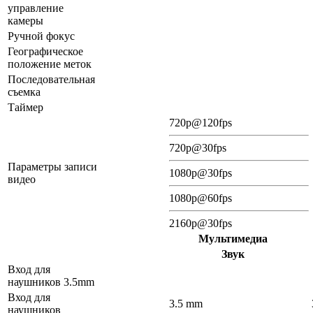
управление
камеры
Ручной фокус
Географическое
положение меток
Последовательная
съемка
Таймер
720p@120fps
720p@30fps
Параметры записи
1080p@30fps
видео
1080p@60fps
2160p@30fps
Мультимедиа
Звук
Вход для
наушников 3.5mm
Вход для
3.5 mm
наушников