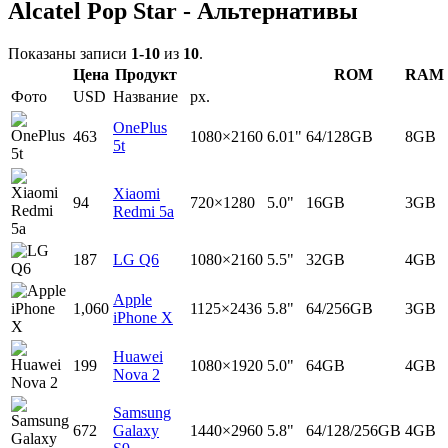
Alcatel Pop Star - Альтернативы
Показаны записи
1-10
из
10
.
Цена
Продукт
ROM
RAM
Фото
USD
Название
px.
OnePlus
463
1080×2160
6.01"
64/128GB
8GB
5t
Xiaomi
94
720×1280
5.0"
16GB
3GB
Redmi 5a
187
LG Q6
1080×2160
5.5"
32GB
4GB
Apple
1,060
1125×2436
5.8"
64/256GB
3GB
iPhone X
Huawei
199
1080×1920
5.0"
64GB
4GB
Nova 2
Samsung
672
Galaxy
1440×2960
5.8"
64/128/256GB
4GB