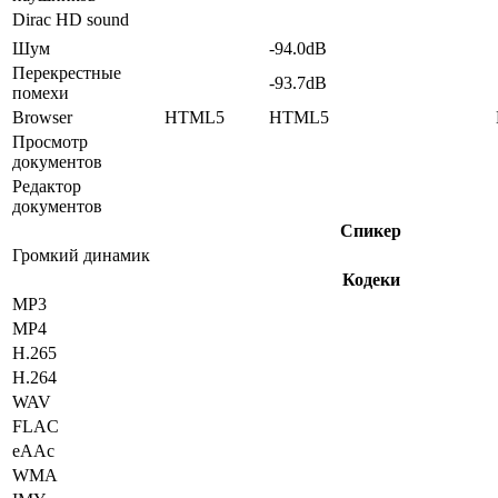
Dirac HD sound
Шум
-94.0dB
Перекрестные
-93.7dB
помехи
Browser
HTML5
HTML5
Просмотр
документов
Редактор
документов
Спикер
Громкий динамик
Кодеки
MP3
MP4
H.265
H.264
WAV
FLAC
eAAc
WMA