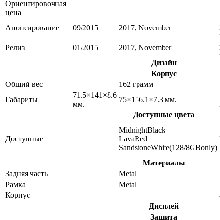
Ориентировочная
цена
Анонсирование
09/2015
2017, November
Релиз
01/2015
2017, November
Дизайн
Корпус
Общий вес
162 грамм
71.5×141×8.6
Габариты
75×156.1×7.3 мм.
мм.
Доступные цвета
MidnightBlack
Доступные
LavaRed
SandstoneWhite(128/8GBonly)
Материалы
Задняя часть
Metal
Рамка
Metal
Корпус
Дисплей
Защита