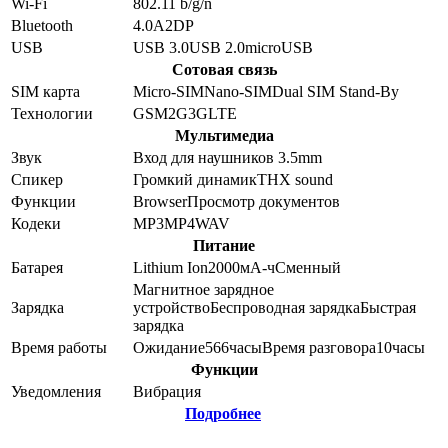
Wi-Fi
802.11 b/g/n
Bluetooth
4.0
A2DP
USB
USB 3.0
USB 2.0
microUSB
Сотовая связь
SIM карта
Micro-SIM
Nano-SIM
Dual SIM Stand-By
Технологии
GSM
2G
3G
LTE
Мультимедиа
Звук
Вход для наушников 3.5mm
Спикер
Громкий динамик
THX sound
Функции
Browser
Просмотр документов
Кодеки
MP3
MP4
WAV
Питание
Батарея
Lithium Ion
2000
мА-ч
Сменный
Магнитное зарядное
Зарядка
устройство
Беспроводная зарядка
Быстрая
зарядка
Время работы
Ожидание
566
часы
Время разговора
10
часы
Функции
Уведомления
Вибрация
Подробнее