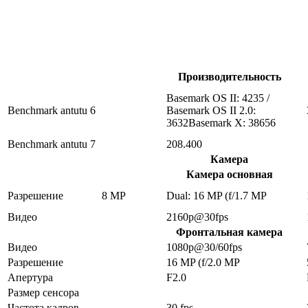
Производительность
Basemark OS II: 4235 /
Benchmark antutu 6
Basemark OS II 2.0:
3632Basemark X: 38656
Benchmark antutu 7
208.400
Камера
Камера основная
Разрешение
8 MP
Dual: 16 MP (f/1.7 MP
Видео
2160p@30fps
Фронтальная камера
Видео
1080p@30/60fps
Разрешение
16 MP (f/2.0 MP
Апертура
F2.0
Размер сенсора
Частота кадров
30 fps