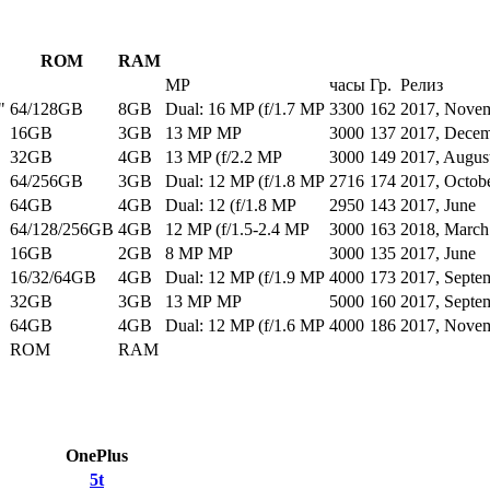
ROM
RAM
MP
часы
Гр.
Релиз
"
64/128GB
8GB
Dual: 16 MP (f/1.7 MP
3300
162
2017, Nove
16GB
3GB
13 MP MP
3000
137
2017, Dece
32GB
4GB
13 MP (f/2.2 MP
3000
149
2017, Augus
64/256GB
3GB
Dual: 12 MP (f/1.8 MP
2716
174
2017, Octob
64GB
4GB
Dual: 12 (f/1.8 MP
2950
143
2017, June
64/128/256GB
4GB
12 MP (f/1.5-2.4 MP
3000
163
2018, March
16GB
2GB
8 MP MP
3000
135
2017, June
16/32/64GB
4GB
Dual: 12 MP (f/1.9 MP
4000
173
2017, Septe
32GB
3GB
13 MP MP
5000
160
2017, Septe
64GB
4GB
Dual: 12 MP (f/1.6 MP
4000
186
2017, Nove
ROM
RAM
OnePlus
5t