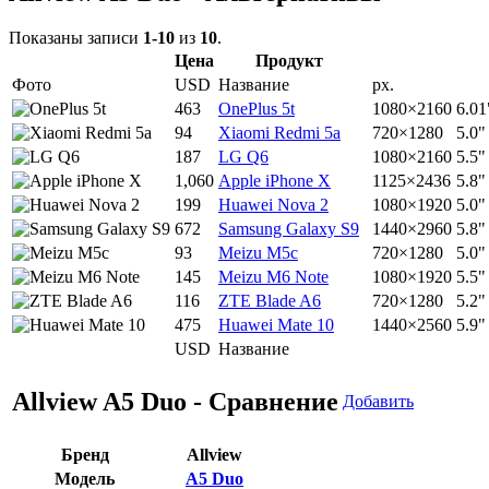
Показаны записи
1-10
из
10
.
Цена
Продукт
Фото
USD
Название
px.
463
OnePlus 5t
1080×2160
6.01
94
Xiaomi Redmi 5a
720×1280
5.0"
187
LG Q6
1080×2160
5.5"
1,060
Apple iPhone X
1125×2436
5.8"
199
Huawei Nova 2
1080×1920
5.0"
672
Samsung Galaxy S9
1440×2960
5.8"
93
Meizu M5c
720×1280
5.0"
145
Meizu M6 Note
1080×1920
5.5"
116
ZTE Blade A6
720×1280
5.2"
475
Huawei Mate 10
1440×2560
5.9"
USD
Название
Allview A5 Duo - Сравнение
Добавить
Бренд
Allview
Модель
A5 Duo