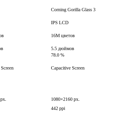
Corning Gorilla Glass 3
IPS LCD
ов
16M цветов
ов
5.5 дюймов
78.0 %
 Screen
Capacitive Screen
px.
1080×2160 px.
442 ppi