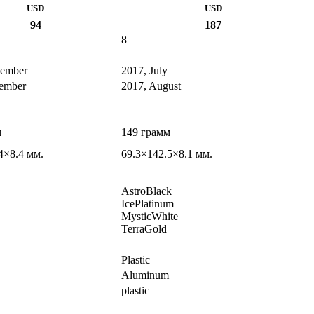
USD
USD
94
187
8
vember
2017, July
ember
2017, August
м
149 грамм
4×8.4 мм.
69.3×142.5×8.1 мм.
AstroBlack
IcePlatinum
MysticWhite
TerraGold
Plastic
Aluminum
plastic