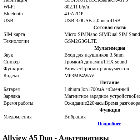
Wi-Fi
802.11 b/g/n
Bluetooth
4.0
A2DP
USB
USB 3.0
USB 2.0
microUSB
Сотовая связь
SIM карта
Micro-SIM
Nano-SIM
Dual SIM Stan
Технологии
GSM
2G
3G
LTE
Мультимедиа
Звук
Вход для наушников 3.5mm
Спикер
Громкий динамик
THX sound
Функции
Browser
Просмотр документов
Кодеки
MP3
MP4
WAV
Питание
Батарея
Lithium Ion
1700
мА-ч
Сменный
Зарядка
Магнитное зарядное устройство
Бе
Время работы
Ожидание
220
часы
Время разговор
Функции
Уведомления
Вибрация
Подробнее
Allview A5 Duo - Альтернативы