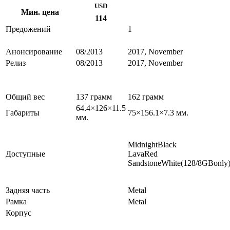
USD
Мин. цена
114
Предожений
1
Анонсирование
08/2013
2017, November
Релиз
08/2013
2017, November
Общий вес
137 грамм
162 грамм
64.4×126×11.5
Габариты
75×156.1×7.3 мм.
мм.
MidnightBlack
Доступные
LavaRed
SandstoneWhite(128/8GBonly
Задняя часть
Metal
Рамка
Metal
Корпус