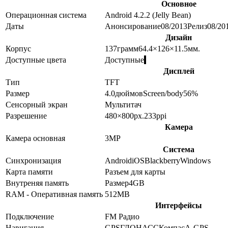
Основное
Операционная система
Android 4.2.2 (Jelly Bean)
Даты
Анонсирование
08/2013
Релиз
08/20
Дизайн
Корпус
137
грамм
64.4×126×11.5
мм.
Доступные цвета
Доступные
Дисплей
Тип
TFT
Размер
4.0
дюймов
Screen/body
56
%
Сенсорный экран
Мультитач
Разрешение
480×800
px.
233
ppi
Камера
Камера основная
3
MP
Система
Синхронизация
Android
iOS
Blackberry
Windows
Карта памяти
Разъем для карты
Внутреняя память
Размер
4GB
RAM - Оперативная память
512MB
Интерфейсы
Подключение
FM Радио
Навигация
GPS
ГЛОНАСС
Компас
A-GPS