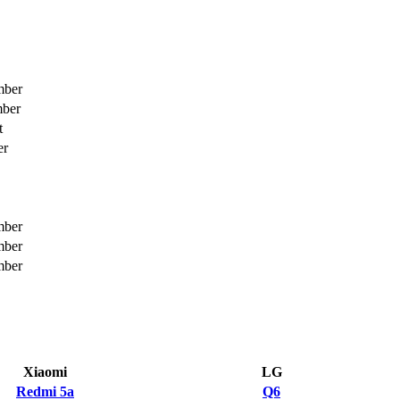
mber
mber
t
er
mber
mber
mber
Xiaomi
LG
Redmi 5a
Q6