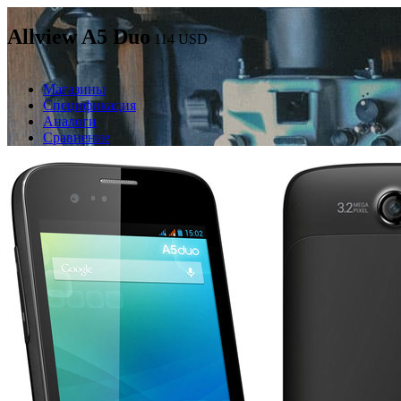
Allview A5 Duo
114
USD
Магазины
Спецификация
Аналоги
Сравнение