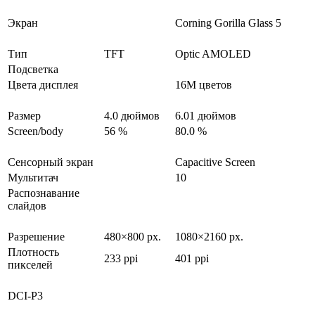
Экран
Corning Gorilla Glass 5
Тип
TFT
Optic AMOLED
Подсветка
Цвета дисплея
16M цветов
Размер
4.0 дюймов
6.01 дюймов
Screen/body
56 %
80.0 %
Сенсорный экран
Capacitive Screen
Мультитач
10
Распознавание
слайдов
Разрешение
480×800 px.
1080×2160 px.
Плотность
233 ppi
401 ppi
пикселей
DCI-P3