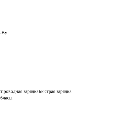
d-By
спроводная зарядка
Быстрая зарядка
а
6
часы