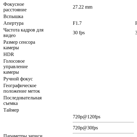
Фокусное
27.22 mm
расстояние
Вспышка
Апертура
F1.7
Частота кадров для
30 fps
видео
Размер сенсора
камеры
HDR
Голосовое
управление
камеры
Ручной фокус
Географическое
положение меток
Последовательная
съемка
Таймер
720p@120fps
720p@30fps
Параметры записи