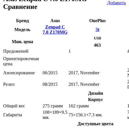
Добавить
Сравнение
Бренд
Asus
OnePlus
Zenpad C
Модель
5t
7.0 Z170MG
USD
Мин. цена
463
Предожений
1
Ориентировочная
цена
Анонсирование
06/2015
2017, November
Релиз
08/2015
2017, November
Дизайн
Корпус
Общий вес
275 грамм
162 грамм
108×189×9.5
Габариты
75×156.1×7.3 мм.
мм.
Доступные цвета