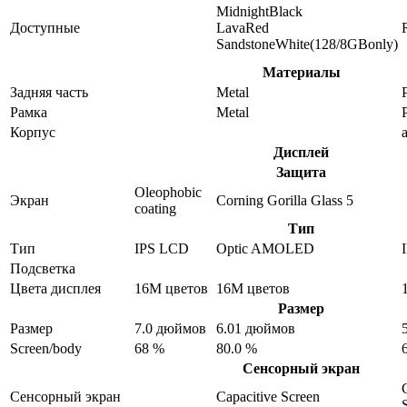
MidnightBlack
Доступные
LavaRed
SandstoneWhite(128/8GBonly)
Материалы
Задняя часть
Metal
P
Рамка
Metal
P
Корпус
Дисплей
Защита
Oleophobic
Экран
Corning Gorilla Glass 5
coating
Тип
Тип
IPS LCD
Optic AMOLED
Подсветка
Цвета дисплея
16M цветов
16M цветов
Размер
Размер
7.0 дюймов
6.01 дюймов
Screen/body
68 %
80.0 %
Сенсорный экран
Сенсорный экран
Capacitive Screen