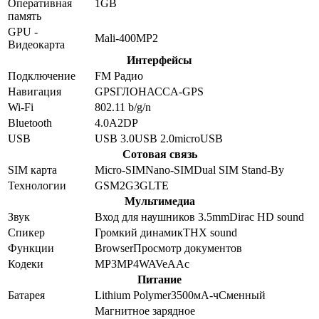
Оперативная
1GB
память
GPU -
Mali-400MP2
Видеокарта
Интерфейсы
Подключение
FM Радио
Навигация
GPS
ГЛОНАСС
A-GPS
Wi-Fi
802.11 b/g/n
Bluetooth
4.0
A2DP
USB
USB 3.0
USB 2.0
microUSB
Сотовая связь
SIM карта
Micro-SIM
Nano-SIM
Dual SIM Stand-By
Технологии
GSM
2G
3G
LTE
Мультимедиа
Звук
Вход для наушников 3.5mm
Dirac HD sound
Спикер
Громкий динамик
THX sound
Функции
Browser
Просмотр документов
Кодеки
MP3
MP4
WAV
eAAc
Питание
Батарея
Lithium Polymer
3500
мА-ч
Сменный
Магнитное зарядное