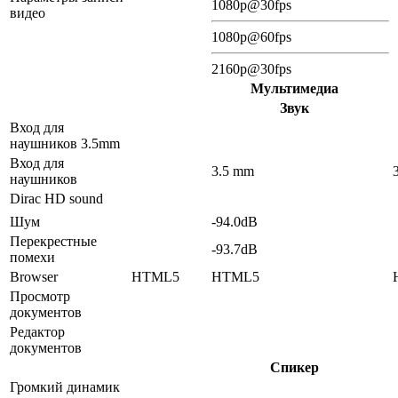
1080p@30fps
видео
1080p@60fps
2160p@30fps
Мультимедиа
Звук
Вход для
наушников 3.5mm
Вход для
3.5 mm
наушников
Dirac HD sound
Шум
-94.0dB
Перекрестные
-93.7dB
помехи
Browser
HTML5
HTML5
Просмотр
документов
Редактор
документов
Спикер
Громкий динамик