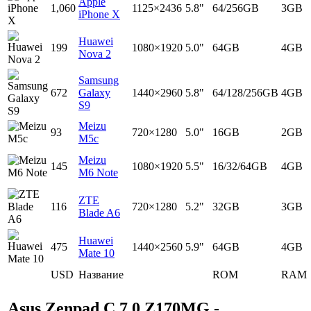
Apple
1,060
1125×2436
5.8"
64/256GB
3GB
iPhone X
Huawei
199
1080×1920
5.0"
64GB
4GB
Nova 2
Samsung
672
Galaxy
1440×2960
5.8"
64/128/256GB
4GB
S9
Meizu
93
720×1280
5.0"
16GB
2GB
M5c
Meizu
145
1080×1920
5.5"
16/32/64GB
4GB
M6 Note
ZTE
116
720×1280
5.2"
32GB
3GB
Blade A6
Huawei
475
1440×2560
5.9"
64GB
4GB
Mate 10
USD
Название
ROM
RAM
Asus Zenpad C 7.0 Z170MG -