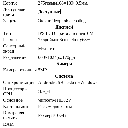
Корпус
275
грамм
108×189×9.5
мм.
Доступные
Доступные
цвета
Защита
Экран
Oleophobic coating
Дисплей
Тип
IPS LCD
Цвета дисплея
16M
Размер
7.0
дюймов
Screen/body
68
%
Сенсорный
Мультитач
экран
Разрешение
600×1024
px.
170
ppi
Камера
Камера основная
5
MP
Система
Синхронизация
Android
iOS
Blackberry
Windows
Процессор -
Ядер
4
CPU
Основное
Чипсет
MT8382V
Карта памяти
Разъем для карты
Внутреняя
Размер
8/16GB
память
RAM -