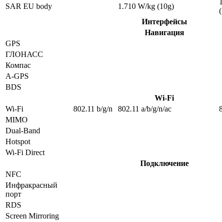
SAR EU body
1.710 W/kg (10g)
Интерфейсы
Навигация
GPS
ГЛОНАСС
Компас
A-GPS
BDS
Wi-Fi
Wi-Fi
802.11 b/g/n
802.11 a/b/g/n/ac
MIMO
Dual-Band
Hotspot
Wi-Fi Direct
Подключение
NFC
Инфракрасный
порт
RDS
Screen Mirroring