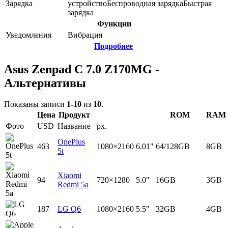
Зарядка
устройство
Беспроводная зарядка
Быстрая
зарядка
Функции
Уведомления
Вибрация
Подробнее
Asus Zenpad C 7.0 Z170MG -
Альтернативы
Показаны записи
1-10
из
10
.
Цена
Продукт
ROM
RAM
Фото
USD
Название
px.
OnePlus
463
1080×2160
6.01"
64/128GB
8GB
5t
Xiaomi
94
720×1280
5.0"
16GB
3GB
Redmi 5a
187
LG Q6
1080×2160
5.5"
32GB
4GB