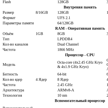
Flash
128GB
Внутреняя память
Размер
8/16GB
128GB
Формат
UFS 2.1
Параметры памяти
64/128GB
RAM - Оперативная память
Обьём
1GB
8GB
Тип
LPDDR4
Кол-во каналов
Dual Channel
Частота
1866 MHz
Процессор - CPU
Octa-core (4x2.45 GHz Kryo
Модель
& 4x1.9 GHz Kryo)
Битность
64-bit
Кол-во ядер
4 Ядер
8 Ядер
Частота
2.45 GHz
Архитектура
ARMv8-A
Технология
10 nm
Вспомогательный процессор