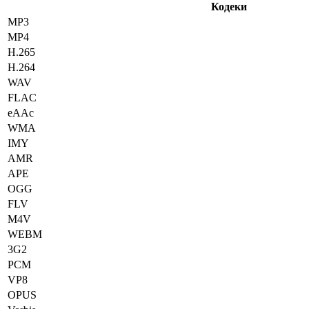
Кодеки
MP3
MP4
H.265
H.264
WAV
FLAC
eAAc
WMA
IMY
AMR
APE
OGG
FLV
M4V
WEBM
3G2
PCM
VP8
OPUS