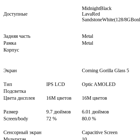
MidnightBlack
Доступные
LavaRed
SandstoneWhite(128/8GBonl
Задняя часть
Metal
Рамка
Metal
Корпус
Экран
Corning Gorilla Glass 5
Тип
IPS LCD
Optic AMOLED
Подсветка
Цвета дисплея
16M цветов
16M цветов
Размер
9.7 дюймов
6.01 дюймов
Screen/body
72 %
80.0 %
Сенсорный экран
Capacitive Screen
Мультитач
10