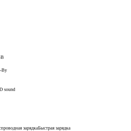
SB
d-By
D sound
спроводная зарядка
Быстрая зарядка