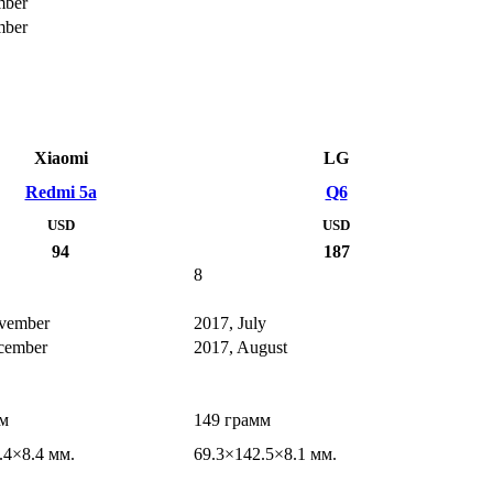
mber
mber
Xiaomi
LG
Redmi 5a
Q6
USD
USD
94
187
8
vember
2017, July
cember
2017, August
мм
149 грамм
.4×8.4 мм.
69.3×142.5×8.1 мм.