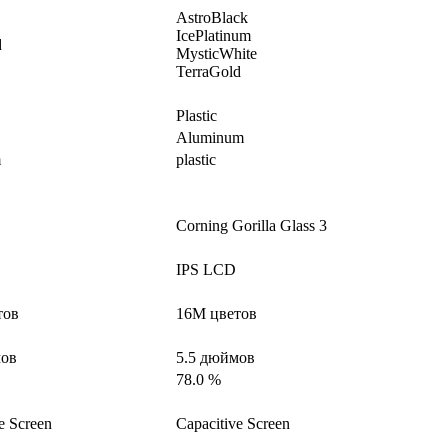
AstroBlack
IcePlatinum
d
MysticWhite
TerraGold
Plastic
Aluminum
m
plastic
Corning Gorilla Glass 3
IPS LCD
тов
16M цветов
мов
5.5 дюймов
78.0 %
e Screen
Capacitive Screen