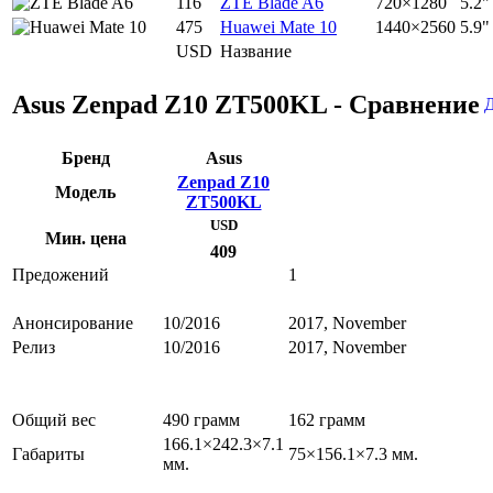
116
ZTE Blade A6
720×1280
5.2"
475
Huawei Mate 10
1440×2560
5.9"
USD
Название
Asus Zenpad Z10 ZT500KL - Сравнение
Бренд
Asus
Zenpad Z10
Модель
ZT500KL
USD
Мин. цена
409
Предожений
1
Анонсирование
10/2016
2017, November
Релиз
10/2016
2017, November
Общий вес
490 грамм
162 грамм
166.1×242.3×7.1
Габариты
75×156.1×7.3 мм.
мм.