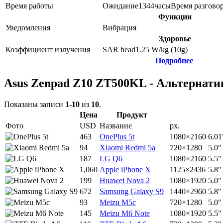
Время работы
Ожидание
1344
часы
Время разгово
Функции
Уведомления
Вибрация
Здоровье
Коэффициент излучения
SAR head
1.25
W/kg (10g)
Подробнее
Asus Zenpad Z10 ZT500KL - Альтернат
Показаны записи
1-10
из
10
.
Цена
Продукт
Фото
USD
Название
px.
463
OnePlus 5t
1080×2160
6.01
94
Xiaomi Redmi 5a
720×1280
5.0"
187
LG Q6
1080×2160
5.5"
1,060
Apple iPhone X
1125×2436
5.8"
199
Huawei Nova 2
1080×1920
5.0"
672
Samsung Galaxy S9
1440×2960
5.8"
93
Meizu M5c
720×1280
5.0"
145
Meizu M6 Note
1080×1920
5.5"