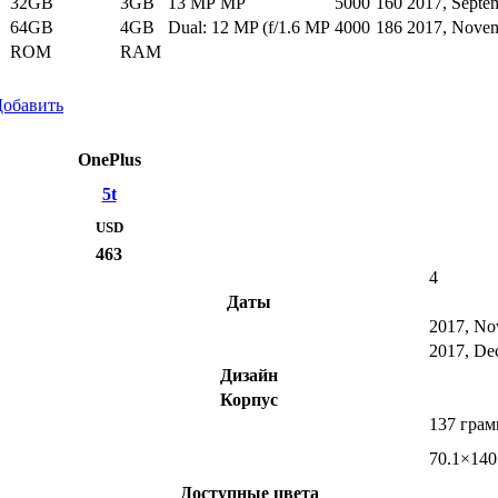
32GB
3GB
13 MP MP
5000
160
2017, Septe
64GB
4GB
Dual: 12 MP (f/1.6 MP
4000
186
2017, Nove
ROM
RAM
Добавить
OnePlus
5t
USD
463
4
Даты
2017, No
2017, De
Дизайн
Корпус
137 гра
70.1×140
Доступные цвета