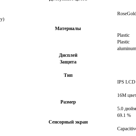
RoseGol
y)
Материалы
Plastic
Plastic
aluminu
Дисплей
Защита
Тип
IPS LCD
16M цве
Размер
5.0 дюй
69.1 %
Сенсорный экран
Capacitiv