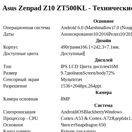
Asus Zenpad Z10 ZT500KL - Технически
Основное
Операционная система
Android 6.0 (Marshmallow)
7.0 (Noug
Даты
Анонсирование
10/2016
Релиз
10/20
Дизайн
Корпус
490
грамм
166.1×242.3×7.1
мм.
Доступные цвета
Доступные
Дисплей
Тип
IPS LCD
Цвета дисплея
16M
Размер
9.7
дюймов
Screen/body
72
%
Сенсорный экран
Мультитач
Разрешение
1536×2048
px.
264
ppi
Камера
Камера основная
8
MP
Система
Синхронизация
Android
iOS
Blackberry
Windows
Процессор - CPU
Cortex-A53 & Cortex-A72
Ядер
6
4x1
Основное
Чипсет
Snapdragon 650
Карта памяти
Разъем для карты