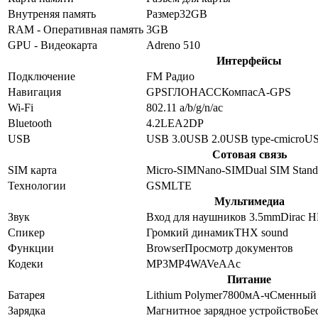
Внутреняя память
Размер
32GB
RAM - Оперативная память
3GB
GPU - Видеокарта
Adreno 510
Интерфейсы
Подключение
FM Радио
Навигация
GPS
ГЛОНАСС
Компас
A-GPS
Wi-Fi
802.11 a/b/g/n/ac
Bluetooth
4.2
LE
A2DP
USB
USB 3.0
USB 2.0
USB type-c
microU
Сотовая связь
SIM карта
Micro-SIM
Nano-SIM
Dual SIM Stan
Технологии
GSM
LTE
Мультимедиа
Звук
Вход для наушников 3.5mm
Dirac H
Спикер
Громкий динамик
THX sound
Функции
Browser
Просмотр документов
Кодеки
MP3
MP4
WAV
eAAc
Питание
Батарея
Lithium Polymer
7800
мА-ч
Сменный
Зарядка
Магнитное зарядное устройство
Бе