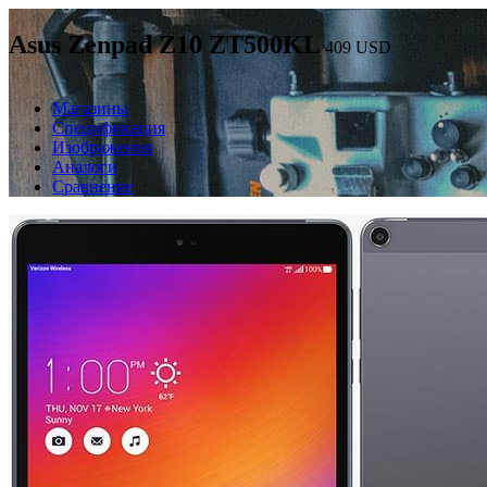
Asus Zenpad Z10 ZT500KL
409
USD
Магазины
Спецификация
Изображения
Аналоги
Сравнение