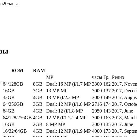
ра
20
часы
ивы
ROM
RAM
MP
часы
Гр.
Релиз
"
64/128GB
8GB
Dual: 16 MP (f/1.7 MP
3300
162
2017, Nove
16GB
3GB
13 MP MP
3000
137
2017, Dece
32GB
4GB
13 MP (f/2.2 MP
3000
149
2017, Augus
64/256GB
3GB
Dual: 12 MP (f/1.8 MP
2716
174
2017, Octob
64GB
4GB
Dual: 12 (f/1.8 MP
2950
143
2017, June
64/128/256GB
4GB
12 MP (f/1.5-2.4 MP
3000
163
2018, March
16GB
2GB
8 MP MP
3000
135
2017, June
16/32/64GB
4GB
Dual: 12 MP (f/1.9 MP
4000
173
2017, Septe