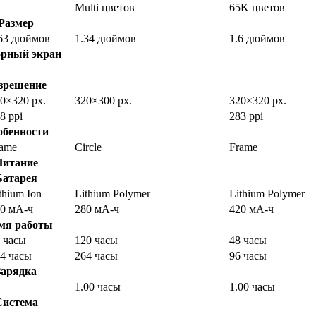
Multi цветов
65K цветов
Размер
63 дюймов
1.34 дюймов
1.6 дюймов
орный экран
зрешение
0×320 px.
320×300 px.
320×320 px.
8 ppi
283 ppi
обенности
ame
Circle
Frame
Питание
Батарея
thium Ion
Lithium Polymer
Lithium Polymer
0 мА-ч
280 мА-ч
420 мА-ч
мя работы
 часы
120 часы
48 часы
4 часы
264 часы
96 часы
Зарядка
1.00 часы
1.00 часы
Система