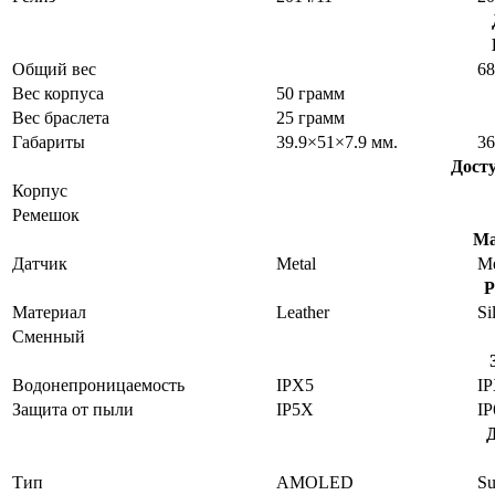
Общий вес
68
Вес корпуса
50 грамм
Вес браслета
25 грамм
Габариты
39.9×51×7.9 мм.
36
Дост
Корпус
Ремешок
Ма
Датчик
Metal
Me
Р
Материал
Leather
Si
Сменный
Водонепроницаемость
IPX5
I
Защита от пыли
IP5X
I
Тип
AMOLED
S