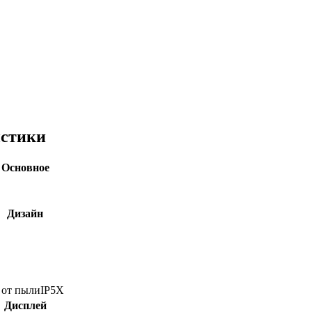
истики
Основное
Дизайн
 от пыли
IP5X
Дисплей