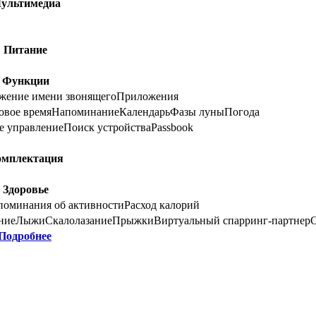
ультимедиа
Питание
Функции
жение имени звонящего
Приложения
вое время
Напоминание
Календарь
Фазы луны
Погода
е управление
Поиск устройства
Passbook
омплектация
Здоровье
поминания об активности
Расход калорий
ние
Лыжи
Скалолазание
Прыжки
Виртуальный спарринг-партнер
Подробнее