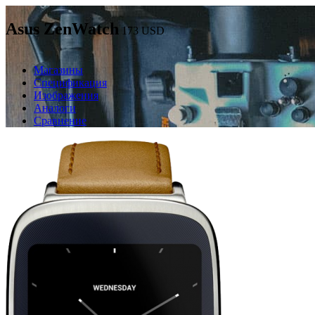
Asus ZenWatch
173
USD
Магазины
Спецификация
Изображения
Аналоги
Сравнение