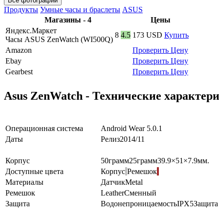
Все фотографии
Продукты
Умные часы и браслеты
ASUS
Магазины - 4
Цены
Яндекс.Маркет
8
4.5
173
USD
Купить
Часы ASUS ZenWatch (WI500Q)
Amazon
Проверить Цену
Ebay
Проверить Цену
Gearbest
Проверить Цену
Asus ZenWatch - Технические характер
Операционная система
Android Wear 5.0.1
Даты
Релиз
2014/11
Корпус
50
грамм
25
грамм
39.9×51×7.9
мм.
Доступные цвета
Корпус
Ремешок
Материалы
Датчик
Metal
Ремешок
Leather
Сменный
Защита
Водонепроницаемость
IPX5
Защита