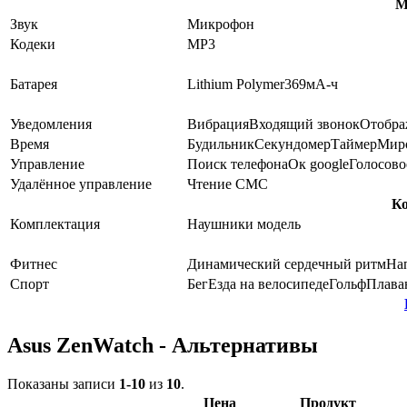
М
Звук
Микрофон
Кодеки
MP3
Батарея
Lithium Polymer
369
мА-ч
Уведомления
Вибрация
Входящий звонок
Отобра
Время
Будильник
Секундомер
Таймер
Миро
Управление
Поиск телефона
Ок google
Голосово
Удалённое управление
Чтение СМС
К
Комплектация
Наушники модель
Фитнес
Динамический сердечный ритм
На
Спорт
Бег
Езда на велосипеде
Гольф
Плава
Asus ZenWatch - Альтернативы
Показаны записи
1-10
из
10
.
Цена
Продукт