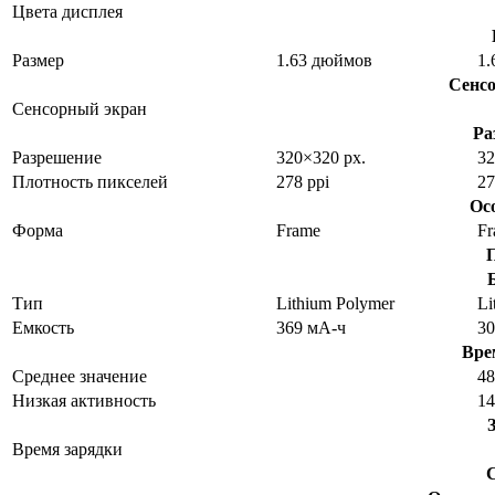
Цвета дисплея
Размер
1.63 дюймов
1.
Сенс
Сенсорный экран
Ра
Разрешение
320×320 px.
32
Плотность пикселей
278 ppi
27
Ос
Форма
Frame
Fr
Тип
Lithium Polymer
Li
Емкость
369 мА-ч
30
Вре
Среднее значение
48
Низкая активность
14
Время зарядки