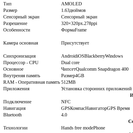
Тип
AMOLED
Размер
1.63
дюймов
Сенсорный экран
Сенсорный экран
Разрешение
320×320
px.
278
ppi
Особенности
Форма
Frame
Камера основная
Присутствует
Синхронизация
Android
iOS
Blackberry
Windows
Процессор - CPU
Dual core
Основное
Чипсет
Qualcomm Snapdragon 400
Внутреняя память
Размер
4GB
RAM - Оперативная память
512MB
Приложения
Установка сторонних приложений
И
Подключение
NFC
Навигация
GPS
Компас
Навигатор
GPS Время
Bluetooth
4.0
Со
Технологии
Hands free mode
Phone