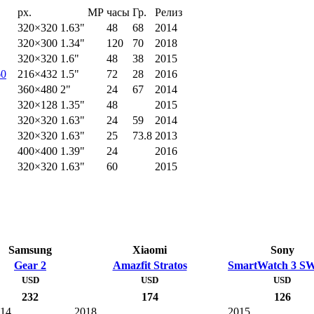
px.
MP
часы
Гр.
Релиз
320×320
1.63"
48
68
2014
320×300
1.34"
120
70
2018
320×320
1.6"
48
38
2015
60
216×432
1.5"
72
28
2016
360×480
2"
24
67
2014
320×128
1.35"
48
2015
320×320
1.63"
24
59
2014
320×320
1.63"
25
73.8
2013
400×400
1.39"
24
2016
320×320
1.63"
60
2015
Samsung
Xiaomi
Sony
Gear 2
Amazfit Stratos
SmartWatch 3 S
USD
USD
USD
232
174
126
14
2018
2015