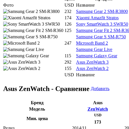
Фото
USD
Название
232
Samsung Gear 2 SM-R3800
174
Xiaomi Amazfit Stratos
126
Sony SmartWatch 3 SWR50
125
Samsung Gear Fit 2 SM-R3
Samsung Gear S SM-R750
247
Microsoft Band 2
Samsung Gear Live
115
Samsung Galaxy Gear
292
Asus ZenWatch 3
155
Asus ZenWatch 2
USD
Название
Asus ZenWatch - Сравнение
Добавить
Бренд
Asus
Модель
ZenWatch
USD
Мин. цена
173
Релиз
2014/11
20