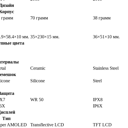
Дизайн
Корпус
 грамм
70 грамм
38 грамм
.9×58.4×10 мм.
35×230×15 мм.
36×51×10 мм.
упные цвета
териалы
tal
Ceramic
Stainless Steel
емешок
licone
Silicone
Steel
Защита
PX7
WR 50
IPX8
P6X
IP6X
Дисплей
Тип
uper AMOLED
Transflective LCD
TFT LCD