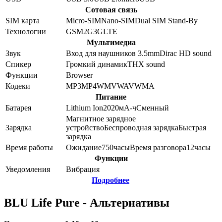
Сотовая связь
SIM карта
Micro-SIM
Nano-SIM
Dual SIM Stand-By
Технологии
GSM
2G
3G
LTE
Мультимедиа
Звук
Вход для наушников 3.5mm
Dirac HD sound
Спикер
Громкий динамик
THX sound
Функции
Browser
Кодеки
MP3
MP4
WMV
WAV
WMA
Питание
Батарея
Lithium Ion
2020
мА-ч
Сменный
Магнитное зарядное
Зарядка
устройство
Беспроводная зарядка
Быстрая
зарядка
Время работы
Ожидание
750
часы
Время разговора
12
часы
Функции
Уведомления
Вибрация
Подробнее
BLU Life Pure - Альтернативы