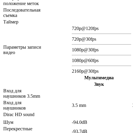
положение меток
Последовательная
съемка
Таймер
720p@120fps
720p@30fps
Параметры записи
1080p@30fps
видео
1080p@60fps
2160p@30fps
Мультимедиа
Звук
Вход для
наушников 3.5mm
Вход для
3.5 mm
наушников
Dirac HD sound
Шум
-94.0dB
Перекрестные
-93.7dB