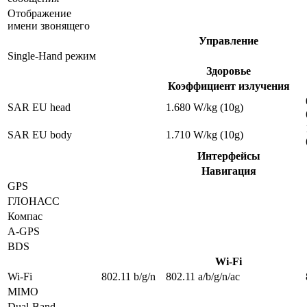
Отображение
имени звонящего
Управление
Single-Hand режим
Здоровье
Коэффициент излучения
SAR EU head
1.680 W/kg (10g)
SAR EU body
1.710 W/kg (10g)
Интерфейсы
Навигация
GPS
ГЛОНАСС
Компас
A-GPS
BDS
Wi-Fi
Wi-Fi
802.11 b/g/n
802.11 a/b/g/n/ac
MIMO
Dual-Band