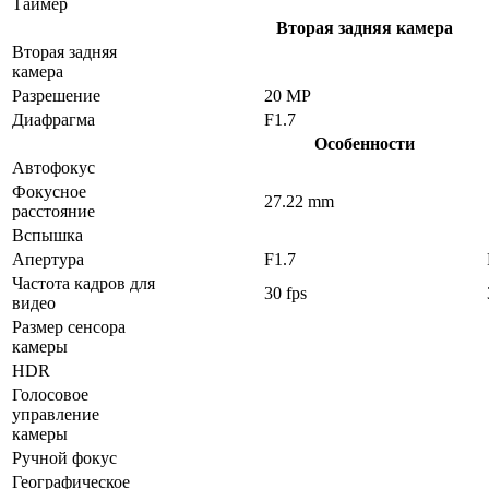
Таймер
Вторая задняя камера
Вторая задняя
камера
Разрешение
20 MP
Диафрагма
F1.7
Особенности
Автофокус
Фокусное
27.22 mm
расстояние
Вспышка
Апертура
F1.7
Частота кадров для
30 fps
видео
Размер сенсора
камеры
HDR
Голосовое
управление
камеры
Ручной фокус
Географическое