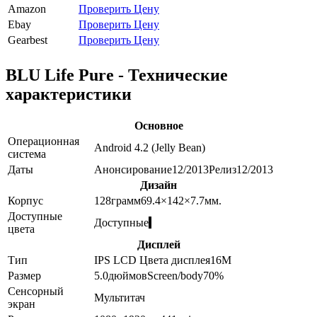
Amazon
Проверить Цену
Ebay
Проверить Цену
Gearbest
Проверить Цену
BLU Life Pure - Технические
характеристики
Основное
Операционная
Android 4.2 (Jelly Bean)
система
Даты
Анонсирование
12/2013
Релиз
12/2013
Дизайн
Корпус
128
грамм
69.4×142×7.7
мм.
Доступные
Доступные
цвета
Дисплей
Тип
IPS LCD
Цвета дисплея
16M
Размер
5.0
дюймов
Screen/body
70
%
Сенсорный
Мультитач
экран