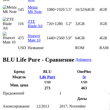
Meizu
145
1080×1920
5.5"
16/32/64GB
4GB
M6 Note
ZTE
116
720×1280
5.2"
32GB
3GB
Blade A6
Huawei
475
1440×2560
5.9"
64GB
4GB
Mate 10
USD
Название
ROM
RAM
BLU Life Pure - Сравнение
Добавить
Бренд
BLU
OnePlus
Модель
Life Pure
5t
USD
USD
Мин. цена
273
463
Предожений
1
Даты
Анонсирование
12/2013
2017, November