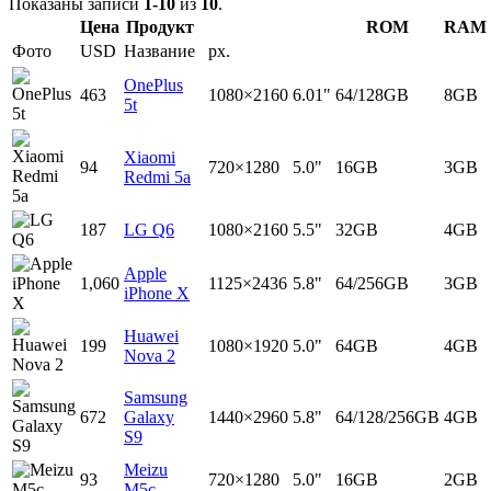
Показаны записи
1-10
из
10
.
Цена
Продукт
ROM
RAM
Фото
USD
Название
px.
OnePlus
463
1080×2160
6.01"
64/128GB
8GB
5t
Xiaomi
94
720×1280
5.0"
16GB
3GB
Redmi 5a
187
LG Q6
1080×2160
5.5"
32GB
4GB
Apple
1,060
1125×2436
5.8"
64/256GB
3GB
iPhone X
Huawei
199
1080×1920
5.0"
64GB
4GB
Nova 2
Samsung
672
Galaxy
1440×2960
5.8"
64/128/256GB
4GB
S9
Meizu
93
720×1280
5.0"
16GB
2GB
M5c