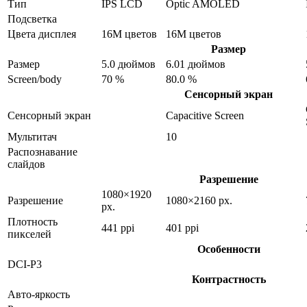
Тип
IPS LCD
Optic AMOLED
Подсветка
Цвета дисплея
16M цветов
16M цветов
Размер
Размер
5.0 дюймов
6.01 дюймов
Screen/body
70 %
80.0 %
Сенсорный экран
Сенсорный экран
Capacitive Screen
Мультитач
10
Распознавание
слайдов
Разрешение
1080×1920
Разрешение
1080×2160 px.
px.
Плотность
441 ppi
401 ppi
пикселей
Особенности
DCI-P3
Контрастность
Авто-яркость