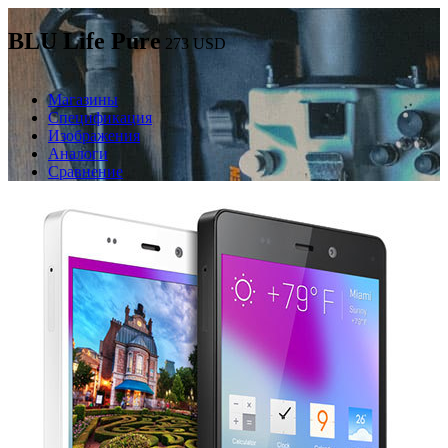
BLU Life Pure
273
USD
Магазины
Спецификация
Изображения
Аналоги
Сравнение