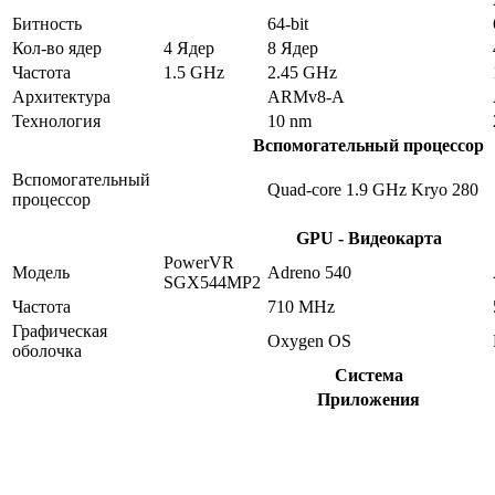
Битность
64-bit
Кол-во ядер
4 Ядер
8 Ядер
Частота
1.5 GHz
2.45 GHz
Архитектура
ARMv8-A
Технология
10 nm
Вспомогательный процессор
Вспомогательный
Quad-core 1.9 GHz Kryo 280
процессор
GPU - Видеокарта
PowerVR
Модель
Adreno 540
SGX544MP2
Частота
710 MHz
Графическая
Oxygen OS
оболочка
Система
Приложения