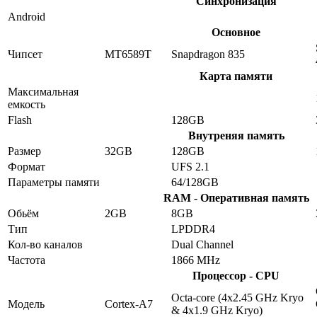
Синхронизация
Android
Основное
Чипсет
MT6589T
Snapdragon 835
Карта памяти
Максимальная
емкость
Flash
128GB
Внутреняя память
Размер
32GB
128GB
Формат
UFS 2.1
Параметры памяти
64/128GB
RAM - Оперативная память
Обьём
2GB
8GB
Тип
LPDDR4
Кол-во каналов
Dual Channel
Частота
1866 MHz
Процессор - CPU
Octa-core (4x2.45 GHz Kryo
Модель
Cortex-A7
& 4x1.9 GHz Kryo)