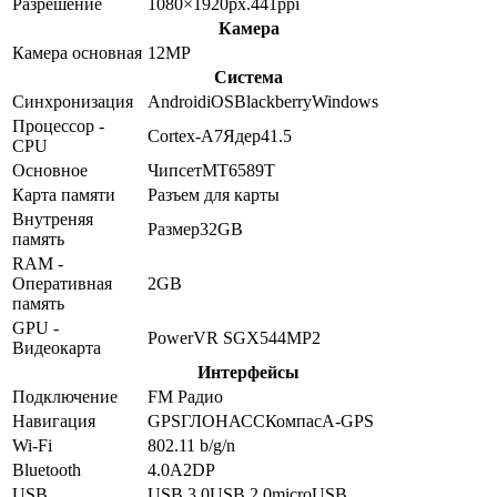
Разрешение
1080×1920
px.
441
ppi
Камера
Камера основная
12
MP
Система
Синхронизация
Android
iOS
Blackberry
Windows
Процессор -
Cortex-A7
Ядер
4
1.5
CPU
Основное
Чипсет
MT6589T
Карта памяти
Разъем для карты
Внутреняя
Размер
32GB
память
RAM -
Оперативная
2GB
память
GPU -
PowerVR SGX544MP2
Видеокарта
Интерфейсы
Подключение
FM Радио
Навигация
GPS
ГЛОНАСС
Компас
A-GPS
Wi-Fi
802.11 b/g/n
Bluetooth
4.0
A2DP
USB
USB 3.0
USB 2.0
microUSB