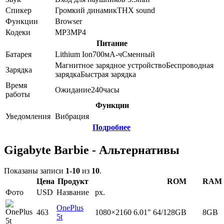
Спикер
Громкий динамик
THX sound
Функции
Browser
Кодеки
MP3
MP4
Питание
Батарея
Lithium Ion
700
мА-ч
Сменный
Магнитное зарядное устройство
Беспроводная
Зарядка
зарядка
Быстрая зарядка
Время
Ожидание
240
часы
работы
Функции
Уведомления
Вибрация
Подробнее
Gigabyte Barbie - Альтернативы
Показаны записи
1-10
из
10
.
Цена
Продукт
ROM
RAM
Фото
USD
Название
px.
OnePlus
463
1080×2160
6.01"
64/128GB
8GB
5t