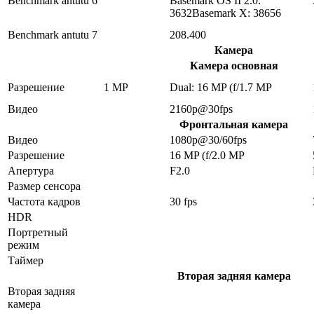
Benchmark antutu 6
Basemark OS II 2.0:
3632Basemark X: 38656
Benchmark antutu 7
208.400
Камера
Камера основная
Разрешение
1 MP
Dual: 16 MP (f/1.7 MP
Видео
2160p@30fps
Фронтальная камера
Видео
1080p@30/60fps
Разрешение
16 MP (f/2.0 MP
Апертура
F2.0
Размер сенсора
Частота кадров
30 fps
HDR
Портретный
режим
Таймер
Вторая задняя камера
Вторая задняя
камера