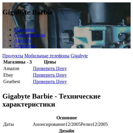
Gigabyte Barbie
Магазины
Спецификация
Аналоги
Сравнение
Продукты
Мобильные телефоны
Gigabyte
Магазины - 3
Цены
Amazon
Проверить Цену
Ebay
Проверить Цену
Gearbest
Проверить Цену
Gigabyte Barbie - Технические
характеристики
Основное
Даты
Анонсирование
12/2005
Релиз
12/2005
Дизайн