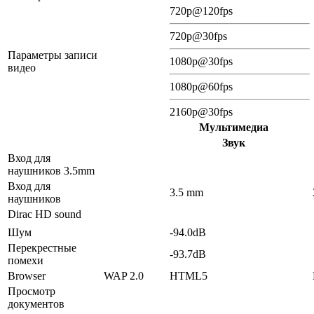
720p@120fps
720p@30fps
Параметры записи
1080p@30fps
видео
1080p@60fps
2160p@30fps
Мультимедиа
Звук
Вход для
наушников 3.5mm
Вход для
3.5 mm
наушников
Dirac HD sound
Шум
-94.0dB
Перекрестные
-93.7dB
помехи
Browser
WAP 2.0
HTML5
Просмотр
документов