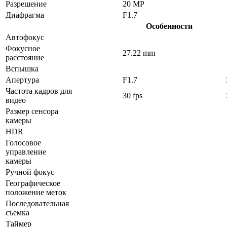
Разрешение
20 MP
Диафрагма
F1.7
Особенности
Автофокус
Фокусное
27.22 mm
расстояние
Вспышка
Апертура
F1.7
Частота кадров для
30 fps
видео
Размер сенсора
камеры
HDR
Голосовое
управление
камеры
Ручной фокус
Географическое
положение меток
Последовательная
съемка
Таймер