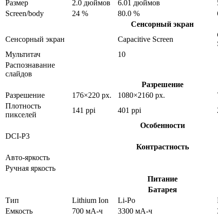
Размер
2.0 дюймов
6.01 дюймов
Screen/body
24 %
80.0 %
Сенсорный экран
Сенсорный экран
Capacitive Screen
Мультитач
10
Распознавание
слайдов
Разрешение
Разрешение
176×220 px.
1080×2160 px.
Плотность
141 ppi
401 ppi
пикселей
Особенности
DCI-P3
Контрастность
Авто-яркость
Ручная яркость
Питание
Батарея
Тип
Lithium Ion
Li-Po
Емкость
700 мА-ч
3300 мА-ч