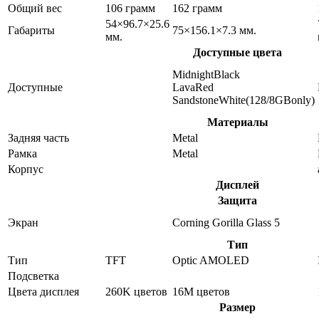
Общий вес
106 грамм
162 грамм
54×96.7×25.6
Габариты
75×156.1×7.3 мм.
мм.
Доступные цвета
MidnightBlack
Доступные
LavaRed
SandstoneWhite(128/8GBonly)
Материалы
Задняя часть
Metal
Рамка
Metal
Корпус
Дисплей
Защита
Экран
Corning Gorilla Glass 5
Тип
Тип
TFT
Optic AMOLED
Подсветка
Цвета дисплея
260K цветов
16M цветов
Размер