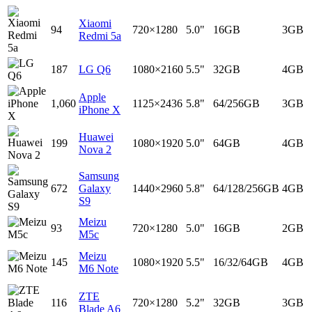
Xiaomi
94
720×1280
5.0"
16GB
3GB
Redmi 5a
187
LG Q6
1080×2160
5.5"
32GB
4GB
Apple
1,060
1125×2436
5.8"
64/256GB
3GB
iPhone X
Huawei
199
1080×1920
5.0"
64GB
4GB
Nova 2
Samsung
672
Galaxy
1440×2960
5.8"
64/128/256GB
4GB
S9
Meizu
93
720×1280
5.0"
16GB
2GB
M5c
Meizu
145
1080×1920
5.5"
16/32/64GB
4GB
M6 Note
ZTE
116
720×1280
5.2"
32GB
3GB
Blade A6