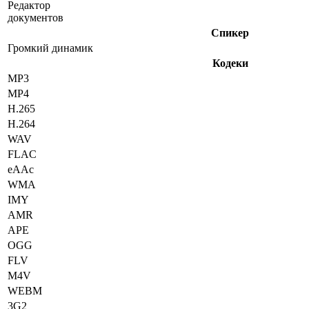
Редактор
документов
Спикер
Громкий динамик
Кодеки
MP3
MP4
H.265
H.264
WAV
FLAC
eAAc
WMA
IMY
AMR
APE
OGG
FLV
M4V
WEBM
3G2