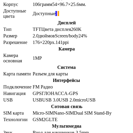
Корпус
106
грамм
54×96.7×25.6
мм.
Доступные
Доступные
цвета
Дисплей
Тип
TFT
Цвета дисплея
260K
Размер
2.0
дюймов
Screen/body
24
%
Разрешение
176×220
px.
141
ppi
Камера
Камера
1
MP
основная
Система
Карта памяти
Разъем для карты
Интерфейсы
Подключение
FM Радио
Навигация
GPS
ГЛОНАСС
A-GPS
USB
USB
USB 3.0
USB 2.0
microUSB
Сотовая связь
SIM карта
Micro-SIM
Nano-SIM
Dual SIM Stand-By
Технологии
GSM
2G
LTE
Мультимедиа
Звук
Вход для наушников 3.5mm