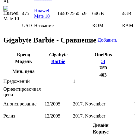
Huawei
475
1440×2560
5.9"
64GB
4GB
Mate 10
USD
Название
ROM
RAM
Gigabyte Barbie - Сравнение
Добавить
Бренд
Gigabyte
OnePlus
Модель
Barbie
5t
USD
Мин. цена
463
Предожений
1
Ориентировочная
цена
Анонсирование
12/2005
2017, November
Релиз
12/2005
2017, November
Дизайн
Корпус