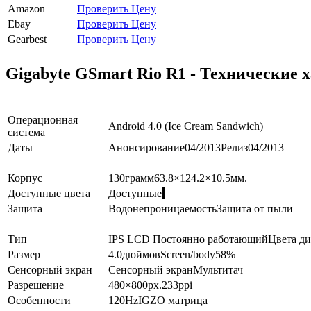
Amazon
Проверить Цену
Ebay
Проверить Цену
Gearbest
Проверить Цену
Gigabyte GSmart Rio R1 - Технические 
Операционная
Android 4.0 (Ice Cream Sandwich)
система
Даты
Анонсирование
04/2013
Релиз
04/2013
Корпус
130
грамм
63.8×124.2×10.5
мм.
Доступные цвета
Доступные
Защита
Водонепроницаемость
Защита от пыли
Тип
IPS LCD
Постоянно работающий
Цвета ди
Размер
4.0
дюймов
Screen/body
58
%
Сенсорный экран
Сенсорный экран
Мультитач
Разрешение
480×800
px.
233
ppi
Особенности
120Hz
IGZO матрица