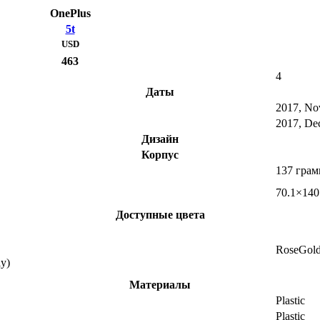
OnePlus
5t
USD
463
4
Даты
2017, No
2017, De
Дизайн
Корпус
137 гра
70.1×140
Доступные цвета
RoseGol
y)
Материалы
Plastic
Plastic