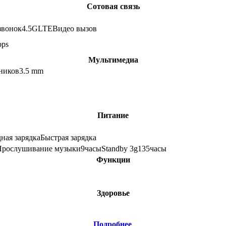
Сотовая связь
звонок
4.5G
LTE
Видео вызов
ps
Мультимедиа
ников
3.5 mm
Питание
ная зарядка
Быстрая зарядка
Прослушивание музыки
9
часы
Standby 3g
135
часы
Функции
Здоровье
Подробнее