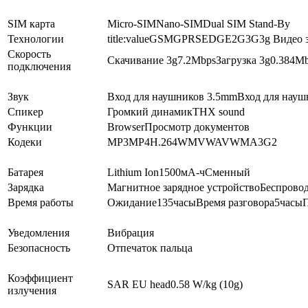
SIM карта
Micro-SIM
Nano-SIM
Dual SIM Stand-By
Технологии
title:value
GSM
GPRS
EDGE
2G
3G
3g Видео 
Скорость
Скачивание 3g
7.2
Mbps
Загрузка 3g
0.384
Mb
подключения
Звук
Вход для наушников 3.5mm
Вход для науш
Спикер
Громкий динамик
THX sound
Функции
Browser
Просмотр документов
Кодеки
MP3
MP4
H.264
WMV
WAV
WMA
3G2
Батарея
Lithium Ion
1500
мА-ч
Сменный
Зарядка
Магнитное зарядное устройство
Беспровод
Время работы
Ожидание
135
часы
Время разговора
5
часы
Уведомления
Вибрация
Безопасность
Отпечаток пальца
Коэффициент
SAR EU head
0.58
W/kg (10g)
излучения