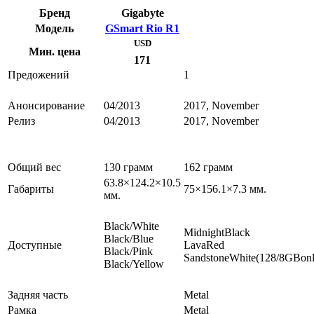
Бренд
Gigabyte
Модель
GSmart Rio R1
USD
Мин. цена
171
Предожений
1
Анонсирование
04/2013
2017, November
Релиз
04/2013
2017, November
Общий вес
130 грамм
162 грамм
63.8×124.2×10.5
Габариты
75×156.1×7.3 мм.
мм.
Black/White
MidnightBlack
Black/Blue
Доступные
LavaRed
Black/Pink
SandstoneWhite(128/8GBonl
Black/Yellow
Задняя часть
Metal
Рамка
Metal