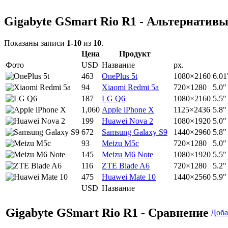
Gigabyte GSmart Rio R1 - Альтернатив
Показаны записи
1-10
из
10
.
Цена
Продукт
Фото
USD
Название
px.
463
OnePlus 5t
1080×2160
6.01
94
Xiaomi Redmi 5a
720×1280
5.0"
187
LG Q6
1080×2160
5.5"
1,060
Apple iPhone X
1125×2436
5.8"
199
Huawei Nova 2
1080×1920
5.0"
672
Samsung Galaxy S9
1440×2960
5.8"
93
Meizu M5c
720×1280
5.0"
145
Meizu M6 Note
1080×1920
5.5"
116
ZTE Blade A6
720×1280
5.2"
475
Huawei Mate 10
1440×2560
5.9"
USD
Название
Gigabyte GSmart Rio R1 - Сравнение
Доба