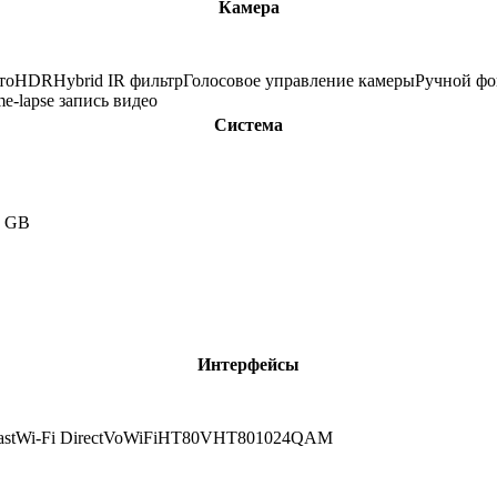
Камера
то
HDR
Hybrid IR фильтр
Голосовое управление камеры
Ручной фо
me-lapse запись видео
Система
2 GB
Интерфейсы
st
Wi-Fi Direct
VoWiFi
HT80
VHT80
1024QAM