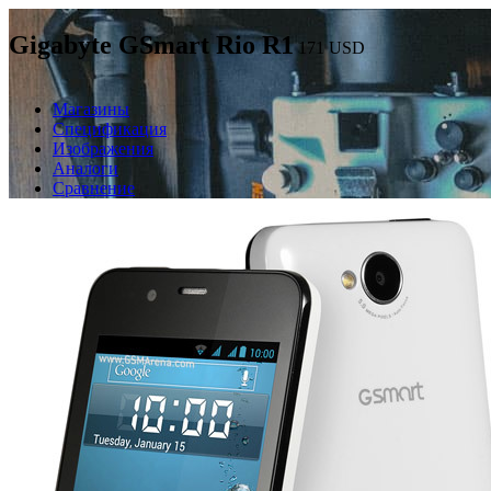
Gigabyte GSmart Rio R1
171
USD
Магазины
Спецификация
Изображения
Аналоги
Сравнение