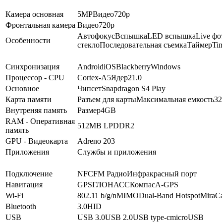
Камера основная
5
MP
Видео
720p
Фронтальная камера
Видео
720p
Автофокус
Вспышка
LED вспышка
Live фо
Особенности
стекло
Последовательная съемка
Таймер
Ti
Синхронизация
Android
iOS
Blackberry
Windows
Процессор - CPU
Cortex-A5
Ядер
2
1.0
Основное
Чипсет
Snapdragon S4 Play
Карта памяти
Разъем для карты
Максимальная емкость
3
Внутреняя память
Размер
4GB
RAM - Оперативная
512MB
LPDDR2
память
GPU - Видеокарта
Adreno 203
Приложения
Службы и приложения
Подключение
NFC
FM Радио
Инфракрасный порт
Навигация
GPS
ГЛОНАСС
Компас
A-GPS
Wi-Fi
802.11 b/g/n
MIMO
Dual-Band
Hotspot
MiraCa
Bluetooth
3.0
HID
USB
USB 3.0
USB 2.0
USB type-c
microUSB