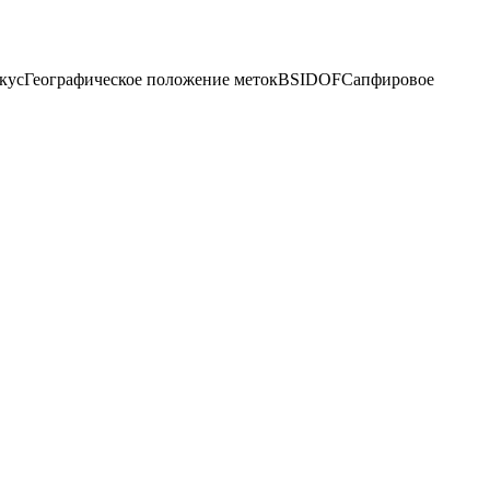
кус
Географическое положение меток
BSI
DOF
Сапфировое