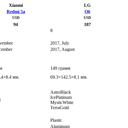
Xiaomi
LG
Redmi 5a
Q6
USD
USD
94
187
8
vember
2017, July
cember
2017, August
мм
149 грамм
.4×8.4 мм.
69.3×142.5×8.1 мм.
AstroBlack
IcePlatinum
d
MysticWhite
TerraGold
Plastic
Aluminum