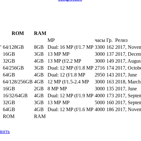
ы
ROM
RAM
MP
часы
Гр.
Релиз
"
64/128GB
8GB
Dual: 16 MP (f/1.7 MP
3300
162
2017, Nove
16GB
3GB
13 MP MP
3000
137
2017, Dece
32GB
4GB
13 MP (f/2.2 MP
3000
149
2017, Augus
64/256GB
3GB
Dual: 12 MP (f/1.8 MP
2716
174
2017, Octob
64GB
4GB
Dual: 12 (f/1.8 MP
2950
143
2017, June
64/128/256GB
4GB
12 MP (f/1.5-2.4 MP
3000
163
2018, March
16GB
2GB
8 MP MP
3000
135
2017, June
16/32/64GB
4GB
Dual: 12 MP (f/1.9 MP
4000
173
2017, Septe
32GB
3GB
13 MP MP
5000
160
2017, Septe
64GB
4GB
Dual: 12 MP (f/1.6 MP
4000
186
2017, Nove
ROM
RAM
вить