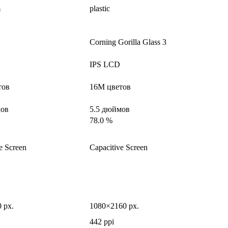
m
plastic
Corning Gorilla Glass 3
IPS LCD
тов
16M цветов
мов
5.5 дюймов
78.0 %
e Screen
Capacitive Screen
 px.
1080×2160 px.
442 ppi