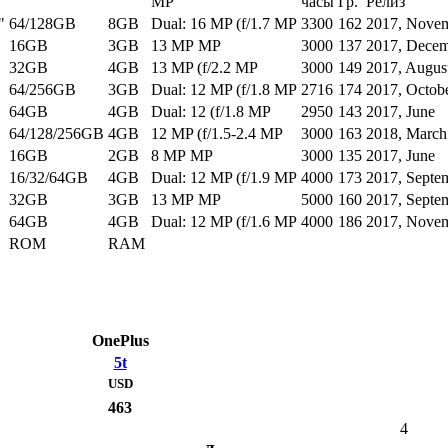
MP
часы
Гр.
Релиз
"
64/128GB
8GB
Dual: 16 MP (f/1.7 MP
3300
162
2017, Nove
16GB
3GB
13 MP MP
3000
137
2017, Dece
32GB
4GB
13 MP (f/2.2 MP
3000
149
2017, Augus
64/256GB
3GB
Dual: 12 MP (f/1.8 MP
2716
174
2017, Octob
64GB
4GB
Dual: 12 (f/1.8 MP
2950
143
2017, June
64/128/256GB
4GB
12 MP (f/1.5-2.4 MP
3000
163
2018, March
16GB
2GB
8 MP MP
3000
135
2017, June
16/32/64GB
4GB
Dual: 12 MP (f/1.9 MP
4000
173
2017, Septe
32GB
3GB
13 MP MP
5000
160
2017, Septe
64GB
4GB
Dual: 12 MP (f/1.6 MP
4000
186
2017, Nove
ROM
RAM
OnePlus
5t
USD
463
4