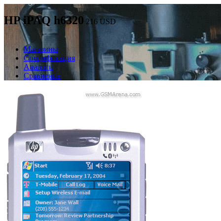
HP iPAQ h6320
216
USD
Магазины
Спецификация
Аналоги
Сравнение