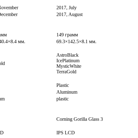
November
2017, July
December
2017, August
амм
149 грамм
40.4×8.4 мм.
69.3×142.5×8.1 мм.
AstroBlack
IcePlatinum
ld
MysticWhite
TerraGold
Plastic
Aluminum
um
plastic
Corning Gorilla Glass 3
CD
IPS LCD