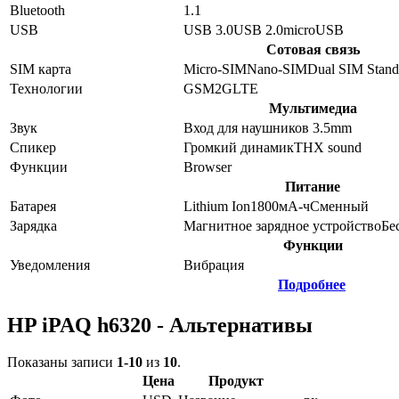
Bluetooth
1.1
USB
USB 3.0
USB 2.0
microUSB
Сотовая связь
SIM карта
Micro-SIM
Nano-SIM
Dual SIM Stan
Технологии
GSM
2G
LTE
Мультимедиа
Звук
Вход для наушников 3.5mm
Спикер
Громкий динамик
THX sound
Функции
Browser
Питание
Батарея
Lithium Ion
1800
мА-ч
Сменный
Зарядка
Магнитное зарядное устройство
Бе
Функции
Уведомления
Вибрация
Подробнее
HP iPAQ h6320 - Альтернативы
Показаны записи
1-10
из
10
.
Цена
Продукт