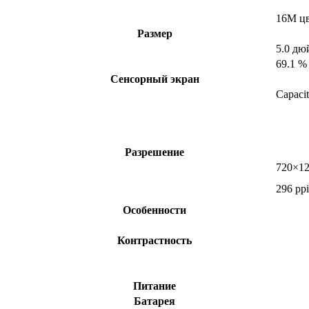
16M ц
Размер
5.0 дю
69.1 %
Сенсорный экран
Capacit
Разрешение
720×12
296 ppi
Особенности
Контрастность
Питание
Батарея