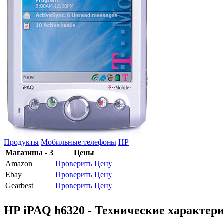
Продукты
Мобильные телефоны
HP
Магазины - 3
Цены
Amazon
Проверить Цену
Ebay
Проверить Цену
Gearbest
Проверить Цену
HP iPAQ h6320 - Технические характер