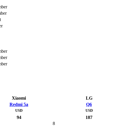
mber
mber
t
er
mber
mber
mber
Xiaomi
LG
Redmi 5a
Q6
USD
USD
94
187
8