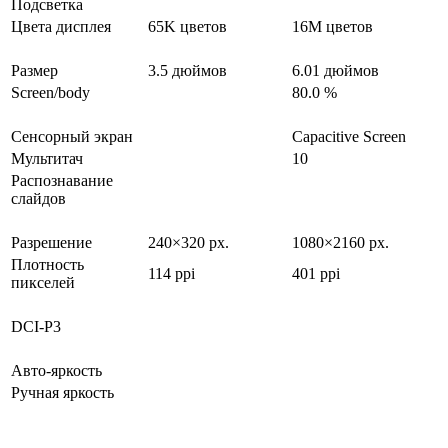
Подсветка
Цвета дисплея
65K цветов
16M цветов
Размер
3.5 дюймов
6.01 дюймов
Screen/body
80.0 %
Сенсорный экран
Capacitive Screen
Мультитач
10
Распознавание
слайдов
Разрешение
240×320 px.
1080×2160 px.
Плотность
114 ppi
401 ppi
пикселей
DCI-P3
Авто-яркость
Ручная яркость