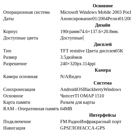
Основное
Операционная система
Microsoft Windows Mobile 2003 Poc
Даты
Анонсирование
01/2004
Релиз
01/20
Дизайн
Корпус
190
грамм
74.6×137.6×20.8
мм.
Доступные цвета
Доступные
Дисплей
Тип
TFT resistive
Цвета дисплея
65K
Размер
3.5
дюймов
Разрешение
240×320
px.
114
ppi
Камера
Камера основная
N/A
Видео
Система
Синхронизация
Android
iOS
Blackberry
Windows
Основное
Чипсет
TI OMAP 1510
Карта памяти
Разъем для карты
RAM - Оперативная память
64MB
Интерфейсы
Подключение
FM Радио
Инфракрасный порт
Навигация
GPS
ГЛОНАСС
A-GPS