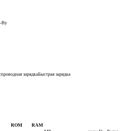
d-By
спроводная зарядка
Быстрая зарядка
ROM
RAM