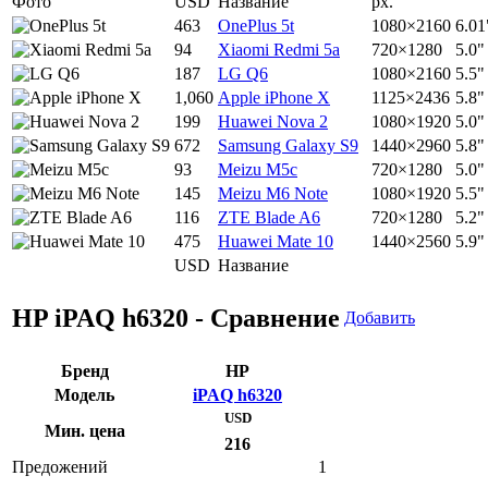
Фото
USD
Название
px.
463
OnePlus 5t
1080×2160
6.01
94
Xiaomi Redmi 5a
720×1280
5.0"
187
LG Q6
1080×2160
5.5"
1,060
Apple iPhone X
1125×2436
5.8"
199
Huawei Nova 2
1080×1920
5.0"
672
Samsung Galaxy S9
1440×2960
5.8"
93
Meizu M5c
720×1280
5.0"
145
Meizu M6 Note
1080×1920
5.5"
116
ZTE Blade A6
720×1280
5.2"
475
Huawei Mate 10
1440×2560
5.9"
USD
Название
HP iPAQ h6320 - Сравнение
Добавить
Бренд
HP
Модель
iPAQ h6320
USD
Мин. цена
216
Предожений
1