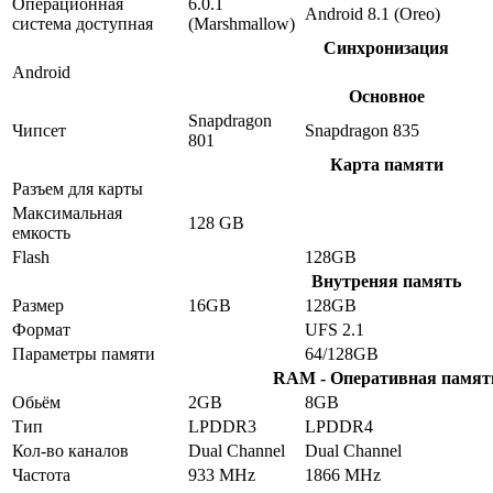
Операционная
6.0.1
Android 8.1 (Oreo)
система доступная
(Marshmallow)
Синхронизация
Android
Основное
Snapdragon
Чипсет
Snapdragon 835
801
Карта памяти
Разъем для карты
Максимальная
128 GB
емкость
Flash
128GB
Внутреняя память
Размер
16GB
128GB
Формат
UFS 2.1
Параметры памяти
64/128GB
RAM - Оперативная памят
Обьём
2GB
8GB
Тип
LPDDR3
LPDDR4
Кол-во каналов
Dual Channel
Dual Channel
Частота
933 MHz
1866 MHz