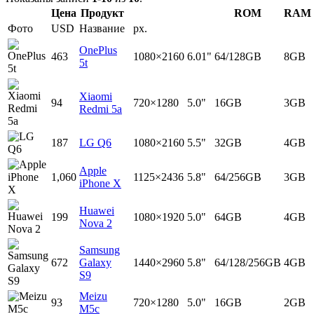
Цена
Продукт
ROM
RAM
Фото
USD
Название
px.
OnePlus
463
1080×2160
6.01"
64/128GB
8GB
5t
Xiaomi
94
720×1280
5.0"
16GB
3GB
Redmi 5a
187
LG Q6
1080×2160
5.5"
32GB
4GB
Apple
1,060
1125×2436
5.8"
64/256GB
3GB
iPhone X
Huawei
199
1080×1920
5.0"
64GB
4GB
Nova 2
Samsung
672
Galaxy
1440×2960
5.8"
64/128/256GB
4GB
S9
Meizu
93
720×1280
5.0"
16GB
2GB
M5c