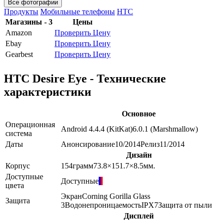
Все фотографии
Продукты
Мобильные телефоны
HTC
Магазины - 3
Цены
Amazon
Проверить Цену
Ebay
Проверить Цену
Gearbest
Проверить Цену
HTC Desire Eye - Технические
характеристики
Основное
Операционная
Android 4.4.4 (KitKat)
6.0.1 (Marshmallow)
система
Даты
Анонсирование
10/2014
Релиз
11/2014
Дизайн
Корпус
154
грамм
73.8×151.7×8.5
мм.
Доступные
Доступные
цвета
Экран
Corning Gorilla Glass
Защита
3
Водонепроницаемость
IPX7
Защита от пыли
Дисплей