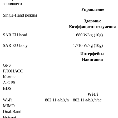
звонящего
Управление
Single-Hand режим
Здоровье
Коэффициент излучения
SAR EU head
1.680 W/kg (10g)
SAR EU body
1.710 W/kg (10g)
Интерфейсы
Навигация
GPS
ГЛОНАСС
Компас
A-GPS
BDS
Wi-Fi
Wi-Fi
802.11 a/b/g/n
802.11 a/b/g/n/ac
MIMO
Dual-Band
Hotspot