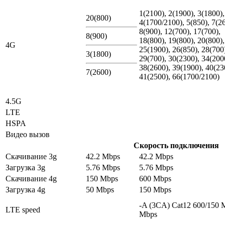
1(2100), 2(1900), 3(1800),
20(800)
4(1700/2100), 5(850), 7(2
8(900), 12(700), 17(700),
8(900)
18(800), 19(800), 20(800),
4G
25(1900), 26(850), 28(700
3(1800)
29(700), 30(2300), 34(200
38(2600), 39(1900), 40(23
7(2600)
41(2500), 66(1700/2100)
4.5G
LTE
HSPA
Видео вызов
Скорость подключения
Скачивание 3g
42.2 Mbps
42.2 Mbps
Загрузка 3g
5.76 Mbps
5.76 Mbps
Скачивание 4g
150 Mbps
600 Mbps
Загрузка 4g
50 Mbps
150 Mbps
-A (3CA) Cat12 600/150 
LTE speed
Mbps