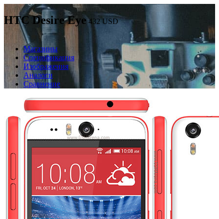
HTC Desire Eye
432
USD
Магазины
Спецификация
Изображения
Аналоги
Сравнение