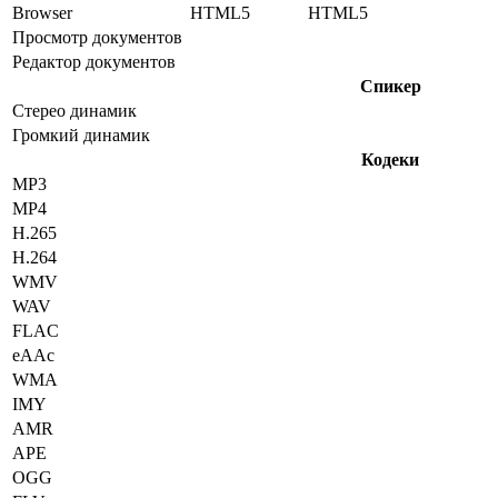
Browser
HTML5
HTML5
Просмотр документов
Редактор документов
Спикер
Стерео динамик
Громкий динамик
Кодеки
MP3
MP4
H.265
H.264
WMV
WAV
FLAC
eAAc
WMA
IMY
AMR
APE
OGG