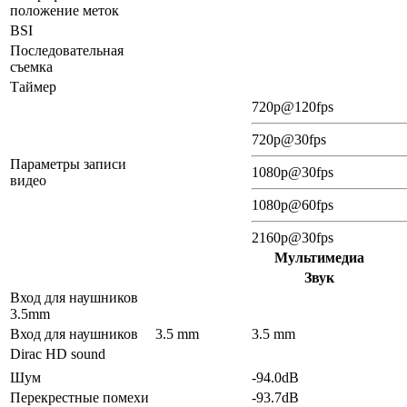
положение меток
BSI
Последовательная
съемка
Таймер
720p@120fps
720p@30fps
Параметры записи
1080p@30fps
видео
1080p@60fps
2160p@30fps
Мультимедиа
Звук
Вход для наушников
3.5mm
Вход для наушников
3.5 mm
3.5 mm
Dirac HD sound
Шум
-94.0dB
Перекрестные помехи
-93.7dB