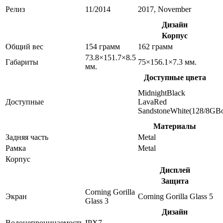
Релиз
11/2014
2017, November
Дизайн
Корпус
Общий вес
154 грамм
162 грамм
73.8×151.7×8.5
Габариты
75×156.1×7.3 мм.
мм.
Доступные цвета
MidnightBlack
Доступные
LavaRed
SandstoneWhite(128/8GBo
Материалы
Задняя часть
Metal
Рамка
Metal
Корпус
Дисплей
Защита
Corning Gorilla
Экран
Corning Gorilla Glass 5
Glass 3
Дизайн
Водонепроницаемость
IPX7