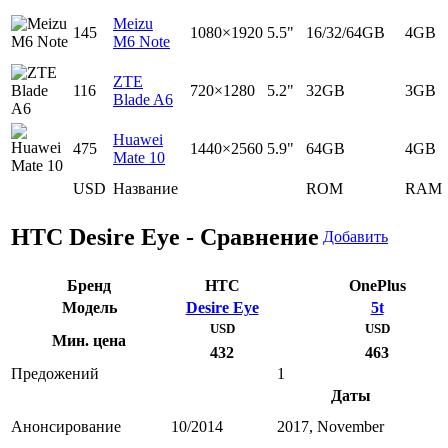
Meizu
145
1080×1920
5.5"
16/32/64GB
4GB
M6 Note
ZTE
116
720×1280
5.2"
32GB
3GB
Blade A6
Huawei
475
1440×2560
5.9"
64GB
4GB
Mate 10
USD
Название
ROM
RAM
HTC Desire Eye - Сравнение
Добавить
Бренд
HTC
OnePlus
Модель
Desire Eye
5t
USD
USD
Мин. цена
432
463
Предожений
1
Даты
Анонсирование
10/2014
2017, November