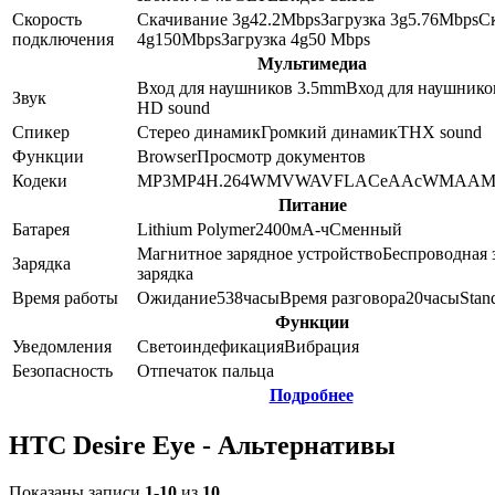
Скорость
Скачивание 3g
42.2
Mbps
Загрузка 3g
5.76
Mbps
С
подключения
4g
150
Mbps
Загрузка 4g
50
Mbps
Мультимедиа
Вход для наушников 3.5mm
Вход для наушнико
Звук
HD sound
Спикер
Стерео динамик
Громкий динамик
THX sound
Функции
Browser
Просмотр документов
Кодеки
MP3
MP4
H.264
WMV
WAV
FLAC
eAAc
WMA
AM
Питание
Батарея
Lithium Polymer
2400
мА-ч
Сменный
Магнитное зарядное устройство
Беспроводная 
Зарядка
зарядка
Время работы
Ожидание
538
часы
Время разговора
20
часы
Stan
Функции
Уведомления
Светоиндефикация
Вибрация
Безопасность
Отпечаток пальца
Подробнее
HTC Desire Eye - Альтернативы
Показаны записи
1-10
из
10
.