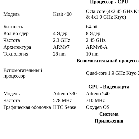
Процессор - CPU
Octa-core (4x2.45 GHz K
Модель
Krait 400
& 4x1.9 GHz Kryo)
Битность
64-bit
Кол-во ядер
4 Ядер
8 Ядер
Частота
2.3 GHz
2.45 GHz
Архитектура
ARMv7
ARMv8-A
Технология
28 nm
10 nm
Вспомогательный процессо
Вспомогательный
Quad-core 1.9 GHz Kryo 
процессор
GPU - Видеокарта
Модель
Adreno 330
Adreno 540
Частота
578 MHz
710 MHz
Графическая оболочка
HTC Sense
Oxygen OS
Система
Приложения