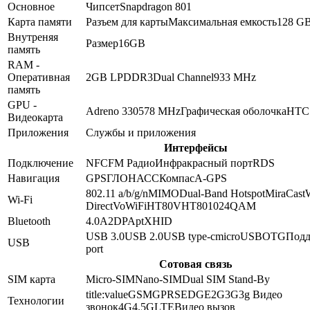
Основное
Чипсет
Snapdragon 801
Карта памяти
Разъем для карты
Максимальная емкость
128 G
Внутреняя
Размер
16GB
память
RAM -
Оперативная
2GB
LPDDR3
Dual Channel
933 MHz
память
GPU -
Adreno 330
578 MHz
Графическая оболочка
HTC 
Видеокарта
Приложения
Службы и приложения
Интерфейсы
Подключение
NFC
FM Радио
Инфракрасный порт
RDS
Навигация
GPS
ГЛОНАСС
Компас
A-GPS
802.11 a/b/g/n
MIMO
Dual-Band
Hotspot
MiraCast
Wi-Fi
Direct
VoWiFi
HT80
VHT80
1024QAM
Bluetooth
4.0
A2DP
AptX
HID
USB 3.0
USB 2.0
USB type-c
microUSB
OTG
Подд
USB
port
Сотовая связь
SIM карта
Micro-SIM
Nano-SIM
Dual SIM Stand-By
title:value
GSM
GPRS
EDGE
2G
3G
3g Видео
Технологии
звонок
4G
4.5G
LTE
Видео вызов