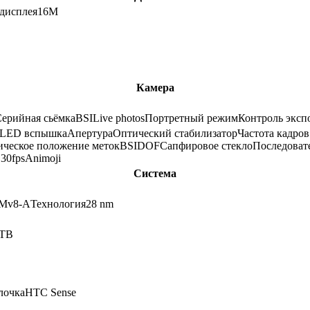
 дисплея
16M
Камера
ерийная сьёмка
BSI
Live photos
Портретный режим
Контроль эксп
LED вспышка
Апертура
Оптический стабилизатор
Частота кадров
ическое положение меток
BSI
DOF
Сапфировое стекло
Последоват
30fps
Animoji
Система
Mv8-A
Технология
28 nm
 TB
лочка
HTC Sense