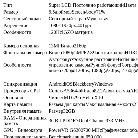
Тип
Super LCD
Постоянно работающий
Цвета
Размер
5.5
дюймов
Screen/body
71
%
Сенсорный экран
Сенсорный экран
Мультитач
Разрешение
1080×1920
px.
401
ppi
Особенности
120Hz
IGZO матрица
Камера основная
13
MP
Видео
2160p
Фронтальная камера
Видео
1080p
5
MP
F2.8
Частота кадров
HDR
С
Автофокус
Фокусное расстояние
Вспышка
Особенности
управление камеры
Ручной фокус
Географ
видео
720p@120fps; 1080p@30fps; 2160p@
Синхронизация
Android
iOS
Blackberry
Windows
Процессор - CPU
Cortex-A53
64-bit
Ядер
8
2.2
Архитектура
AR
Основное
Чипсет
MT6795 Helio X10
Карта памяти
Разъем для карты
Максимальная емкость
2
Внутреняя память
Размер
32GB
RAM - Оперативная
3GB
LPDDR3
Dual Channel
933 MHz
память
GPU - Видеокарта
PowerVR G6200
700 MHz
Графическая обо
Производительность
Benchmark antutu 6
59.000