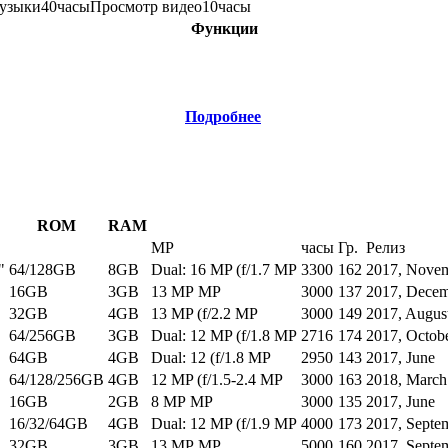
узыки
40
часы
Просмотр видео
10
часы
Функции
Подробнее
ROM
RAM
MP
часы
Гр.
Релиз
"
64/128GB
8GB
Dual: 16 MP (f/1.7 MP
3300
162
2017, Nove
16GB
3GB
13 MP MP
3000
137
2017, Dece
32GB
4GB
13 MP (f/2.2 MP
3000
149
2017, Augus
64/256GB
3GB
Dual: 12 MP (f/1.8 MP
2716
174
2017, Octob
64GB
4GB
Dual: 12 (f/1.8 MP
2950
143
2017, June
64/128/256GB
4GB
12 MP (f/1.5-2.4 MP
3000
163
2018, March
16GB
2GB
8 MP MP
3000
135
2017, June
16/32/64GB
4GB
Dual: 12 MP (f/1.9 MP
4000
173
2017, Septe
32GB
3GB
13 MP MP
5000
160
2017, Septe