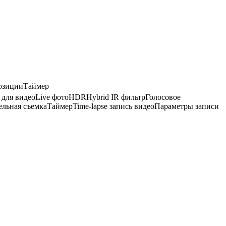
озиции
Таймер
 для видео
Live фото
HDR
Hybrid IR фильтр
Голосовое
ельная съемка
Таймер
Time-lapse запись видео
Параметры записи