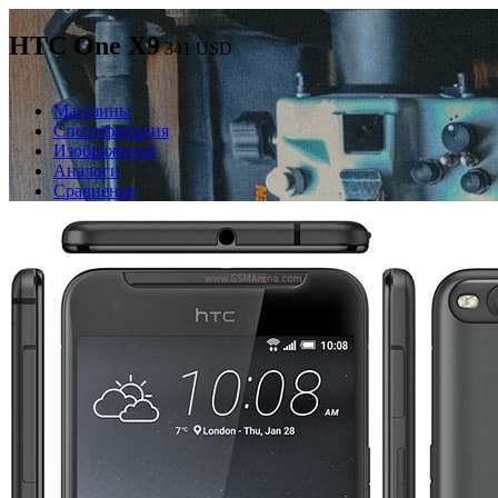
HTC One X9
341
USD
Магазины
Спецификация
Изображения
Аналоги
Сравнение