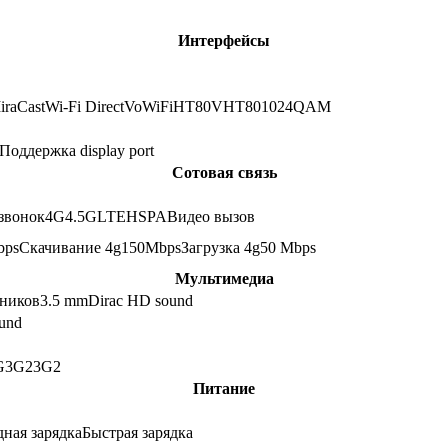
Интерфейсы
iraCast
Wi-Fi Direct
VoWiFi
HT80
VHT80
1024QAM
Поддержка display port
Сотовая связь
звонок
4G
4.5G
LTE
HSPA
Видео вызов
bps
Скачивание 4g
150
Mbps
Загрузка 4g
50
Mbps
Мультимедиа
шников
3.5 mm
Dirac HD sound
und
G
3G2
3G2
Питание
ная зарядка
Быстрая зарядка