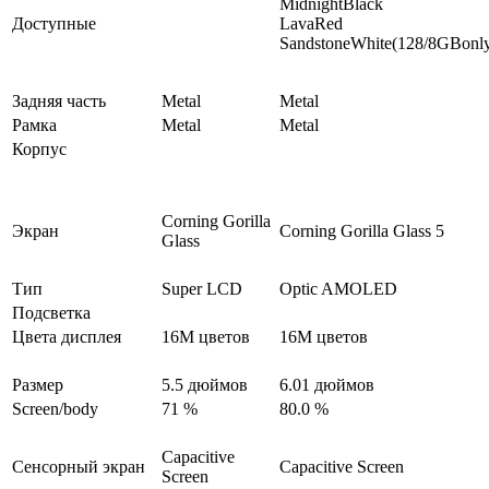
MidnightBlack
Доступные
LavaRed
SandstoneWhite(128/8GBonl
Задняя часть
Metal
Metal
Рамка
Metal
Metal
Корпус
Corning Gorilla
Экран
Corning Gorilla Glass 5
Glass
Тип
Super LCD
Optic AMOLED
Подсветка
Цвета дисплея
16M цветов
16M цветов
Размер
5.5 дюймов
6.01 дюймов
Screen/body
71 %
80.0 %
Capacitive
Сенсорный экран
Capacitive Screen
Screen