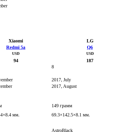
mber
Xiaomi
LG
Redmi 5a
Q6
USD
USD
94
187
8
vember
2017, July
cember
2017, August
м
149 грамм
.4×8.4 мм.
69.3×142.5×8.1 мм.
AstroBlack