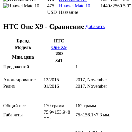
475
Huawei Mate 10
1440×2560
5.9"
USD
Название
HTC One X9 - Сравнение
Добавить
Бренд
HTC
Модель
One X9
USD
Мин. цена
341
Предожений
1
Анонсирование
12/2015
2017, November
Релиз
01/2016
2017, November
Общий вес
170 грамм
162 грамм
75.9×153.9×8
Габариты
75×156.1×7.3 мм.
мм.