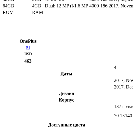
64GB
4GB
Dual: 12 MP (f/1.6 MP
4000
186
2017, Nove
ROM
RAM
OnePlus
5t
USD
463
4
Даты
2017, No
2017, De
Дизайн
Корпус
137 грам
70.1×140
Доступные цвета