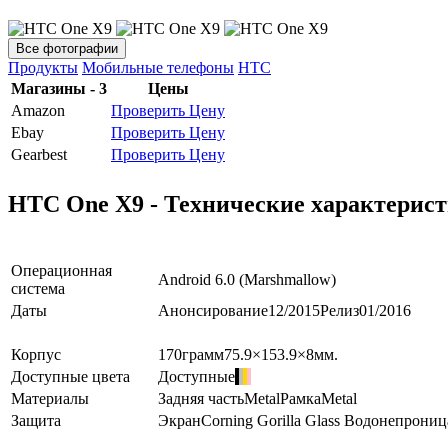
Все фотографии
Продукты
Мобильные телефоны
HTC
Магазины - 3
Цены
Amazon
Проверить Цену
Ebay
Проверить Цену
Gearbest
Проверить Цену
HTC One X9 - Технические характерис
Операционная
Android 6.0 (Marshmallow)
система
Даты
Анонсирование
12/2015
Релиз
01/2016
Корпус
170
грамм
75.9×153.9×8
мм.
Доступные цвета
Доступные
Материалы
Задняя часть
Metal
Рамка
Metal
Защита
Экран
Corning Gorilla Glass
Водонепрониц