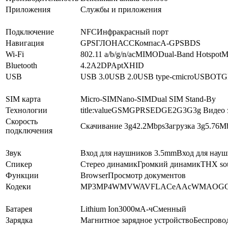
Приложения
Службы и приложения
Подключение
NFC
Инфракрасный порт
Навигация
GPS
ГЛОНАСС
Компас
A-GPS
BDS
Wi-Fi
802.11 a/b/g/n/ac
MIMO
Dual-Band
Hotspot
M
Bluetooth
4.2
A2DP
AptX
HID
USB
USB 3.0
USB 2.0
USB type-c
microUSB
OTG
SIM карта
Micro-SIM
Nano-SIM
Dual SIM Stand-By
Технологии
title:value
GSM
GPRS
EDGE
2G
3G
3g Видео 
Скорость
Скачивание 3g
42.2
Mbps
Загрузка 3g
5.76
M
подключения
Звук
Вход для наушников 3.5mm
Вход для нау
Спикер
Стерео динамик
Громкий динамик
THX so
Функции
Browser
Просмотр документов
Кодеки
MP3
MP4
WMV
WAV
FLAC
eAAc
WMA
OG
Батарея
Lithium Ion
3000
мА-ч
Сменный
Зарядка
Магнитное зарядное устройство
Беспровод