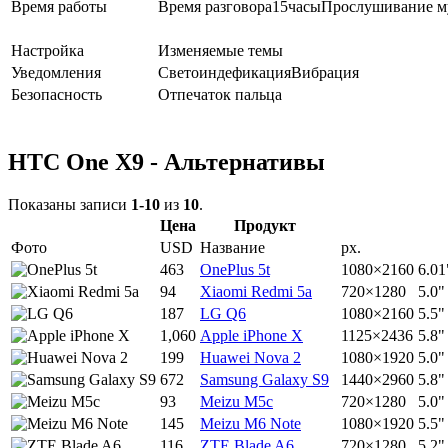
Время работы
Время разговора
15
часы
Прослушивание м
Настройка
Изменяемые темы
Уведомления
Светоиндефикация
Вибрация
Безопасность
Отпечаток пальца
HTC One X9 - Альтернативы
Показаны записи
1-10
из
10
.
Цена
Продукт
Фото
USD
Название
px.
463
OnePlus 5t
1080×2160
6.01
94
Xiaomi Redmi 5a
720×1280
5.0"
187
LG Q6
1080×2160
5.5"
1,060
Apple iPhone X
1125×2436
5.8"
199
Huawei Nova 2
1080×1920
5.0"
672
Samsung Galaxy S9
1440×2960
5.8"
93
Meizu M5c
720×1280
5.0"
145
Meizu M6 Note
1080×1920
5.5"
116
ZTE Blade A6
720×1280
5.2"