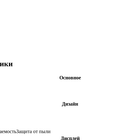
тики
Основное
Дизайн
аемость
Защита от пыли
Дисплей