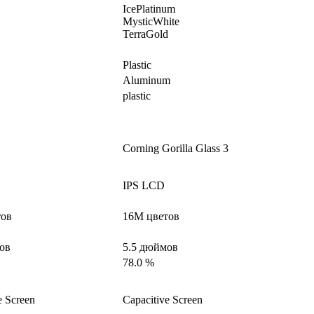
IcePlatinum
MysticWhite
TerraGold
Plastic
Aluminum
plastic
Corning Gorilla Glass 3
IPS LCD
тов
16M цветов
ов
5.5 дюймов
78.0 %
e Screen
Capacitive Screen