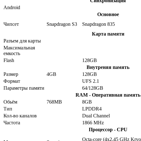
Синхронизация
Android
Основное
Чипсет
Snapdragon S3
Snapdragon 835
Карта памяти
Разъем для карты
Максимальная
емкость
Flash
128GB
Внутреняя память
Размер
4GB
128GB
Формат
UFS 2.1
Параметры памяти
64/128GB
RAM - Оперативная память
Обьём
768MB
8GB
Тип
LPDDR4
Кол-во каналов
Dual Channel
Частота
1866 MHz
Процессор - CPU
Octa-core (4x2.45 GHz Kryo