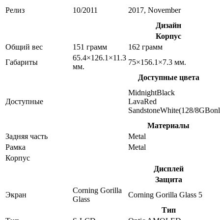
Релиз
10/2011
2017, November
Дизайн
Корпус
Общий вес
151 грамм
162 грамм
65.4×126.1×11.3
Габариты
75×156.1×7.3 мм.
мм.
Доступные цвета
MidnightBlack
Доступные
LavaRed
SandstoneWhite(128/8GBonl
Материалы
Задняя часть
Metal
Рамка
Metal
Корпус
Дисплей
Защита
Corning Gorilla
Экран
Corning Gorilla Glass 5
Glass
Тип