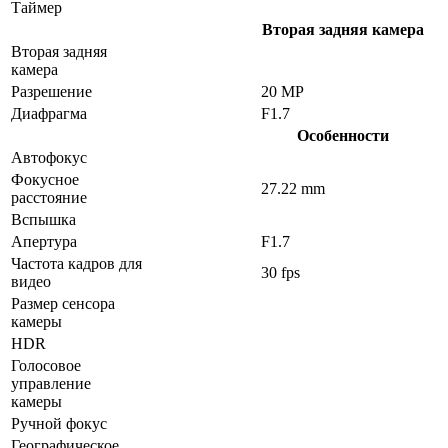
Таймер
Вторая задняя камера
Вторая задняя
камера
Разрешение
20 MP
Диафрагма
F1.7
Особенности
Автофокус
Фокусное
27.22 mm
расстояние
Вспышка
Апертура
F1.7
Частота кадров для
30 fps
видео
Размер сенсора
камеры
HDR
Голосовое
управление
камеры
Ручной фокус
Географическое