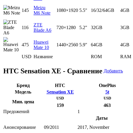
Meizu
145
1080×1920
5.5"
16/32/64GB
4GB
M6 Note
ZTE
116
720×1280
5.2"
32GB
3GB
Blade A6
Huawei
475
1440×2560
5.9"
64GB
4GB
Mate 10
USD
Название
ROM
RAM
HTC Sensation XE - Сравнение
Добавить
Бренд
HTC
OnePlus
Модель
Sensation XE
5t
USD
USD
Мин. цена
159
463
Предожений
1
Даты
Анонсирование
09/2011
2017, November