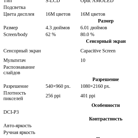
Тип
S-LCD
Optic AMOLED
Подсветка
Цвета дисплея
16M цветов
16M цветов
Размер
Размер
4.3 дюймов
6.01 дюймов
Screen/body
62 %
80.0 %
Сенсорный экран
Сенсорный экран
Capacitive Screen
Мультитач
10
Распознавание
слайдов
Разрешение
Разрешение
540×960 px.
1080×2160 px.
Плотность
256 ppi
401 ppi
пикселей
Особенности
DCI-P3
Контрастность
Авто-яркость
Ручная яркость