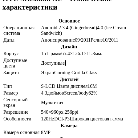
характеристики
Основное
Операционная
Android 2.3.4 (Gingerbread)
4.0 (Ice Cream
система
Sandwich)
Даты
Анонсирование
09/2011
Релиз
10/2011
Дизайн
Корпус
151
грамм
65.4×126.1×11.3
мм.
Доступные
Доступные
цвета
Защита
Экран
Corning Gorilla Glass
Дисплей
Тип
S-LCD
Цвета дисплея
16M
Размер
4.3
дюймов
Screen/body
62
%
Сенсорный
Мультитач
экран
Разрешение
540×960
px.
256
ppi
Особенности
120Hz
DCI-P3
Широкая цветовая гамма
Камера
Камера основная
8
MP