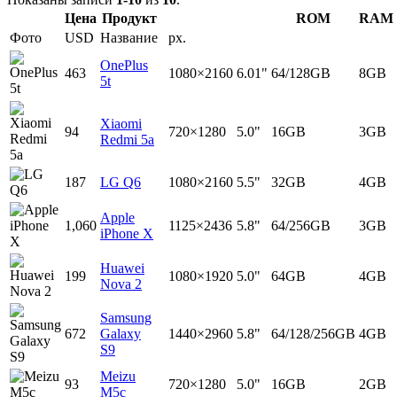
Цена
Продукт
ROM
RAM
Фото
USD
Название
px.
OnePlus
463
1080×2160
6.01"
64/128GB
8GB
5t
Xiaomi
94
720×1280
5.0"
16GB
3GB
Redmi 5a
187
LG Q6
1080×2160
5.5"
32GB
4GB
Apple
1,060
1125×2436
5.8"
64/256GB
3GB
iPhone X
Huawei
199
1080×1920
5.0"
64GB
4GB
Nova 2
Samsung
672
Galaxy
1440×2960
5.8"
64/128/256GB
4GB
S9
Meizu
93
720×1280
5.0"
16GB
2GB
M5c