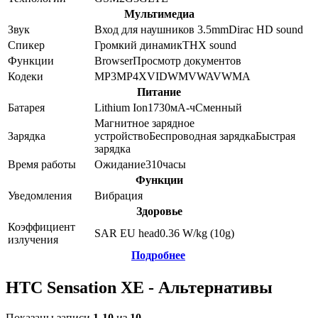
Мультимедиа
Звук
Вход для наушников 3.5mm
Dirac HD sound
Спикер
Громкий динамик
THX sound
Функции
Browser
Просмотр документов
Кодеки
MP3
MP4
XVID
WMV
WAV
WMA
Питание
Батарея
Lithium Ion
1730
мА-ч
Сменный
Магнитное зарядное
Зарядка
устройство
Беспроводная зарядка
Быстрая
зарядка
Время работы
Ожидание
310
часы
Функции
Уведомления
Вибрация
Здоровье
Коэффициент
SAR EU head
0.36
W/kg (10g)
излучения
Подробнее
HTC Sensation XE - Альтернативы
Показаны записи
1-10
из
10
.