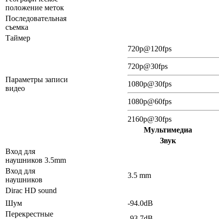
положение меток
Последовательная
съемка
Таймер
720p@120fps
720p@30fps
Параметры записи
1080p@30fps
видео
1080p@60fps
2160p@30fps
Мультимедиа
Звук
Вход для
наушников 3.5mm
Вход для
3.5 mm
наушников
Dirac HD sound
Шум
-94.0dB
Перекрестные
-93.7dB