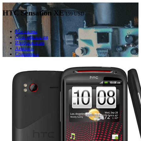
HTC Sensation XE
159
USD
Магазины
Спецификация
Изображения
Аналоги
Сравнение