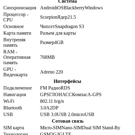
Система
Синхронизация
Android
iOS
Blackberry
Windows
Процессор -
Scorpion
Ядер
2
1.5
CPU
Основное
Чипсет
Snapdragon S3
Карта памяти
Разъем для карты
Внутреняя
Размер
4GB
память
RAM -
Оперативная
768MB
память
GPU -
Adreno 220
Видеокарта
Интерфейсы
Подключение
FM Радио
RDS
Навигация
GPS
ГЛОНАСС
Компас
A-GPS
Wi-Fi
802.11 b/g/n
Bluetooth
3.0
A2DP
USB
USB 3.0
USB 2.0
microUSB
Сотовая связь
SIM карта
Micro-SIM
Nano-SIM
Dual SIM Stand-By
Технологии
GSM
2G
3G
LTE