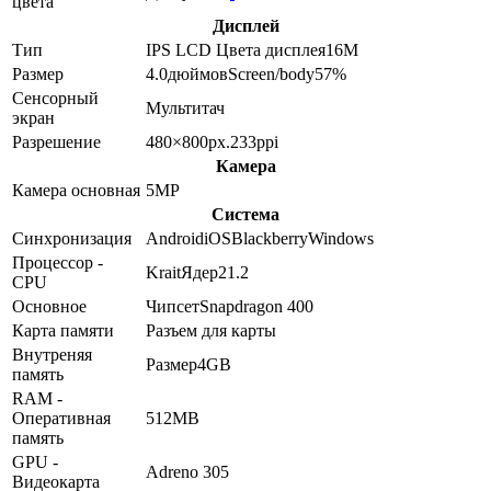
цвета
Дисплей
Тип
IPS LCD
Цвета дисплея
16M
Размер
4.0
дюймов
Screen/body
57
%
Сенсорный
Мультитач
экран
Разрешение
480×800
px.
233
ppi
Камера
Камера основная
5
MP
Система
Синхронизация
Android
iOS
Blackberry
Windows
Процессор -
Krait
Ядер
2
1.2
CPU
Основное
Чипсет
Snapdragon 400
Карта памяти
Разъем для карты
Внутреняя
Размер
4GB
память
RAM -
Оперативная
512MB
память
GPU -
Adreno 305
Видеокарта