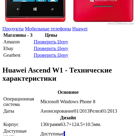
Продукты
Мобильные телефоны
Huawei
Магазины - 3
Цены
Amazon
Проверить Цену
Ebay
Проверить Цену
Gearbest
Проверить Цену
Huawei Ascend W1 - Технические
характеристики
Основное
Операционная
Microsoft Windows Phone 8
система
Даты
Анонсирование
01/2013
Релиз
01/2013
Дизайн
Корпус
130
грамм
63.7×124.5×10.5
мм.
Доступные
Доступные