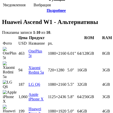
Уведомления
Вибрация
Подробнее
Huawei Ascend W1 - Альтернативы
Показаны записи
1-10
из
10
.
Цена
Продукт
ROM
RAM
Фото
USD
Название
px.
OnePlus
463
1080×2160
6.01"
64/128GB
8GB
5t
Xiaomi
94
720×1280
5.0"
16GB
3GB
Redmi 5a
187
LG Q6
1080×2160
5.5"
32GB
4GB
Apple
1,060
1125×2436
5.8"
64/256GB
3GB
iPhone X
Huawei
199
1080×1920
5.0"
64GB
4GB