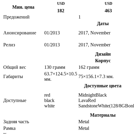
USD
USD
Мин. цена
182
463
Предожений
1
Даты
Анонсирование
01/2013
2017, November
Релиз
01/2013
2017, November
Дизайн
Корпус
Общий вес
130 грамм
162 грамм
63.7×124.5×10.5
Габариты
75×156.1×7.3 мм.
мм.
Доступные цвета
red
MidnightBlack
Доступные
black
LavaRed
white
SandstoneWhite(128/8GBonl
Материалы
Задняя часть
Metal
Рамка
Metal