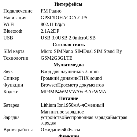
Интерфейсы
Подключение
FM Радио
Навигация
GPS
ГЛОНАСС
A-GPS
Wi-Fi
802.11 b/g/n
Bluetooth
2.1
A2DP
USB
USB 3.0
USB 2.0
microUSB
Сотовая связь
SIM карта
Micro-SIM
Nano-SIM
Dual SIM Stand-By
Технологии
GSM
2G
3G
LTE
Мультимедиа
Звук
Вход для наушников 3.5mm
Спикер
Громкий динамик
THX sound
Функции
Browser
Просмотр документов
Кодеки
MP3
MP4
WMV
WAV
eAAc
WMA
Питание
Батарея
Lithium Ion
1950
мА-ч
Сменный
Магнитное зарядное
Зарядка
устройство
Беспроводная зарядка
Быстрая
зарядка
Время работы
Ожидание
460
часы
Функции