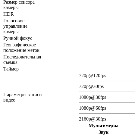
Размер сенсора
камеры
HDR
Голосовое
управление
камеры
Ручной фокус
Географическое
положение меток
Последовательная
съемка
Таймер
720p@120fps
720p@30fps
Параметры записи
1080p@30fps
видео
1080p@60fps
2160p@30fps
Мультимедиа
Звук