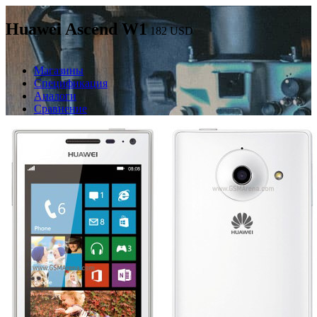
Huawei Ascend W1
182
USD
Магазины
Спецификация
Аналоги
Сравнение