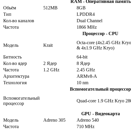
RAM - Оперативная память
Обьём
512MB
8GB
Тип
LPDDR4
Кол-во каналов
Dual Channel
Частота
1866 MHz
Процессор - CPU
Octa-core (4x2.45 GHz Kry
Модель
Krait
& 4x1.9 GHz Kryo)
Битность
64-bit
Кол-во ядер
2 Ядер
8 Ядер
Частота
1.2 GHz
2.45 GHz
Архитектура
ARMv8-A
Технология
10 nm
Вспомогательный процессор
Вспомогательный
Quad-core 1.9 GHz Kryo 28
процессор
GPU - Видеокарта
Модель
Adreno 305
Adreno 540
Частота
710 MHz