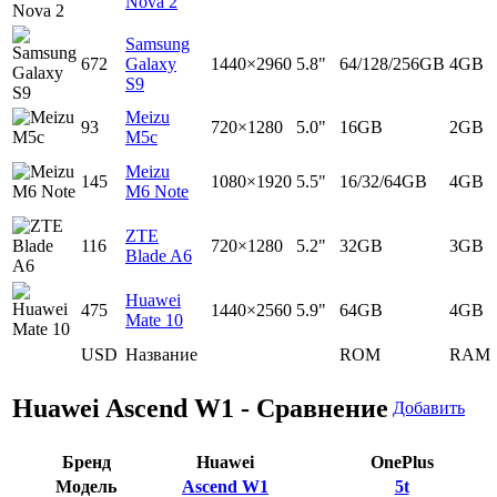
Nova 2
Samsung
672
Galaxy
1440×2960
5.8"
64/128/256GB
4GB
S9
Meizu
93
720×1280
5.0"
16GB
2GB
M5c
Meizu
145
1080×1920
5.5"
16/32/64GB
4GB
M6 Note
ZTE
116
720×1280
5.2"
32GB
3GB
Blade A6
Huawei
475
1440×2560
5.9"
64GB
4GB
Mate 10
USD
Название
ROM
RAM
Huawei Ascend W1 - Сравнение
Добавить
Бренд
Huawei
OnePlus
Модель
Ascend W1
5t