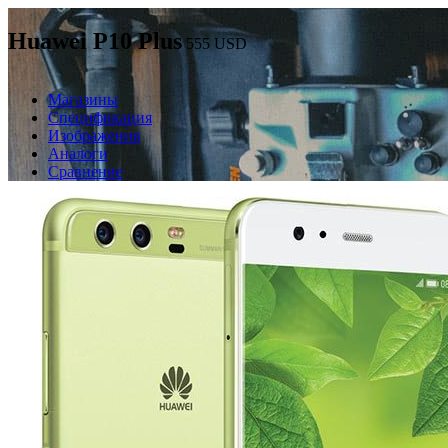
Huawei P10 Plus
555
USD
Магазины
Спецификация
Изображения
Аналоги
Сравнение