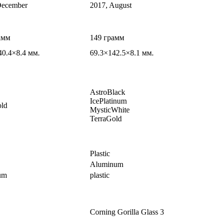
December
2017, August
амм
149 грамм
40.4×8.4 мм.
69.3×142.5×8.1 мм.
AstroBlack
IcePlatinum
ld
MysticWhite
TerraGold
Plastic
Aluminum
um
plastic
Corning Gorilla Glass 3