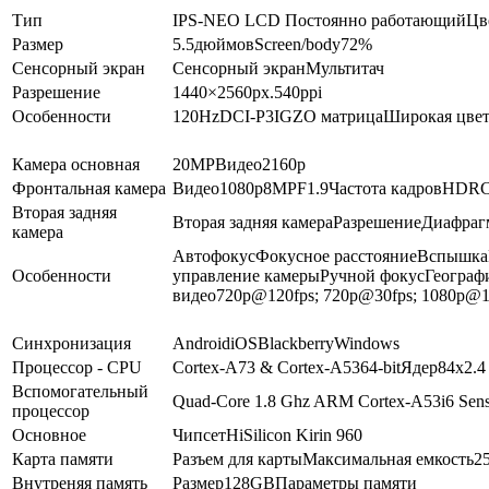
Тип
IPS-NEO LCD
Постоянно работающий
Цв
Размер
5.5
дюймов
Screen/body
72
%
Сенсорный экран
Сенсорный экран
Мультитач
Разрешение
1440×2560
px.
540
ppi
Особенности
120Hz
DCI-P3
IGZO матрица
Широкая цвет
Камера основная
20
MP
Видео
2160p
Фронтальная камера
Видео
1080p
8
MP
F1.9
Частота кадров
HDR
С
Вторая задняя
Вторая задняя камера
Разрешение
Диафраг
камера
Автофокус
Фокусное расстояние
Вспышка
Особенности
управление камеры
Ручной фокус
Географ
видео
720p@120fps; 720p@30fps; 1080p@1
Синхронизация
Android
iOS
Blackberry
Windows
Процессор - CPU
Cortex-A73 & Cortex-A53
64-bit
Ядер
8
4x2.4
Вспомогательный
Quad-Core 1.8 Ghz ARM Cortex-A53
i6 Sen
процессор
Основное
Чипсет
HiSilicon Kirin 960
Карта памяти
Разъем для карты
Максимальная емкость
2
Внутреняя память
Размер
128GB
Параметры памяти