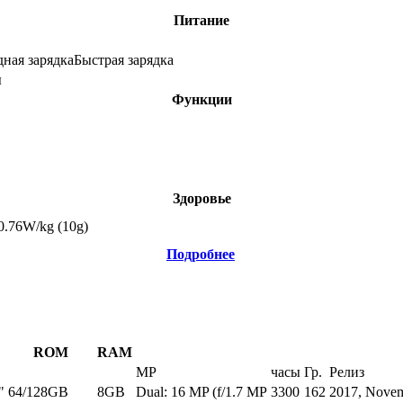
Питание
ная зарядка
Быстрая зарядка
ы
Функции
Здоровье
0.76
W/kg (10g)
Подробнее
ROM
RAM
MP
часы
Гр.
Релиз
"
64/128GB
8GB
Dual: 16 MP (f/1.7 MP
3300
162
2017, Nove