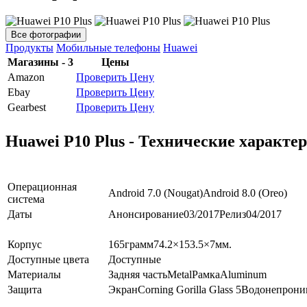
Все фотографии
Продукты
Мобильные телефоны
Huawei
Магазины - 3
Цены
Amazon
Проверить Цену
Ebay
Проверить Цену
Gearbest
Проверить Цену
Huawei P10 Plus - Технические характе
Операционная
Android 7.0 (Nougat)
Android 8.0 (Oreo)
система
Даты
Анонсирование
03/2017
Релиз
04/2017
Корпус
165
грамм
74.2×153.5×7
мм.
Доступные цвета
Доступные
Материалы
Задняя часть
Metal
Рамка
Aluminum
Защита
Экран
Corning Gorilla Glass 5
Водонепрони