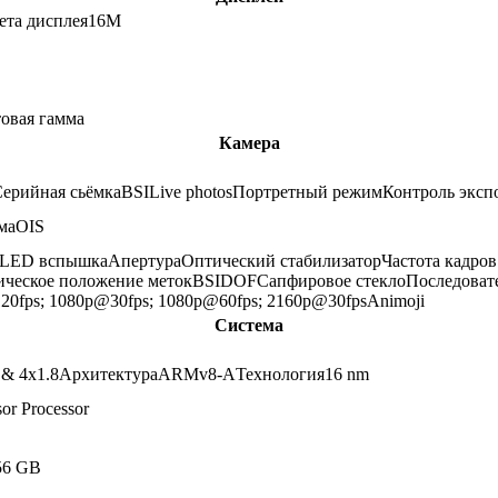
ета дисплея
16M
овая гамма
Камера
ерийная сьёмка
BSI
Live photos
Портретный режим
Контроль эксп
ма
OIS
LED вспышка
Апертура
Оптический стабилизатор
Частота кадров
ическое положение меток
BSI
DOF
Сапфировое стекло
Последоват
20fps; 1080p@30fps; 1080p@60fps; 2160p@30fps
Animoji
Система
 & 4x1.8
Архитектура
ARMv8-A
Технология
16 nm
sor Processor
56 GB