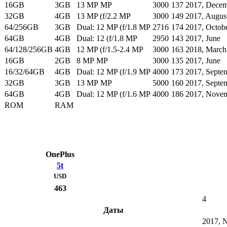
16GB
3GB
13 MP MP
3000
137
2017, Dece
32GB
4GB
13 MP (f/2.2 MP
3000
149
2017, Augus
64/256GB
3GB
Dual: 12 MP (f/1.8 MP
2716
174
2017, Octob
64GB
4GB
Dual: 12 (f/1.8 MP
2950
143
2017, June
64/128/256GB
4GB
12 MP (f/1.5-2.4 MP
3000
163
2018, March
16GB
2GB
8 MP MP
3000
135
2017, June
16/32/64GB
4GB
Dual: 12 MP (f/1.9 MP
4000
173
2017, Septe
32GB
3GB
13 MP MP
5000
160
2017, Septe
64GB
4GB
Dual: 12 MP (f/1.6 MP
4000
186
2017, Nove
ROM
RAM
OnePlus
5t
USD
463
4
Даты
2017, 