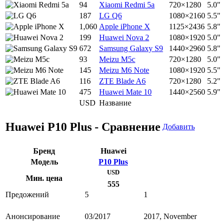
94
Xiaomi Redmi 5a
720×1280
5.0"
187
LG Q6
1080×2160
5.5"
1,060
Apple iPhone X
1125×2436
5.8"
199
Huawei Nova 2
1080×1920
5.0"
672
Samsung Galaxy S9
1440×2960
5.8"
93
Meizu M5c
720×1280
5.0"
145
Meizu M6 Note
1080×1920
5.5"
116
ZTE Blade A6
720×1280
5.2"
475
Huawei Mate 10
1440×2560
5.9"
USD
Название
Huawei P10 Plus - Сравнение
Добавить
Бренд
Huawei
Модель
P10 Plus
USD
Мин. цена
555
Предожений
5
1
Анонсирование
03/2017
2017, November