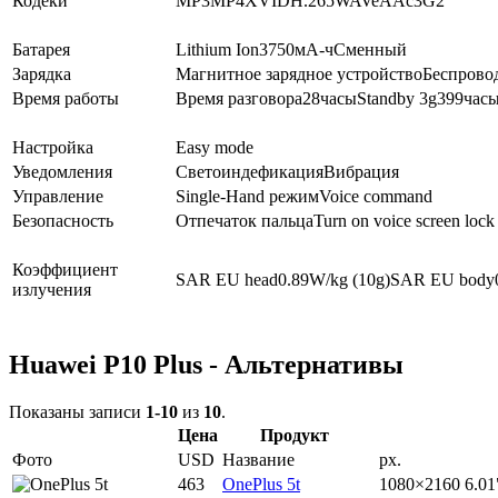
Кодеки
MP3
MP4
XVID
H.265
WAV
eAAc
3G2
Батарея
Lithium Ion
3750
мА-ч
Сменный
Зарядка
Магнитное зарядное устройство
Беспровод
Время работы
Время разговора
28
часы
Standby 3g
399
час
Настройка
Easy mode
Уведомления
Светоиндефикация
Вибрация
Управление
Single-Hand режим
Voice command
Безопасность
Отпечаток пальца
Turn on voice screen lock
Коэффициент
SAR EU head
0.89
W/kg (10g)
SAR EU body
излучения
Huawei P10 Plus - Альтернативы
Показаны записи
1-10
из
10
.
Цена
Продукт
Фото
USD
Название
px.
463
OnePlus 5t
1080×2160
6.01