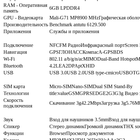
RAM - Оперативная
6GB
LPDDR4
память
GPU - Видеокарта
Mali-G71 MP8
900 MHz
Графическая оболо
Производительность
Benchmark antutu 6
129.500
Приложения
Службы и приложения
Подключение
NFC
FM Радио
Инфракрасный порт
Screen 
Навигация
GPS
ГЛОНАСС
Компас
A-GPS
BDS
Wi-Fi
802.11 a/b/g/n/ac
MIMO
Dual-Band
Hotspot
M
Bluetooth
4.2
LE
A2DP
AptX
HID
USB
USB 3.0
USB 2.0
USB type-c
microUSB
OTG
SIM карта
Micro-SIM
Nano-SIM
Dual SIM Stand-By
Технологии
title:value
GSM
GPRS
EDGE
2G
3G
3g Видео 
Скорость
Скачивание 3g
42.2
Mbps
Загрузка 3g
5.76
M
подключения
Звук
Вход для наушников 3.5mm
Вход для нау
Спикер
Стерео динамик
Громкий динамик
THX so
Функции
Browser
Просмотр документов