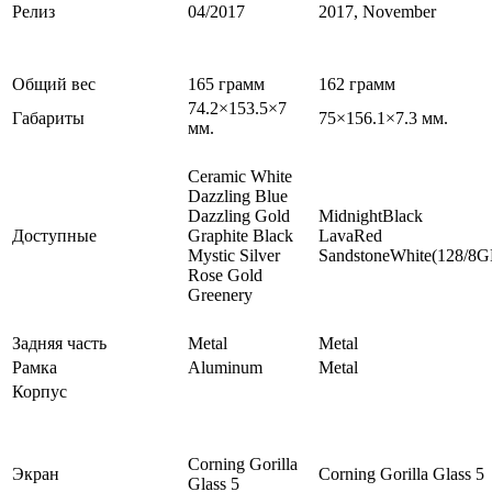
Релиз
04/2017
2017, November
Общий вес
165 грамм
162 грамм
74.2×153.5×7
Габариты
75×156.1×7.3 мм.
мм.
Ceramic White
Dazzling Blue
Dazzling Gold
MidnightBlack
Доступные
Graphite Black
LavaRed
Mystic Silver
SandstoneWhite(128/8G
Rose Gold
Greenery
Задняя часть
Metal
Metal
Рамка
Aluminum
Metal
Корпус
Corning Gorilla
Экран
Corning Gorilla Glass 5
Glass 5