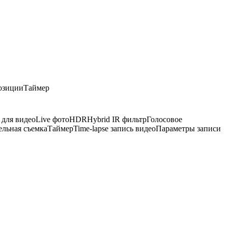
озиции
Таймер
 для видео
Live фото
HDR
Hybrid IR фильтр
Голосовое
ельная съемка
Таймер
Time-lapse запись видео
Параметры записи