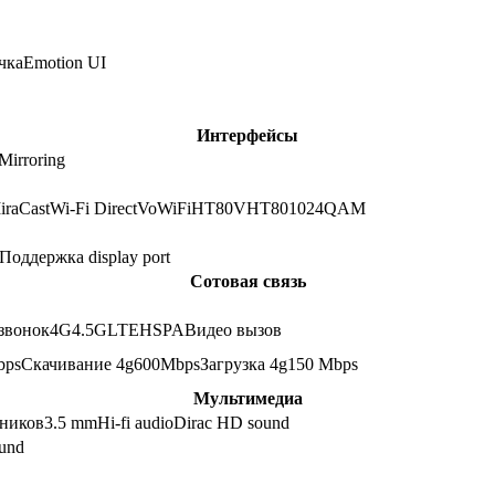
чка
Emotion UI
Интерфейсы
Mirroring
iraCast
Wi-Fi Direct
VoWiFi
HT80
VHT80
1024QAM
Поддержка display port
Сотовая связь
звонок
4G
4.5G
LTE
HSPA
Видео вызов
bps
Скачивание 4g
600
Mbps
Загрузка 4g
150
Mbps
Мультимедиа
шников
3.5 mm
Hi-fi audio
Dirac HD sound
und