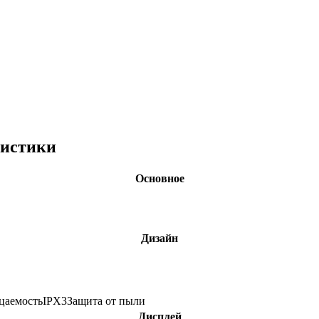
ристики
Основное
Дизайн
цаемость
IPX3
Защита от пыли
Дисплей