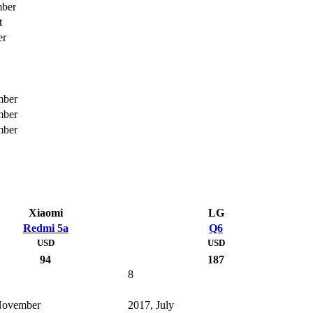
mber
t
er
mber
mber
mber
Xiaomi
LG
Redmi 5a
Q6
USD
USD
94
187
8
November
2017, July