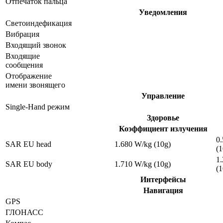
Отпечаток пальца
Уведомления
Светоиндефикация
Вибрация
Входящий звонок
Входящие
сообщения
Отображение
имени звонящего
Управление
Single-Hand режим
Здоровье
Коэффициент излучения
0
SAR EU head
1.680 W/kg (10g)
(1
1
SAR EU body
1.710 W/kg (10g)
(1
Интерфейсы
Навигация
GPS
ГЛОНАСС