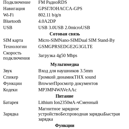
Подключение
FM Радио
RDS
Навигация
GPS
ГЛОНАСС
A-GPS
Wi-Fi
802.11 b/g/n
Bluetooth
4.0
A2DP
USB
USB 3.0
USB 2.0
microUSB
Сотовая связь
SIM карта
Micro-SIM
Nano-SIM
Dual SIM Stand-By
Технологии
GSM
GPRS
EDGE
2G
3G
LTE
Скорость
Загрузка 4g
50
Mbps
подключения
Мультимедиа
Звук
Вход для наушников 3.5mm
Спикер
Громкий динамик
THX sound
Функции
Browser
Просмотр документов
Кодеки
MP3
MP4
WAV
eAAc
Питание
Батарея
Lithium Ion
2350
мА-ч
Сменный
Магнитное зарядное
Зарядка
устройство
Беспроводная зарядка
Быстрая
зарядка
Функции