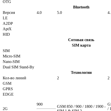
OTG
Bluetooth
Версия
4.0
5.0
4.
LE
A2DP
AptX
HID
Сотовая связь
SIM карта
SIM
Micro-SIM
Nano-SIM
Dual SIM Stand-By
Технологии
Кол-во линий
2
2
GSM
GPRS
EDGE
900
G
GSM 850 / 900 / 1800 / 1900 -
2G
/ 
SIM 1 & SIM 2