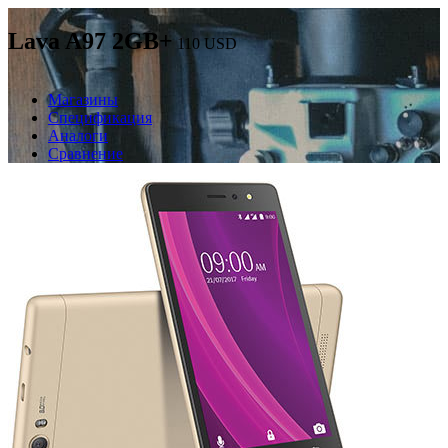
Lava A97 2GB+
110
USD
Магазины
Спецификация
Аналоги
Сравнение