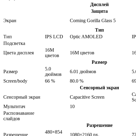
Дисплей
Защита
Экран
Corning Gorilla Glass 5
Тип
Тип
IPS LCD
Optic AMOLED
I
Подсветка
16M
Цвета дисплея
16M цветов
1
цветов
Размер
5.0
Размер
6.01 дюймов
5
дюймов
Screen/body
66 %
80.0 %
6
Сенсорный экран
Ca
Сенсорный экран
Capacitive Screen
S
Мультитач
10
Распознавание
слайдов
Разрешение
480×854
Разрешение
1080×2160 px.
7