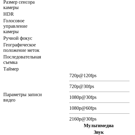
Размер сенсора
камеры
HDR
Голосовое
управление
камеры
Ручной фокус
Географическое
положение меток
Последовательная
съемка
Таймер
720p@120fps
720p@30fps
Параметры записи
1080p@30fps
видео
1080p@60fps
2160p@30fps
Мультимедиа
Звук