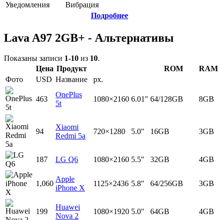
Уведомления
Вибрация
Подробнее
Lava A97 2GB+ - Альтернативы
Показаны записи
1-10
из
10
.
Цена
Продукт
ROM
RAM
Фото
USD
Название
px.
OnePlus
463
1080×2160
6.01"
64/128GB
8GB
5t
Xiaomi
94
720×1280
5.0"
16GB
3GB
Redmi 5a
187
LG Q6
1080×2160
5.5"
32GB
4GB
Apple
1,060
1125×2436
5.8"
64/256GB
3GB
iPhone X
Huawei
199
1080×1920
5.0"
64GB
4GB
Nova 2