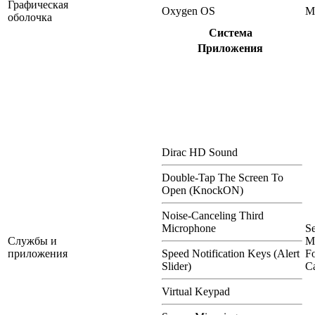
Графическая
Oxygen OS
M
оболочка
Система
Приложения
Dirac HD Sound
Double-Tap The Screen To
Open (KnockON)
Noise-Canceling Third
Microphone
S
Службы и
M
приложения
Speed Notification Keys (Alert
Fo
Slider)
Ca
Virtual Keypad