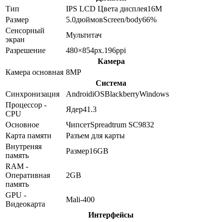
Тип
IPS LCD
Цвета дисплея
16M
Размер
5.0
дюймов
Screen/body
66
%
Сенсорный
Мультитач
экран
Разрешение
480×854
px.
196
ppi
Камера
Камера основная
8
MP
Система
Синхронизация
Android
iOS
Blackberry
Windows
Процессор -
Ядер
4
1.3
CPU
Основное
Чипсет
Spreadtrum SC9832
Карта памяти
Разъем для карты
Внутреняя
Размер
16GB
память
RAM -
Оперативная
2GB
память
GPU -
Mali-400
Видеокарта
Интерфейсы