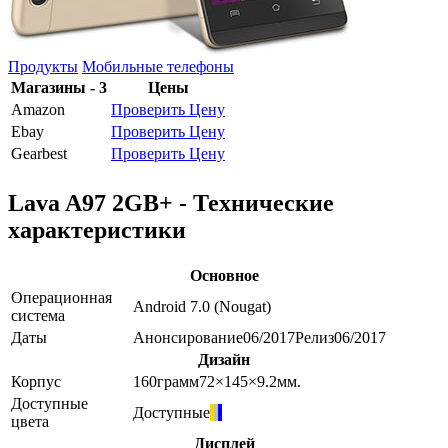
Продукты
Мобильные телефоны
Магазины - 3
Цены
Amazon
Проверить Цену
Ebay
Проверить Цену
Gearbest
Проверить Цену
Lava A97 2GB+ - Технические
характеристики
Основное
Операционная
Android 7.0 (Nougat)
система
Даты
Анонсирование
06/2017
Релиз
06/2017
Дизайн
Корпус
160
грамм
72×145×9.2
мм.
Доступные
Доступные
цвета
Дисплей