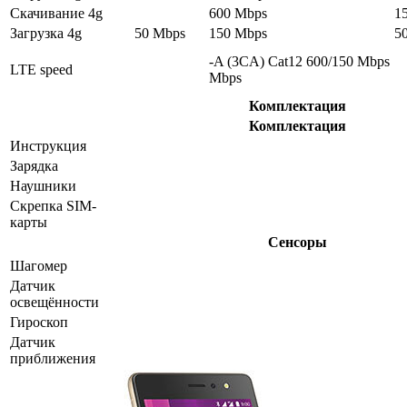
Скачивание 4g
600 Mbps
1
Загрузка 4g
50 Mbps
150 Mbps
5
-A (3CA) Cat12 600/150 Mbps
LTE speed
Mbps
Комплектация
Комплектация
Инструкция
Зарядка
Наушники
Скрепка SIM-
карты
Сенсоры
Шагомер
Датчик
освещённости
Гироскоп
Датчик
приближения