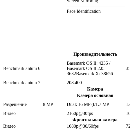
Screen Mirroring
Face Identification
Производительность
Basemark OS II: 4235 /
Benchmark antutu 6
Basemark OS II 2.0:
3
3632Basemark X: 38656
Benchmark antutu 7
208.400
Камера
Камера основная
Разрешение
8 MP
Dual: 16 MP (f/1.7 MP
1
Видео
2160p@30fps
1
Фронтальная камера
Видео
1080p@30/60fps
7