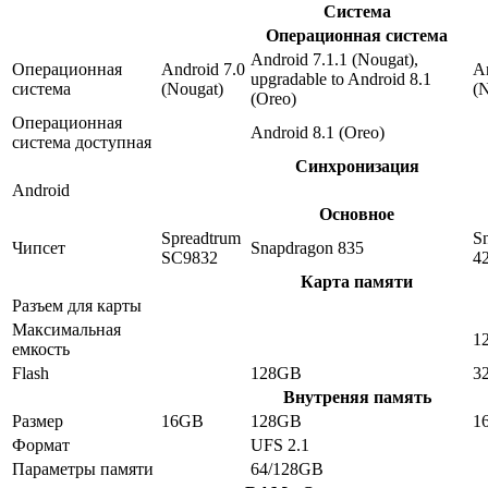
Система
Операционная система
Android 7.1.1 (Nougat),
Операционная
Android 7.0
An
upgradable to Android 8.1
система
(Nougat)
(
(Oreo)
Операционная
Android 8.1 (Oreo)
система доступная
Синхронизация
Android
Основное
Spreadtrum
S
Чипсет
Snapdragon 835
SC9832
4
Карта памяти
Разъем для карты
Максимальная
1
емкость
Flash
128GB
3
Внутреняя память
Размер
16GB
128GB
1
Формат
UFS 2.1
Параметры памяти
64/128GB