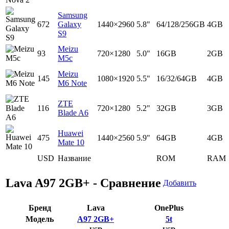
Samsung
672
Galaxy
1440×2960
5.8"
64/128/256GB
4GB
S9
Meizu
93
720×1280
5.0"
16GB
2GB
M5c
Meizu
145
1080×1920
5.5"
16/32/64GB
4GB
M6 Note
ZTE
116
720×1280
5.2"
32GB
3GB
Blade A6
Huawei
475
1440×2560
5.9"
64GB
4GB
Mate 10
USD
Название
ROM
RAM
Lava A97 2GB+ - Сравнение
Добавить
Бренд
Lava
OnePlus
Модель
A97 2GB+
5t