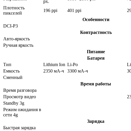
px.
Плотность
196 ppi
401 ppi
29
пикселей
Особенности
DCI-P3
Контрастность
Авто-яркость
Ручная яркость
Питание
Батарея
Тип
Lithium Ion
Li-Po
Li
Емкость
2350 мА-ч
3300 мА-ч
3
Сменный
Время работы
Время разговора
Просмотр видео
2
Standby 3g
Режим ожидания в
сети 4g
Зарядка
Быстрая зарядка