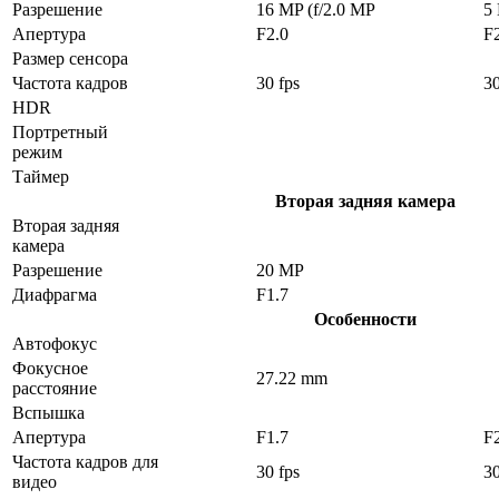
Разрешение
16 MP (f/2.0 MP
5
Апертура
F2.0
F
Размер сенсора
Частота кадров
30 fps
30
HDR
Портретный
режим
Таймер
Вторая задняя камера
Вторая задняя
камера
Разрешение
20 MP
Диафрагма
F1.7
Особенности
Автофокус
Фокусное
27.22 mm
расстояние
Вспышка
Апертура
F1.7
F
Частота кадров для
30 fps
30
видео