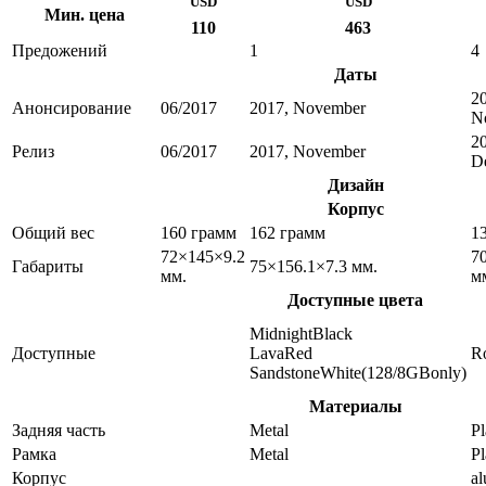
USD
USD
Мин. цена
110
463
Предожений
1
4
Даты
2
Анонсирование
06/2017
2017, November
N
2
Релиз
06/2017
2017, November
D
Дизайн
Корпус
Общий вес
160 грамм
162 грамм
1
72×145×9.2
7
Габариты
75×156.1×7.3 мм.
мм.
м
Доступные цвета
MidnightBlack
Доступные
LavaRed
R
SandstoneWhite(128/8GBonly)
Материалы
Задняя часть
Metal
Pl
Рамка
Metal
Pl
Корпус
a