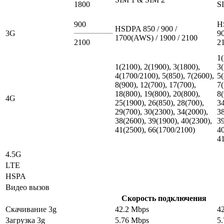
1800
S
900
H
HSDPA 850 / 900 /
3G
90
1700(AWS) / 1900 / 2100
2100
2
1(
1(2100), 2(1900), 3(1800),
3(
4(1700/2100), 5(850), 7(2600),
5(
8(900), 12(700), 17(700),
7(
18(800), 19(800), 20(800),
8(
4G
25(1900), 26(850), 28(700),
34
29(700), 30(2300), 34(2000),
38
38(2600), 39(1900), 40(2300),
39
41(2500), 66(1700/2100)
40
4
4.5G
LTE
HSPA
Видео вызов
Скорость подключения
Скачивание 3g
42.2 Mbps
4
Загрузка 3g
5.76 Mbps
5