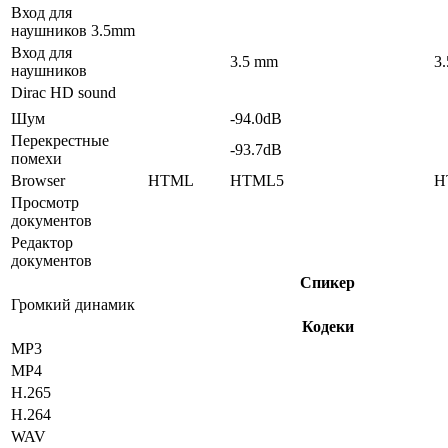
Вход для
наушников 3.5mm
Вход для
3.5 mm
3
наушников
Dirac HD sound
Шум
-94.0dB
Перекрестные
-93.7dB
помехи
Browser
HTML
HTML5
H
Просмотр
документов
Редактор
документов
Спикер
Громкий динамик
Кодеки
MP3
MP4
H.265
H.264
WAV