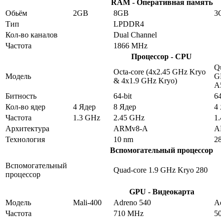
RAM - Оперативная память
Обьём
2GB
8GB
3
Тип
LPDDR4
Кол-во каналов
Dual Channel
Частота
1866 MHz
Процессор - CPU
Qu
Octa-core (4x2.45 GHz Kryo
Модель
G
& 4x1.9 GHz Kryo)
A
Битность
64-bit
64
Кол-во ядер
4 Ядер
8 Ядер
4
Частота
1.3 GHz
2.45 GHz
1
Архитектура
ARMv8-A
A
Технология
10 nm
2
Вспомогательный процессор
Вспомогательный
Quad-core 1.9 GHz Kryo 280
процессор
GPU - Видеокарта
Модель
Mali-400
Adreno 540
A
Частота
710 MHz
5