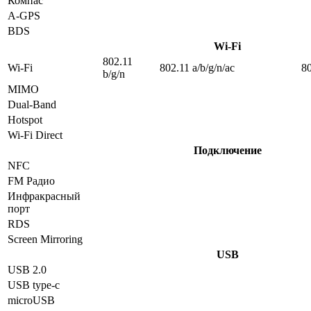
Компас
A-GPS
BDS
Wi-Fi
802.11
Wi-Fi
802.11 a/b/g/n/ac
80
b/g/n
MIMO
Dual-Band
Hotspot
Wi-Fi Direct
Подключение
NFC
FM Радио
Инфракрасный
порт
RDS
Screen Mirroring
USB
USB 2.0
USB type-c
microUSB