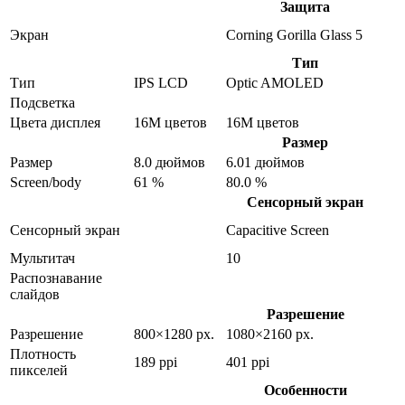
Защита
Экран
Corning Gorilla Glass 5
Тип
Тип
IPS LCD
Optic AMOLED
Подсветка
Цвета дисплея
16M цветов
16M цветов
Размер
Размер
8.0 дюймов
6.01 дюймов
Screen/body
61 %
80.0 %
Сенсорный экран
Сенсорный экран
Capacitive Screen
Мультитач
10
Распознавание
слайдов
Разрешение
Разрешение
800×1280 px.
1080×2160 px.
Плотность
189 ppi
401 ppi
пикселей
Особенности