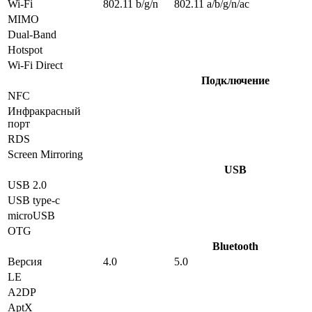
Wi-Fi
802.11 b/g/n
802.11 a/b/g/n/ac
MIMO
Dual-Band
Hotspot
Wi-Fi Direct
Подключение
NFC
Инфракрасный
порт
RDS
Screen Mirroring
USB
USB 2.0
USB type-c
microUSB
OTG
Bluetooth
Версия
4.0
5.0
LE
A2DP
AptX