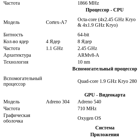
Частота
1866 MHz
Процессор - CPU
Octa-core (4x2.45 GHz Kryo
Модель
Cortex-A7
& 4x1.9 GHz Kryo)
Битность
64-bit
Кол-во ядер
4 Ядер
8 Ядер
Частота
1.1 GHz
2.45 GHz
Архитектура
ARMv8-A
Технология
10 nm
Вспомогательный процессор
Вспомогательный
Quad-core 1.9 GHz Kryo 280
процессор
GPU - Видеокарта
Модель
Adreno 304
Adreno 540
Частота
710 MHz
Графическая
Oxygen OS
оболочка
Система
Приложения