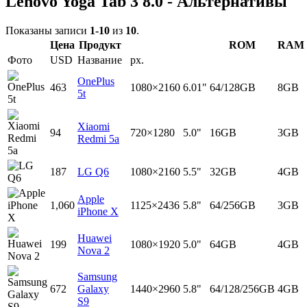
Lenovo Yoga Tab 3 8.0 - Альтернативы
Показаны записи
1-10
из
10
.
Цена
Продукт
ROM
RAM
Фото
USD
Название
px.
OnePlus
463
1080×2160
6.01"
64/128GB
8GB
5t
Xiaomi
94
720×1280
5.0"
16GB
3GB
Redmi 5a
187
LG Q6
1080×2160
5.5"
32GB
4GB
Apple
1,060
1125×2436
5.8"
64/256GB
3GB
iPhone X
Huawei
199
1080×1920
5.0"
64GB
4GB
Nova 2
Samsung
672
Galaxy
1440×2960
5.8"
64/128/256GB
4GB
S9