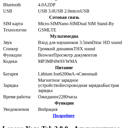
Bluetooth
4.0
A2DP
USB
USB 3.0
USB 2.0
microUSB
Сотовая связь
SIM карта
Micro-SIM
Nano-SIM
Dual SIM Stand-By
Технологии
GSM
LTE
Мультимедиа
Звук
Вход для наушников 3.5mm
Dirac HD sound
Спикер
Громкий динамик
THX sound
Функции
Browser
Просмотр документов
Кодеки
MP3
MP4
WAV
WMA
Питание
Батарея
Lithium Ion
6200
мА-ч
Сменный
Магнитное зарядное
Зарядка
устройство
Беспроводная зарядка
Быстрая
зарядка
Время работы
Ожидание
2280
часы
Функции
Уведомления
Вибрация
Подробнее