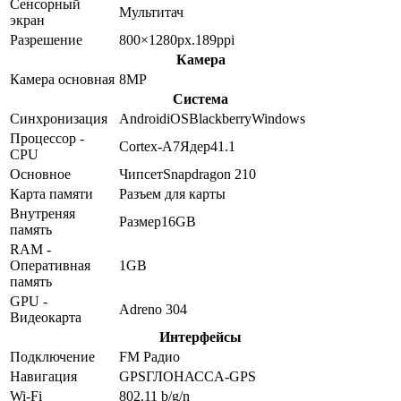
Сенсорный
Мультитач
экран
Разрешение
800×1280
px.
189
ppi
Камера
Камера основная
8
MP
Система
Синхронизация
Android
iOS
Blackberry
Windows
Процессор -
Cortex-A7
Ядер
4
1.1
CPU
Основное
Чипсет
Snapdragon 210
Карта памяти
Разъем для карты
Внутреняя
Размер
16GB
память
RAM -
Оперативная
1GB
память
GPU -
Adreno 304
Видеокарта
Интерфейсы
Подключение
FM Радио
Навигация
GPS
ГЛОНАСС
A-GPS
Wi-Fi
802.11 b/g/n