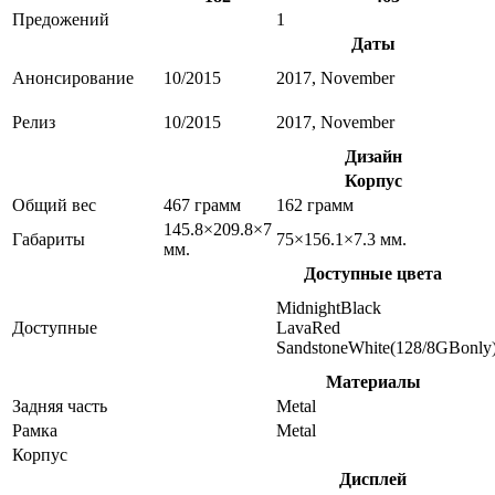
Предожений
1
Даты
Анонсирование
10/2015
2017, November
Релиз
10/2015
2017, November
Дизайн
Корпус
Общий вес
467 грамм
162 грамм
145.8×209.8×7
Габариты
75×156.1×7.3 мм.
мм.
Доступные цвета
MidnightBlack
Доступные
LavaRed
SandstoneWhite(128/8GBonly
Материалы
Задняя часть
Metal
Рамка
Metal
Корпус
Дисплей