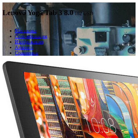
Lenovo Yoga Tab 3 8.0
182
USD
Магазины
Спецификация
Изображения
Аналоги
Сравнение