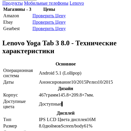
Продукты
Мобильные телефоны
Lenovo
Магазины - 3
Цены
Amazon
Проверить Цену
Ebay
Проверить Цену
Gearbest
Проверить Цену
Lenovo Yoga Tab 3 8.0 - Технические
характеристики
Основное
Операционная
Android 5.1 (Lollipop)
система
Даты
Анонсирование
10/2015
Релиз
10/2015
Дизайн
Корпус
467
грамм
145.8×209.8×7
мм.
Доступные
Доступные
цвета
Дисплей
Тип
IPS LCD
Цвета дисплея
16M
Размер
8.0
дюймов
Screen/body
61
%