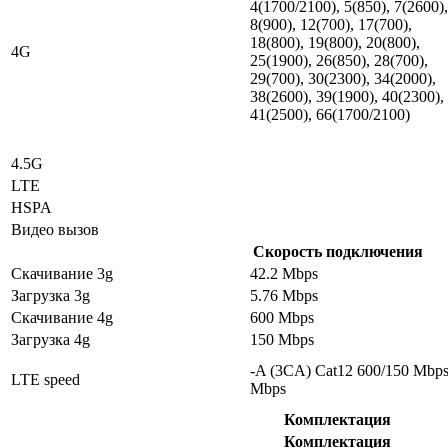
4(1700/2100), 5(850), 7(2600),
8(900), 12(700), 17(700),
18(800), 19(800), 20(800),
4G
25(1900), 26(850), 28(700),
29(700), 30(2300), 34(2000),
38(2600), 39(1900), 40(2300),
41(2500), 66(1700/2100)
4.5G
LTE
HSPA
Видео вызов
Скорость подключения
Скачивание 3g
42.2 Mbps
Загрузка 3g
5.76 Mbps
Скачивание 4g
600 Mbps
Загрузка 4g
150 Mbps
-A (3CA) Cat12 600/150 Mbp
LTE speed
Mbps
Комплектация
Комплектация