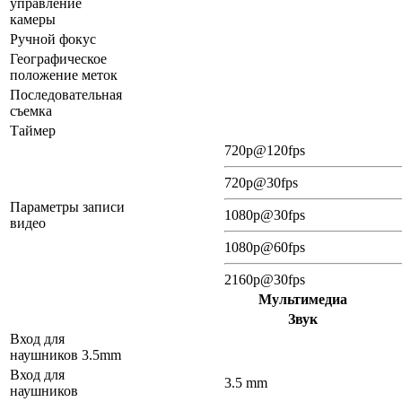
управление
камеры
Ручной фокус
Географическое
положение меток
Последовательная
съемка
Таймер
720p@120fps
720p@30fps
Параметры записи
1080p@30fps
видео
1080p@60fps
2160p@30fps
Мультимедиа
Звук
Вход для
наушников 3.5mm
Вход для
3.5 mm
наушников