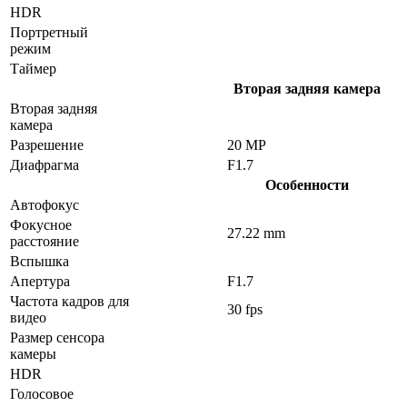
HDR
Портретный
режим
Таймер
Вторая задняя камера
Вторая задняя
камера
Разрешение
20 MP
Диафрагма
F1.7
Особенности
Автофокус
Фокусное
27.22 mm
расстояние
Вспышка
Апертура
F1.7
Частота кадров для
30 fps
видео
Размер сенсора
камеры
HDR
Голосовое