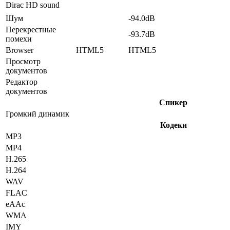
Dirac HD sound
Шум
-94.0dB
Перекрестные
-93.7dB
помехи
Browser
HTML5
HTML5
Просмотр
документов
Редактор
документов
Спикер
Громкий динамик
Кодеки
MP3
MP4
H.265
H.264
WAV
FLAC
eAAc
WMA
IMY