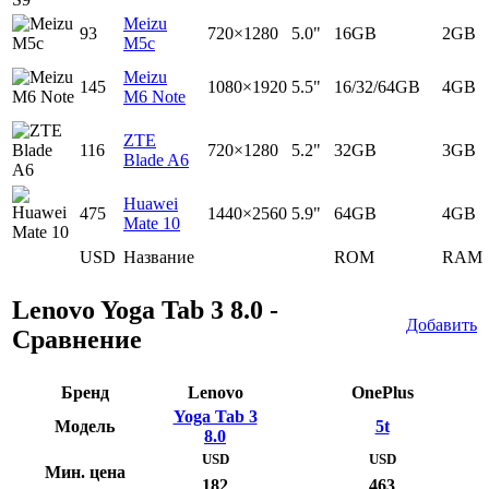
Meizu
93
720×1280
5.0"
16GB
2GB
M5c
Meizu
145
1080×1920
5.5"
16/32/64GB
4GB
M6 Note
ZTE
116
720×1280
5.2"
32GB
3GB
Blade A6
Huawei
475
1440×2560
5.9"
64GB
4GB
Mate 10
USD
Название
ROM
RAM
Lenovo Yoga Tab 3 8.0 -
Добавить
Сравнение
Бренд
Lenovo
OnePlus
Yoga Tab 3
Модель
5t
8.0
USD
USD
Мин. цена
182
463