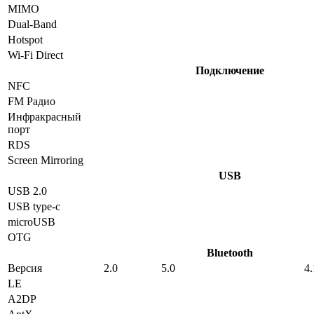
MIMO
Dual-Band
Hotspot
Wi-Fi Direct
Подключение
NFC
FM Радио
Инфракрасный
порт
RDS
Screen Mirroring
USB
USB 2.0
USB type-c
microUSB
OTG
Bluetooth
Версия
2.0
5.0
4.
LE
A2DP