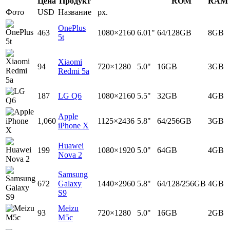
Цена
Продукт
ROM
RAM
Фото
USD
Название
px.
OnePlus
463
1080×2160
6.01"
64/128GB
8GB
5t
Xiaomi
94
720×1280
5.0"
16GB
3GB
Redmi 5a
187
LG Q6
1080×2160
5.5"
32GB
4GB
Apple
1,060
1125×2436
5.8"
64/256GB
3GB
iPhone X
Huawei
199
1080×1920
5.0"
64GB
4GB
Nova 2
Samsung
672
Galaxy
1440×2960
5.8"
64/128/256GB
4GB
S9
Meizu
93
720×1280
5.0"
16GB
2GB
M5c