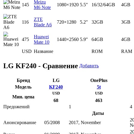
Meizu
145
1080×1920
5.5"
16/32/64GB
4GB
M6 Note
ZTE
116
720×1280
5.2"
32GB
3GB
Blade A6
Huawei
475
1440×2560
5.9"
64GB
4GB
Mate 10
USD
Название
ROM
RAM
LG KF240 - Сравнение
Добавить
Бренд
LG
OnePlus
Модель
KF240
5t
USD
USD
Мин. цена
68
463
Предожений
1
4
Даты
2
Анонсирование
05/2008
2017, November
N
2