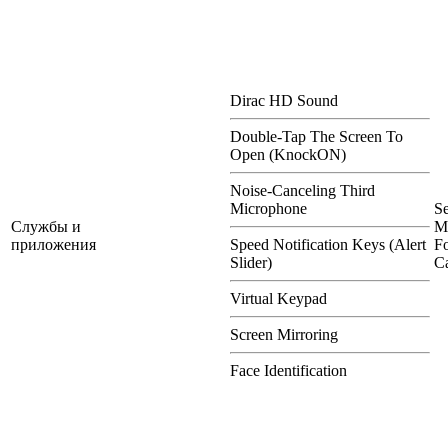
Dirac HD Sound
Double-Tap The Screen To
Open (KnockON)
Noise-Canceling Third
Microphone
S
Службы и
M
приложения
Speed Notification Keys (Alert
Fo
Slider)
Ca
Virtual Keypad
Screen Mirroring
Face Identification