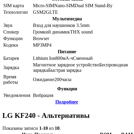
SIM карта
Micro-SIM
Nano-SIM
Dual SIM Stand-By
Технологии
GSM
2G
LTE
Мультимедиа
Звук
Вход для наушников 3.5mm
Спикер
Громкий динамик
THX sound
Функции
Browser
Кодеки
MP3
MP4
Питание
Батарея
Lithium Ion
800
мА-ч
Сменный
Магнитное зарядное устройство
Беспроводная
Зарядка
зарядка
Быстрая зарядка
Время
Ожидание
200
часы
работы
Функции
Уведомления
Вибрация
Подробнее
LG KF240 - Альтернативы
Показаны записи
1-10
из
10
.