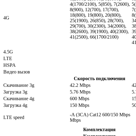
4(1700/2100), 5(850), 7(2600),
5(
8(900), 12(700), 17(700),
7(
18(800), 19(800), 20(800),
8(
4G
25(1900), 26(850), 28(700),
34
29(700), 30(2300), 34(2000),
38
38(2600), 39(1900), 40(2300),
39
41(2500), 66(1700/2100)
40
4
4.5G
LTE
HSPA
Видео вызов
Скорость подключения
Скачивание 3g
42.2 Mbps
4
Загрузка 3g
5.76 Mbps
5
Скачивание 4g
600 Mbps
1
Загрузка 4g
150 Mbps
5
-A (3CA) Cat12 600/150 Mbps
LTE speed
Mbps
Комплектация