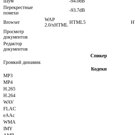
Шум
-94.0dB
Перекрестные
-93.7dB
помехи
WAP
Browser
HTML5
H
2.0/xHTML
Просмотр
документов
Редактор
документов
Спикер
Громкий динамик
Кодеки
MP3
MP4
H.265
H.264
WAV
FLAC
eAAc
WMA
IMY