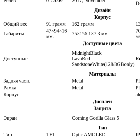
Релиз
01/2009
2017, November
D
Дизайн
Корпус
Общий вес
91 грамм
162 грамм
1
47×94×16
7
Габариты
75×156.1×7.3 мм.
мм.
м
Доступные цвета
MidnightBlack
Доступные
LavaRed
R
SandstoneWhite(128/8GBonly)
Материалы
Задняя часть
Metal
Pl
Рамка
Metal
Pl
Корпус
a
Дисплей
Защита
Экран
Corning Gorilla Glass 5
Тип
Тип
TFT
Optic AMOLED
I