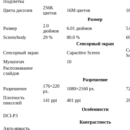
Подсветка
256K
Цвета дисплея
16M цветов
1
цветов
Размер
2.0
Размер
6.01 дюймов
5
дюймов
Screen/body
29 %
80.0 %
6
Сенсорный экран
Ca
Сенсорный экран
Capacitive Screen
S
Мультитач
10
Распознавание
слайдов
Разрешение
176×220
Разрешение
1080×2160 px.
7
px.
Плотность
141 ppi
401 ppi
29
пикселей
Особенности
DCI-P3
Контрастность
Авто-яркость