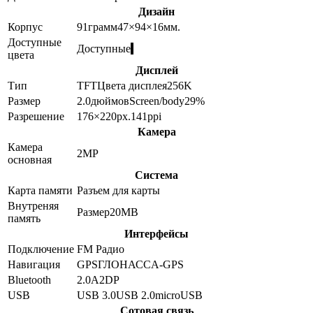
Дизайн
Корпус
91
грамм
47×94×16
мм.
Доступные
Доступные
цвета
Дисплей
Тип
TFT
Цвета дисплея
256K
Размер
2.0
дюймов
Screen/body
29
%
Разрешение
176×220
px.
141
ppi
Камера
Камера
2
MP
основная
Система
Карта памяти
Разъем для карты
Внутреняя
Размер
20MB
память
Интерфейсы
Подключение
FM Радио
Навигация
GPS
ГЛОНАСС
A-GPS
Bluetooth
2.0
A2DP
USB
USB 3.0
USB 2.0
microUSB
Сотовая связь