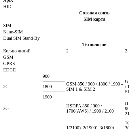
AptX
HID
Сотовая связь
SIM карта
SIM
Nano-SIM
Dual SIM Stand-By
Технологии
Кол-во линий
2
2
GSM
GPRS
EDGE
900
G
GSM 850 / 900 / 1800 / 1900 -
2G
1800
/ 
SIM 1 & SIM 2
S
1900
H
HSDPA 850 / 900 /
3G
90
1700(AWS) / 1900 / 2100
2
1(
1(2100), 2(1900), 3(1800),
3(