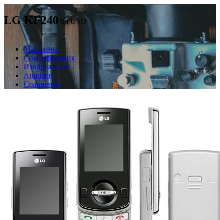
LG KF240
68
USD
Магазины
Спецификация
Изображения
Аналоги
Сравнение