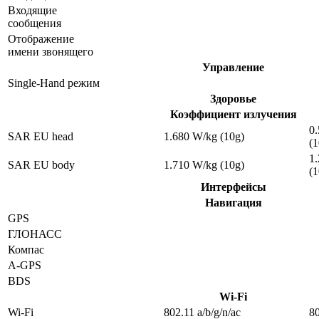
Входящие
сообщения
Отображение
имени звонящего
Управление
Single-Hand режим
Здоровье
Коэффициент излучения
0
SAR EU head
1.680 W/kg (10g)
(1
1
SAR EU body
1.710 W/kg (10g)
(1
Интерфейсы
Навигация
GPS
ГЛОНАСС
Компас
A-GPS
BDS
Wi-Fi
Wi-Fi
802.11 a/b/g/n/ac
80