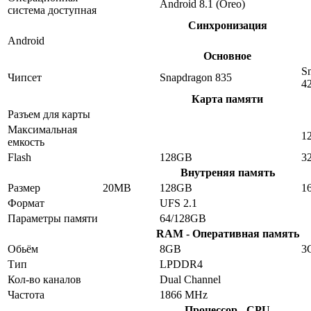
Android 8.1 (Oreo)
система доступная
Синхронизация
Android
Основное
S
Чипсет
Snapdragon 835
4
Карта памяти
Разъем для карты
Максимальная
1
емкость
Flash
128GB
3
Внутреняя память
Размер
20MB
128GB
1
Формат
UFS 2.1
Параметры памяти
64/128GB
RAM - Оперативная память
Обьём
8GB
3
Тип
LPDDR4
Кол-во каналов
Dual Channel
Частота
1866 MHz
Процессор - CPU