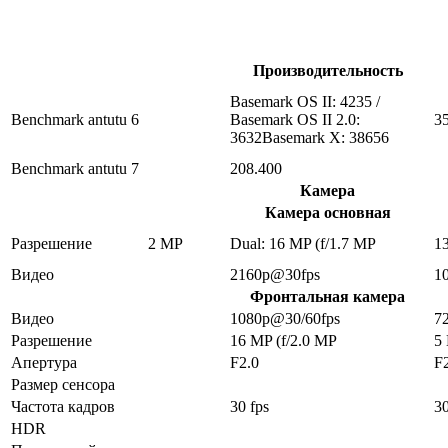
Производительность
Basemark OS II: 4235 /
Benchmark antutu 6
Basemark OS II 2.0:
3
3632Basemark X: 38656
Benchmark antutu 7
208.400
Камера
Камера основная
Разрешение
2 MP
Dual: 16 MP (f/1.7 MP
1
Видео
2160p@30fps
1
Фронтальная камера
Видео
1080p@30/60fps
7
Разрешение
16 MP (f/2.0 MP
5
Апертура
F2.0
F
Размер сенсора
Частота кадров
30 fps
30
HDR