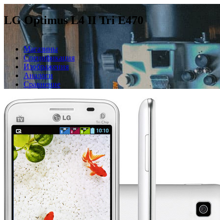
LG Optimus L4 II Tri E470
Магазины
Спецификация
Изображения
Аналоги
Сравнение