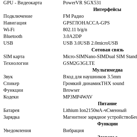
GPU - Видеокарта
PowerVR SGX531
Интерфейсы
Подключение
FM Радио
Навигация
GPS
ГЛОНАСС
A-GPS
Wi-Fi
802.11 b/g/n
Bluetooth
3.0
A2DP
USB
USB 3.0
USB 2.0
microUSB
Сотовая связь
SIM карта
Micro-SIM
Nano-SIM
Dual SIM Stan
Технологии
GSM
2G
3G
LTE
Мультимедиа
Звук
Вход для наушников 3.5mm
Спикер
Громкий динамик
THX sound
Функции
Browser
Кодеки
MP3
MP4
WAV
Питание
Батарея
Lithium Ion
2150
мА-ч
Сменный
Зарядка
Магнитное зарядное устройство
Бе
Функции
Уведомления
Вибрация