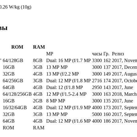
0.26
W/kg (10g)
ивы
ROM
RAM
MP
часы
Гр.
Релиз
"
64/128GB
8GB
Dual: 16 MP (f/1.7 MP
3300
162
2017, Nove
16GB
3GB
13 MP MP
3000
137
2017, Dece
32GB
4GB
13 MP (f/2.2 MP
3000
149
2017, Augus
64/256GB
3GB
Dual: 12 MP (f/1.8 MP
2716
174
2017, Octob
64GB
4GB
Dual: 12 (f/1.8 MP
2950
143
2017, June
64/128/256GB
4GB
12 MP (f/1.5-2.4 MP
3000
163
2018, March
16GB
2GB
8 MP MP
3000
135
2017, June
16/32/64GB
4GB
Dual: 12 MP (f/1.9 MP
4000
173
2017, Septe
32GB
3GB
13 MP MP
5000
160
2017, Septe
64GB
4GB
Dual: 12 MP (f/1.6 MP
4000
186
2017, Nove
ROM
RAM