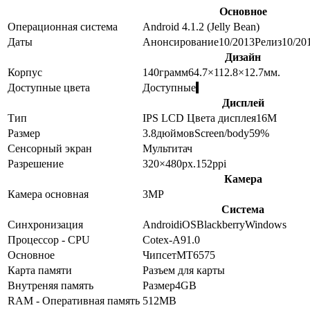
Основное
Операционная система
Android 4.1.2 (Jelly Bean)
Даты
Анонсирование
10/2013
Релиз
10/20
Дизайн
Корпус
140
грамм
64.7×112.8×12.7
мм.
Доступные цвета
Доступные
Дисплей
Тип
IPS LCD
Цвета дисплея
16M
Размер
3.8
дюймов
Screen/body
59
%
Сенсорный экран
Мультитач
Разрешение
320×480
px.
152
ppi
Камера
Камера основная
3
MP
Система
Синхронизация
Android
iOS
Blackberry
Windows
Процессор - CPU
Cotex-A9
1.0
Основное
Чипсет
MT6575
Карта памяти
Разъем для карты
Внутреняя память
Размер
4GB
RAM - Оперативная память
512MB