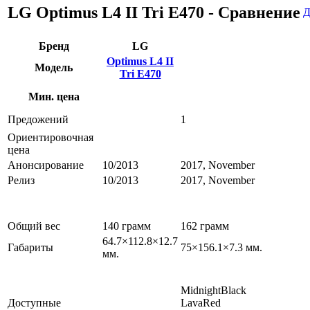
LG Optimus L4 II Tri E470 - Сравнение
Д
Бренд
LG
Optimus L4 II
Модель
Tri E470
Мин. цена
Предожений
1
Ориентировочная
цена
Анонсирование
10/2013
2017, November
Релиз
10/2013
2017, November
Общий вес
140 грамм
162 грамм
64.7×112.8×12.7
Габариты
75×156.1×7.3 мм.
мм.
MidnightBlack
Доступные
LavaRed