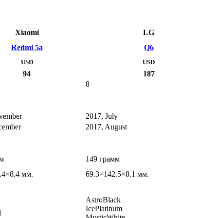
Xiaomi
LG
Redmi 5a
Q6
USD
USD
94
187
8
vember
2017, July
cember
2017, August
мм
149 грамм
.4×8.4 мм.
69.3×142.5×8.1 мм.
AstroBlack
IcePlatinum
d
MysticWhite