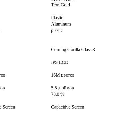
TerraGold
Plastic
Aluminum
m
plastic
Corning Gorilla Glass 3
IPS LCD
тов
16M цветов
мов
5.5 дюймов
78.0 %
e Screen
Capacitive Screen