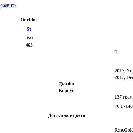
обавить
OnePlus
5t
USD
463
4
2017, No
2017, De
Дизайн
Корпус
137 гра
70.1×140
Доступные цвета
RoseGol