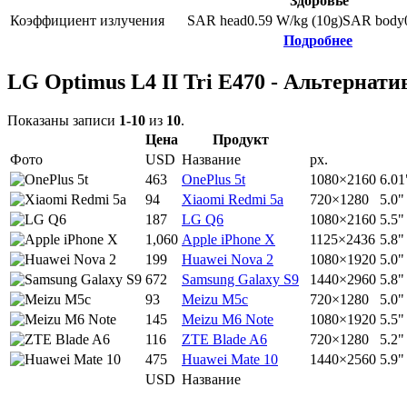
Здоровье
Коэффициент излучения
SAR head
0.59
W/kg (10g)
SAR body
Подробнее
LG Optimus L4 II Tri E470 - Альтернат
Показаны записи
1-10
из
10
.
Цена
Продукт
Фото
USD
Название
px.
463
OnePlus 5t
1080×2160
6.01
94
Xiaomi Redmi 5a
720×1280
5.0"
187
LG Q6
1080×2160
5.5"
1,060
Apple iPhone X
1125×2436
5.8"
199
Huawei Nova 2
1080×1920
5.0"
672
Samsung Galaxy S9
1440×2960
5.8"
93
Meizu M5c
720×1280
5.0"
145
Meizu M6 Note
1080×1920
5.5"
116
ZTE Blade A6
720×1280
5.2"
475
Huawei Mate 10
1440×2560
5.9"
USD
Название