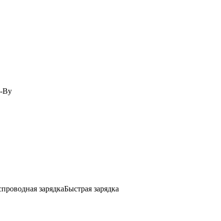
d-By
спроводная зарядка
Быстрая зарядка