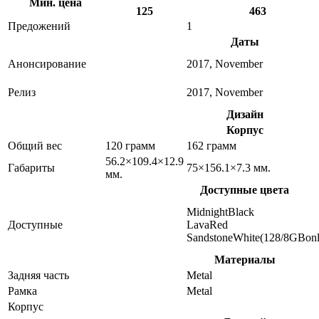
Мин. цена
125
463
Предожений
1
Даты
Анонсирование
2017, November
Релиз
2017, November
Дизайн
Корпус
Общий вес
120 грамм
162 грамм
56.2×109.4×12.9
Габариты
75×156.1×7.3 мм.
мм.
Доступные цвета
MidnightBlack
Доступные
LavaRed
SandstoneWhite(128/8GBonl
Материалы
Задняя часть
Metal
Рамка
Metal
Корпус