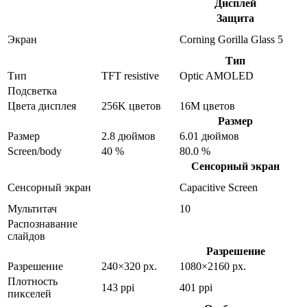
Дисплей
Защита
Экран
Corning Gorilla Glass 5
Тип
Тип
TFT resistive
Optic AMOLED
Подсветка
Цвета дисплея
256K цветов
16M цветов
Размер
Размер
2.8 дюймов
6.01 дюймов
Screen/body
40 %
80.0 %
Сенсорный экран
Сенсорный экран
Capacitive Screen
Мультитач
10
Распознавание
слайдов
Разрешение
Разрешение
240×320 px.
1080×2160 px.
Плотность
143 ppi
401 ppi
пикселей