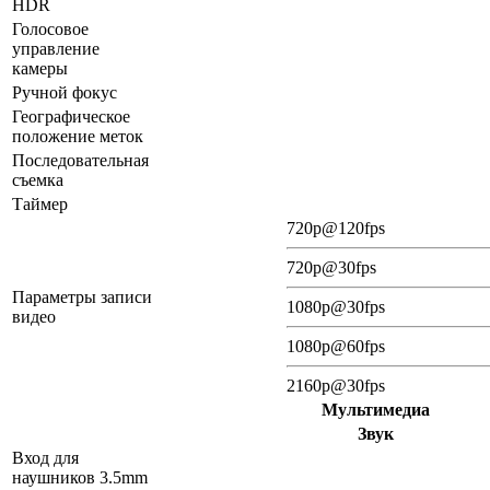
HDR
Голосовое
управление
камеры
Ручной фокус
Географическое
положение меток
Последовательная
съемка
Таймер
720p@120fps
720p@30fps
Параметры записи
1080p@30fps
видео
1080p@60fps
2160p@30fps
Мультимедиа
Звук
Вход для
наушников 3.5mm