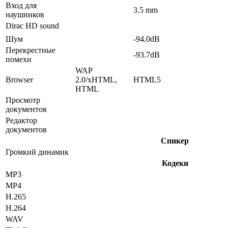
Вход для
3.5 mm
наушников
Dirac HD sound
Шум
-94.0dB
Перекрестные
-93.7dB
помехи
WAP
Browser
2.0/xHTML,
HTML5
HTML
Просмотр
документов
Редактор
документов
Спикер
Громкий динамик
Кодеки
MP3
MP4
H.265
H.264
WAV