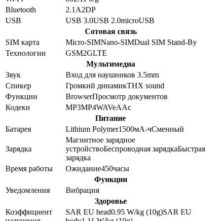
Bluetooth
2.1
A2DP
USB
USB 3.0
USB 2.0
microUSB
Сотовая связь
SIM карта
Micro-SIM
Nano-SIM
Dual SIM Stand-By
Технологии
GSM
2G
LTE
Мультимедиа
Звук
Вход для наушников 3.5mm
Спикер
Громкий динамик
THX sound
Функции
Browser
Просмотр документов
Кодеки
MP3
MP4
WAV
eAAc
Питание
Батарея
Lithium Polymer
1500
мА-ч
Сменный
Магнитное зарядное
Зарядка
устройство
Беспроводная зарядка
Быстрая
зарядка
Время работы
Ожидание
450
часы
Функции
Уведомления
Вибрация
Здоровье
Коэффициент
SAR EU head
0.95
W/kg (10g)
SAR EU
излучения
body
1.11
W/kg (10g)