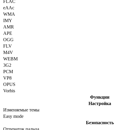
FLAC
eAAc
WMA
IMY
AMR
APE
OGG
FLV
M4V
WEBM
3G2
PCM
VP8
OPUS
Vorbis
Функции
Настройка
Изменяемые темы
Easy mode
Безопасность
Отпечаток пальца