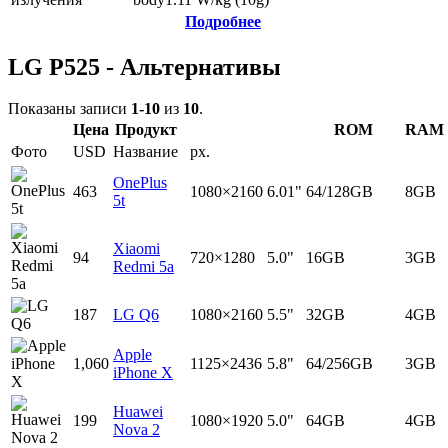
Подробнее
LG P525 - Альтернативы
Показаны записи
1-10
из
10
.
Цена
Продукт
ROM
RAM
Фото
USD
Название
px.
OnePlus
463
1080×2160
6.01"
64/128GB
8GB
5t
Xiaomi
94
720×1280
5.0"
16GB
3GB
Redmi 5a
187
LG Q6
1080×2160
5.5"
32GB
4GB
Apple
1,060
1125×2436
5.8"
64/256GB
3GB
iPhone X
Huawei
199
1080×1920
5.0"
64GB
4GB
Nova 2