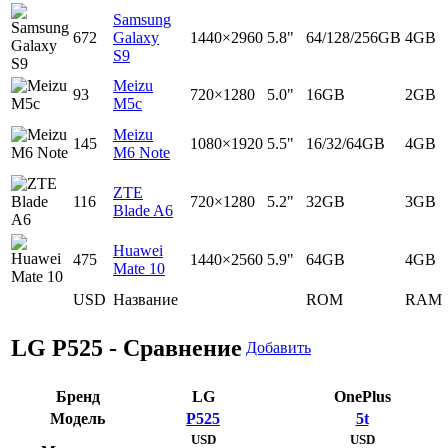
Samsung
672
Galaxy
1440×2960
5.8"
64/128/256GB
4GB
S9
Meizu
93
720×1280
5.0"
16GB
2GB
M5c
Meizu
145
1080×1920
5.5"
16/32/64GB
4GB
M6 Note
ZTE
116
720×1280
5.2"
32GB
3GB
Blade A6
Huawei
475
1440×2560
5.9"
64GB
4GB
Mate 10
USD
Название
ROM
RAM
LG P525 - Сравнение
Добавить
Бренд
LG
OnePlus
Модель
P525
5t
USD
USD