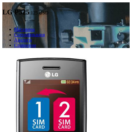
LG P525
125
USD
Магазины
Спецификация
Аналоги
Сравнение