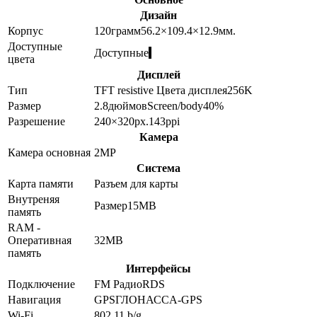
Дизайн
Корпус
120
грамм
56.2×109.4×12.9
мм.
Доступные
Доступные
цвета
Дисплей
Тип
TFT resistive
Цвета дисплея
256K
Размер
2.8
дюймов
Screen/body
40
%
Разрешение
240×320
px.
143
ppi
Камера
Камера основная
2
MP
Система
Карта памяти
Разъем для карты
Внутреняя
Размер
15MB
память
RAM -
Оперативная
32MB
память
Интерфейсы
Подключение
FM Радио
RDS
Навигация
GPS
ГЛОНАСС
A-GPS
Wi-Fi
802.11 b/g