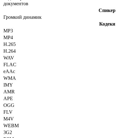
документов
Спикер
Громкий динамик
Кодеки
MP3
MP4
H.265
H.264
WAV
FLAC
eAAc
WMA
IMY
AMR
APE
OGG
FLV
M4V
WEBM
3G2