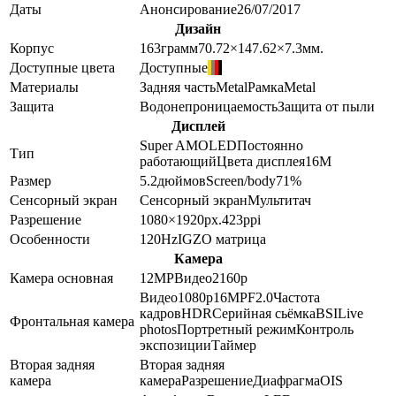
Даты
Анонсирование
26/07/2017
Дизайн
Корпус
163
грамм
70.72×147.62×7.3
мм.
Доступные цвета
Доступные
Материалы
Задняя часть
Metal
Рамка
Metal
Защита
Водонепроницаемость
Защита от пыли
Дисплей
Super AMOLED
Постоянно
Тип
работающий
Цвета дисплея
16M
Размер
5.2
дюймов
Screen/body
71
%
Сенсорный экран
Сенсорный экран
Мультитач
Разрешение
1080×1920
px.
423
ppi
Особенности
120Hz
IGZO матрица
Камера
Камера основная
12
MP
Видео
2160p
Видео
1080p
16
MP
F2.0
Частота
кадров
HDR
Серийная сьёмка
BSI
Live
Фронтальная камера
photos
Портретный режим
Контроль
экспозиции
Таймер
Вторая задняя
Вторая задняя
камера
камера
Разрешение
Диафрагма
OIS