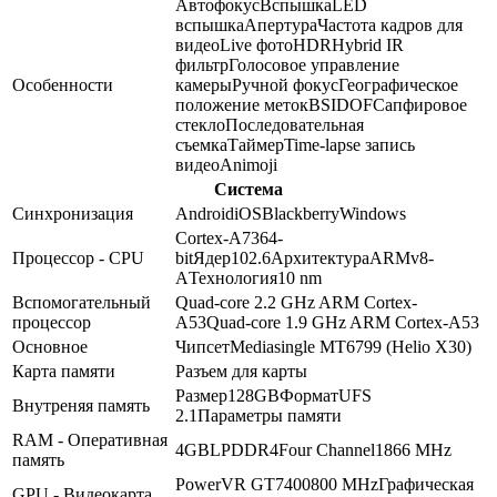
Автофокус
Вспышка
LED
вспышка
Апертура
Частота кадров для
видео
Live фото
HDR
Hybrid IR
фильтр
Голосовое управление
Особенности
камеры
Ручной фокус
Географическое
положение меток
BSI
DOF
Сапфировое
стекло
Последовательная
съемка
Таймер
Time-lapse запись
видео
Animoji
Система
Синхронизация
Android
iOS
Blackberry
Windows
Cortex-A73
64-
Процессор - CPU
bit
Ядер
10
2.6
Архитектура
ARMv8-
A
Технология
10 nm
Вспомогательный
Quad-core 2.2 GHz ARM Cortex-
процессор
A53
Quad-core 1.9 GHz ARM Cortex-A53
Основное
Чипсет
Mediasingle MT6799 (Helio X30)
Карта памяти
Разъем для карты
Размер
128GB
Формат
UFS
Внутреняя память
2.1
Параметры памяти
RAM - Оперативная
4GB
LPDDR4
Four Channel
1866 MHz
память
PowerVR GT7400
800 MHz
Графическая
GPU - Видеокарта