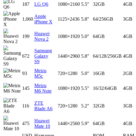
187
LG Q6
1080×2160
5.5"
32GB
4GB
Apple
1,060
1125×2436
5.8"
64/256GB
3GB
iPhone X
Huawei
199
1080×1920
5.0"
64GB
4GB
Nova 2
Samsung
672
Galaxy
1440×2960
5.8"
64/128/256GB
4GB
S9
Meizu
93
720×1280
5.0"
16GB
2GB
M5c
Meizu
145
1080×1920
5.5"
16/32/64GB
4GB
M6 Note
ZTE
116
720×1280
5.2"
32GB
3GB
Blade A6
Huawei
475
1440×2560
5.9"
64GB
4GB
Mate 10
USD
Название
ROM
RAM