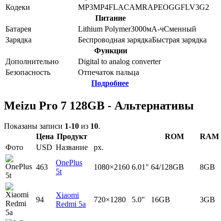
Кодеки
MP3
MP4
FLAC
AMR
APE
OGG
FLV
3G2
Питание
Батарея
Lithium Polymer
3000
мА-ч
Сменный
Зарядка
Беспроводная зарядка
Быстрая зарядка
Функции
Дополнительно
Digital to analog converter
Безопасность
Отпечаток пальца
Подробнее
Meizu Pro 7 128GB - Альтернативы
Показаны записи
1-10
из
10
.
Цена
Продукт
ROM
RAM
Фото
USD
Название
px.
OnePlus
463
1080×2160
6.01"
64/128GB
8GB
5t
Xiaomi
94
720×1280
5.0"
16GB
3GB
Redmi 5a