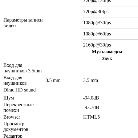
720p@120fps
720p@30fps
Параметры записи
1080p@30fps
видео
1080p@60fps
2160p@30fps
Мультимедиа
Звук
Вход для
наушников 3.5mm
Вход для
3.5 mm
3.5 mm
наушников
Dirac HD sound
Шум
-94.0dB
Перекрестные
-93.7dB
помехи
Browser
HTML5
Просмотр
документов
Редактор