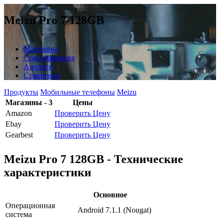
Meizu Pro 7 128GB
Магазины
Спецификация
Аналоги
Сравнение
Продукты
Мобильные телефоны
Meizu
Магазины - 3
Цены
Amazon
Проверить Цену
Ebay
Проверить Цену
Gearbest
Проверить Цену
Meizu Pro 7 128GB - Технические
характеристики
Основное
Операционная
Android 7.1.1 (Nougat)
система