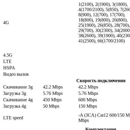
1(2100), 2(1900), 3(1800),
4(1700/2100), 5(850), 7(26
8(900), 12(700), 17(700),
18(800), 19(800), 20(800),
4G
25(1900), 26(850), 28(700),
29(700), 30(2300), 34(2000
38(2600), 39(1900), 40(230
41(2500), 66(1700/2100)
4.5G
LTE
HSPA
Видео вызов
Скорость подключения
Скачивание 3g
42.2 Mbps
42.2 Mbps
Загрузка 3g
5.76 Mbps
5.76 Mbps
Скачивание 4g
450 Mbps
600 Mbps
Загрузка 4g
50 Mbps
150 Mbps
-A (3CA) Cat12 600/150 M
LTE speed
Mbps
Комплектация