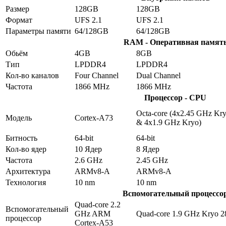
Размер
128GB
128GB
Формат
UFS 2.1
UFS 2.1
Параметры памяти
64/128GB
64/128GB
RAM - Оперативная памят
Обьём
4GB
8GB
Тип
LPDDR4
LPDDR4
Кол-во каналов
Four Channel
Dual Channel
Частота
1866 MHz
1866 MHz
Процессор - CPU
Octa-core (4x2.45 GHz Kr
Модель
Cortex-A73
& 4x1.9 GHz Kryo)
Битность
64-bit
64-bit
Кол-во ядер
10 Ядер
8 Ядер
Частота
2.6 GHz
2.45 GHz
Архитектура
ARMv8-A
ARMv8-A
Технология
10 nm
10 nm
Вспомогательный процессо
Quad-core 2.2
Вспомогательный
GHz ARM
Quad-core 1.9 GHz Kryo 2
процессор
Cortex-A53