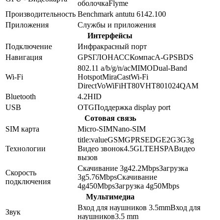
оболочка
Flyme
Производительность
Benchmark antutu 6
142.100
Приложения
Службы и приложения
Интерфейсы
Подключение
Инфракрасный порт
Навигация
GPS
ГЛОНАСС
Компас
A-GPS
BDS
802.11 a/b/g/n/ac
MIMO
Dual-Band
Wi-Fi
Hotspot
MiraCast
Wi-Fi
Direct
VoWiFi
HT80
VHT80
1024QAM
Bluetooth
4.2
HID
USB
OTG
Поддержка display port
Сотовая связь
SIM карта
Micro-SIM
Nano-SIM
title:value
GSM
GPRS
EDGE
2G
3G
3g
Технологии
Видео звонок
4.5G
LTE
HSPA
Видео
вызов
Скачивание 3g
42.2
Mbps
Загрузка
Скорость
3g
5.76
Mbps
Скачивание
подключения
4g
450
Mbps
Загрузка 4g
50
Mbps
Мультимедиа
Вход для наушников 3.5mm
Вход для
Звук
наушников
3.5 mm