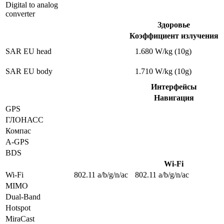
Digital to analog
converter
Здоровье
Коэффициент излучения
SAR EU head
1.680 W/kg (10g)
SAR EU body
1.710 W/kg (10g)
Интерфейсы
Навигация
GPS
ГЛОНАСС
Компас
A-GPS
BDS
Wi-Fi
Wi-Fi
802.11 a/b/g/n/ac
802.11 a/b/g/n/ac
MIMO
Dual-Band
Hotspot
MiraCast