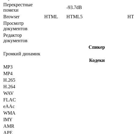
Перекрестные
-93.7dB
помехи
Browser
HTML
HTML5
HT
Просмотр
документов
Редактор
документов
Спикер
Громкий динамик
Кодеки
MP3
MP4
H.265
H.264
WAV
FLAC
eAAc
WMA
IMY
AMR
APE