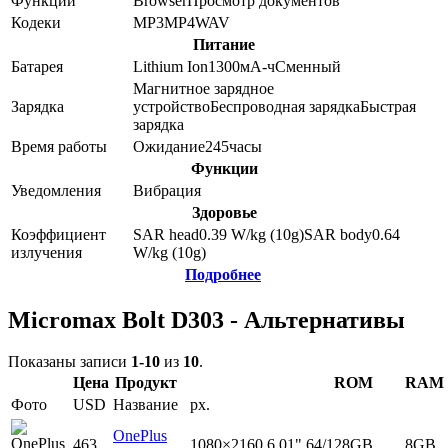
Функции
Browser
Просмотр документов
Кодеки
MP3
MP4
WAV
Питание
Батарея
Lithium Ion
1300
мА-ч
Сменный
Магнитное зарядное
Зарядка
устройство
Беспроводная зарядка
Быстрая
зарядка
Время работы
Ожидание
245
часы
Функции
Уведомления
Вибрация
Здоровье
Коэффициент
SAR head
0.39
W/kg (10g)
SAR body
0.64
излучения
W/kg (10g)
Подробнее
Micromax Bolt D303 - Альтернативы
Показаны записи
1-10
из
10
.
Цена
Продукт
ROM
RAM
Фото
USD
Название
px.
OnePlus
463
1080×2160
6.01"
64/128GB
8GB