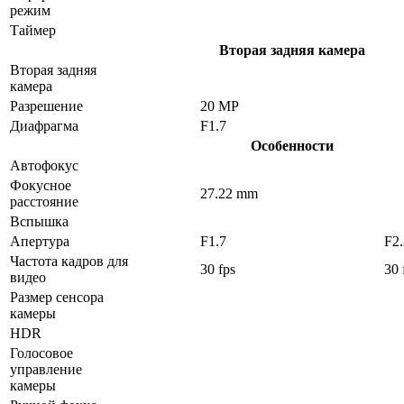
режим
Таймер
Вторая задняя камера
Вторая задняя
камера
Разрешение
20 MP
Диафрагма
F1.7
Особенности
Автофокус
Фокусное
27.22 mm
расстояние
Вспышка
Апертура
F1.7
F2.
Частота кадров для
30 fps
30 
видео
Размер сенсора
камеры
HDR
Голосовое
управление
камеры