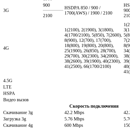
900
HS
HSDPA 850 / 900 /
3G
900
1700(AWS) / 1900 / 2100
2100
21
1(2
1(2100), 2(1900), 3(1800),
3(1
4(1700/2100), 5(850), 7(2600),
5(8
8(900), 12(700), 17(700),
7(2
18(800), 19(800), 20(800),
8(9
4G
25(1900), 26(850), 28(700),
34(
29(700), 30(2300), 34(2000),
38(
38(2600), 39(1900), 40(2300),
39(
41(2500), 66(1700/2100)
40(
41(
4.5G
LTE
HSPA
Видео вызов
Скорость подключения
Скачивание 3g
42.2 Mbps
42
Загрузка 3g
5.76 Mbps
5.
Скачивание 4g
600 Mbps
15