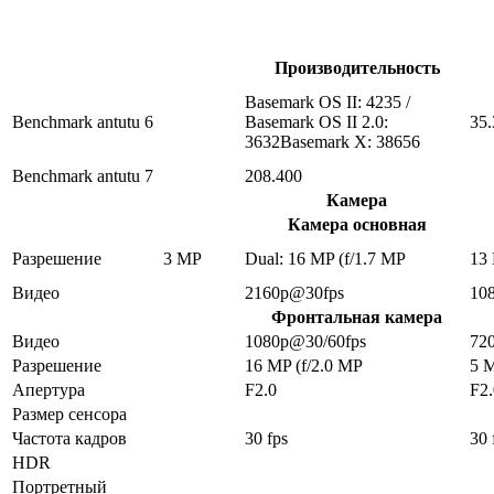
Производительность
Basemark OS II: 4235 /
Benchmark antutu 6
Basemark OS II 2.0:
35.
3632Basemark X: 38656
Benchmark antutu 7
208.400
Камера
Камера основная
Разрешение
3 MP
Dual: 16 MP (f/1.7 MP
13
Видео
2160p@30fps
10
Фронтальная камера
Видео
1080p@30/60fps
72
Разрешение
16 MP (f/2.0 MP
5 
Апертура
F2.0
F2.
Размер сенсора
Частота кадров
30 fps
30 
HDR
Портретный