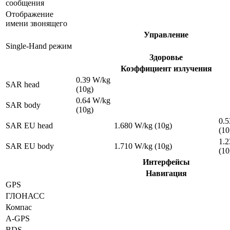
сообщения
Отображение
имени звонящего
Управление
Single-Hand режим
Здоровье
Коэффициент излучения
0.39 W/kg
SAR head
(10g)
0.64 W/kg
SAR body
(10g)
0.
SAR EU head
1.680 W/kg (10g)
(10
1.
SAR EU body
1.710 W/kg (10g)
(10
Интерфейсы
Навигация
GPS
ГЛОНАСС
Компас
A-GPS
BDS