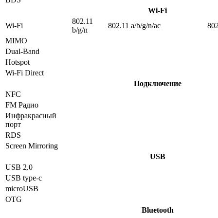
Wi-Fi
802.11
Wi-Fi
802.11 a/b/g/n/ac
802
b/g/n
MIMO
Dual-Band
Hotspot
Wi-Fi Direct
Подключение
NFC
FM Радио
Инфракрасный
порт
RDS
Screen Mirroring
USB
USB 2.0
USB type-c
microUSB
OTG
Bluetooth