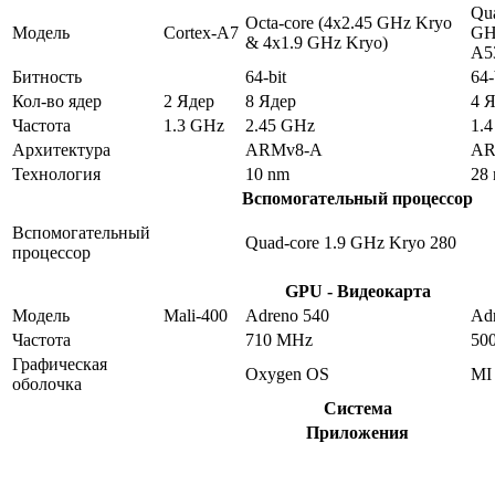
Qua
Octa-core (4x2.45 GHz Kryo
Модель
Cortex-A7
GH
& 4x1.9 GHz Kryo)
A5
Битность
64-bit
64-
Кол-во ядер
2 Ядер
8 Ядер
4 
Частота
1.3 GHz
2.45 GHz
1.
Архитектура
ARMv8-A
AR
Технология
10 nm
28
Вспомогательный процессор
Вспомогательный
Quad-core 1.9 GHz Kryo 280
процессор
GPU - Видеокарта
Модель
Mali-400
Adreno 540
Ad
Частота
710 MHz
50
Графическая
Oxygen OS
MI
оболочка
Система
Приложения