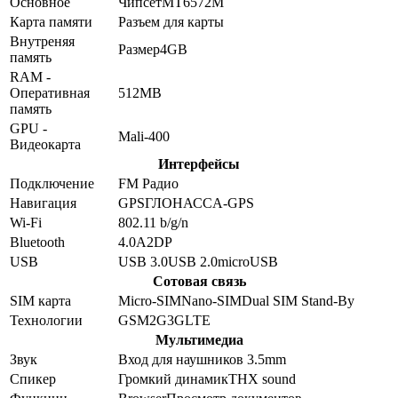
Основное
Чипсет
MT6572M
Карта памяти
Разъем для карты
Внутреняя
Размер
4GB
память
RAM -
Оперативная
512MB
память
GPU -
Mali-400
Видеокарта
Интерфейсы
Подключение
FM Радио
Навигация
GPS
ГЛОНАСС
A-GPS
Wi-Fi
802.11 b/g/n
Bluetooth
4.0
A2DP
USB
USB 3.0
USB 2.0
microUSB
Сотовая связь
SIM карта
Micro-SIM
Nano-SIM
Dual SIM Stand-By
Технологии
GSM
2G
3G
LTE
Мультимедиа
Звук
Вход для наушников 3.5mm
Спикер
Громкий динамик
THX sound