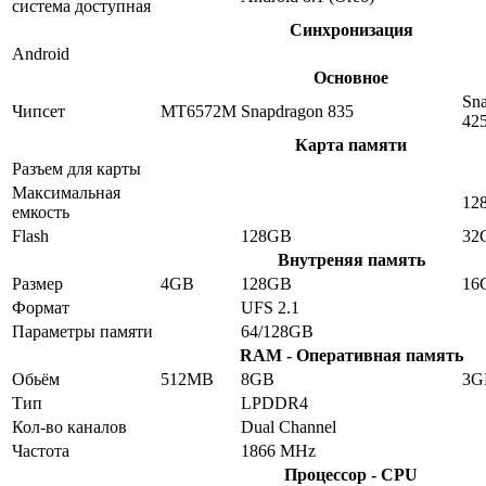
система доступная
Синхронизация
Android
Основное
Sn
Чипсет
MT6572M
Snapdragon 835
42
Карта памяти
Разъем для карты
Максимальная
12
емкость
Flash
128GB
32
Внутреняя память
Размер
4GB
128GB
16
Формат
UFS 2.1
Параметры памяти
64/128GB
RAM - Оперативная память
Обьём
512MB
8GB
3G
Тип
LPDDR4
Кол-во каналов
Dual Channel
Частота
1866 MHz
Процессор - CPU