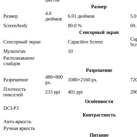
Размер
4.0
Размер
6.01 дюймов
5.
дюймов
Screen/body
80.0 %
69
Сенсорный экран
Cap
Сенсорный экран
Capacitive Screen
Scr
Мультитач
10
Распознавание
слайдов
Разрешение
480×800
Разрешение
1080×2160 px.
72
px.
Плотность
233 ppi
401 ppi
296
пикселей
Особенности
DCI-P3
Контрастность
Авто-яркость
Ручная яркость
Питание