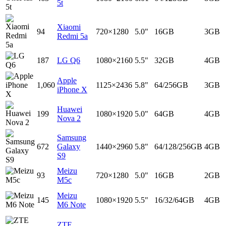
5t
Xiaomi
94
720×1280
5.0"
16GB
3GB
Redmi 5a
187
LG Q6
1080×2160
5.5"
32GB
4GB
Apple
1,060
1125×2436
5.8"
64/256GB
3GB
iPhone X
Huawei
199
1080×1920
5.0"
64GB
4GB
Nova 2
Samsung
672
Galaxy
1440×2960
5.8"
64/128/256GB
4GB
S9
Meizu
93
720×1280
5.0"
16GB
2GB
M5c
Meizu
145
1080×1920
5.5"
16/32/64GB
4GB
M6 Note
ZTE