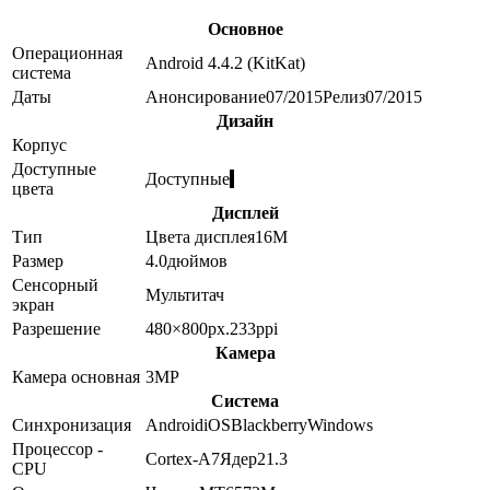
Основное
Операционная
Android 4.4.2 (KitKat)
система
Даты
Анонсирование
07/2015
Релиз
07/2015
Дизайн
Корпус
Доступные
Доступные
цвета
Дисплей
Тип
Цвета дисплея
16M
Размер
4.0
дюймов
Сенсорный
Мультитач
экран
Разрешение
480×800
px.
233
ppi
Камера
Камера основная
3
MP
Система
Синхронизация
Android
iOS
Blackberry
Windows
Процессор -
Cortex-A7
Ядер
2
1.3
CPU