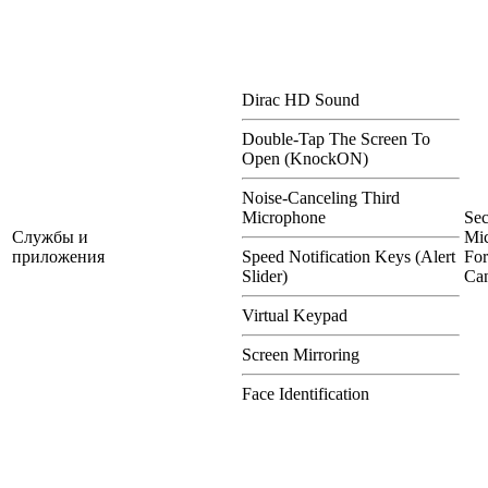
Dirac HD Sound
Double-Tap The Screen To
Open (KnockON)
Noise-Canceling Third
Microphone
Se
Службы и
Mi
приложения
Speed Notification Keys (Alert
For
Slider)
Can
Virtual Keypad
Screen Mirroring
Face Identification