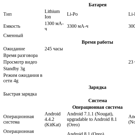
Батарея
Lithium
Тип
Li-Po
Li-
Ion
1300 мА-
Емкость
3300 мА-ч
30
ч
Сменный
Время работы
Ожидание
245 часы
Время разговора
Просмотр видео
23
Standby 3g
Режим ожидания в
сети 4g
Зарядка
Быстрая зарядка
Система
Операционная система
Android
Android 7.1.1 (Nougat),
Операционная
And
4.4.2
upgradable to Android 8.1
система
(No
(KitKat)
(Oreo)
Операционная
Android 8.1 (Oreo)