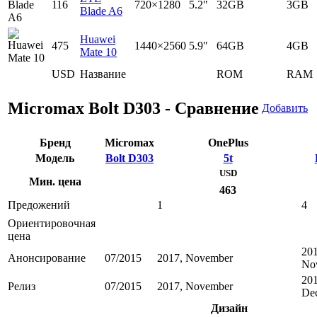
116
720×1280
5.2"
32GB
3GB
Blade A6
Huawei
475
1440×2560
5.9"
64GB
4GB
Mate 10
USD
Название
ROM
RAM
Micromax Bolt D303 - Сравнение
Добавить
Бренд
Micromax
OnePlus
Модель
Bolt D303
5t
USD
Мин. цена
463
Предожений
1
4
Ориентировочная
цена
201
Анонсирование
07/2015
2017, November
No
201
Релиз
07/2015
2017, November
De
Дизайн