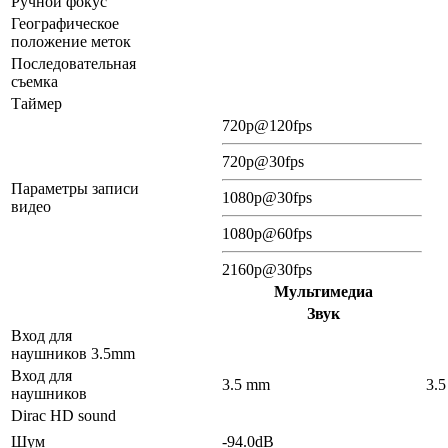
Ручной фокус
Географическое
положение меток
Последовательная
съемка
Таймер
720p@120fps
720p@30fps
Параметры записи
1080p@30fps
видео
1080p@60fps
2160p@30fps
Мультимедиа
Звук
Вход для
наушников 3.5mm
Вход для
3.5 mm
3.
наушников
Dirac HD sound
Шум
-94.0dB