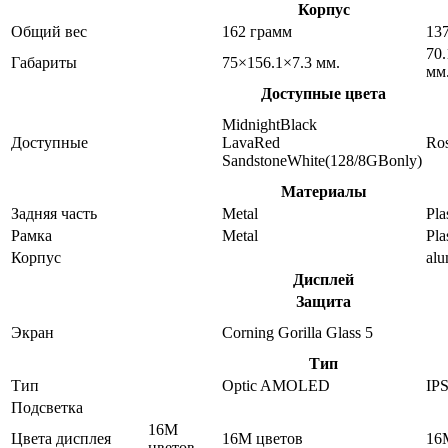
Корпус
Общий вес
162 грамм
13
70.
Габариты
75×156.1×7.3 мм.
мм
Доступные цвета
MidnightBlack
Доступные
LavaRed
Ro
SandstoneWhite(128/8GBonly)
Материалы
Задняя часть
Metal
Pla
Рамка
Metal
Pla
Корпус
al
Дисплей
Защита
Экран
Corning Gorilla Glass 5
Тип
Тип
Optic AMOLED
IP
Подсветка
16M
Цвета дисплея
16M цветов
16
цветов