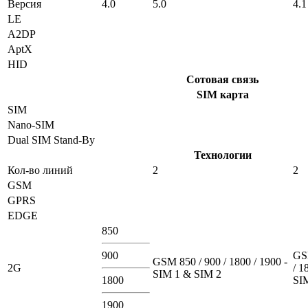
Версия
4.0
5.0
4.1
LE
A2DP
AptX
HID
Сотовая связь
SIM карта
SIM
Nano-SIM
Dual SIM Stand-By
Технологии
Кол-во линий
2
2
GSM
GPRS
EDGE
850
900
GS
GSM 850 / 900 / 1800 / 1900 -
2G
/ 1
SIM 1 & SIM 2
1800
SI
1900