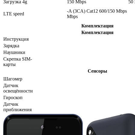
Загрузка 4g
150 Mbps
50
-A (3CA) Cat12 600/150 Mbps
LTE speed
Mbps
Комплектация
Комплектация
Инструкция
Зарядка
Наушники
Скрепка SIM-
карты
Сенсоры
Шагомер
Датчик
освещённости
Гироскоп
Датчик
приближения