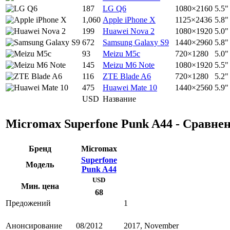
187
LG Q6
1080×2160
5.5"
1,060
Apple iPhone X
1125×2436
5.8"
199
Huawei Nova 2
1080×1920
5.0"
672
Samsung Galaxy S9
1440×2960
5.8"
93
Meizu M5c
720×1280
5.0"
145
Meizu M6 Note
1080×1920
5.5"
116
ZTE Blade A6
720×1280
5.2"
475
Huawei Mate 10
1440×2560
5.9"
USD
Название
Micromax Superfone Punk A44 - Сравне
Бренд
Micromax
Superfone
Модель
Punk A44
USD
Мин. цена
68
Предожений
1
Анонсирование
08/2012
2017, November