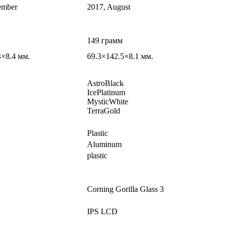
ember
2017, August
149 грамм
4×8.4 мм.
69.3×142.5×8.1 мм.
AstroBlack
IcePlatinum
MysticWhite
TerraGold
Plastic
Aluminum
plastic
Corning Gorilla Glass 3
IPS LCD