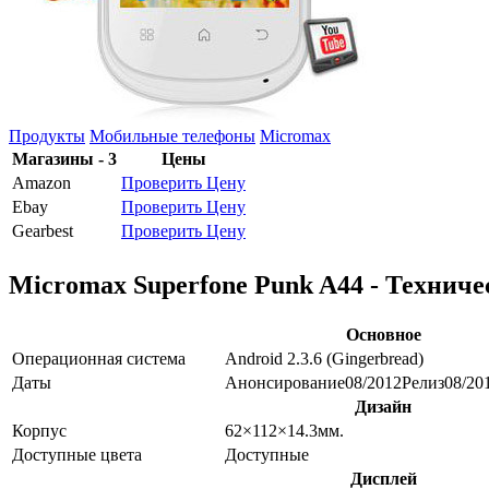
Продукты
Мобильные телефоны
Micromax
Магазины - 3
Цены
Amazon
Проверить Цену
Ebay
Проверить Цену
Gearbest
Проверить Цену
Micromax Superfone Punk A44 - Технич
Основное
Операционная система
Android 2.3.6 (Gingerbread)
Даты
Анонсирование
08/2012
Релиз
08/20
Дизайн
Корпус
62×112×14.3
мм.
Доступные цвета
Доступные
Дисплей