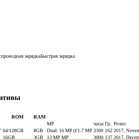
спроводная зарядка
Быстрая зарядка
нативы
ROM
RAM
MP
часы
Гр.
Релиз
"
64/128GB
8GB
Dual: 16 MP (f/1.7 MP
3300
162
2017, Nove
16GB
3GB
13 MP MP
3000
137
2017, Dece