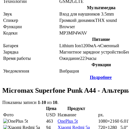
Технологии
GSM
2G
LTE
Мультимедиа
Звук
Вход для наушников 3.5mm
Спикер
Громкий динамик
THX sound
Функции
Browser
Кодеки
MP3
MP4
WAV
Питание
Батарея
Lithium Ion
1200
мА-ч
Сменный
Зарядка
Магнитное зарядное устройство
Бе
Время работы
Ожидание
223
часы
Функции
Уведомления
Вибрация
Подробнее
Micromax Superfone Punk A44 - Альтер
Показаны записи
1-10
из
10
.
Цена
Продукт
Фото
USD
Название
px.
463
OnePlus 5t
1080×2160
6.01
94
Xiaomi Redmi 5a
720×1280
5.0"