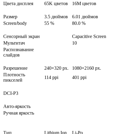
Цвета дисплея
65K цветов
16M цветов
Размер
3.5 дюймов
6.01 дюймов
Screen/body
55 %
80.0 %
Сенсорный экран
Capacitive Screen
Мультитач
10
Распознавание
слайдов
Разрешение
240×320 px.
1080×2160 px.
Плотность
114 ppi
401 ppi
пикселей
DCI-P3
Авто-яркость
Ручная яркость
Тип
Lithium Ion
Li-Po