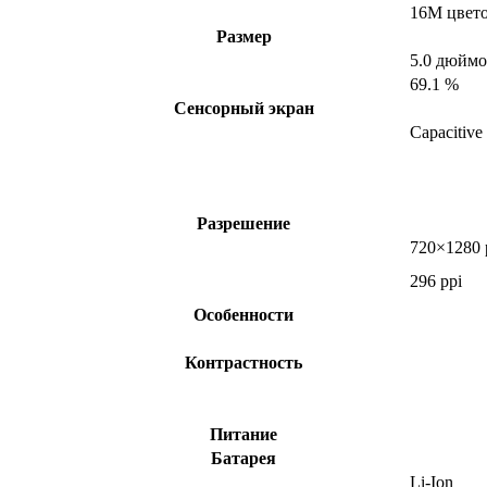
16M цвет
Размер
5.0 дюйм
69.1 %
Сенсорный экран
Capacitive
Разрешение
720×1280 
296 ppi
Особенности
Контрастность
Питание
Батарея
Li-Ion