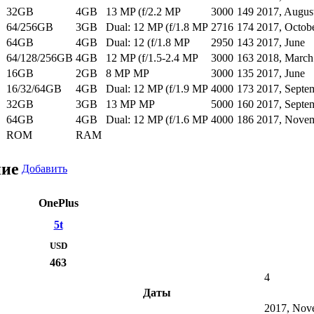
32GB
4GB
13 MP (f/2.2 MP
3000
149
2017, Augus
64/256GB
3GB
Dual: 12 MP (f/1.8 MP
2716
174
2017, Octob
64GB
4GB
Dual: 12 (f/1.8 MP
2950
143
2017, June
64/128/256GB
4GB
12 MP (f/1.5-2.4 MP
3000
163
2018, March
16GB
2GB
8 MP MP
3000
135
2017, June
16/32/64GB
4GB
Dual: 12 MP (f/1.9 MP
4000
173
2017, Septe
32GB
3GB
13 MP MP
5000
160
2017, Septe
64GB
4GB
Dual: 12 MP (f/1.6 MP
4000
186
2017, Nove
ROM
RAM
ние
Добавить
OnePlus
5t
USD
463
4
Даты
2017, Nov