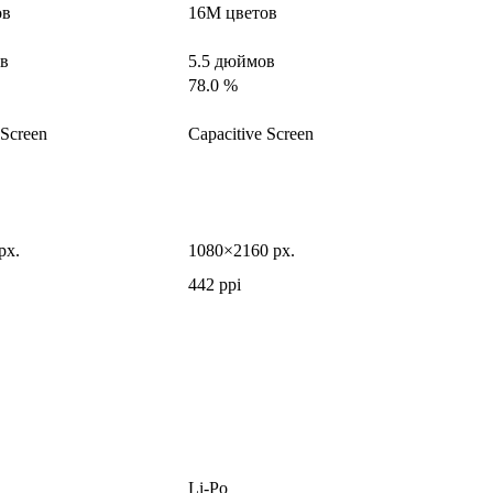
ов
16M цветов
ов
5.5 дюймов
78.0 %
 Screen
Capacitive Screen
px.
1080×2160 px.
442 ppi
Li-Po