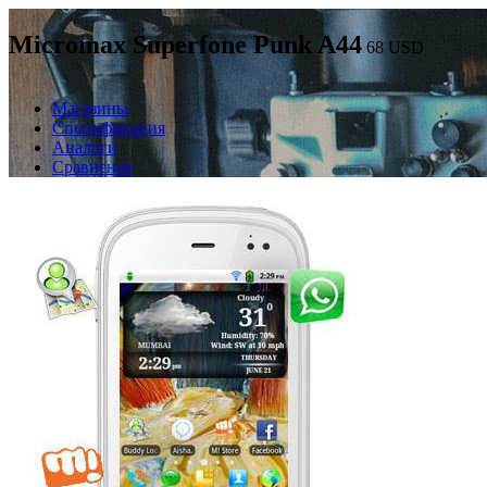
Micromax Superfone Punk A44
68
USD
Магазины
Спецификация
Аналоги
Сравнение