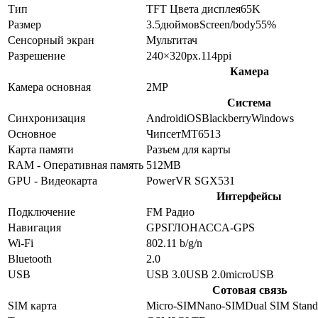
Тип
TFT
Цвета дисплея
65K
Размер
3.5
дюймов
Screen/body
55
%
Сенсорный экран
Мультитач
Разрешение
240×320
px.
114
ppi
Камера
Камера основная
2
MP
Система
Синхронизация
Android
iOS
Blackberry
Windows
Основное
Чипсет
MT6513
Карта памяти
Разъем для карты
RAM - Оперативная память
512MB
GPU - Видеокарта
PowerVR SGX531
Интерфейсы
Подключение
FM Радио
Навигация
GPS
ГЛОНАСС
A-GPS
Wi-Fi
802.11 b/g/n
Bluetooth
2.0
USB
USB 3.0
USB 2.0
microUSB
Сотовая связь
SIM карта
Micro-SIM
Nano-SIM
Dual SIM Stan