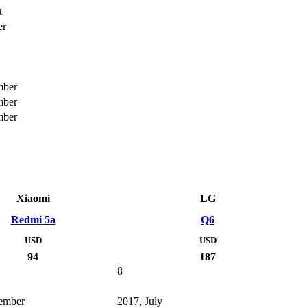
t
er
mber
mber
mber
Xiaomi
LG
Redmi 5a
Q6
USD
USD
94
187
8
ember
2017, July