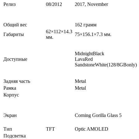
Релиз
08/2012
2017, November
Общий вес
162 грамм
62×112×14.3
Габариты
75×156.1×7.3 мм.
мм.
MidnightBlack
Доступные
LavaRed
SandstoneWhite(128/8GBonly)
Задняя часть
Metal
Рамка
Metal
Корпус
Экран
Corning Gorilla Glass 5
Тип
TFT
Optic AMOLED
Подсветка