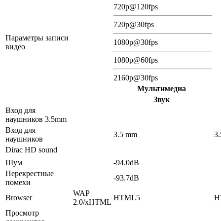
720p@120fps
720p@30fps
Параметры записи
1080p@30fps
видео
1080p@60fps
2160p@30fps
Мультимедиа
Звук
Вход для
наушников 3.5mm
Вход для
3.5 mm
3
наушников
Dirac HD sound
Шум
-94.0dB
Перекрестные
-93.7dB
помехи
WAP
Browser
HTML5
H
2.0/xHTML
Просмотр