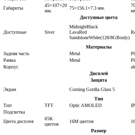
45×107×20
7
Габариты
75×156.1×7.3 мм.
мм.
м
Доступные цвета
MidnightBlack
Доступные
Siver
LavaRed
R
SandstoneWhite(128/8GBonly)
Материалы
Задняя часть
Metal
Pl
Рамка
Metal
Pl
Корпус
a
Дисплей
Защита
Экран
Corning Gorilla Glass 5
Тип
Тип
TFT
Optic AMOLED
I
Подсветка
65K
Цвета дисплея
16M цветов
1
цветов
Размер