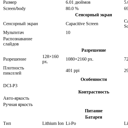
Размер
6.01 дюймов
5
Screen/body
80.0 %
6
Сенсорный экран
Ca
Сенсорный экран
Capacitive Screen
S
Мультитач
10
Распознавание
слайдов
Разрешение
128×160
Разрешение
1080×2160 px.
7
px.
Плотность
401 ppi
29
пикселей
Особенности
DCI-P3
Контрастность
Авто-яркость
Ручная яркость
Питание
Батарея
Тип
Lithium Ion
Li-Po
Li