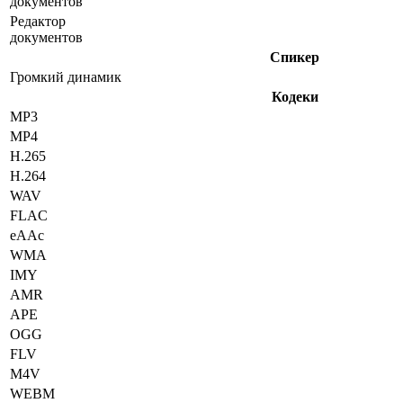
документов
Редактор
документов
Спикер
Громкий динамик
Кодеки
MP3
MP4
H.265
H.264
WAV
FLAC
eAAc
WMA
IMY
AMR
APE
OGG
FLV
M4V
WEBM