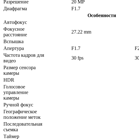
Разрешение
20 MP
Диафрагма
F1.7
Особенности
Автофокус
Фокусное
27.22 mm
расстояние
Вспышка
Апертура
F1.7
F
Частота кадров для
30 fps
30
видео
Размер сенсора
камеры
HDR
Голосовое
управление
камеры
Ручной фокус
Географическое
положение меток
Последовательная
съемка
Таймер