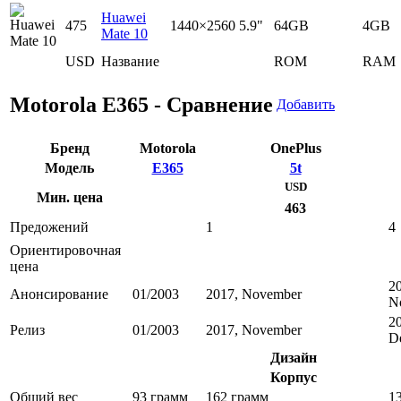
Huawei
475
1440×2560
5.9"
64GB
4GB
Mate 10
USD
Название
ROM
RAM
Motorola E365 - Сравнение
Добавить
Бренд
Motorola
OnePlus
Модель
E365
5t
USD
Мин. цена
463
Предожений
1
4
Ориентировочная
цена
2
Анонсирование
01/2003
2017, November
N
2
Релиз
01/2003
2017, November
D
Дизайн
Корпус
Общий вес
93 грамм
162 грамм
1