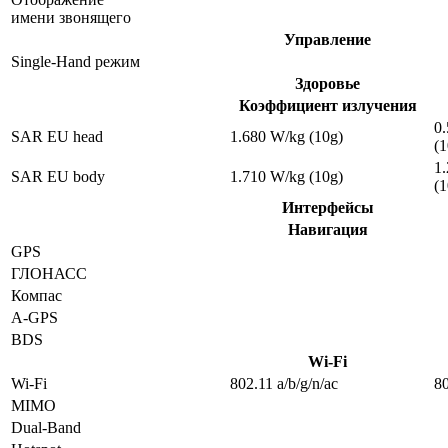
имени звонящего
Управление
Single-Hand режим
Здоровье
Коэффициент излучения
0
SAR EU head
1.680 W/kg (10g)
(1
1
SAR EU body
1.710 W/kg (10g)
(1
Интерфейсы
Навигация
GPS
ГЛОНАСС
Компас
A-GPS
BDS
Wi-Fi
Wi-Fi
802.11 a/b/g/n/ac
80
MIMO
Dual-Band