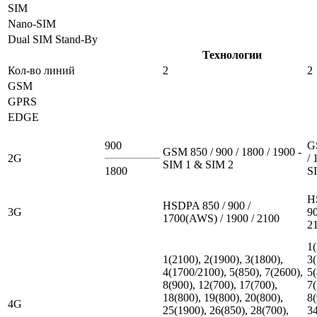
SIM
Nano-SIM
Dual SIM Stand-By
Технологии
Кол-во линий
2
2
GSM
GPRS
EDGE
900
G
GSM 850 / 900 / 1800 / 1900 -
2G
/ 
SIM 1 & SIM 2
1800
S
H
HSDPA 850 / 900 /
3G
90
1700(AWS) / 1900 / 2100
2
1(
1(2100), 2(1900), 3(1800),
3(
4(1700/2100), 5(850), 7(2600),
5(
8(900), 12(700), 17(700),
7(
18(800), 19(800), 20(800),
8(
4G
25(1900), 26(850), 28(700),
34