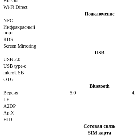
Hotspot
Wi-Fi Direct
Подключение
NFC
Инфракрасный
порт
RDS
Screen Mirroring
USB
USB 2.0
USB type-c
microUSB
OTG
Bluetooth
Версия
5.0
4.
LE
A2DP
AptX
HID
Сотовая связь
SIM карта