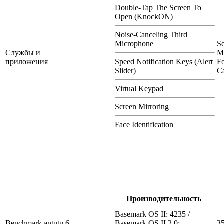
Double-Tap The Screen To
Open (KnockON)
Noise-Canceling Third
Microphone
S
Службы и
M
приложения
Speed Notification Keys (Alert
Fo
Slider)
Ca
Virtual Keypad
Screen Mirroring
Face Identification
Производительность
Basemark OS II: 4235 /
Benchmark antutu 6
Basemark OS II 2.0:
3