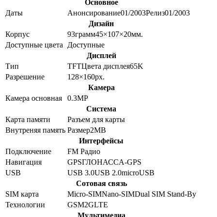
Основное
Даты
Анонсирование
01/2003
Релиз
01/2003
Дизайн
Корпус
93
грамм
45×107×20
мм.
Доступные цвета
Доступные
Дисплей
Тип
TFT
Цвета дисплея
65K
Разрешение
128×160
px.
Камера
Камера основная
0.3
MP
Система
Карта памяти
Разъем для карты
Внутреняя память
Размер
2MB
Интерфейсы
Подключение
FM Радио
Навигация
GPS
ГЛОНАСС
A-GPS
USB
USB 3.0
USB 2.0
microUSB
Сотовая связь
SIM карта
Micro-SIM
Nano-SIM
Dual SIM Stand-By
Технологии
GSM
2G
LTE
Мультимедиа