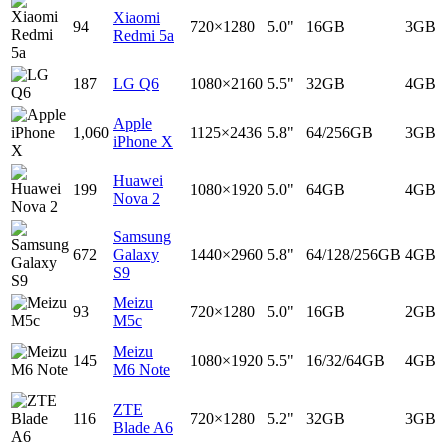
Xiaomi
94
720×1280
5.0"
16GB
3GB
Redmi 5a
187
LG Q6
1080×2160
5.5"
32GB
4GB
Apple
1,060
1125×2436
5.8"
64/256GB
3GB
iPhone X
Huawei
199
1080×1920
5.0"
64GB
4GB
Nova 2
Samsung
672
Galaxy
1440×2960
5.8"
64/128/256GB
4GB
S9
Meizu
93
720×1280
5.0"
16GB
2GB
M5c
Meizu
145
1080×1920
5.5"
16/32/64GB
4GB
M6 Note
ZTE
116
720×1280
5.2"
32GB
3GB
Blade A6