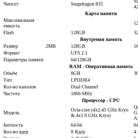
S
Чипсет
Snapdragon 835
4
Карта памяти
Максимальная
1
емкость
Flash
128GB
3
Внутреняя память
Размер
2MB
128GB
1
Формат
UFS 2.1
Параметры памяти
64/128GB
RAM - Оперативная память
Обьём
8GB
3
Тип
LPDDR4
Кол-во каналов
Dual Channel
Частота
1866 MHz
Процессор - CPU
Qu
Octa-core (4x2.45 GHz Kryo
Модель
G
& 4x1.9 GHz Kryo)
A
Битность
64-bit
64
Кол-во ядер
8 Ядер
4