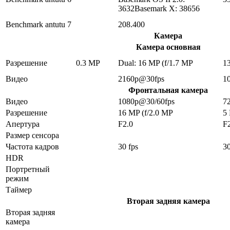
3632Basemark X: 38656
Benchmark antutu 7
208.400
Камера
Камера основная
Разрешение
0.3 MP
Dual: 16 MP (f/1.7 MP
1
Видео
2160p@30fps
1
Фронтальная камера
Видео
1080p@30/60fps
7
Разрешение
16 MP (f/2.0 MP
5
Апертура
F2.0
F
Размер сенсора
Частота кадров
30 fps
30
HDR
Портретный
режим
Таймер
Вторая задняя камера
Вторая задняя
камера