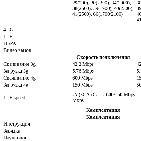
29(700), 30(2300), 34(2000),
38
38(2600), 39(1900), 40(2300),
39
41(2500), 66(1700/2100)
40
4
4.5G
LTE
HSPA
Видео вызов
Скорость подключения
Скачивание 3g
42.2 Mbps
4
Загрузка 3g
5.76 Mbps
5
Скачивание 4g
600 Mbps
1
Загрузка 4g
150 Mbps
5
-A (3CA) Cat12 600/150 Mbps
LTE speed
Mbps
Комплектация
Комплектация
Инструкция
Зарядка
Наушники