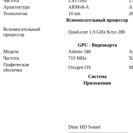
Частота
2.45 GHz
1
Архитектура
ARMv8-A
A
Технология
10 nm
2
Вспомогательный процессор
Вспомогательный
Quad-core 1.9 GHz Kryo 280
процессор
GPU - Видеокарта
Модель
Adreno 540
A
Частота
710 MHz
5
Графическая
Oxygen OS
M
оболочка
Система
Приложения
Dirac HD Sound