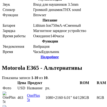
Звук
Вход для наушников 3.5mm
Спикер
Громкий динамик
THX sound
Функции
Browser
Питание
Батарея
Lithium Ion
750
мА-ч
Сменный
Зарядка
Магнитное зарядное устройство
Время работы
Ожидание
140
часы
Функции
Уведомления
Вибрация
Время
Часы
Будильник
Подробнее
Motorola E365 - Альтернативы
Показаны записи
1-10
из
10
.
Цена
Продукт
ROM
RAM
Фото
USD
Название
px.
OnePlus
463
1080×2160
6.01"
64/128GB
8GB
5t