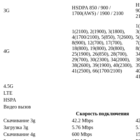
H
HSDPA 850 / 900 /
3G
90
1700(AWS) / 1900 / 2100
2
1(
1(2100), 2(1900), 3(1800),
3(
4(1700/2100), 5(850), 7(2600),
5(
8(900), 12(700), 17(700),
7(
18(800), 19(800), 20(800),
8(
4G
25(1900), 26(850), 28(700),
34
29(700), 30(2300), 34(2000),
38
38(2600), 39(1900), 40(2300),
39
41(2500), 66(1700/2100)
40
4
4.5G
LTE
HSPA
Видео вызов
Скорость подключения
Скачивание 3g
42.2 Mbps
4
Загрузка 3g
5.76 Mbps
5
Скачивание 4g
600 Mbps
1