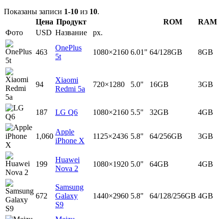
Показаны записи
1-10
из
10
.
Цена
Продукт
ROM
RAM
Фото
USD
Название
px.
OnePlus
463
1080×2160
6.01"
64/128GB
8GB
5t
Xiaomi
94
720×1280
5.0"
16GB
3GB
Redmi 5a
187
LG Q6
1080×2160
5.5"
32GB
4GB
Apple
1,060
1125×2436
5.8"
64/256GB
3GB
iPhone X
Huawei
199
1080×1920
5.0"
64GB
4GB
Nova 2
Samsung
672
Galaxy
1440×2960
5.8"
64/128/256GB
4GB
S9