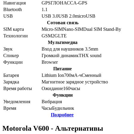
Навигация
GPS
ГЛОНАСС
A-GPS
Bluetooth
1.1
USB
USB 3.0
USB 2.0
microUSB
Сотовая связь
SIM карта
Micro-SIM
Nano-SIM
Dual SIM Stand-By
Технологии
GSM
2G
LTE
Мультимедиа
Звук
Вход для наушников 3.5mm
Спикер
Громкий динамик
THX sound
Функции
Browser
Питание
Батарея
Lithium Ion
700
мА-ч
Сменный
Зарядка
Магнитное зарядное устройство
Время работы
Ожидание
160
часы
Функции
Уведомления
Вибрация
Время
Часы
Будильник
Подробнее
Motorola V600 - Альтернативы