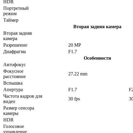
HDR
Портретный
режим
Таймер
Вторая задняя камера
Вторая задняя
камера
Разрешение
20 MP
Диафрагма
F1.7
Особенности
Автофокус
Фокусное
27.22 mm
расстояние
Вспышка
Апертура
F1.7
F
Частота кадров для
30 fps
30
видео
Размер сенсора
камеры
HDR
Голосовое
управление