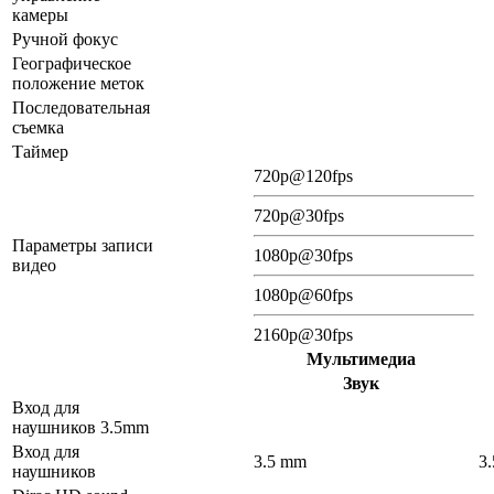
камеры
Ручной фокус
Географическое
положение меток
Последовательная
съемка
Таймер
720p@120fps
720p@30fps
Параметры записи
1080p@30fps
видео
1080p@60fps
2160p@30fps
Мультимедиа
Звук
Вход для
наушников 3.5mm
Вход для
3.5 mm
3
наушников