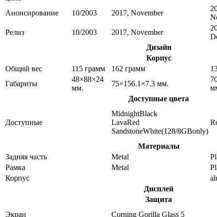
2
Анонсирование
10/2003
2017, November
N
2
Релиз
10/2003
2017, November
D
Дизайн
Корпус
Общий вес
115 грамм
162 грамм
1
48×88×24
7
Габариты
75×156.1×7.3 мм.
мм.
м
Доступные цвета
MidnightBlack
Доступные
LavaRed
R
SandstoneWhite(128/8GBonly)
Материалы
Задняя часть
Metal
Pl
Рамка
Metal
Pl
Корпус
a
Дисплей
Защита
Экран
Corning Gorilla Glass 5