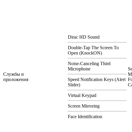
Dirac HD Sound
Double-Tap The Screen To
Open (KnockON)
Noise-Canceling Third
Microphone
S
Службы и
M
приложения
Speed Notification Keys (Alert
Fo
Slider)
Ca
Virtual Keypad
Screen Mirroring
Face Identification