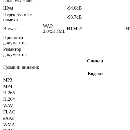
Dirac HD sound
Шум
-94.0dB
Перекрестные
-93.7dB
помехи
WAP
Browser
HTML5
H
2.0/xHTML
Просмотр
документов
Редактор
документов
Спикер
Громкий динамик
Кодеки
MP3
MP4
H.265
H.264
WAV
FLAC
eAAc
WMA