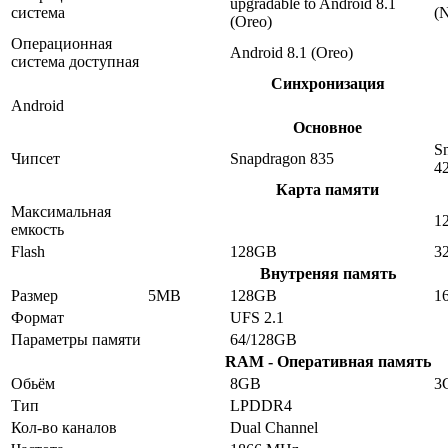
upgradable to Android 8.1
система
(
(Oreo)
Операционная
Android 8.1 (Oreo)
система доступная
Синхронизация
Android
Основное
S
Чипсет
Snapdragon 835
4
Карта памяти
Максимальная
1
емкость
Flash
128GB
3
Внутреняя память
Размер
5MB
128GB
1
Формат
UFS 2.1
Параметры памяти
64/128GB
RAM - Оперативная память
Обьём
8GB
3
Тип
LPDDR4
Кол-во каналов
Dual Channel