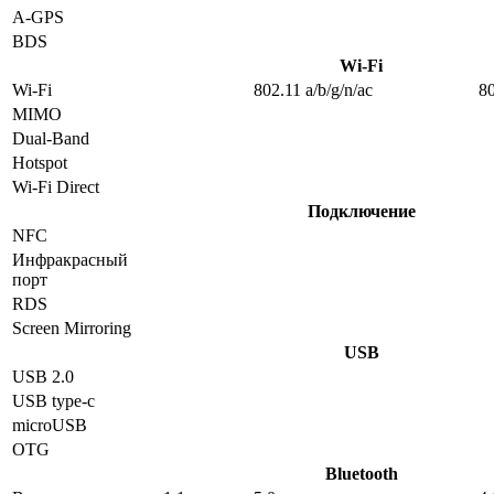
A-GPS
BDS
Wi-Fi
Wi-Fi
802.11 a/b/g/n/ac
80
MIMO
Dual-Band
Hotspot
Wi-Fi Direct
Подключение
NFC
Инфракрасный
порт
RDS
Screen Mirroring
USB
USB 2.0
USB type-c
microUSB
OTG
Bluetooth