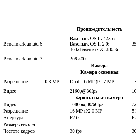
Производительность
Basemark OS II: 4235 /
Benchmark antutu 6
Basemark OS II 2.0:
3
3632Basemark X: 38656
Benchmark antutu 7
208.400
Камера
Камера основная
Разрешение
0.3 MP
Dual: 16 MP (f/1.7 MP
1
Видео
2160p@30fps
1
Фронтальная камера
Видео
1080p@30/60fps
7
Разрешение
16 MP (f/2.0 MP
5
Апертура
F2.0
F
Размер сенсора
Частота кадров
30 fps
30