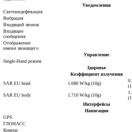
Уведомления
Светоиндефикация
Вибрация
Входящий звонок
Входящие
сообщения
Отображение
имени звонящего
Управление
Single-Hand режим
Здоровье
Коэффициент излучения
0
SAR EU head
1.680 W/kg (10g)
(1
1
SAR EU body
1.710 W/kg (10g)
(1
Интерфейсы
Навигация
GPS
ГЛОНАСС
Компас