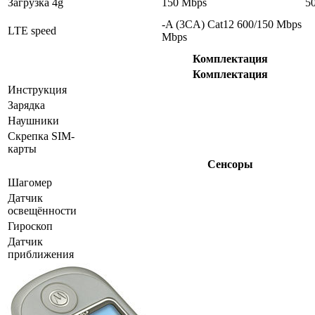
Загрузка 4g
150 Mbps
5
-A (3CA) Cat12 600/150 Mbps
LTE speed
Mbps
Комплектация
Комплектация
Инструкция
Зарядка
Наушники
Скрепка SIM-
карты
Сенсоры
Шагомер
Датчик
освещённости
Гироскоп
Датчик
приближения