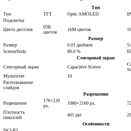
Тип
Тип
TFT
Optic AMOLED
I
Подсветка
65K
Цвета дисплея
16M цветов
1
цветов
Размер
Размер
6.01 дюймов
5
Screen/body
80.0 %
6
Сенсорный экран
Ca
Сенсорный экран
Capacitive Screen
S
Мультитач
10
Распознавание
слайдов
Разрешение
176×220
Разрешение
1080×2160 px.
7
px.
Плотность
401 ppi
29
пикселей
Особенности
DCI-P3