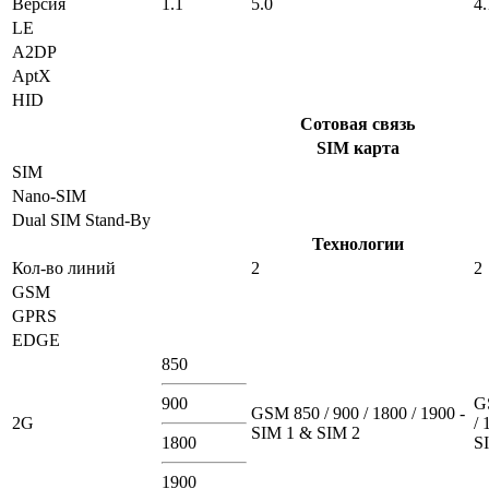
Версия
1.1
5.0
4.
LE
A2DP
AptX
HID
Сотовая связь
SIM карта
SIM
Nano-SIM
Dual SIM Stand-By
Технологии
Кол-во линий
2
2
GSM
GPRS
EDGE
850
900
G
GSM 850 / 900 / 1800 / 1900 -
2G
/ 
SIM 1 & SIM 2
1800
S
1900