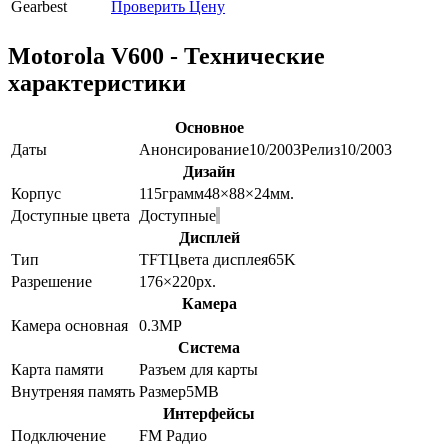
Gearbest
Проверить Цену
Motorola V600 - Технические
характеристики
Основное
Даты
Анонсирование
10/2003
Релиз
10/2003
Дизайн
Корпус
115
грамм
48×88×24
мм.
Доступные цвета
Доступные
Дисплей
Тип
TFT
Цвета дисплея
65K
Разрешение
176×220
px.
Камера
Камера основная
0.3
MP
Система
Карта памяти
Разъем для карты
Внутреняя память
Размер
5MB
Интерфейсы
Подключение
FM Радио