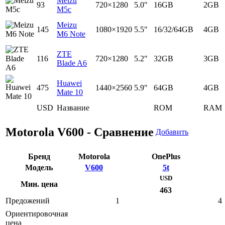
Meizu
93
720×1280
5.0"
16GB
2GB
M5c
Meizu
145
1080×1920
5.5"
16/32/64GB
4GB
M6 Note
ZTE
116
720×1280
5.2"
32GB
3GB
Blade A6
Huawei
475
1440×2560
5.9"
64GB
4GB
Mate 10
USD
Название
ROM
RAM
Motorola V600 - Сравнение
Добавить
Бренд
Motorola
OnePlus
Модель
V600
5t
USD
Мин. цена
463
Предожений
1
4
Ориентировочная
цена