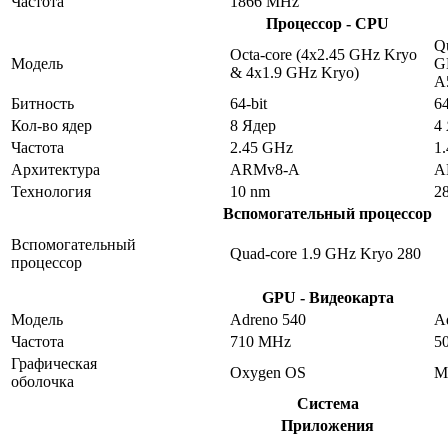
Частота
1866 MHz
Процессор - CPU
Qu
Octa-core (4x2.45 GHz Kryo
Модель
G
& 4x1.9 GHz Kryo)
A
Битность
64-bit
64
Кол-во ядер
8 Ядер
4
Частота
2.45 GHz
1
Архитектура
ARMv8-A
A
Технология
10 nm
2
Вспомогательный процессор
Вспомогательный
Quad-core 1.9 GHz Kryo 280
процессор
GPU - Видеокарта
Модель
Adreno 540
A
Частота
710 MHz
5
Графическая
Oxygen OS
M
оболочка
Система
Приложения