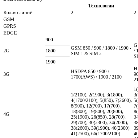
Технологии
Кол-во линий
2
2
GSM
GPRS
EDGE
900
G
GSM 850 / 900 / 1800 / 1900 -
2G
1800
/ 
SIM 1 & SIM 2
S
1900
H
HSDPA 850 / 900 /
3G
90
1700(AWS) / 1900 / 2100
2
1(
1(2100), 2(1900), 3(1800),
3(
4(1700/2100), 5(850), 7(2600),
5(
8(900), 12(700), 17(700),
7(
18(800), 19(800), 20(800),
8(
4G
25(1900), 26(850), 28(700),
34
29(700), 30(2300), 34(2000),
38
38(2600), 39(1900), 40(2300),
39
41(2500), 66(1700/2100)
40