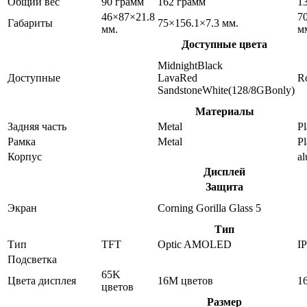
Общий вес
90 грамм
162 грамм
1
46×87×21.8
7
Габариты
75×156.1×7.3 мм.
мм.
м
Доступные цвета
MidnightBlack
Доступные
LavaRed
R
SandstoneWhite(128/8GBonly)
Материалы
Задняя часть
Metal
Pl
Рамка
Metal
Pl
Корпус
a
Дисплей
Защита
Экран
Corning Gorilla Glass 5
Тип
Тип
TFT
Optic AMOLED
I
Подсветка
65K
Цвета дисплея
16M цветов
1
цветов
Размер