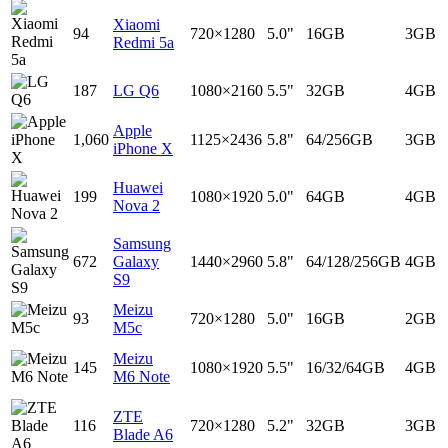
Xiaomi
94
720×1280
5.0"
16GB
3GB
Redmi 5a
187
LG Q6
1080×2160
5.5"
32GB
4GB
Apple
1,060
1125×2436
5.8"
64/256GB
3GB
iPhone X
Huawei
199
1080×1920
5.0"
64GB
4GB
Nova 2
Samsung
672
Galaxy
1440×2960
5.8"
64/128/256GB
4GB
S9
Meizu
93
720×1280
5.0"
16GB
2GB
M5c
Meizu
145
1080×1920
5.5"
16/32/64GB
4GB
M6 Note
ZTE
116
720×1280
5.2"
32GB
3GB
Blade A6