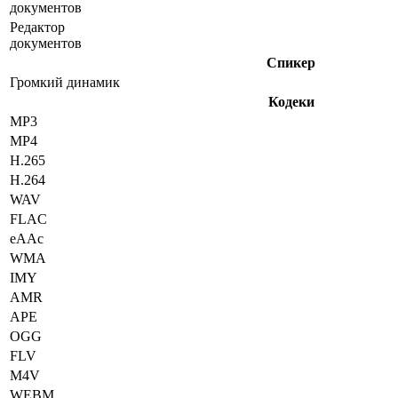
документов
Редактор
документов
Спикер
Громкий динамик
Кодеки
MP3
MP4
H.265
H.264
WAV
FLAC
eAAc
WMA
IMY
AMR
APE
OGG
FLV
M4V
WEBM