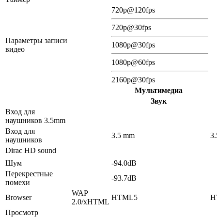
720p@120fps
720p@30fps
Параметры записи
1080p@30fps
видео
1080p@60fps
2160p@30fps
Мультимедиа
Звук
Вход для
наушников 3.5mm
Вход для
3.5 mm
3
наушников
Dirac HD sound
Шум
-94.0dB
Перекрестные
-93.7dB
помехи
WAP
Browser
HTML5
H
2.0/xHTML
Просмотр