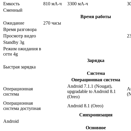
Емкость
810 мА-ч
3300 мА-ч
3
Сменный
Время работы
Ожидание
270 часы
Время разговора
Просмотр видео
2
Standby 3g
Режим ожидания в
сети 4g
Зарядка
Быстрая зарядка
Система
Операционная система
Android 7.1.1 (Nougat),
Операционная
An
upgradable to Android 8.1
система
(
(Oreo)
Операционная
Android 8.1 (Oreo)
система доступная
Синхронизация
Android
Основное