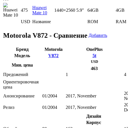
Huawei
475
1440×2560
5.9"
64GB
4GB
Mate 10
USD
Название
ROM
RAM
Motorola V872 - Сравнение
Добавить
Бренд
Motorola
OnePlus
Модель
V872
5t
USD
Мин. цена
463
Предожений
1
4
Ориентировочная
цена
2
Анонсирование
01/2004
2017, November
N
2
Релиз
01/2004
2017, November
D
Дизайн
Корпус