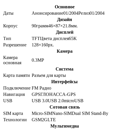
Основное
Даты
Анонсирование
01/2004
Релиз
01/2004
Дизайн
Корпус
90
грамм
46×87×21.8
мм.
Дисплей
Тип
TFT
Цвета дисплея
65K
Разрешение
128×160
px.
Камера
Камера
0.3
MP
основная
Система
Карта памяти
Разъем для карты
Интерфейсы
Подключение
FM Радио
Навигация
GPS
ГЛОНАСС
A-GPS
USB
USB 3.0
USB 2.0
microUSB
Сотовая связь
SIM карта
Micro-SIM
Nano-SIM
Dual SIM Stand-By
Технологии
GSM
2G
LTE
Мультимедиа