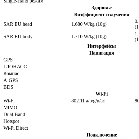
Single-Hand режим
Здоровье
Коэффициент излучения
0
SAR EU head
1.680 W/kg (10g)
(1
1
SAR EU body
1.710 W/kg (10g)
(1
Интерфейсы
Навигация
GPS
ГЛОНАСС
Компас
A-GPS
BDS
Wi-Fi
Wi-Fi
802.11 a/b/g/n/ac
80
MIMO
Dual-Band
Hotspot
Wi-Fi Direct
Подключение