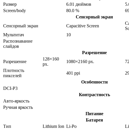
Размер
6.01 дюймов
5
Screen/body
80.0 %
6
Сенсорный экран
Ca
Сенсорный экран
Capacitive Screen
S
Мультитач
10
Распознавание
слайдов
Разрешение
128×160
Разрешение
1080×2160 px.
7
px.
Плотность
401 ppi
29
пикселей
Особенности
DCI-P3
Контрастность
Авто-яркость
Ручная яркость
Питание
Батарея
Тип
Lithium Ion
Li-Po
Li