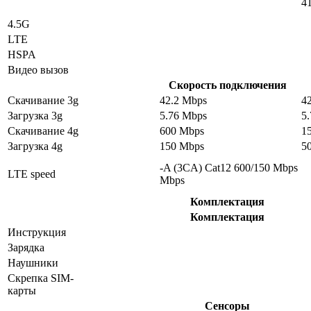
4
4.5G
LTE
HSPA
Видео вызов
Скорость подключения
Скачивание 3g
42.2 Mbps
4
Загрузка 3g
5.76 Mbps
5
Скачивание 4g
600 Mbps
1
Загрузка 4g
150 Mbps
5
-A (3CA) Cat12 600/150 Mbps
LTE speed
Mbps
Комплектация
Комплектация
Инструкция
Зарядка
Наушники
Скрепка SIM-
карты
Сенсоры