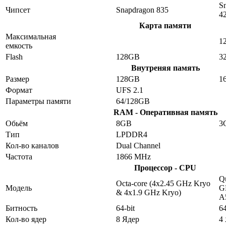
S
Чипсет
Snapdragon 835
4
Карта памяти
Максимальная
1
емкость
Flash
128GB
3
Внутреняя память
Размер
128GB
1
Формат
UFS 2.1
Параметры памяти
64/128GB
RAM - Оперативная память
Обьём
8GB
3
Тип
LPDDR4
Кол-во каналов
Dual Channel
Частота
1866 MHz
Процессор - CPU
Qu
Octa-core (4x2.45 GHz Kryo
Модель
G
& 4x1.9 GHz Kryo)
A
Битность
64-bit
64
Кол-во ядер
8 Ядер
4