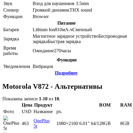
Звук
Вход для наушников 3.5mm
Спикер
Громкий динамик
THX sound
Функции
Browser
Питание
Батарея
Lithium Ion
810
мА-ч
Сменный
Магнитное зарядное устройство
Беспроводная
Зарядка
зарядка
Быстрая зарядка
Время
Ожидание
270
часы
работы
Функции
Уведомления
Вибрация
Подробнее
Motorola V872 - Альтернативы
Показаны записи
1-10
из
10
.
Цена
Продукт
ROM
RAM
Фото
USD
Название
px.
OnePlus
463
1080×2160
6.01"
64/128GB
8GB
5t