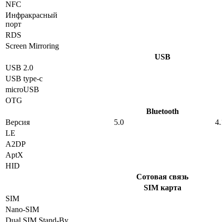
NFC
Инфракрасный
порт
RDS
Screen Mirroring
USB
USB 2.0
USB type-c
microUSB
OTG
Bluetooth
Версия
5.0
4.
LE
A2DP
AptX
HID
Сотовая связь
SIM карта
SIM
Nano-SIM
Dual SIM Stand-By