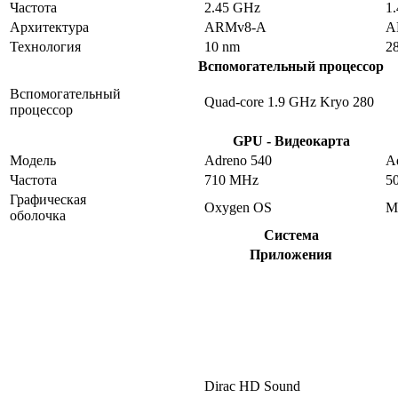
Частота
2.45 GHz
1
Архитектура
ARMv8-A
A
Технология
10 nm
2
Вспомогательный процессор
Вспомогательный
Quad-core 1.9 GHz Kryo 280
процессор
GPU - Видеокарта
Модель
Adreno 540
A
Частота
710 MHz
5
Графическая
Oxygen OS
M
оболочка
Система
Приложения
Dirac HD Sound