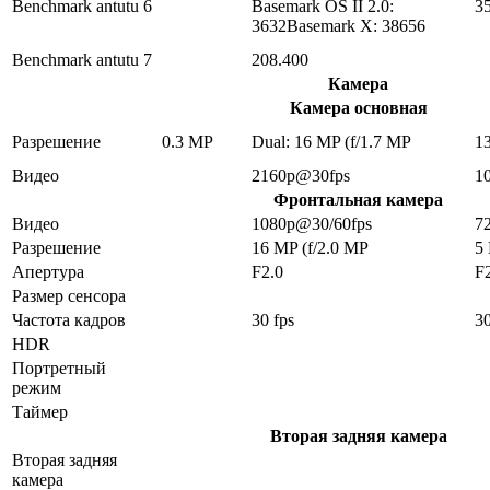
Benchmark antutu 6
Basemark OS II 2.0:
3
3632Basemark X: 38656
Benchmark antutu 7
208.400
Камера
Камера основная
Разрешение
0.3 MP
Dual: 16 MP (f/1.7 MP
1
Видео
2160p@30fps
1
Фронтальная камера
Видео
1080p@30/60fps
7
Разрешение
16 MP (f/2.0 MP
5
Апертура
F2.0
F
Размер сенсора
Частота кадров
30 fps
30
HDR
Портретный
режим
Таймер
Вторая задняя камера
Вторая задняя
камера