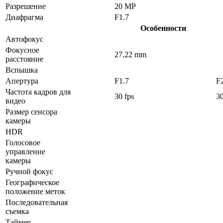
Разрешение
20 MP
Диафрагма
F1.7
Особенности
Автофокус
Фокусное
27.22 mm
расстояние
Вспышка
Апертура
F1.7
F
Частота кадров для
30 fps
30
видео
Размер сенсора
камеры
HDR
Голосовое
управление
камеры
Ручной фокус
Географическое
положение меток
Последовательная
съемка
Таймер