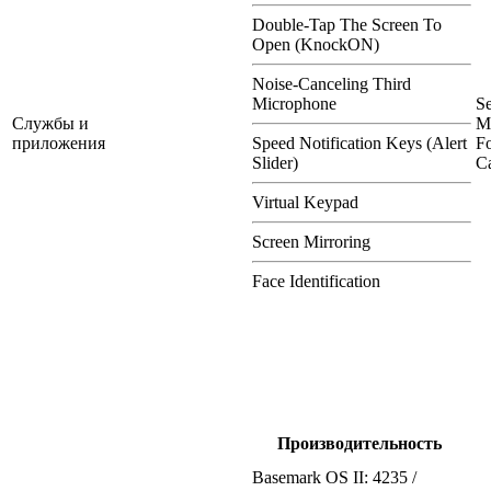
Double-Tap The Screen To
Open (KnockON)
Noise-Canceling Third
Microphone
S
Службы и
M
приложения
Speed Notification Keys (Alert
Fo
Slider)
Ca
Virtual Keypad
Screen Mirroring
Face Identification
Производительность
Basemark OS II: 4235 /