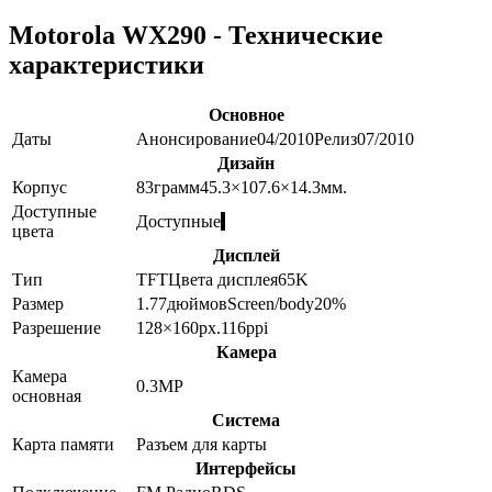
Motorola WX290 - Технические
характеристики
Основное
Даты
Анонсирование
04/2010
Релиз
07/2010
Дизайн
Корпус
83
грамм
45.3×107.6×14.3
мм.
Доступные
Доступные
цвета
Дисплей
Тип
TFT
Цвета дисплея
65K
Размер
1.77
дюймов
Screen/body
20
%
Разрешение
128×160
px.
116
ppi
Камера
Камера
0.3
MP
основная
Система
Карта памяти
Разъем для карты
Интерфейсы