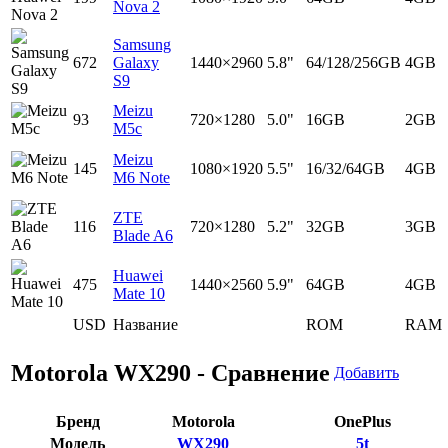
Nova 2
Samsung
672
Galaxy
1440×2960
5.8"
64/128/256GB
4GB
S9
Meizu
93
720×1280
5.0"
16GB
2GB
M5c
Meizu
145
1080×1920
5.5"
16/32/64GB
4GB
M6 Note
ZTE
116
720×1280
5.2"
32GB
3GB
Blade A6
Huawei
475
1440×2560
5.9"
64GB
4GB
Mate 10
USD
Название
ROM
RAM
Motorola WX290 - Сравнение
Добавить
Бренд
Motorola
OnePlus
Модель
WX290
5t