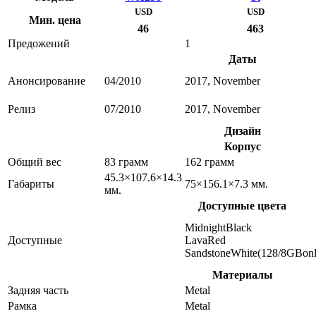
USD
USD
Мин. цена
46
463
Предожений
1
Даты
Анонсирование
04/2010
2017, November
Релиз
07/2010
2017, November
Дизайн
Корпус
Общий вес
83 грамм
162 грамм
45.3×107.6×14.3
Габариты
75×156.1×7.3 мм.
мм.
Доступные цвета
MidnightBlack
Доступные
LavaRed
SandstoneWhite(128/8GBonl
Материалы
Задняя часть
Metal
Рамка
Metal