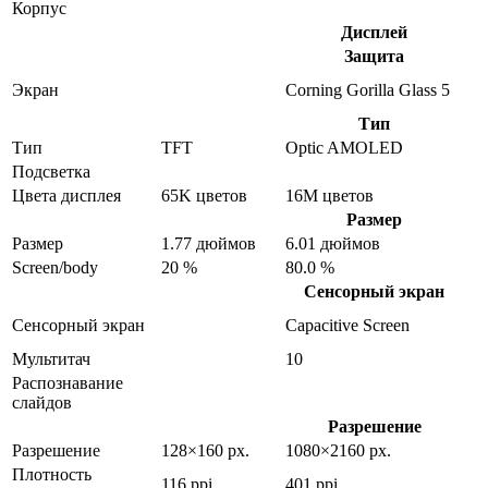
Корпус
Дисплей
Защита
Экран
Corning Gorilla Glass 5
Тип
Тип
TFT
Optic AMOLED
Подсветка
Цвета дисплея
65K цветов
16M цветов
Размер
Размер
1.77 дюймов
6.01 дюймов
Screen/body
20 %
80.0 %
Сенсорный экран
Сенсорный экран
Capacitive Screen
Мультитач
10
Распознавание
слайдов
Разрешение
Разрешение
128×160 px.
1080×2160 px.
Плотность
116 ppi
401 ppi