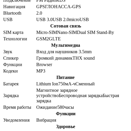
Подключение
FM Радио
RDS
Навигация
GPS
ГЛОНАСС
A-GPS
Bluetooth
2.0
USB
USB 3.0
USB 2.0
microUSB
Сотовая связь
SIM карта
Micro-SIM
Nano-SIM
Dual SIM Stand-By
Технологии
GSM
2G
LTE
Мультимедиа
Звук
Вход для наушников 3.5mm
Спикер
Громкий динамик
THX sound
Функции
Browser
Кодеки
MP3
Питание
Батарея
Lithium Ion
750
мА-ч
Сменный
Магнитное зарядное
Зарядка
устройство
Беспроводная зарядка
Быстрая
зарядка
Время работы
Ожидание
580
часы
Функции
Уведомления
Вибрация
Здоровье