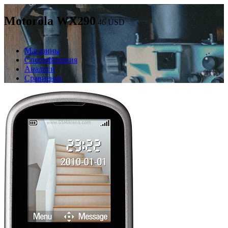
Motorola WX290
46
USD
Магазины
Спецификация
Аналоги
Сравнение