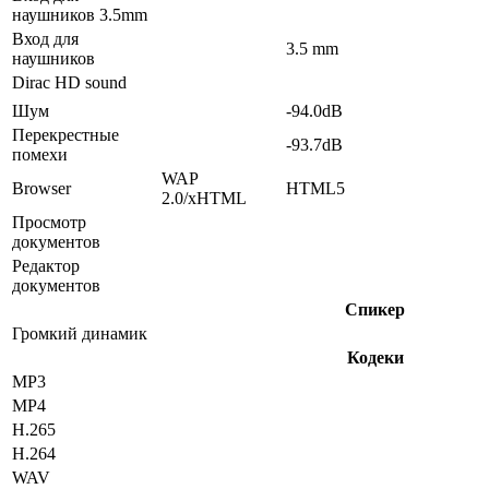
наушников 3.5mm
Вход для
3.5 mm
наушников
Dirac HD sound
Шум
-94.0dB
Перекрестные
-93.7dB
помехи
WAP
Browser
HTML5
2.0/xHTML
Просмотр
документов
Редактор
документов
Спикер
Громкий динамик
Кодеки
MP3
MP4
H.265
H.264
WAV