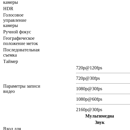
камеры
HDR
Голосовое
управление
камеры
Ручной фокус
Географическое
положение меток
Последовательная
съемка
Таймер
720p@120fps
720p@30fps
Параметры записи
1080p@30fps
видео
1080p@60fps
2160p@30fps
Мультимедиа
Звук
Вход для