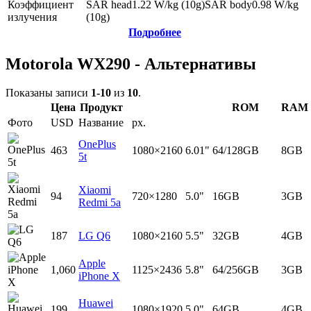
Коэффициент
SAR head
1.22
W/kg (10g)
SAR body
0.98
W/kg
излучения
(10g)
Подробнее
Motorola WX290 - Альтернативы
Показаны записи
1-10
из
10
.
Цена
Продукт
ROM
RAM
Фото
USD
Название
px.
OnePlus
463
1080×2160
6.01"
64/128GB
8GB
5t
Xiaomi
94
720×1280
5.0"
16GB
3GB
Redmi 5a
187
LG Q6
1080×2160
5.5"
32GB
4GB
Apple
1,060
1125×2436
5.8"
64/256GB
3GB
iPhone X
Huawei
199
1080×1920
5.0"
64GB
4GB