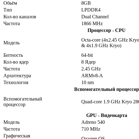
Обьём
8GB
Тип
LPDDR4
Кол-во каналов
Dual Channel
Частота
1866 MHz
Процессор - CPU
Octa-core (4x2.45 GHz Kry
Модель
& 4x1.9 GHz Kryo)
Битность
64-bit
Кол-во ядер
8 Ядер
Частота
2.45 GHz
Архитектура
ARMv8-A
Технология
10 nm
Вспомогательный процессор
Вспомогательный
Quad-core 1.9 GHz Kryo 28
процессор
GPU - Видеокарта
Модель
Adreno 540
Частота
710 MHz
Графическая
Oxygen OS