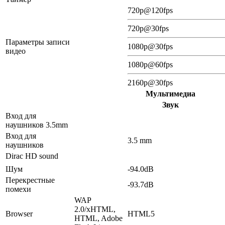
720p@120fps
720p@30fps
Параметры записи
1080p@30fps
видео
1080p@60fps
2160p@30fps
Мультимедиа
Звук
Вход для
наушников 3.5mm
Вход для
3.5 mm
наушников
Dirac HD sound
Шум
-94.0dB
Перекрестные
-93.7dB
помехи
WAP
2.0/xHTML,
Browser
HTML5
HTML, Adobe