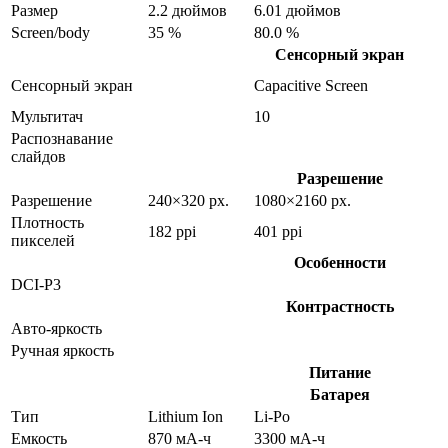
Размер
2.2 дюймов
6.01 дюймов
Screen/body
35 %
80.0 %
Сенсорный экран
Сенсорный экран
Capacitive Screen
Мультитач
10
Распознавание
слайдов
Разрешение
Разрешение
240×320 px.
1080×2160 px.
Плотность
182 ppi
401 ppi
пикселей
Особенности
DCI-P3
Контрастность
Авто-яркость
Ручная яркость
Питание
Батарея
Тип
Lithium Ion
Li-Po
Емкость
870 мА-ч
3300 мА-ч