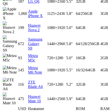
187
LG Q6
1080×2160
5.5"
32GB
4GB
Apple
1,060
1125×2436
5.8"
64/256GB
3GB
iPhone X
Huawei
199
1080×1920
5.0"
64GB
4GB
Nova 2
Samsung
672
Galaxy
1440×2960
5.8"
64/128/256GB
4GB
S9
Meizu
93
720×1280
5.0"
16GB
2GB
M5c
Meizu
145
1080×1920
5.5"
16/32/64GB
4GB
M6 Note
ZTE
116
720×1280
5.2"
32GB
3GB
Blade A6
Huawei
475
1440×2560
5.9"
64GB
4GB
Mate 10
USD
Название
ROM
RAM