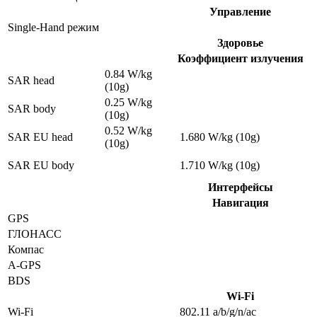
Управление
Single-Hand режим
Здоровье
Коэффициент излучения
0.84 W/kg
SAR head
(10g)
0.25 W/kg
SAR body
(10g)
0.52 W/kg
SAR EU head
1.680 W/kg (10g)
(10g)
SAR EU body
1.710 W/kg (10g)
Интерфейсы
Навигация
GPS
ГЛОНАСС
Компас
A-GPS
BDS
Wi-Fi
Wi-Fi
802.11 a/b/g/n/ac