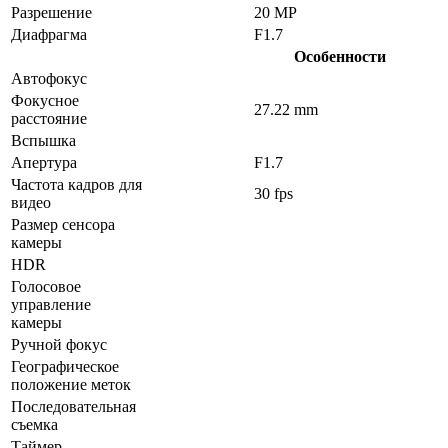
Разрешение
20 MP
Диафрагма
F1.7
Особенности
Автофокус
Фокусное
27.22 mm
расстояние
Вспышка
Апертура
F1.7
Частота кадров для
30 fps
видео
Размер сенсора
камеры
HDR
Голосовое
управление
камеры
Ручной фокус
Географическое
положение меток
Последовательная
съемка
Таймер