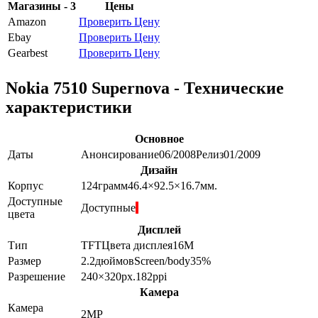
Магазины - 3
Цены
Amazon
Проверить Цену
Ebay
Проверить Цену
Gearbest
Проверить Цену
Nokia 7510 Supernova - Технические
характеристики
Основное
Даты
Анонсирование
06/2008
Релиз
01/2009
Дизайн
Корпус
124
грамм
46.4×92.5×16.7
мм.
Доступные
Доступные
цвета
Дисплей
Тип
TFT
Цвета дисплея
16M
Размер
2.2
дюймов
Screen/body
35
%
Разрешение
240×320
px.
182
ppi
Камера
Камера
2
MP