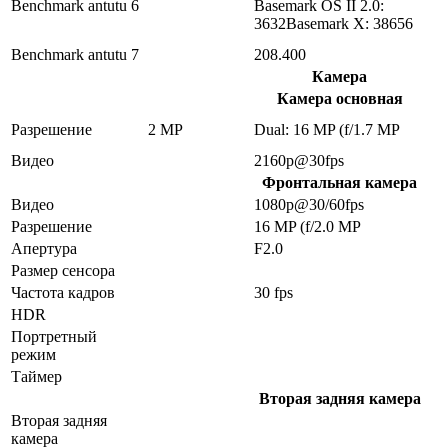
Benchmark antutu 6
Basemark OS II 2.0:
3632Basemark X: 38656
Benchmark antutu 7
208.400
Камера
Камера основная
Разрешение
2 MP
Dual: 16 MP (f/1.7 MP
Видео
2160p@30fps
Фронтальная камера
Видео
1080p@30/60fps
Разрешение
16 MP (f/2.0 MP
Апертура
F2.0
Размер сенсора
Частота кадров
30 fps
HDR
Портретный
режим
Таймер
Вторая задняя камера
Вторая задняя
камера