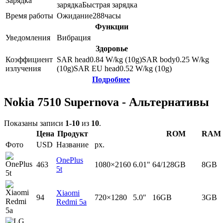
Зарядка
зарядка
Быстрая зарядка
Время работы
Ожидание
288
часы
Функции
Уведомления
Вибрация
Здоровье
Коэффициент
SAR head
0.84
W/kg (10g)
SAR body
0.25
W/kg
излучения
(10g)
SAR EU head
0.52
W/kg (10g)
Подробнее
Nokia 7510 Supernova - Альтернативы
Показаны записи
1-10
из
10
.
Цена
Продукт
ROM
RAM
Фото
USD
Название
px.
OnePlus
463
1080×2160
6.01"
64/128GB
8GB
5t
Xiaomi
94
720×1280
5.0"
16GB
3GB
Redmi 5a