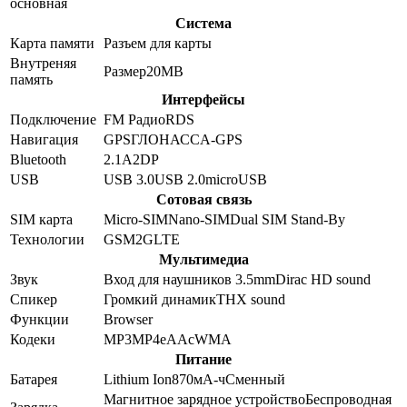
основная
Система
Карта памяти
Разъем для карты
Внутреняя
Размер
20MB
память
Интерфейсы
Подключение
FM Радио
RDS
Навигация
GPS
ГЛОНАСС
A-GPS
Bluetooth
2.1
A2DP
USB
USB 3.0
USB 2.0
microUSB
Сотовая связь
SIM карта
Micro-SIM
Nano-SIM
Dual SIM Stand-By
Технологии
GSM
2G
LTE
Мультимедиа
Звук
Вход для наушников 3.5mm
Dirac HD sound
Спикер
Громкий динамик
THX sound
Функции
Browser
Кодеки
MP3
MP4
eAAc
WMA
Питание
Батарея
Lithium Ion
870
мА-ч
Сменный
Магнитное зарядное устройство
Беспроводная