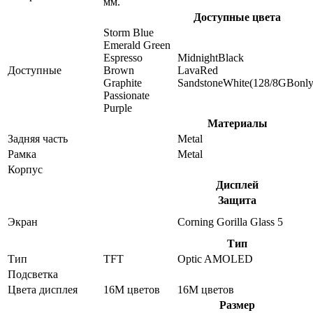
мм.
Доступные цвета
Storm Blue
Emerald Green
Espresso
MidnightBlack
Доступные
Brown
LavaRed
Graphite
SandstoneWhite(128/8GBonly
Passionate
Purple
Материалы
Задняя часть
Metal
Рамка
Metal
Корпус
Дисплей
Защита
Экран
Corning Gorilla Glass 5
Тип
Тип
TFT
Optic AMOLED
Подсветка
Цвета дисплея
16M цветов
16M цветов
Размер