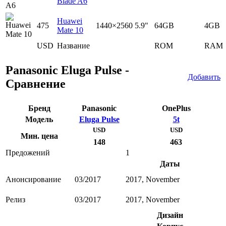
Blade A6
Huawei
475
1440×2560
5.9"
64GB
4GB
Mate 10
USD
Название
ROM
RAM
Panasonic Eluga Pulse -
Добавить
Сравнение
Бренд
Panasonic
OnePlus
Модель
Eluga Pulse
5t
USD
USD
Мин. цена
148
463
Предожений
1
Даты
Анонсирование
03/2017
2017, November
Релиз
03/2017
2017, November
Дизайн