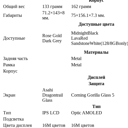
Корпус
Общий вес
133 грамм
162 грамм
71.2×143×8
Габариты
75×156.1×7.3 мм.
мм.
Доступные цвета
MidnightBlack
Rose Gold
Доступные
LavaRed
Dark Grey
SandstoneWhite(128/8GBonly
Материалы
Задняя часть
Metal
Рамка
Metal
Корпус
Дисплей
Защита
Asahi
Экран
Dragontrail
Corning Gorilla Glass 5
Glass
Тип
Тип
IPS LCD
Optic AMOLED
Подсветка
Цвета дисплея
16M цветов
16M цветов