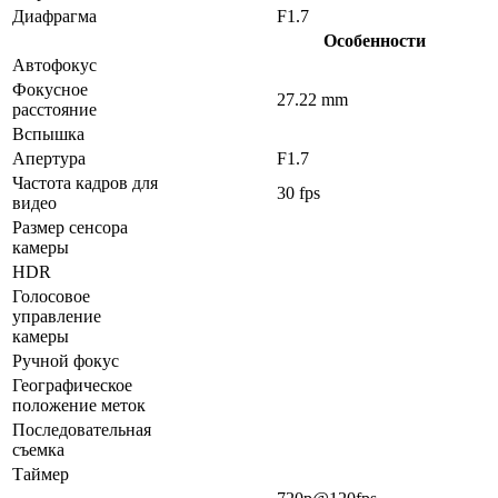
Диафрагма
F1.7
Особенности
Автофокус
Фокусное
27.22 mm
расстояние
Вспышка
Апертура
F1.7
Частота кадров для
30 fps
видео
Размер сенсора
камеры
HDR
Голосовое
управление
камеры
Ручной фокус
Географическое
положение меток
Последовательная
съемка
Таймер