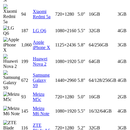
Xiaomi
94
720×1280
5.0"
16GB
3GB
Redmi 5a
187
LG Q6
1080×2160
5.5"
32GB
4GB
Apple
1,060
1125×2436
5.8"
64/256GB
3GB
iPhone X
Huawei
199
1080×1920
5.0"
64GB
4GB
Nova 2
Samsung
672
Galaxy
1440×2960
5.8"
64/128/256GB
4GB
S9
Meizu
93
720×1280
5.0"
16GB
2GB
M5c
Meizu
145
1080×1920
5.5"
16/32/64GB
4GB
M6 Note
ZTE
116
720×1280
5.2"
32GB
3GB