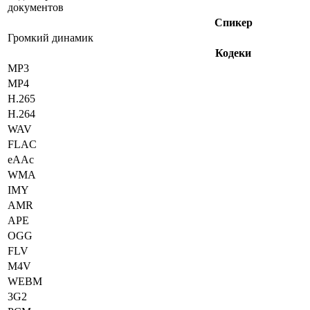
документов
Спикер
Громкий динамик
Кодеки
MP3
MP4
H.265
H.264
WAV
FLAC
eAAc
WMA
IMY
AMR
APE
OGG
FLV
M4V
WEBM
3G2