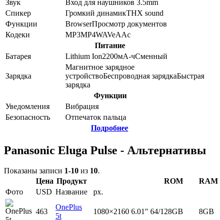
Звук
Вход для наушников 3.5mm
Спикер
Громкий динамик
THX sound
Функции
Browser
Просмотр документов
Кодеки
MP3
MP4
WAV
eAAc
Питание
Батарея
Lithium Ion
2200
мА-ч
Сменный
Магнитное зарядное
Зарядка
устройство
Беспроводная зарядка
Быстрая
зарядка
Функции
Уведомления
Вибрация
Безопасность
Отпечаток пальца
Подробнее
Panasonic Eluga Pulse - Альтернативы
Показаны записи
1-10
из
10
.
Цена
Продукт
ROM
RAM
Фото
USD
Название
px.
OnePlus
463
1080×2160
6.01"
64/128GB
8GB
5t