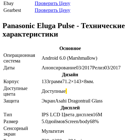
Ebay
Проверить Цену
Gearbest
Проверить Цену
Panasonic Eluga Pulse - Технические
характеристики
Основное
Операционная
Android 6.0 (Marshmallow)
система
Даты
Анонсирование
03/2017
Релиз
03/2017
Дизайн
Корпус
133
грамм
71.2×143×8
мм.
Доступные
Доступные
цвета
Защита
Экран
Asahi Dragontrail Glass
Дисплей
Тип
IPS LCD
Цвета дисплея
16M
Размер
5.0
дюймов
Screen/body
68
%
Сенсорный
Мультитач
экран