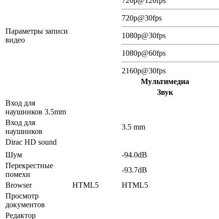
720p@120fps
720p@30fps
Параметры записи
1080p@30fps
видео
1080p@60fps
2160p@30fps
Мультимедиа
Звук
Вход для
наушников 3.5mm
Вход для
3.5 mm
наушников
Dirac HD sound
Шум
-94.0dB
Перекрестные
-93.7dB
помехи
Browser
HTML5
HTML5
Просмотр
документов
Редактор