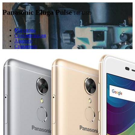
Panasonic Eluga Pulse
148
USD
Магазины
Спецификация
Аналоги
Сравнение