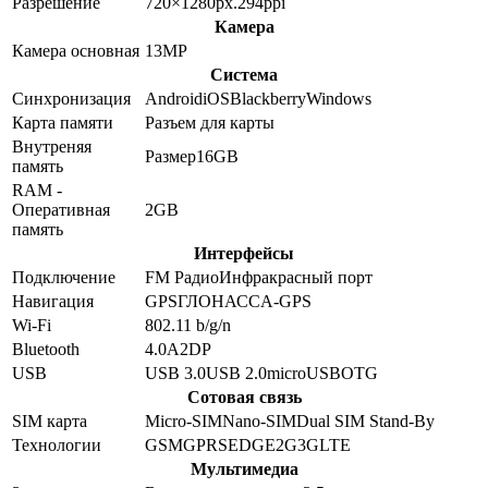
Разрешение
720×1280
px.
294
ppi
Камера
Камера основная
13
MP
Система
Синхронизация
Android
iOS
Blackberry
Windows
Карта памяти
Разъем для карты
Внутреняя
Размер
16GB
память
RAM -
Оперативная
2GB
память
Интерфейсы
Подключение
FM Радио
Инфракрасный порт
Навигация
GPS
ГЛОНАСС
A-GPS
Wi-Fi
802.11 b/g/n
Bluetooth
4.0
A2DP
USB
USB 3.0
USB 2.0
microUSB
OTG
Сотовая связь
SIM карта
Micro-SIM
Nano-SIM
Dual SIM Stand-By
Технологии
GSM
GPRS
EDGE
2G
3G
LTE
Мультимедиа