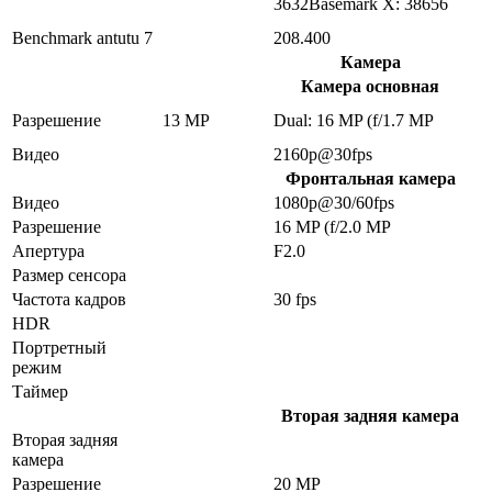
3632Basemark X: 38656
Benchmark antutu 7
208.400
Камера
Камера основная
Разрешение
13 MP
Dual: 16 MP (f/1.7 MP
Видео
2160p@30fps
Фронтальная камера
Видео
1080p@30/60fps
Разрешение
16 MP (f/2.0 MP
Апертура
F2.0
Размер сенсора
Частота кадров
30 fps
HDR
Портретный
режим
Таймер
Вторая задняя камера
Вторая задняя
камера
Разрешение
20 MP