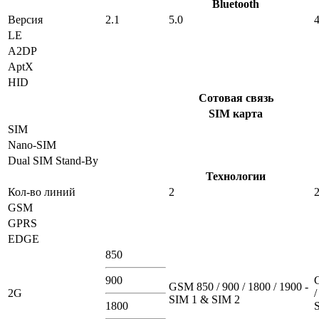
Bluetooth
Версия
2.1
5.0
4
LE
A2DP
AptX
HID
Сотовая связь
SIM карта
SIM
Nano-SIM
Dual SIM Stand-By
Технологии
Кол-во линий
2
GSM
GPRS
EDGE
850
900
GSM 850 / 900 / 1800 / 1900 -
2G
/
SIM 1 & SIM 2
1800