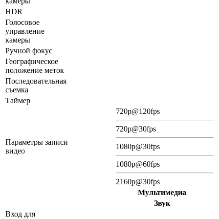
камеры
HDR
Голосовое
управление
камеры
Ручной фокус
Географическое
положение меток
Последовательная
съемка
Таймер
720p@120fps
720p@30fps
Параметры записи
1080p@30fps
видео
1080p@60fps
2160p@30fps
Мультимедиа
Звук
Вход для