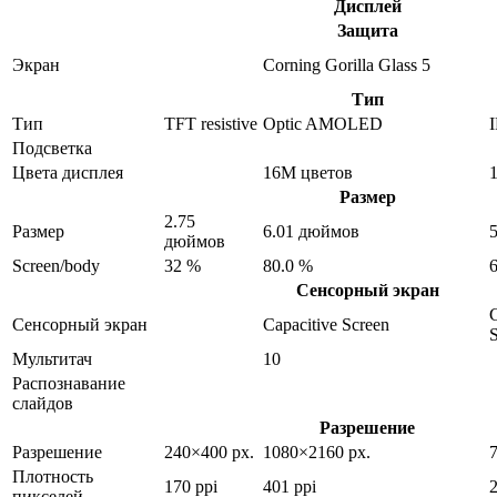
Дисплей
Защита
Экран
Corning Gorilla Glass 5
Тип
Тип
TFT resistive
Optic AMOLED
Подсветка
Цвета дисплея
16M цветов
Размер
2.75
Размер
6.01 дюймов
дюймов
Screen/body
32 %
80.0 %
Сенсорный экран
C
Сенсорный экран
Capacitive Screen
Мультитач
10
Распознавание
слайдов
Разрешение
Разрешение
240×400 px.
1080×2160 px.
Плотность
170 ppi
401 ppi
2
пикселей