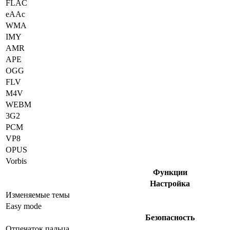
FLAC
eAAc
WMA
IMY
AMR
APE
OGG
FLV
M4V
WEBM
3G2
PCM
VP8
OPUS
Vorbis
Функции
Настройка
Изменяемые темы
Easy mode
Безопасность
Отпечаток пальца