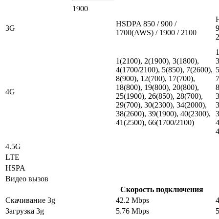
1900
HSDPA 850 / 900 /
3G
9
1700(AWS) / 1900 / 2100
1
1(2100), 2(1900), 3(1800),
3
4(1700/2100), 5(850), 7(2600),
5
8(900), 12(700), 17(700),
7
18(800), 19(800), 20(800),
8
4G
25(1900), 26(850), 28(700),
3
29(700), 30(2300), 34(2000),
3
38(2600), 39(1900), 40(2300),
3
41(2500), 66(1700/2100)
4
4.5G
LTE
HSPA
Видео вызов
Скорость подключения
Скачивание 3g
42.2 Mbps
Загрузка 3g
5.76 Mbps