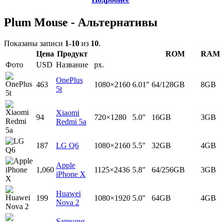
Plum Mouse - Альтернативы
Показаны записи
1-10
из
10
.
Цена
Продукт
ROM
RAM
Фото
USD
Название
px.
OnePlus
463
1080×2160
6.01"
64/128GB
8GB
5t
Xiaomi
94
720×1280
5.0"
16GB
3GB
Redmi 5a
187
LG Q6
1080×2160
5.5"
32GB
4GB
Apple
1,060
1125×2436
5.8"
64/256GB
3GB
iPhone X
Huawei
199
1080×1920
5.0"
64GB
4GB
Nova 2
Samsung