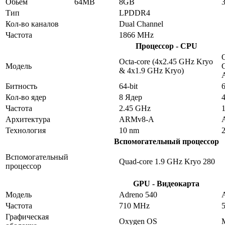
Обьём
64MB
8GB
Тип
LPDDR4
Кол-во каналов
Dual Channel
Частота
1866 MHz
Процессор - CPU
Q
Octa-core (4x2.45 GHz Kryo
Модель
& 4x1.9 GHz Kryo)
Битность
64-bit
6
Кол-во ядер
8 Ядер
Частота
2.45 GHz
Архитектура
ARMv8-A
Технология
10 nm
Вспомогательный процессор
Вспомогательный
Quad-core 1.9 GHz Kryo 280
процессор
GPU - Видеокарта
Модель
Adreno 540
Частота
710 MHz
Графическая
Oxygen OS