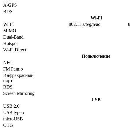
A-GPS
BDS
Wi-Fi
Wi-Fi
802.11 a/b/g/n/ac
8
MIMO
Dual-Band
Hotspot
Wi-Fi Direct
Подключение
NFC
FM Радио
Инфракрасный
порт
RDS
Screen Mirroring
USB
USB 2.0
USB type-c
microUSB
OTG