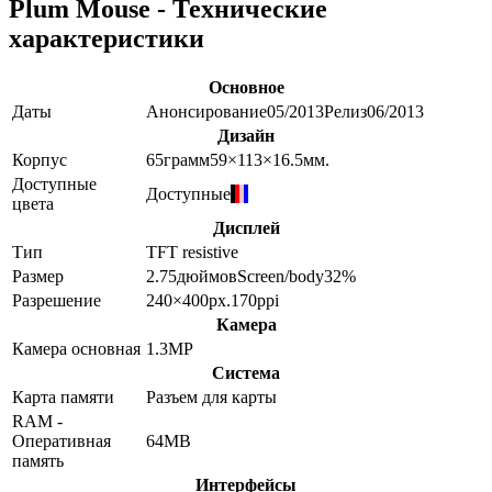
Plum Mouse - Технические
характеристики
Основное
Даты
Анонсирование
05/2013
Релиз
06/2013
Дизайн
Корпус
65
грамм
59×113×16.5
мм.
Доступные
Доступные
цвета
Дисплей
Тип
TFT resistive
Размер
2.75
дюймов
Screen/body
32
%
Разрешение
240×400
px.
170
ppi
Камера
Камера основная
1.3
MP
Система
Карта памяти
Разъем для карты
RAM -
Оперативная
64MB
память
Интерфейсы