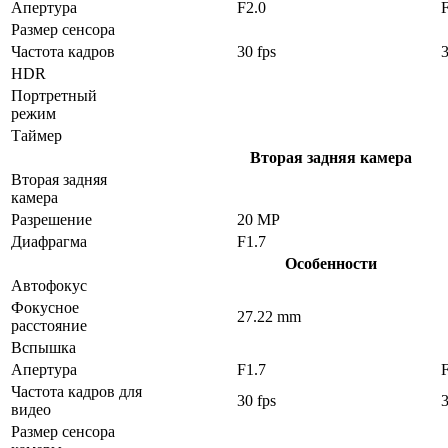
Апертура
F2.0
Размер сенсора
Частота кадров
30 fps
3
HDR
Портретный
режим
Таймер
Вторая задняя камера
Вторая задняя
камера
Разрешение
20 MP
Диафрагма
F1.7
Особенности
Автофокус
Фокусное
27.22 mm
расстояние
Вспышка
Апертура
F1.7
Частота кадров для
30 fps
3
видео
Размер сенсора