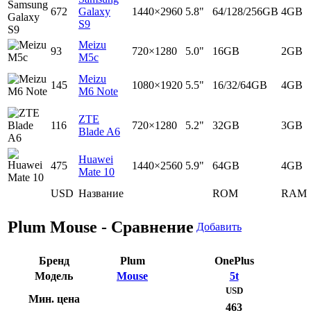
672
Galaxy
1440×2960
5.8"
64/128/256GB
4GB
S9
Meizu
93
720×1280
5.0"
16GB
2GB
M5c
Meizu
145
1080×1920
5.5"
16/32/64GB
4GB
M6 Note
ZTE
116
720×1280
5.2"
32GB
3GB
Blade A6
Huawei
475
1440×2560
5.9"
64GB
4GB
Mate 10
USD
Название
ROM
RAM
Plum Mouse - Сравнение
Добавить
Бренд
Plum
OnePlus
Модель
Mouse
5t
USD
Мин. цена
463