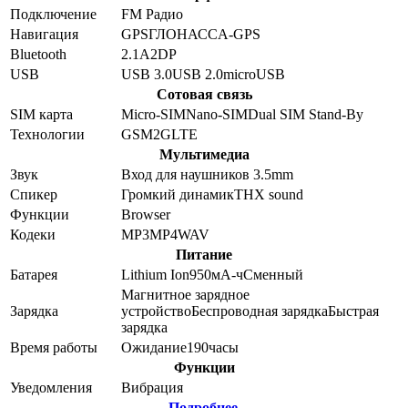
Подключение
FM Радио
Навигация
GPS
ГЛОНАСС
A-GPS
Bluetooth
2.1
A2DP
USB
USB 3.0
USB 2.0
microUSB
Сотовая связь
SIM карта
Micro-SIM
Nano-SIM
Dual SIM Stand-By
Технологии
GSM
2G
LTE
Мультимедиа
Звук
Вход для наушников 3.5mm
Спикер
Громкий динамик
THX sound
Функции
Browser
Кодеки
MP3
MP4
WAV
Питание
Батарея
Lithium Ion
950
мА-ч
Сменный
Магнитное зарядное
Зарядка
устройство
Беспроводная зарядка
Быстрая
зарядка
Время работы
Ожидание
190
часы
Функции
Уведомления
Вибрация
Подробнее