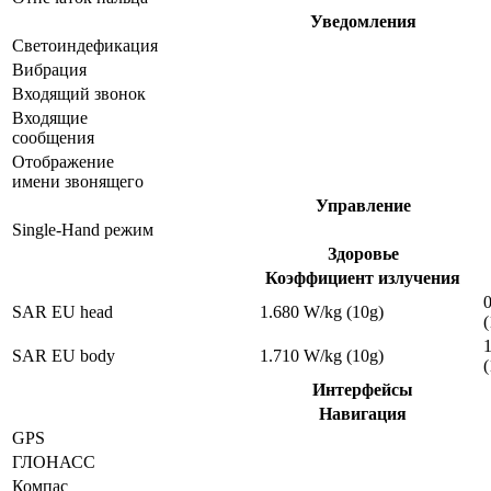
Уведомления
Светоиндефикация
Вибрация
Входящий звонок
Входящие
сообщения
Отображение
имени звонящего
Управление
Single-Hand режим
Здоровье
Коэффициент излучения
SAR EU head
1.680 W/kg (10g)
(
SAR EU body
1.710 W/kg (10g)
(
Интерфейсы
Навигация
GPS
ГЛОНАСС
Компас