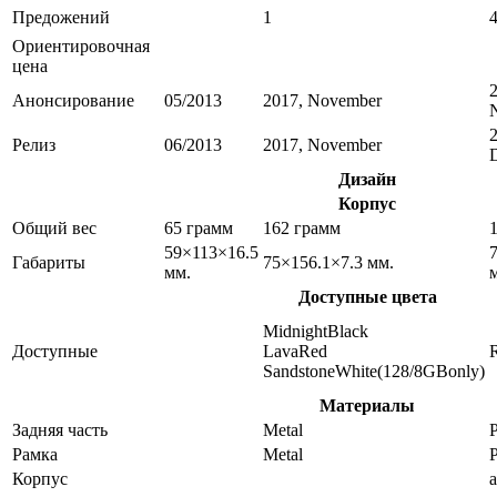
Предожений
1
Ориентировочная
цена
Анонсирование
05/2013
2017, November
Релиз
06/2013
2017, November
Дизайн
Корпус
Общий вес
65 грамм
162 грамм
59×113×16.5
Габариты
75×156.1×7.3 мм.
мм.
Доступные цвета
MidnightBlack
Доступные
LavaRed
SandstoneWhite(128/8GBonly)
Материалы
Задняя часть
Metal
P
Рамка
Metal
P
Корпус