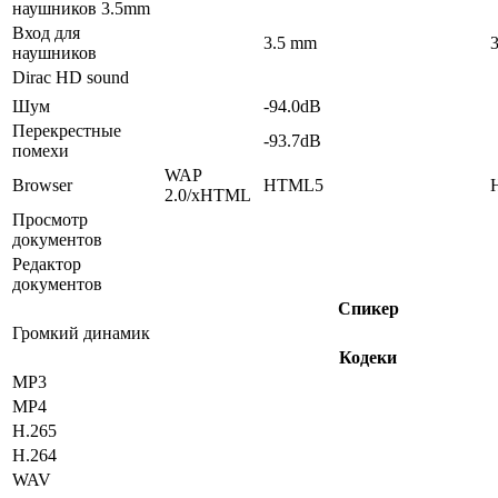
наушников 3.5mm
Вход для
3.5 mm
наушников
Dirac HD sound
Шум
-94.0dB
Перекрестные
-93.7dB
помехи
WAP
Browser
HTML5
2.0/xHTML
Просмотр
документов
Редактор
документов
Спикер
Громкий динамик
Кодеки
MP3
MP4
H.265
H.264
WAV