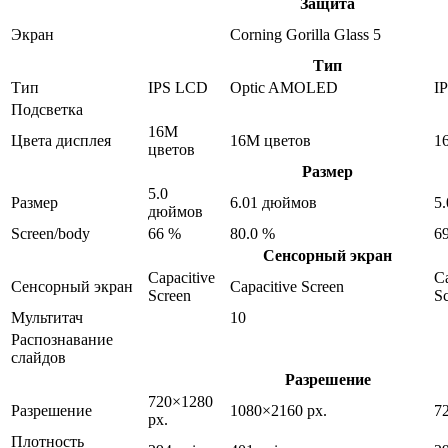
Защита
Экран
Corning Gorilla Glass 5
Тип
Тип
IPS LCD
Optic AMOLED
I
Подсветка
16M
Цвета дисплея
16M цветов
1
цветов
Размер
5.0
Размер
6.01 дюймов
5
дюймов
Screen/body
66 %
80.0 %
6
Сенсорный экран
Capacitive
Ca
Сенсорный экран
Capacitive Screen
Screen
S
Мультитач
10
Распознавание
слайдов
Разрешение
720×1280
Разрешение
1080×2160 px.
7
px.
Плотность