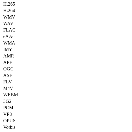
H.265
H.264
WMV
WAV
FLAC
eAAc
WMA
IMY
AMR
APE
OGG
ASF
FLV
M4V
WEBM
3G2
PCM
VP8
OPUS
Vorbis