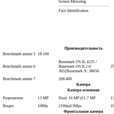
Screen Mirroring
Face Identification
Производительность
Benchmark antutu 5
18.100
Basemark OS II: 4235 /
Benchmark antutu 6
Basemark OS II 2.0:
3
3632Basemark X: 38656
Benchmark antutu 7
208.400
Камера
Камера основная
Разрешение
13 MP
Dual: 16 MP (f/1.7 MP
1
Видео
1080p
2160p@30fps
1
Фронтальная камера