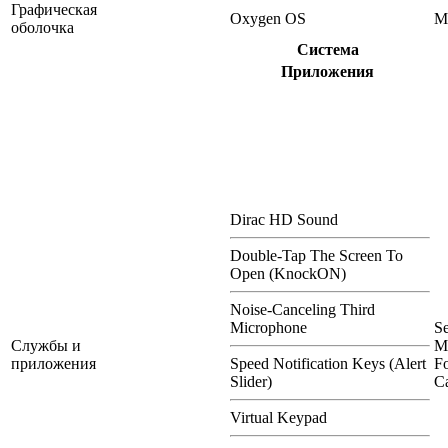
Графическая
Oxygen OS
M
оболочка
Система
Приложения
Dirac HD Sound
Double-Tap The Screen To
Open (KnockON)
Noise-Canceling Third
Microphone
S
Службы и
M
приложения
Speed Notification Keys (Alert
Fo
Slider)
Ca
Virtual Keypad