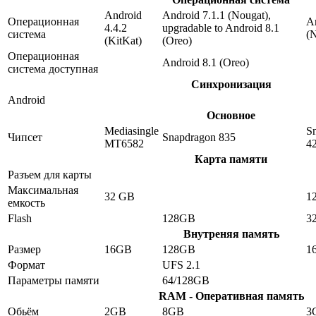
Android
Android 7.1.1 (Nougat),
Операционная
An
4.4.2
upgradable to Android 8.1
система
(
(KitKat)
(Oreo)
Операционная
Android 8.1 (Oreo)
система доступная
Синхронизация
Android
Основное
Mediasingle
S
Чипсет
Snapdragon 835
MT6582
4
Карта памяти
Разъем для карты
Максимальная
32 GB
1
емкость
Flash
128GB
3
Внутреняя память
Размер
16GB
128GB
1
Формат
UFS 2.1
Параметры памяти
64/128GB
RAM - Оперативная память
Обьём
2GB
8GB
3