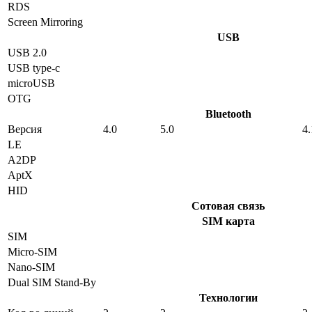
RDS
Screen Mirroring
USB
USB 2.0
USB type-c
microUSB
OTG
Bluetooth
Версия
4.0
5.0
4.
LE
A2DP
AptX
HID
Сотовая связь
SIM карта
SIM
Micro-SIM
Nano-SIM
Dual SIM Stand-By
Технологии