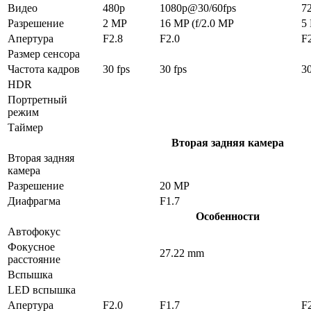
Видео
480p
1080p@30/60fps
7
Разрешение
2 MP
16 MP (f/2.0 MP
5
Апертура
F2.8
F2.0
F
Размер сенсора
Частота кадров
30 fps
30 fps
30
HDR
Портретный
режим
Таймер
Вторая задняя камера
Вторая задняя
камера
Разрешение
20 MP
Диафрагма
F1.7
Особенности
Автофокус
Фокусное
27.22 mm
расстояние
Вспышка
LED вспышка
Апертура
F2.0
F1.7
F