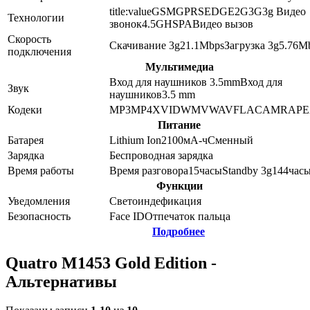
title:value
GSM
GPRS
EDGE
2G
3G
3g Видео
Технологии
звонок
4.5G
HSPA
Видео вызов
Скорость
Скачивание 3g
21.1
Mbps
Загрузка 3g
5.76
M
подключения
Мультимедиа
Вход для наушников 3.5mm
Вход для
Звук
наушников
3.5 mm
Кодеки
MP3
MP4
XVID
WMV
WAV
FLAC
AMR
APE
Питание
Батарея
Lithium Ion
2100
мА-ч
Сменный
Зарядка
Беспроводная зарядка
Время работы
Время разговора
15
часы
Standby 3g
144
час
Функции
Уведомления
Светоиндефикация
Безопасность
Face ID
Отпечаток пальца
Подробнее
Quatro M1453 Gold Edition -
Альтернативы