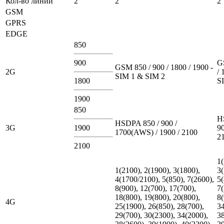
Кол-во линий
2
2
2
GSM
GPRS
EDGE
850
900
G
GSM 850 / 900 / 1800 / 1900 -
2G
/ 
SIM 1 & SIM 2
1800
S
1900
850
H
HSDPA 850 / 900 /
3G
1900
90
1700(AWS) / 1900 / 2100
2
2100
1(
1(2100), 2(1900), 3(1800),
3(
4(1700/2100), 5(850), 7(2600),
5(
8(900), 12(700), 17(700),
7(
18(800), 19(800), 20(800),
8(
4G
25(1900), 26(850), 28(700),
34
29(700), 30(2300), 34(2000),
38