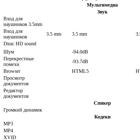
Мультимедиа
Звук
Вход для
наушников 3.5mm
Вход для
3.5 mm
3.5 mm
3
наушников
Dirac HD sound
Шум
-94.0dB
Перекрестные
-93.7dB
помехи
Browser
HTML5
H
Просмотр
документов
Редактор
документов
Спикер
Громкий динамик
Кодеки
MP3
MP4
XVID