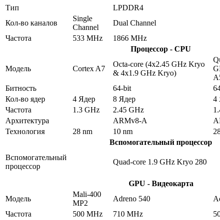
Тип
LPDDR4
Single
Кол-во каналов
Dual Channel
Channel
Частота
533 MHz
1866 MHz
Процессор - CPU
Qu
Octa-core (4x2.45 GHz Kryo
Модель
Cortex A7
G
& 4x1.9 GHz Kryo)
A
Битность
64-bit
64
Кол-во ядер
4 Ядер
8 Ядер
4
Частота
1.3 GHz
2.45 GHz
1
Архитектура
ARMv8-A
A
Технология
28 nm
10 nm
2
Вспомогательный процессор
Вспомогательный
Quad-core 1.9 GHz Kryo 280
процессор
GPU - Видеокарта
Mali-400
Модель
Adreno 540
A
MP2
Частота
500 MHz
710 MHz
5