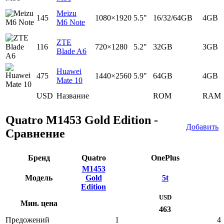
Meizu
145
1080×1920
5.5"
16/32/64GB
4GB
M6 Note
ZTE
116
720×1280
5.2"
32GB
3GB
Blade A6
Huawei
475
1440×2560
5.9"
64GB
4GB
Mate 10
USD
Название
ROM
RAM
Quatro M1453 Gold Edition -
Добавить
Сравнение
Бренд
Quatro
OnePlus
M1453
Модель
Gold
5t
Edition
USD
Мин. цена
463
Предожений
1
4