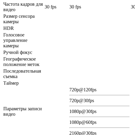
Частота кадров для
30 fps
30 fps
30
видео
Размер сенсора
камеры
HDR
Голосовое
управление
камеры
Ручной фокус
Географическое
положение меток
Последовательная
съемка
Таймер
720p@120fps
720p@30fps
Параметры записи
1080p@30fps
видео
1080p@60fps
2160p@30fps