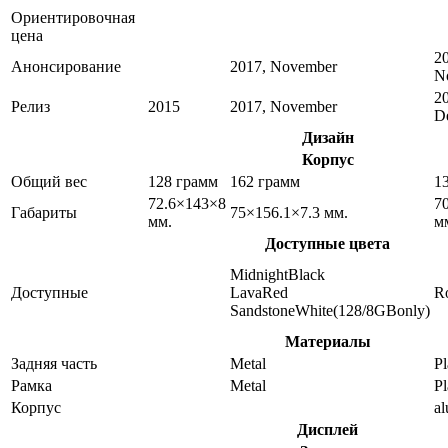
Ориентировочная
цена
2
Анонсирование
2017, November
N
2
Релиз
2015
2017, November
D
Дизайн
Корпус
Общий вес
128 грамм
162 грамм
1
72.6×143×8
7
Габариты
75×156.1×7.3 мм.
мм.
м
Доступные цвета
MidnightBlack
Доступные
LavaRed
R
SandstoneWhite(128/8GBonly)
Материалы
Задняя часть
Metal
Pl
Рамка
Metal
Pl
Корпус
a
Дисплей