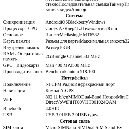
стекло
Последовательная съемка
Таймер
Ti
запись видео
Animoji
Система
Синхронизация
Android
iOS
Blackberry
Windows
Процессор - CPU
Cortex A7
Ядер
4
1.3
Технология
28 nm
Основное
Чипсет
Mediasingle MT6582
Карта памяти
Разъем для карты
Максимальная емкость
3
Внутреняя память
Размер
16GB
RAM - Оперативная
2GB
Single Channel
533 MHz
память
GPU - Видеокарта
Mali-400 MP2
500 MHz
Производительность
Benchmark antutu 5
18.100
Интерфейсы
Подключение
NFC
FM Радио
Инфракрасный порт
Навигация
Компас
A-GPS
802.11 b/g/n
MIMO
Dual-Band
Hotspot
MiraC
Wi-Fi
Direct
VoWiFi
HT80
VHT80
1024QAM
Bluetooth
4.0
HID
USB
USB 3.0
USB 2.0
USB type-c
Сотовая связь
SIM карта
Micro-SIM
Nano-SIM
Dual SIM Stand-By