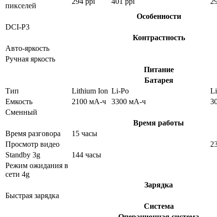
294 ppi
401 ppi
29
пикселей
Особенности
DCI-P3
Контрастность
Авто-яркость
Ручная яркость
Питание
Батарея
Тип
Lithium Ion
Li-Po
Li
Емкость
2100 мА-ч
3300 мА-ч
3
Сменный
Время работы
Время разговора
15 часы
Просмотр видео
2
Standby 3g
144 часы
Режим ожидания в
сети 4g
Зарядка
Быстрая зарядка
Система
Операционная система