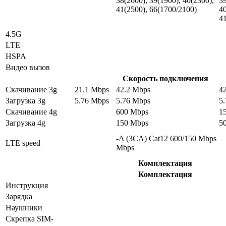
38(2600), 39(1900), 40(2300),
39
41(2500), 66(1700/2100)
40
4
4.5G
LTE
HSPA
Видео вызов
Скорость подключения
Скачивание 3g
21.1 Mbps
42.2 Mbps
4
Загрузка 3g
5.76 Mbps
5.76 Mbps
5
Скачивание 4g
600 Mbps
1
Загрузка 4g
150 Mbps
5
-A (3CA) Cat12 600/150 Mbps
LTE speed
Mbps
Комплектация
Комплектация
Инструкция
Зарядка
Наушники
Скрепка SIM-