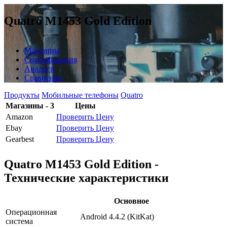
Quatro M1453 Gold Edition
Магазины
Спецификация
Аналоги
Сравнение
Продукты
Мобильные телефоны
Quatro
Магазины - 3
Цены
Amazon
Проверить Цену
Ebay
Проверить Цену
Gearbest
Проверить Цену
Quatro M1453 Gold Edition -
Технические характеристики
Основное
Операционная
Android 4.4.2 (KitKat)
система