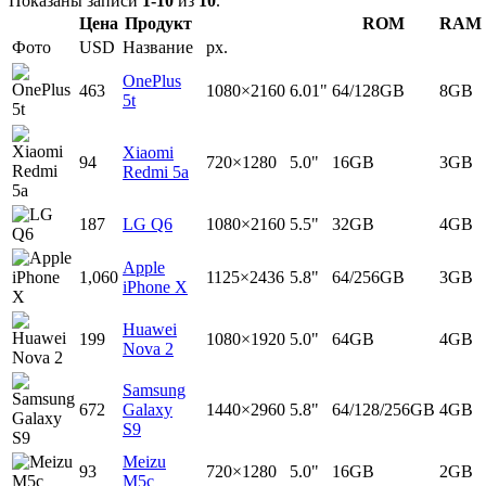
Показаны записи
1-10
из
10
.
Цена
Продукт
ROM
RAM
Фото
USD
Название
px.
OnePlus
463
1080×2160
6.01"
64/128GB
8GB
5t
Xiaomi
94
720×1280
5.0"
16GB
3GB
Redmi 5a
187
LG Q6
1080×2160
5.5"
32GB
4GB
Apple
1,060
1125×2436
5.8"
64/256GB
3GB
iPhone X
Huawei
199
1080×1920
5.0"
64GB
4GB
Nova 2
Samsung
672
Galaxy
1440×2960
5.8"
64/128/256GB
4GB
S9
Meizu
93
720×1280
5.0"
16GB
2GB
M5c