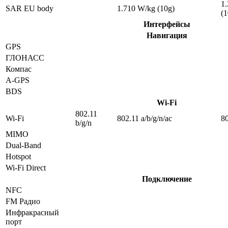
1
SAR EU body
1.710 W/kg (10g)
(1
Интерфейсы
Навигация
GPS
ГЛОНАСС
Компас
A-GPS
BDS
Wi-Fi
802.11
Wi-Fi
802.11 a/b/g/n/ac
80
b/g/n
MIMO
Dual-Band
Hotspot
Wi-Fi Direct
Подключение
NFC
FM Радио
Инфракрасный
порт