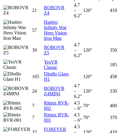
4.7
BOBOVR
21
–
120°
410
Z4
6.2"
Hasbro
Infinity War
57
Hero Vision
Iron Man
4.7
BOBOVR
39
–
120°
350
Z5
6.2"
YesVR
185
Classic
Dlodlo Glass
165
120°
458
H1
4.7
BOBOVR
24
–
120°
330
Z4MINI
6.2"
Ritmix RVR-
4.5
7
70°
400
002
– 6"
Ritmix RVR-
4.5
7
70°
370
001
– 6"
4.5
FOREVER
32
–
120°
410