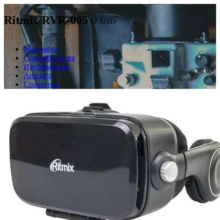
Ritmix RVR-005
17
USD
Магазины
Спецификация
Изображения
Аналоги
Сравнение