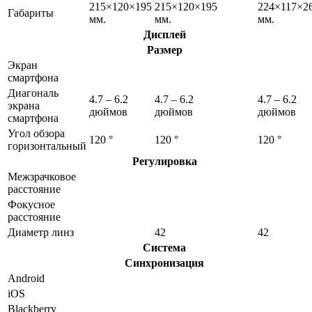
215×120×195
215×120×195
224×117×2
Габариты
мм.
мм.
мм.
Дисплей
Размер
Экран
смартфона
Диагональ
4.7 – 6.2
4.7 – 6.2
4.7 – 6.2
экрана
дюймов
дюймов
дюймов
смартфона
Угол обзора
120 °
120 °
120 °
горизонтальный
Регулировка
Межзрачковое
расстояние
Фокусное
расстояние
Диаметр линз
42
42
Система
Синхронизация
Android
iOS
Blackberry