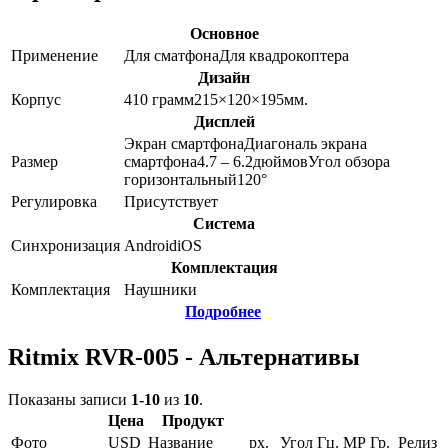
Основное
Применение
Для сматфона
Для квадрокоптера
Дизайн
Корпус
410
грамм
215×120×195
мм.
Дисплей
Экран смартфона
Диагональ экрана
Размер
смартфона
4.7 – 6.2
дюймов
Угол обзора
горизонтальный
120
°
Регулировка
Присутствует
Система
Синхронизация
Android
iOS
Комплектация
Комплектация
Наушники
Подробнее
Ritmix RVR-005 - Альтернативы
Показаны записи
1-10
из
10
.
Цена
Продукт
Фото
USD
Название
px.
Угол
Гц.
MP
Гр.
Релиз