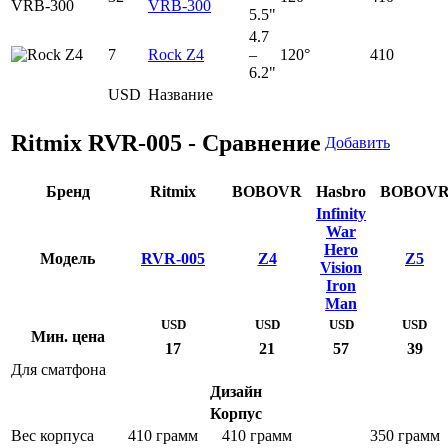
VRB-300
5.5"
4.7
7
Rock Z4
–
120°
410
6.2"
USD
Название
Ritmix RVR-005 - Сравнение
Добавить
Бренд
Ritmix
BOBOVR
Hasbro
BOBOV
Infinity
War
Hero
Модель
RVR-005
Z4
Z5
Vision
Iron
Man
USD
USD
USD
USD
Мин. цена
17
21
57
39
Для сматфона
Дизайн
Корпус
Вес корпуса
410 грамм
410 грамм
350 грамм