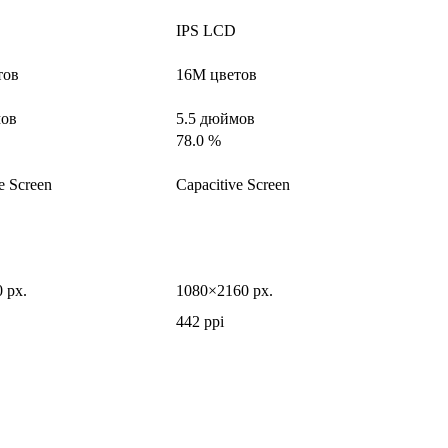
IPS LCD
тов
16M цветов
мов
5.5 дюймов
78.0 %
e Screen
Capacitive Screen
 px.
1080×2160 px.
442 ppi