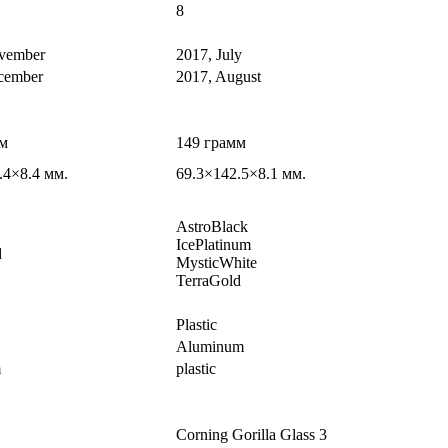
8
vember
2017, July
cember
2017, August
мм
149 грамм
.4×8.4 мм.
69.3×142.5×8.1 мм.
AstroBlack
IcePlatinum
d
MysticWhite
TerraGold
Plastic
Aluminum
m
plastic
Corning Gorilla Glass 3