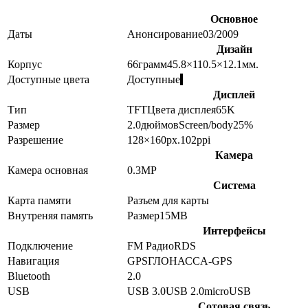
Основное
Даты
Анонсирование
03/2009
Дизайн
Корпус
66
грамм
45.8×110.5×12.1
мм.
Доступные цвета
Доступные
Дисплей
Тип
TFT
Цвета дисплея
65K
Размер
2.0
дюймов
Screen/body
25
%
Разрешение
128×160
px.
102
ppi
Камера
Камера основная
0.3
MP
Система
Карта памяти
Разъем для карты
Внутреняя память
Размер
15MB
Интерфейсы
Подключение
FM Радио
RDS
Навигация
GPS
ГЛОНАСС
A-GPS
Bluetooth
2.0
USB
USB 3.0
USB 2.0
microUSB
Сотовая связь