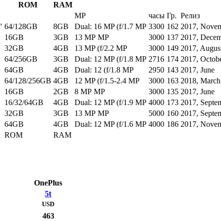
ROM
RAM
MP
часы
Гр.
Релиз
"
64/128GB
8GB
Dual: 16 MP (f/1.7 MP
3300
162
2017, Nove
16GB
3GB
13 MP MP
3000
137
2017, Dece
32GB
4GB
13 MP (f/2.2 MP
3000
149
2017, Augus
64/256GB
3GB
Dual: 12 MP (f/1.8 MP
2716
174
2017, Octob
64GB
4GB
Dual: 12 (f/1.8 MP
2950
143
2017, June
64/128/256GB
4GB
12 MP (f/1.5-2.4 MP
3000
163
2018, March
16GB
2GB
8 MP MP
3000
135
2017, June
16/32/64GB
4GB
Dual: 12 MP (f/1.9 MP
4000
173
2017, Septe
32GB
3GB
13 MP MP
5000
160
2017, Septe
64GB
4GB
Dual: 12 MP (f/1.6 MP
4000
186
2017, Nove
ROM
RAM
OnePlus
5t
USD
463