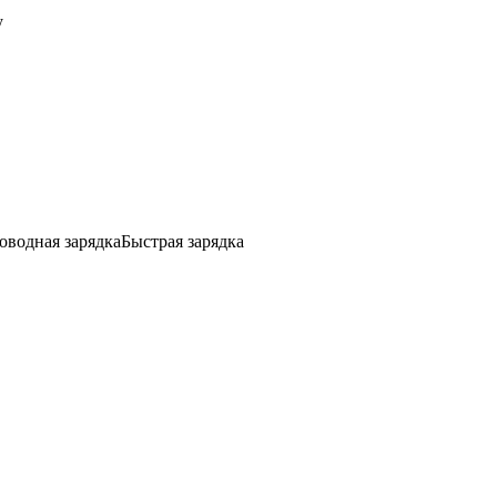
y
оводная зарядка
Быстрая зарядка