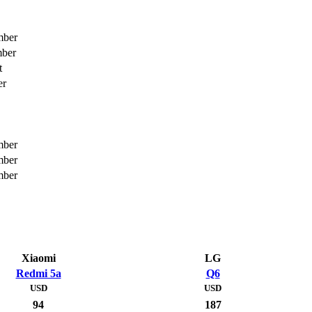
mber
mber
t
er
mber
mber
mber
Xiaomi
LG
Redmi 5a
Q6
USD
USD
94
187