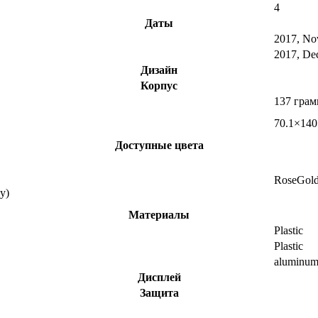
4
Даты
2017, No
2017, De
Дизайн
Корпус
137 гра
70.1×140
Доступные цвета
RoseGol
y)
Материалы
Plastic
Plastic
aluminu
Дисплей
Защита