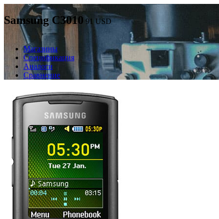
Samsung C3010
91
USD
Магазины
Спецификация
Аналоги
Сравнение