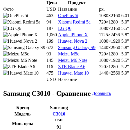
Цена
Продукт
Фото
USD
Название
px.
463
OnePlus 5t
1080×2160
6.01
94
Xiaomi Redmi 5a
720×1280
5.0"
187
LG Q6
1080×2160
5.5"
1,060
Apple iPhone X
1125×2436
5.8"
199
Huawei Nova 2
1080×1920
5.0"
672
Samsung Galaxy S9
1440×2960
5.8"
93
Meizu M5c
720×1280
5.0"
145
Meizu M6 Note
1080×1920
5.5"
116
ZTE Blade A6
720×1280
5.2"
475
Huawei Mate 10
1440×2560
5.9"
USD
Название
Samsung C3010 - Сравнение
Добавить
Бренд
Samsung
Модель
C3010
USD
Мин. цена
91