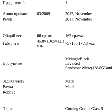
Предожений
1
Анонсирование
03/2009
2017, November
Релиз
2017, November
Общий вес
66 грамм
162 грамм
45.8×110.5×12.1
Габариты
75×156.1×7.3 мм.
мм.
MidnightBlack
Доступные
LavaRed
SandstoneWhite(128/8GBonl
Задняя часть
Metal
Рамка
Metal
Корпус
Экран
Corning Gorilla Glass 5