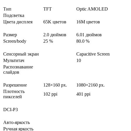
Тип
TFT
Optic AMOLED
Подсветка
Цвета дисплея
65K цветов
16M цветов
Размер
2.0 дюймов
6.01 дюймов
Screen/body
25 %
80.0 %
Сенсорный экран
Capacitive Screen
Мультитач
10
Распознавание
слайдов
Разрешение
128×160 px.
1080×2160 px.
Плотность
102 ppi
401 ppi
пикселей
DCI-P3
Авто-яркость
Ручная яркость