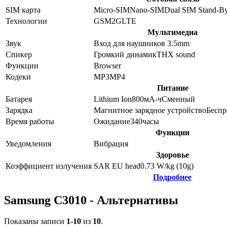
SIM карта
Micro-SIM
Nano-SIM
Dual SIM Stand-B
Технологии
GSM
2G
LTE
Мультимедиа
Звук
Вход для наушников 3.5mm
Спикер
Громкий динамик
THX sound
Функции
Browser
Кодеки
MP3
MP4
Питание
Батарея
Lithium Ion
800
мА-ч
Сменный
Зарядка
Магнитное зарядное устройство
Беспр
Время работы
Ожидание
340
часы
Функции
Уведомления
Вибрация
Здоровье
Коэффициент излучения
SAR EU head
0.73
W/kg (10g)
Подробнее
Samsung C3010 - Альтернативы
Показаны записи
1-10
из
10
.