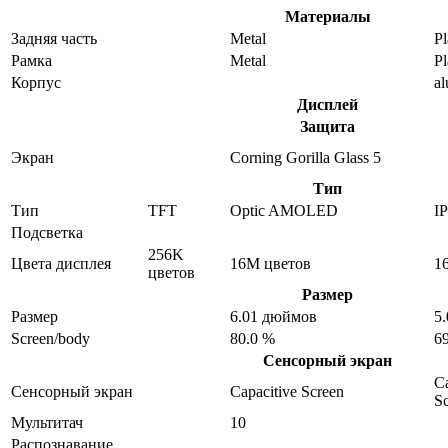
Материалы
Задняя часть
Metal
Pl
Рамка
Metal
Pl
Корпус
a
Дисплей
Защита
Экран
Corning Gorilla Glass 5
Тип
Тип
TFT
Optic AMOLED
I
Подсветка
256K
Цвета дисплея
16M цветов
1
цветов
Размер
Размер
6.01 дюймов
5
Screen/body
80.0 %
6
Сенсорный экран
Ca
Сенсорный экран
Capacitive Screen
S
Мультитач
10
Распознавание