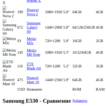
iPhone X
Huawei
199
1080×1920
5.0"
64GB
4GB
Nova 2
Samsung
672
Galaxy
1440×2960
5.8"
64/128/256GB
4GB
S9
Meizu
93
720×1280
5.0"
16GB
2GB
M5c
Meizu
145
1080×1920
5.5"
16/32/64GB
4GB
M6 Note
ZTE
116
720×1280
5.2"
32GB
3GB
Blade A6
Huawei
475
1440×2560
5.9"
64GB
4GB
Mate 10
USD
Название
ROM
RAM
Samsung E530 - Сравнение
Добавить