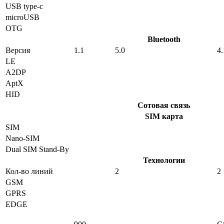
USB type-c
microUSB
OTG
Bluetooth
Версия
1.1
5.0
4.
LE
A2DP
AptX
HID
Сотовая связь
SIM карта
SIM
Nano-SIM
Dual SIM Stand-By
Технологии
Кол-во линий
2
2
GSM
GPRS
EDGE