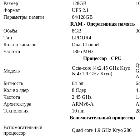
Размер
128GB
1
Формат
UFS 2.1
Параметры памяти
64/128GB
RAM - Оперативная память
Обьём
8GB
3
Тип
LPDDR4
Кол-во каналов
Dual Channel
Частота
1866 MHz
Процессор - CPU
Qu
Octa-core (4x2.45 GHz Kryo
Модель
G
& 4x1.9 GHz Kryo)
A
Битность
64-bit
64
Кол-во ядер
8 Ядер
4
Частота
2.45 GHz
1
Архитектура
ARMv8-A
A
Технология
10 nm
2
Вспомогательный процессор
Вспомогательный
Quad-core 1.9 GHz Kryo 280
процессор