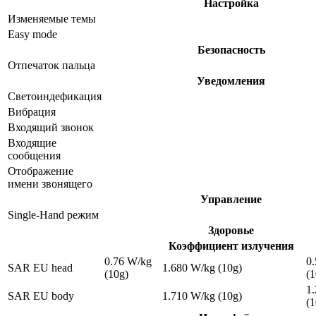
Настройка
Изменяемые темы
Easy mode
Безопасность
Отпечаток пальца
Уведомления
Светоиндефикация
Вибрация
Входящий звонок
Входящие
сообщения
Отображение
имени звонящего
Управление
Single-Hand режим
Здоровье
Коэффициент излучения
0.76 W/kg
0
SAR EU head
1.680 W/kg (10g)
(10g)
(1
1
SAR EU body
1.710 W/kg (10g)
(1