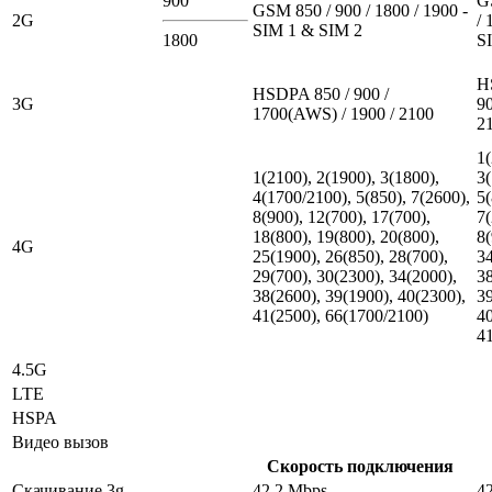
900
G
GSM 850 / 900 / 1800 / 1900 -
2G
/ 
SIM 1 & SIM 2
1800
S
H
HSDPA 850 / 900 /
3G
90
1700(AWS) / 1900 / 2100
2
1(
1(2100), 2(1900), 3(1800),
3(
4(1700/2100), 5(850), 7(2600),
5(
8(900), 12(700), 17(700),
7(
18(800), 19(800), 20(800),
8(
4G
25(1900), 26(850), 28(700),
34
29(700), 30(2300), 34(2000),
38
38(2600), 39(1900), 40(2300),
39
41(2500), 66(1700/2100)
40
4
4.5G
LTE
HSPA
Видео вызов
Скорость подключения
Скачивание 3g
42.2 Mbps
4