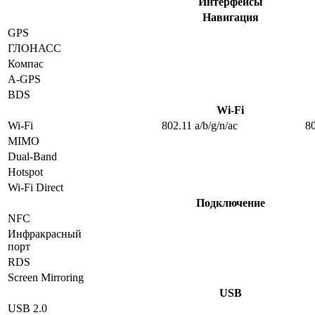
Интерфейсы
Навигация
GPS
ГЛОНАСС
Компас
A-GPS
BDS
Wi-Fi
Wi-Fi
802.11 a/b/g/n/ac
80
MIMO
Dual-Band
Hotspot
Wi-Fi Direct
Подключение
NFC
Инфракрасный
порт
RDS
Screen Mirroring
USB
USB 2.0