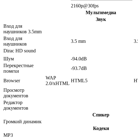
2160p@30fps
Мультимедиа
Звук
Вход для
наушников 3.5mm
Вход для
3.5 mm
3
наушников
Dirac HD sound
Шум
-94.0dB
Перекрестные
-93.7dB
помехи
WAP
Browser
HTML5
H
2.0/xHTML
Просмотр
документов
Редактор
документов
Спикер
Громкий динамик
Кодеки
MP3