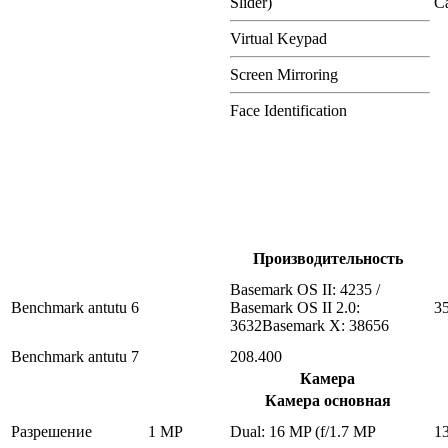
Slider)
Ca
Virtual Keypad
Screen Mirroring
Face Identification
Производительность
Basemark OS II: 4235 /
Benchmark antutu 6
Basemark OS II 2.0:
3
3632Basemark X: 38656
Benchmark antutu 7
208.400
Камера
Камера основная
Разрешение
1 MP
Dual: 16 MP (f/1.7 MP
1