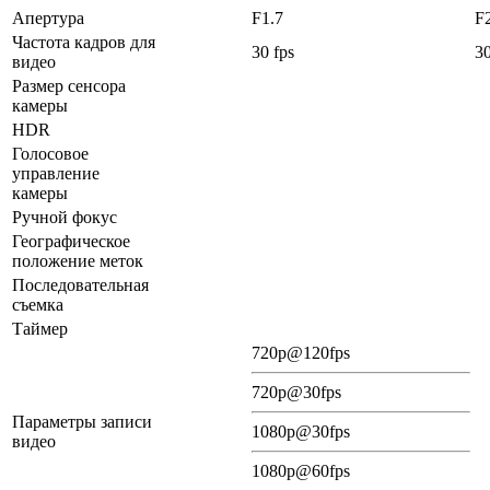
Апертура
F1.7
F
Частота кадров для
30 fps
30
видео
Размер сенсора
камеры
HDR
Голосовое
управление
камеры
Ручной фокус
Географическое
положение меток
Последовательная
съемка
Таймер
720p@120fps
720p@30fps
Параметры записи
1080p@30fps
видео
1080p@60fps