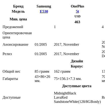
Бренд
Samsung
OnePlus
Модель
E530
5t
USD
Мин. цена
463
Предожений
1
4
Ориентировочная
цена
2
Анонсирование
01/2005
2017, November
N
2
Релиз
01/2005
2017, November
D
Дизайн
Корпус
Общий вес
85 грамм
162 грамм
1
43×86×26
7
Габариты
75×156.1×7.3 мм.
мм.
м
Доступные цвета
MidnightBlack
Доступные
LavaRed
R
SandstoneWhite(128/8GBonly)