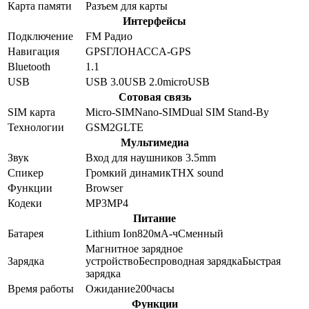
Карта памяти
Разъем для карты
Интерфейсы
Подключение
FM Радио
Навигация
GPS
ГЛОНАСС
A-GPS
Bluetooth
1.1
USB
USB 3.0
USB 2.0
microUSB
Сотовая связь
SIM карта
Micro-SIM
Nano-SIM
Dual SIM Stand-By
Технологии
GSM
2G
LTE
Мультимедиа
Звук
Вход для наушников 3.5mm
Спикер
Громкий динамик
THX sound
Функции
Browser
Кодеки
MP3
MP4
Питание
Батарея
Lithium Ion
820
мА-ч
Сменный
Магнитное зарядное
Зарядка
устройство
Беспроводная зарядка
Быстрая
зарядка
Время работы
Ожидание
200
часы
Функции