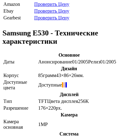
Amazon
Проверить Цену
Ebay
Проверить Цену
Gearbest
Проверить Цену
Samsung E530 - Технические
характеристики
Основное
Даты
Анонсирование
01/2005
Релиз
01/2005
Дизайн
Корпус
85
грамм
43×86×26
мм.
Доступные
Доступные
цвета
Дисплей
Тип
TFT
Цвета дисплея
256K
Разрешение
176×220
px.
Камера
Камера
1
MP
основная
Система