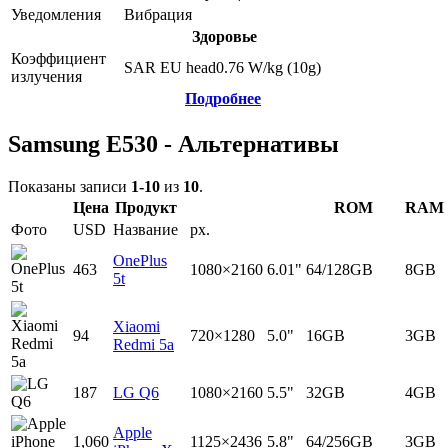
Уведомления
Вибрация
Здоровье
Коэффициент
SAR EU head
0.76
W/kg (10g)
излучения
Подробнее
Samsung E530 - Альтернативы
Показаны записи
1-10
из
10
.
Цена
Продукт
ROM
RAM
Фото
USD
Название
px.
OnePlus
463
1080×2160
6.01"
64/128GB
8GB
5t
Xiaomi
94
720×1280
5.0"
16GB
3GB
Redmi 5a
187
LG Q6
1080×2160
5.5"
32GB
4GB
Apple
1,060
1125×2436
5.8"
64/256GB
3GB