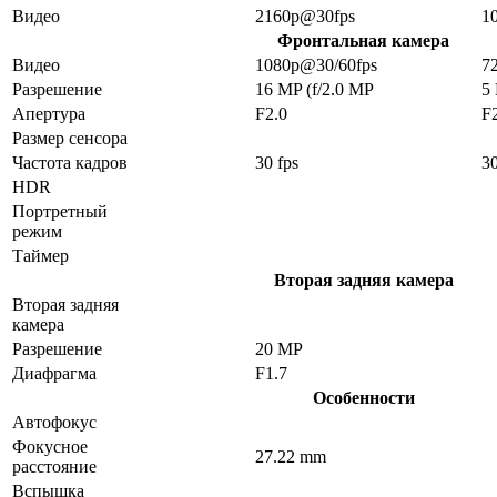
Видео
2160p@30fps
1
Фронтальная камера
Видео
1080p@30/60fps
7
Разрешение
16 MP (f/2.0 MP
5
Апертура
F2.0
F
Размер сенсора
Частота кадров
30 fps
30
HDR
Портретный
режим
Таймер
Вторая задняя камера
Вторая задняя
камера
Разрешение
20 MP
Диафрагма
F1.7
Особенности
Автофокус
Фокусное
27.22 mm
расстояние
Вспышка