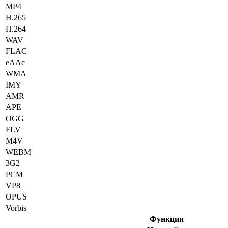
MP4
H.265
H.264
WAV
FLAC
eAAc
WMA
IMY
AMR
APE
OGG
FLV
M4V
WEBM
3G2
PCM
VP8
OPUS
Vorbis
Функции