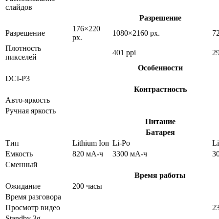
слайдов
Разрешение
176×220
Разрешение
1080×2160 px.
7
px.
Плотность
401 ppi
29
пикселей
Особенности
DCI-P3
Контрастность
Авто-яркость
Ручная яркость
Питание
Батарея
Тип
Lithium Ion
Li-Po
Li
Емкость
820 мА-ч
3300 мА-ч
3
Сменный
Время работы
Ожидание
200 часы
Время разговора
Просмотр видео
2
Standby 3g