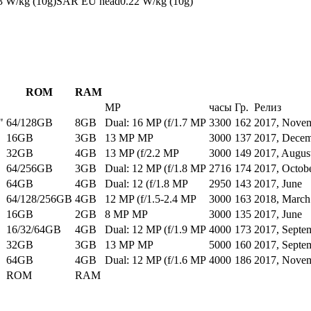
3
W/kg (10g)
SAR EU head
0.22
W/kg (10g)
ROM
RAM
MP
часы
Гр.
Релиз
"
64/128GB
8GB
Dual: 16 MP (f/1.7 MP
3300
162
2017, Nove
16GB
3GB
13 MP MP
3000
137
2017, Dece
32GB
4GB
13 MP (f/2.2 MP
3000
149
2017, Augus
64/256GB
3GB
Dual: 12 MP (f/1.8 MP
2716
174
2017, Octob
64GB
4GB
Dual: 12 (f/1.8 MP
2950
143
2017, June
64/128/256GB
4GB
12 MP (f/1.5-2.4 MP
3000
163
2018, March
16GB
2GB
8 MP MP
3000
135
2017, June
16/32/64GB
4GB
Dual: 12 MP (f/1.9 MP
4000
173
2017, Septe
32GB
3GB
13 MP MP
5000
160
2017, Septe
64GB
4GB
Dual: 12 MP (f/1.6 MP
4000
186
2017, Nove
ROM
RAM