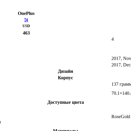
OnePlus
5t
USD
463
4
2017, No
2017, De
Дизайн
Корпус
137 грам
70.1×140.
Доступные цвета
RoseGold
)
Материалы