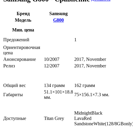
Бренд
Samsung
Модель
G800
Мин. цена
Предожений
1
Ориентировочная
цена
Анонсирование
10/2007
2017, November
Релиз
12/2007
2017, November
Общий вес
134 грамм
162 грамм
51.1×101×18.8
Габариты
75×156.1×7.3 мм.
мм.
MidnightBlack
Доступные
Titan Grey
LavaRed
SandstoneWhite(128/8GBonly