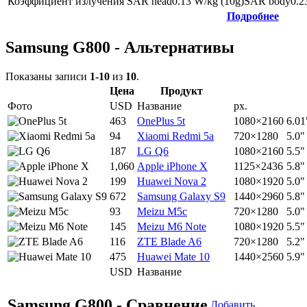
Коэффициент излучения
SAR head
0.13
W/kg (10g)
SAR body
0.2
Подробнее
Samsung G800 - Альтернативы
Показаны записи
1-10
из
10
.
Цена
Продукт
Фото
USD
Название
px.
463
OnePlus 5t
1080×2160
6.01
94
Xiaomi Redmi 5a
720×1280
5.0"
187
LG Q6
1080×2160
5.5"
1,060
Apple iPhone X
1125×2436
5.8"
199
Huawei Nova 2
1080×1920
5.0"
672
Samsung Galaxy S9
1440×2960
5.8"
93
Meizu M5c
720×1280
5.0"
145
Meizu M6 Note
1080×1920
5.5"
116
ZTE Blade A6
720×1280
5.2"
475
Huawei Mate 10
1440×2560
5.9"
USD
Название
Samsung G800 - Сравнение
Добавить