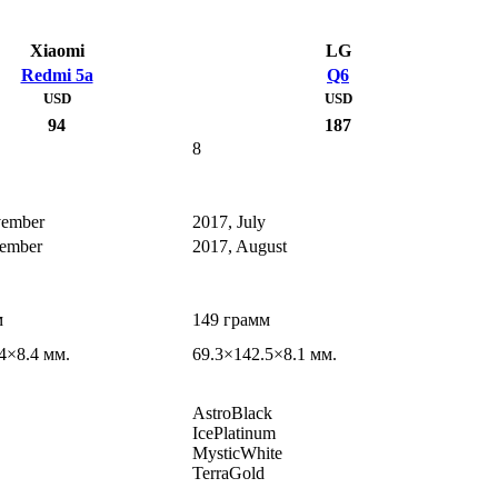
Xiaomi
LG
Redmi 5a
Q6
USD
USD
94
187
8
vember
2017, July
cember
2017, August
м
149 грамм
4×8.4 мм.
69.3×142.5×8.1 мм.
AstroBlack
IcePlatinum
MysticWhite
TerraGold