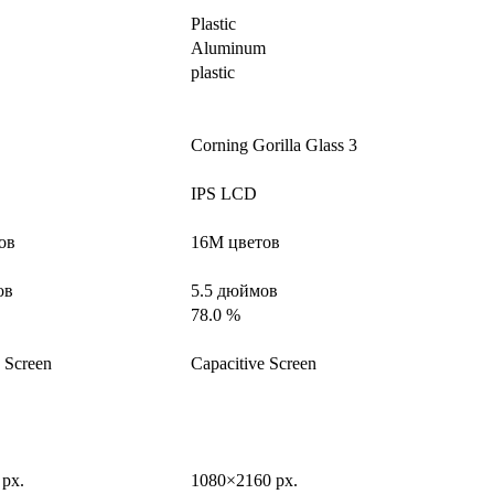
Plastic
Aluminum
plastic
Corning Gorilla Glass 3
IPS LCD
ов
16M цветов
ов
5.5 дюймов
78.0 %
e Screen
Capacitive Screen
px.
1080×2160 px.