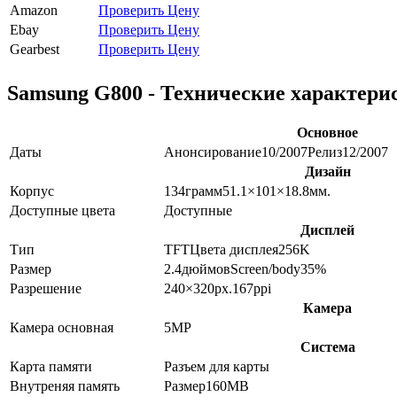
Amazon
Проверить Цену
Ebay
Проверить Цену
Gearbest
Проверить Цену
Samsung G800 - Технические характери
Основное
Даты
Анонсирование
10/2007
Релиз
12/2007
Дизайн
Корпус
134
грамм
51.1×101×18.8
мм.
Доступные цвета
Доступные
Дисплей
Тип
TFT
Цвета дисплея
256K
Размер
2.4
дюймов
Screen/body
35
%
Разрешение
240×320
px.
167
ppi
Камера
Камера основная
5
MP
Система
Карта памяти
Разъем для карты
Внутреняя память
Размер
160MB