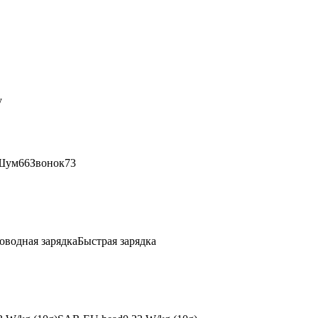
y
Шум
66
Звонок
73
оводная зарядка
Быстрая зарядка