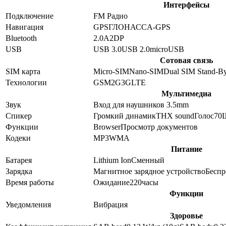
Интерфейсы
Подключение
FM Радио
Навигация
GPS
ГЛОНАСС
A-GPS
Bluetooth
2.0
A2DP
USB
USB 3.0
USB 2.0
microUSB
Сотовая связь
SIM карта
Micro-SIM
Nano-SIM
Dual SIM Stand-B
Технологии
GSM
2G
3G
LTE
Мультимедиа
Звук
Вход для наушников 3.5mm
Спикер
Громкий динамик
THX sound
Голос
70
Функции
Browser
Просмотр документов
Кодеки
MP3
WMA
Питание
Батарея
Lithium Ion
Сменный
Зарядка
Магнитное зарядное устройство
Беспр
Время работы
Ожидание
220
часы
Функции
Уведомления
Вибрация
Здоровье