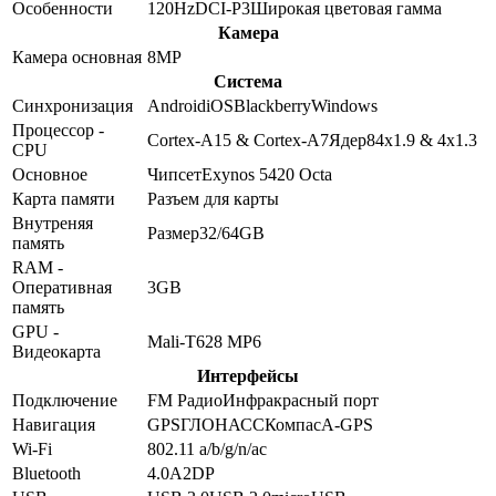
Особенности
120Hz
DCI-P3
Широкая цветовая гамма
Камера
Камера основная
8
MP
Система
Синхронизация
Android
iOS
Blackberry
Windows
Процессор -
Cortex-A15 & Cortex-A7
Ядер
8
4x1.9 & 4x1.3
CPU
Основное
Чипсет
Exynos 5420 Octa
Карта памяти
Разъем для карты
Внутреняя
Размер
32/64GB
память
RAM -
Оперативная
3GB
память
GPU -
Mali-T628 MP6
Видеокарта
Интерфейсы
Подключение
FM Радио
Инфракрасный порт
Навигация
GPS
ГЛОНАСС
Компас
A-GPS
Wi-Fi
802.11 a/b/g/n/ac
Bluetooth
4.0
A2DP