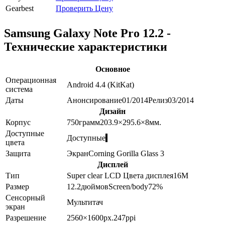
Gearbest
Проверить Цену
Samsung Galaxy Note Pro 12.2 -
Технические характеристики
Основное
Операционная
Android 4.4 (KitKat)
система
Даты
Анонсирование
01/2014
Релиз
03/2014
Дизайн
Корпус
750
грамм
203.9×295.6×8
мм.
Доступные
Доступные
цвета
Защита
Экран
Corning Gorilla Glass 3
Дисплей
Тип
Super clear LCD
Цвета дисплея
16M
Размер
12.2
дюймов
Screen/body
72
%
Сенсорный
Мультитач
экран
Разрешение
2560×1600
px.
247
ppi