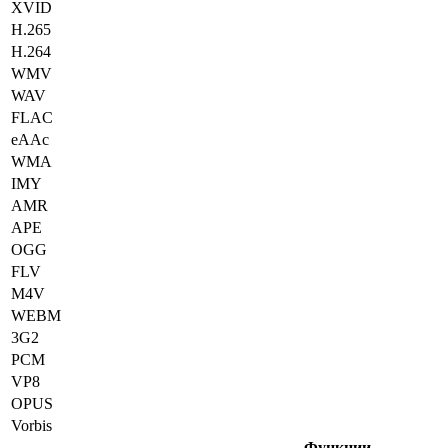
XVID
H.265
H.264
WMV
WAV
FLAC
eAAc
WMA
IMY
AMR
APE
OGG
FLV
M4V
WEBM
3G2
PCM
VP8
OPUS
Vorbis
Функции