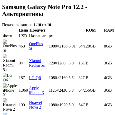
Samsung Galaxy Note Pro 12.2 -
Альтернативы
Показаны записи
1-10
из
10
.
Цена
Продукт
ROM
RAM
Фото
USD
Название
px.
OnePlus
463
1080×2160
6.01"
64/128GB
8GB
5t
Xiaomi
94
720×1280
5.0"
16GB
3GB
Redmi 5a
187
LG Q6
1080×2160
5.5"
32GB
4GB
Apple
1,060
1125×2436
5.8"
64/256GB
3GB
iPhone X
Huawei
199
1080×1920
5.0"
64GB
4GB
Nova 2