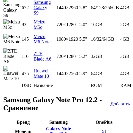
Samsung
672
Galaxy
1440×2960
5.8"
64/128/256GB
4GB
S9
Meizu
93
720×1280
5.0"
16GB
2GB
M5c
Meizu
145
1080×1920
5.5"
16/32/64GB
4GB
M6 Note
ZTE
116
720×1280
5.2"
32GB
3GB
Blade A6
Huawei
475
1440×2560
5.9"
64GB
4GB
Mate 10
USD
Название
ROM
RAM
Samsung Galaxy Note Pro 12.2 -
Добавить
Сравнение
Бренд
Samsung
OnePlus
Galaxy Note
Модель
5t