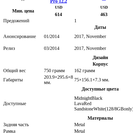
Pro 12.2
USD
USD
Мин. цена
614
463
Предожений
1
Даты
Анонсирование
01/2014
2017, November
Релиз
03/2014
2017, November
Дизайн
Корпус
Общий вес
750 грамм
162 грамм
203.9×295.6×8
Габариты
75×156.1×7.3 мм.
мм.
Доступные цвета
MidnightBlack
Доступные
LavaRed
SandstoneWhite(128/8GBonly
Материалы
Задняя часть
Metal
Рамка
Metal