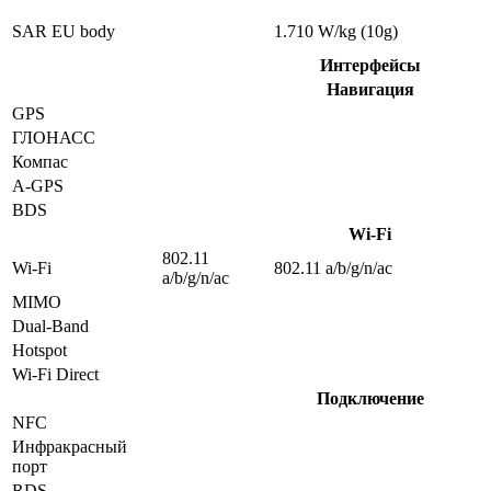
SAR EU body
1.710 W/kg (10g)
Интерфейсы
Навигация
GPS
ГЛОНАСС
Компас
A-GPS
BDS
Wi-Fi
802.11
Wi-Fi
802.11 a/b/g/n/ac
a/b/g/n/ac
MIMO
Dual-Band
Hotspot
Wi-Fi Direct
Подключение
NFC
Инфракрасный
порт
RDS