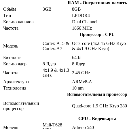
RAM - Оперативная память
Обьём
3GB
8GB
Тип
LPDDR4
Кол-во каналов
Dual Channel
Частота
1866 MHz
Процессор - CPU
Cortex-A15 &
Octa-core (4x2.45 GHz Kryo
Модель
Cortex-A7
& 4x1.9 GHz Kryo)
Битность
64-bit
Кол-во ядер
8 Ядер
8 Ядер
4x1.9 & 4x1.3
Частота
2.45 GHz
GHz
Архитектура
ARMv8-A
Технология
10 nm
Вспомогательный процессор
Вспомогательный
Quad-core 1.9 GHz Kryo 280
процессор
GPU - Видеокарта
Mali-T628
Модель
Adreno 540