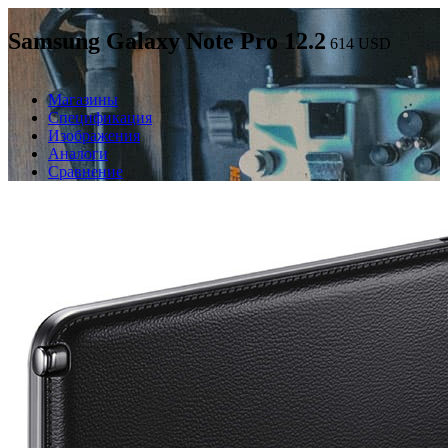
Samsung Galaxy Note Pro 12.2
614
USD
Магазины
Спецификация
Изображения
Аналоги
Сравнение