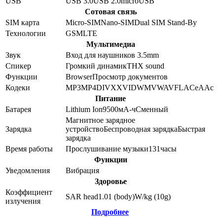
USB
USB 3.0
USB 2.0
microUSB
Сотовая связь
SIM карта
Micro-SIM
Nano-SIM
Dual SIM Stand-By
Технологии
GSM
LTE
Мультимедиа
Звук
Вход для наушников 3.5mm
Спикер
Громкий динамик
THX sound
Функции
Browser
Просмотр документов
Кодеки
MP3
MP4
DIVX
XVID
WMV
WAV
FLAC
eAAc
Питание
Батарея
Lithium Ion
9500
мА-ч
Сменный
Магнитное зарядное
Зарядка
устройство
Беспроводная зарядка
Быстрая
зарядка
Время работы
Прослушивание музыки
131
часы
Функции
Уведомления
Вибрация
Здоровье
Коэффициент
SAR head
1.01 (body)
W/kg (10g)
излучения
Подробнее