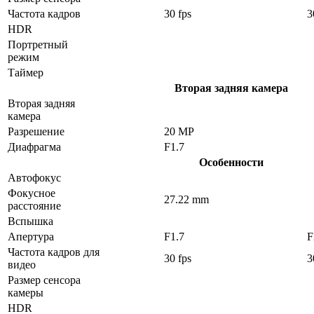
Частота кадров
30 fps
3
HDR
Портретный
режим
Таймер
Вторая задняя камера
Вторая задняя
камера
Разрешение
20 MP
Диафрагма
F1.7
Особенности
Автофокус
Фокусное
27.22 mm
расстояние
Вспышка
Апертура
F1.7
F
Частота кадров для
30 fps
3
видео
Размер сенсора
камеры
HDR