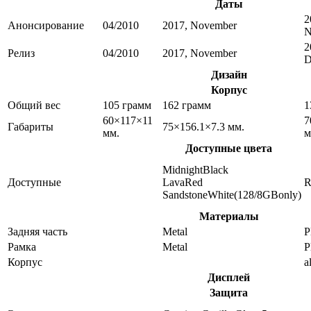
Даты
2
Анонсирование
04/2010
2017, November
N
2
Релиз
04/2010
2017, November
D
Дизайн
Корпус
Общий вес
105 грамм
162 грамм
1
60×117×11
7
Габариты
75×156.1×7.3 мм.
мм.
м
Доступные цвета
MidnightBlack
Доступные
LavaRed
R
SandstoneWhite(128/8GBonly)
Материалы
Задняя часть
Metal
P
Рамка
Metal
P
Корпус
a
Дисплей
Защита