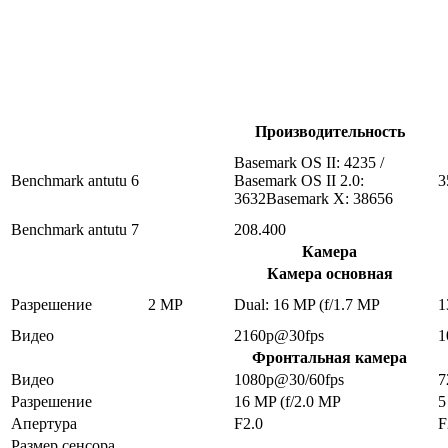
Производительность
Basemark OS II: 4235 /
Benchmark antutu 6
Basemark OS II 2.0:
3
3632Basemark X: 38656
Benchmark antutu 7
208.400
Камера
Камера основная
Разрешение
2 MP
Dual: 16 MP (f/1.7 MP
1
Видео
2160p@30fps
1
Фронтальная камера
Видео
1080p@30/60fps
7
Разрешение
16 MP (f/2.0 MP
5
Апертура
F2.0
F
Размер сенсора