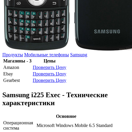
Продукты
Мобильные телефоны
Samsung
Магазины - 3
Цены
Amazon
Проверить Цену
Ebay
Проверить Цену
Gearbest
Проверить Цену
Samsung i225 Exec - Технические
характеристики
Основное
Операционная
Microsoft Windows Mobile 6.5 Standard
система