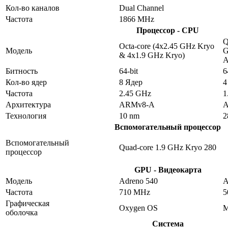
Кол-во каналов
Dual Channel
Частота
1866 MHz
Процессор - CPU
Q
Octa-core (4x2.45 GHz Kryo
Модель
G
& 4x1.9 GHz Kryo)
A
Битность
64-bit
6
Кол-во ядер
8 Ядер
4
Частота
2.45 GHz
1
Архитектура
ARMv8-A
A
Технология
10 nm
2
Вспомогательный процессор
Вспомогательный
Quad-core 1.9 GHz Kryo 280
процессор
GPU - Видеокарта
Модель
Adreno 540
A
Частота
710 MHz
5
Графическая
Oxygen OS
M
оболочка
Система