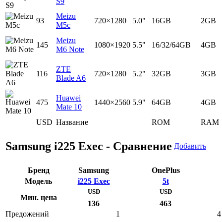
S9
Meizu
93
720×1280
5.0"
16GB
2GB
M5c
Meizu
145
1080×1920
5.5"
16/32/64GB
4GB
M6 Note
ZTE
116
720×1280
5.2"
32GB
3GB
Blade A6
Huawei
475
1440×2560
5.9"
64GB
4GB
Mate 10
USD
Название
ROM
RAM
Samsung i225 Exec - Сравнение
Добавить
Бренд
Samsung
OnePlus
Модель
i225 Exec
5t
USD
USD
Мин. цена
136
463
Предожений
1
4