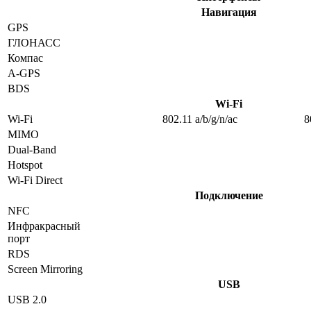
Навигация
GPS
ГЛОНАСС
Компас
A-GPS
BDS
Wi-Fi
Wi-Fi
802.11 a/b/g/n/ac
8
MIMO
Dual-Band
Hotspot
Wi-Fi Direct
Подключение
NFC
Инфракрасный
порт
RDS
Screen Mirroring
USB
USB 2.0