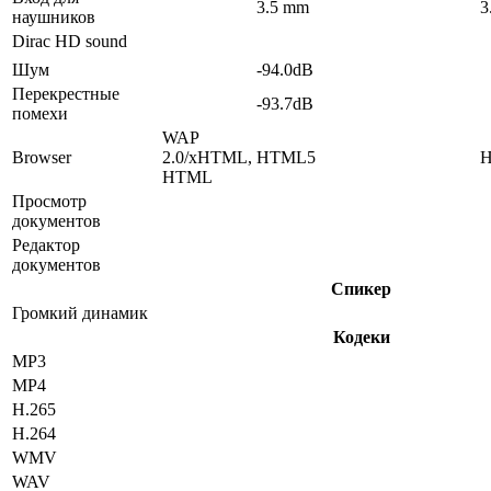
3.5 mm
3
наушников
Dirac HD sound
Шум
-94.0dB
Перекрестные
-93.7dB
помехи
WAP
Browser
2.0/xHTML,
HTML5
HTML
Просмотр
документов
Редактор
документов
Спикер
Громкий динамик
Кодеки
MP3
MP4
H.265
H.264
WMV
WAV