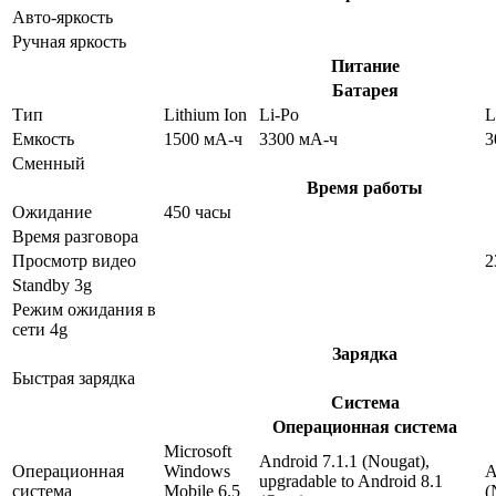
Авто-яркость
Ручная яркость
Питание
Батарея
Тип
Lithium Ion
Li-Po
L
Емкость
1500 мА-ч
3300 мА-ч
3
Сменный
Время работы
Ожидание
450 часы
Время разговора
Просмотр видео
2
Standby 3g
Режим ожидания в
сети 4g
Зарядка
Быстрая зарядка
Система
Операционная система
Microsoft
Android 7.1.1 (Nougat),
Операционная
Windows
A
upgradable to Android 8.1
система
Mobile 6.5
(