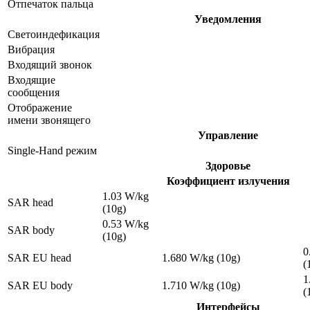
Отпечаток пальца
Уведомления
Светоиндефикация
Вибрация
Входящий звонок
Входящие
сообщения
Отображение
имени звонящего
Управление
Single-Hand режим
Здоровье
Коэффициент излучения
1.03 W/kg
SAR head
(10g)
0.53 W/kg
SAR body
(10g)
0
SAR EU head
1.680 W/kg (10g)
(
1
SAR EU body
1.710 W/kg (10g)
(
Интерфейсы