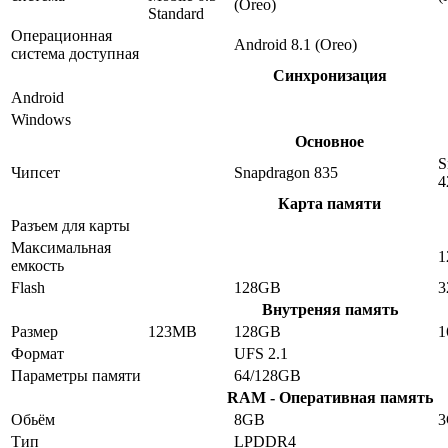
(Oreo)
Standard
Операционная
Android 8.1 (Oreo)
система доступная
Синхронизация
Android
Windows
Основное
S
Чипсет
Snapdragon 835
4
Карта памяти
Разъем для карты
Максимальная
1
емкость
Flash
128GB
3
Внутреняя память
Размер
123MB
128GB
1
Формат
UFS 2.1
Параметры памяти
64/128GB
RAM - Оперативная память
Обьём
8GB
Тип
LPDDR4