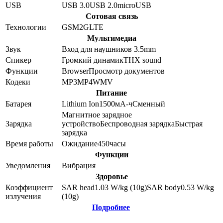
USB
USB 3.0
USB 2.0
microUSB
Сотовая связь
Технологии
GSM
2G
LTE
Мультимедиа
Звук
Вход для наушников 3.5mm
Спикер
Громкий динамик
THX sound
Функции
Browser
Просмотр документов
Кодеки
MP3
MP4
WMV
Питание
Батарея
Lithium Ion
1500
мА-ч
Сменный
Магнитное зарядное
Зарядка
устройство
Беспроводная зарядка
Быстрая
зарядка
Время работы
Ожидание
450
часы
Функции
Уведомления
Вибрация
Здоровье
Коэффициент
SAR head
1.03
W/kg (10g)
SAR body
0.53
W/kg
излучения
(10g)
Подробнее