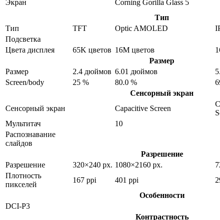
Экран
Corning Gorilla Glass 5
Тип
Тип
TFT
Optic AMOLED
I
Подсветка
Цвета дисплея
65K цветов
16M цветов
1
Размер
Размер
2.4 дюймов
6.01 дюймов
5
Screen/body
25 %
80.0 %
6
Сенсорный экран
C
Сенсорный экран
Capacitive Screen
S
Мультитач
10
Распознавание
слайдов
Разрешение
Разрешение
320×240 px.
1080×2160 px.
7
Плотность
167 ppi
401 ppi
2
пикселей
Особенности
DCI-P3
Контрастность