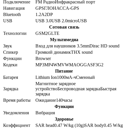
Подключение
FM Радио
Инфракрасный порт
Навигация
GPS
ГЛОНАСС
A-GPS
Bluetooth
1.2
A2DP
USB
USB 3.0
USB 2.0
microUSB
Сотовая связь
Технологии
GSM
2G
LTE
Мультимедиа
Звук
Вход для наушников 3.5mm
Dirac HD sound
Спикер
Громкий динамик
THX sound
Функции
Browser
Кодеки
MP3
MP4
WMV
WMA
OGG
ASF
3G2
Питание
Батарея
Lithium Ion
1000
мА-ч
Сменный
Магнитное зарядное
Зарядка
устройство
Беспроводная зарядка
Быстрая
зарядка
Время работы
Ожидание
140
часы
Функции
Уведомления
Вибрация
Здоровье
Коэффициент
SAR head
0.47
W/kg (10g)
SAR body
0.45
W/kg