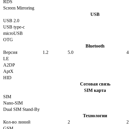
RDS
Screen Mirroring
USB
USB 2.0
USB type-c
microUSB
OTG
Bluetooth
Версия
1.2
5.0
4
LE
A2DP
AptX
HID
Сотовая связь
SIM карта
SIM
Nano-SIM
Dual SIM Stand-By
Технологии
Кол-во линий
2
2
GSM