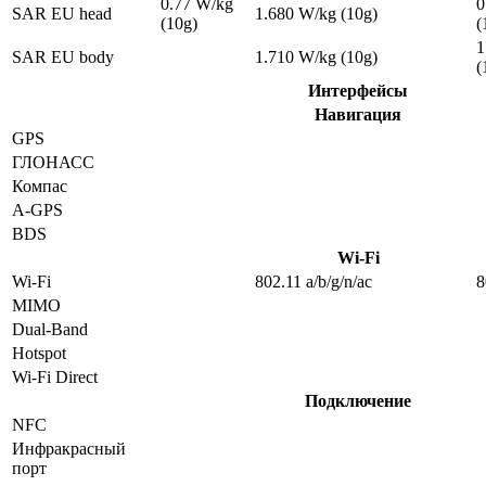
0.77 W/kg
0
SAR EU head
1.680 W/kg (10g)
(10g)
(
1
SAR EU body
1.710 W/kg (10g)
(
Интерфейсы
Навигация
GPS
ГЛОНАСС
Компас
A-GPS
BDS
Wi-Fi
Wi-Fi
802.11 a/b/g/n/ac
8
MIMO
Dual-Band
Hotspot
Wi-Fi Direct
Подключение
NFC
Инфракрасный
порт