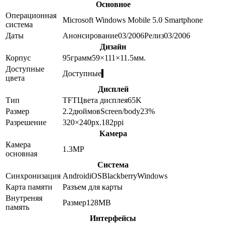
Основное
Операционная
Microsoft Windows Mobile 5.0 Smartphone
система
Даты
Анонсирование
03/2006
Релиз
03/2006
Дизайн
Корпус
95
грамм
59×111×11.5
мм.
Доступные
Доступные
цвета
Дисплей
Тип
TFT
Цвета дисплея
65K
Размер
2.2
дюймов
Screen/body
23
%
Разрешение
320×240
px.
182
ppi
Камера
Камера
1.3
MP
основная
Система
Синхронизация
Android
iOS
Blackberry
Windows
Карта памяти
Разъем для карты
Внутреняя
Размер
128MB
память
Интерфейсы