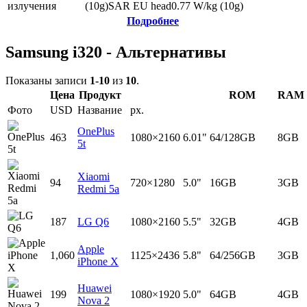
излучения
(10g)
SAR EU head
0.77
W/kg (10g)
Подробнее
Samsung i320 - Альтернативы
Показаны записи
1-10
из
10
.
Цена
Продукт
ROM
RAM
Фото
USD
Название
px.
OnePlus
463
1080×2160
6.01"
64/128GB
8GB
5t
Xiaomi
94
720×1280
5.0"
16GB
3GB
Redmi 5a
187
LG Q6
1080×2160
5.5"
32GB
4GB
Apple
1,060
1125×2436
5.8"
64/256GB
3GB
iPhone X
Huawei
199
1080×1920
5.0"
64GB
4GB
Nova 2