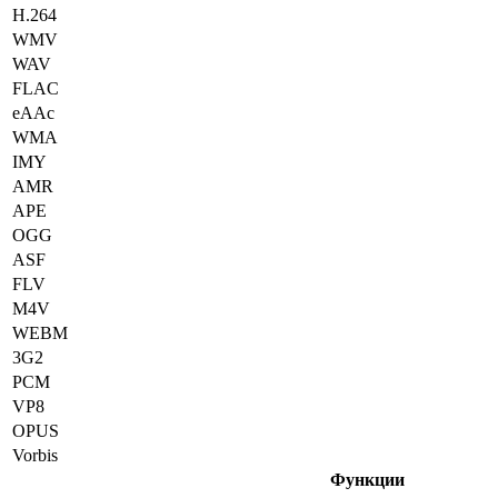
H.264
WMV
WAV
FLAC
eAAc
WMA
IMY
AMR
APE
OGG
ASF
FLV
M4V
WEBM
3G2
PCM
VP8
OPUS
Vorbis
Функции