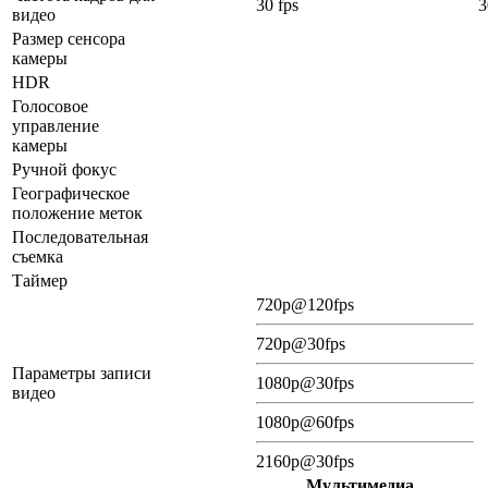
30 fps
3
видео
Размер сенсора
камеры
HDR
Голосовое
управление
камеры
Ручной фокус
Географическое
положение меток
Последовательная
съемка
Таймер
720p@120fps
720p@30fps
Параметры записи
1080p@30fps
видео
1080p@60fps
2160p@30fps
Мультимедиа