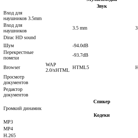
Звук
Вход для
наушников 3.5mm
Вход для
3.5 mm
3
наушников
Dirac HD sound
Шум
-94.0dB
Перекрестные
-93.7dB
помехи
WAP
Browser
HTML5
2.0/xHTML
Просмотр
документов
Редактор
документов
Спикер
Громкий динамик
Кодеки
MP3
MP4
H.265