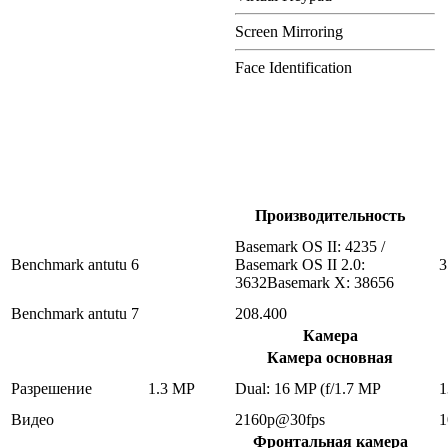
Screen Mirroring
Face Identification
Производительность
Basemark OS II: 4235 /
Benchmark antutu 6
Basemark OS II 2.0:
3
3632Basemark X: 38656
Benchmark antutu 7
208.400
Камера
Камера основная
Разрешение
1.3 MP
Dual: 16 MP (f/1.7 MP
1
Видео
2160p@30fps
1
Фронтальная камера