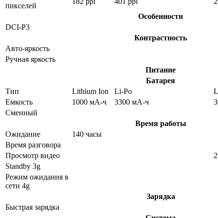
182 ppi
401 ppi
2
пикселей
Особенности
DCI-P3
Контрастность
Авто-яркость
Ручная яркость
Питание
Батарея
Тип
Lithium Ion
Li-Po
L
Емкость
1000 мА-ч
3300 мА-ч
3
Сменный
Время работы
Ожидание
140 часы
Время разговора
Просмотр видео
2
Standby 3g
Режим ожидания в
сети 4g
Зарядка
Быстрая зарядка
Система