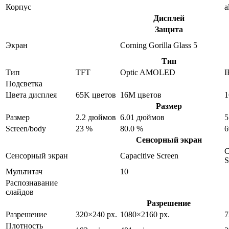
Корпус
a
Дисплей
Защита
Экран
Corning Gorilla Glass 5
Тип
Тип
TFT
Optic AMOLED
I
Подсветка
Цвета дисплея
65K цветов
16M цветов
1
Размер
Размер
2.2 дюймов
6.01 дюймов
5
Screen/body
23 %
80.0 %
6
Сенсорный экран
C
Сенсорный экран
Capacitive Screen
S
Мультитач
10
Распознавание
слайдов
Разрешение
Разрешение
320×240 px.
1080×2160 px.
7
Плотность