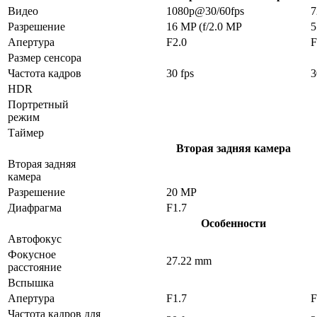
Видео
1080p@30/60fps
7
Разрешение
16 MP (f/2.0 MP
5
Апертура
F2.0
F
Размер сенсора
Частота кадров
30 fps
3
HDR
Портретный
режим
Таймер
Вторая задняя камера
Вторая задняя
камера
Разрешение
20 MP
Диафрагма
F1.7
Особенности
Автофокус
Фокусное
27.22 mm
расстояние
Вспышка
Апертура
F1.7
F
Частота кадров для