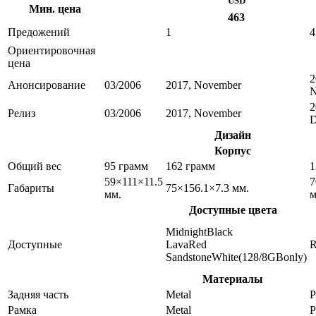
USD
Мин. цена
463
Предожений
1
4
Ориентировочная
цена
2
Анонсирование
03/2006
2017, November
N
2
Релиз
03/2006
2017, November
D
Дизайн
Корпус
Общий вес
95 грамм
162 грамм
1
59×111×11.5
7
Габариты
75×156.1×7.3 мм.
мм.
м
Доступные цвета
MidnightBlack
Доступные
LavaRed
R
SandstoneWhite(128/8GBonly)
Материалы
Задняя часть
Metal
P
Рамка
Metal
P