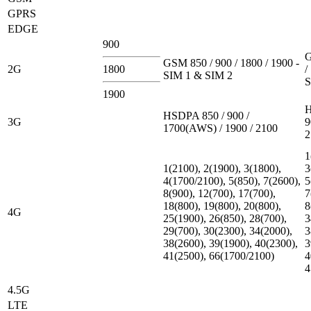
GPRS
EDGE
900
G
GSM 850 / 900 / 1800 / 1900 -
2G
1800
/
SIM 1 & SIM 2
S
1900
H
HSDPA 850 / 900 /
3G
9
1700(AWS) / 1900 / 2100
2
1
1(2100), 2(1900), 3(1800),
3
4(1700/2100), 5(850), 7(2600),
5
8(900), 12(700), 17(700),
7
18(800), 19(800), 20(800),
8
4G
25(1900), 26(850), 28(700),
3
29(700), 30(2300), 34(2000),
3
38(2600), 39(1900), 40(2300),
3
41(2500), 66(1700/2100)
4
4
4.5G
LTE