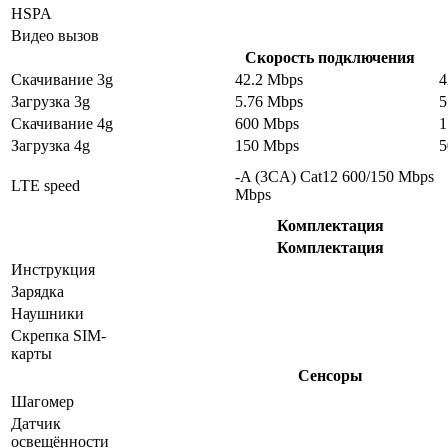
HSPA
Видео вызов
Скорость подключения
Скачивание 3g
42.2 Mbps
4
Загрузка 3g
5.76 Mbps
5
Скачивание 4g
600 Mbps
1
Загрузка 4g
150 Mbps
5
-A (3CA) Cat12 600/150 Mbps
LTE speed
Mbps
Комплектация
Комплектация
Инструкция
Зарядка
Наушники
Скрепка SIM-
карты
Сенсоры
Шагомер
Датчик
освещённости