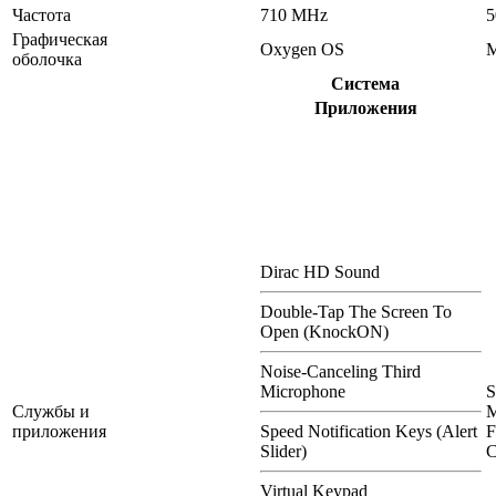
Частота
710 MHz
5
Графическая
Oxygen OS
M
оболочка
Система
Приложения
Dirac HD Sound
Double-Tap The Screen To
Open (KnockON)
Noise-Canceling Third
Microphone
S
Службы и
M
приложения
Speed Notification Keys (Alert
F
Slider)
C
Virtual Keypad