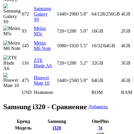
Samsung
672
Galaxy
1440×2960
5.8"
64/128/256GB
4GB
S9
Meizu
93
720×1280
5.0"
16GB
2GB
M5c
Meizu
145
1080×1920
5.5"
16/32/64GB
4GB
M6 Note
ZTE
116
720×1280
5.2"
32GB
3GB
Blade A6
Huawei
475
1440×2560
5.9"
64GB
4GB
Mate 10
USD
Название
ROM
RAM
Samsung i320 - Сравнение
Добавить
Бренд
Samsung
OnePlus
Модель
i320
5t