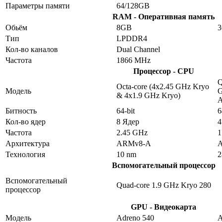
Параметры памяти
64/128GB
RAM - Оперативная память
Обьём
8GB
Тип
LPDDR4
Кол-во каналов
Dual Channel
Частота
1866 MHz
Процессор - CPU
Q
Octa-core (4x2.45 GHz Kryo
Модель
G
& 4x1.9 GHz Kryo)
Битность
64-bit
6
Кол-во ядер
8 Ядер
4
Частота
2.45 GHz
1
Архитектура
ARMv8-A
Технология
10 nm
2
Вспомогательный процессор
Вспомогательный
Quad-core 1.9 GHz Kryo 280
процессор
GPU - Видеокарта
Модель
Adreno 540
A