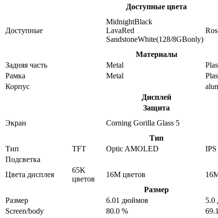
Доступные цвета
MidnightBlack
Доступные
LavaRed
Ros
SandstoneWhite(128/8GBonly)
Материалы
Задняя часть
Metal
Plas
Рамка
Metal
Plas
Корпус
alu
Дисплей
Защита
Экран
Corning Gorilla Glass 5
Тип
Тип
TFT
Optic AMOLED
IPS
Подсветка
65K
Цвета дисплея
16M цветов
16M
цветов
Размер
Размер
6.01 дюймов
5.0
Screen/body
80.0 %
69.