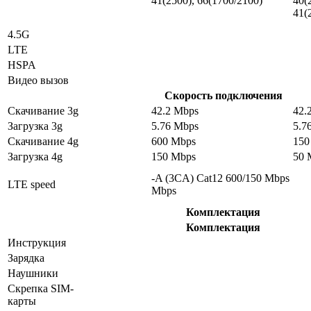
41(2500), 66(1700/2100)
40(
41(
4.5G
LTE
HSPA
Видео вызов
Скорость подключения
Скачивание 3g
42.2 Mbps
42.
Загрузка 3g
5.76 Mbps
5.7
Скачивание 4g
600 Mbps
150
Загрузка 4g
150 Mbps
50 
-A (3CA) Cat12 600/150 Mbps
LTE speed
Mbps
Комплектация
Комплектация
Инструкция
Зарядка
Наушники
Скрепка SIM-
карты