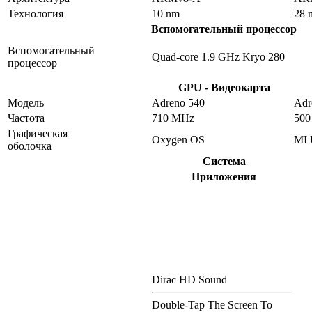
Технология
10 nm
28 
Вспомогательный процессор
Вспомогательный
Quad-core 1.9 GHz Kryo 280
процессор
GPU - Видеокарта
Модель
Adreno 540
Adr
Частота
710 MHz
50
Графическая
Oxygen OS
MI 
оболочка
Система
Приложения
Dirac HD Sound
Double-Tap The Screen To