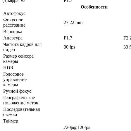
Диафрагма
F1.7
Особенности
Автофокус
Фокусное
27.22 mm
расстояние
Вспышка
Апертура
F1.7
F2.
Частота кадров для
30 fps
30 f
видео
Размер сенсора
камеры
HDR
Голосовое
управление
камеры
Ручной фокус
Географическое
положение меток
Последовательная
съемка
Таймер
720p@120fps