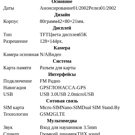
Основное
Даты
Анонсирование
01/2002
Релиз
01/2002
Дизайн
Корпус
80
грамм
42×80×21
мм.
Дисплей
Тип
TFT
Цвета дисплея
65K
Разрешение
128×144
px.
Камера
Камера основная
N/A
Видео
Система
Карта памяти
Разъем для карты
Интерфейсы
Подключение
FM Радио
Навигация
GPS
ГЛОНАСС
A-GPS
USB
USB 3.0
USB 2.0
microUSB
Сотовая связь
SIM карта
Micro-SIM
Nano-SIM
Dual SIM Stand-By
Технологии
GSM
2G
LTE
Мультимедиа
Звук
Вход для наушников 3.5mm
Спикер
Громкий динамик
THX sound