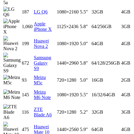
187
LG Q6
1080×2160
5.5"
32GB
4GB
Apple
1,060
1125×2436
5.8"
64/256GB
3GB
iPhone X
Huawei
199
1080×1920
5.0"
64GB
4GB
Nova 2
Samsung
672
Galaxy
1440×2960
5.8"
64/128/256GB
4GB
S9
Meizu
93
720×1280
5.0"
16GB
2GB
M5c
Meizu
145
1080×1920
5.5"
16/32/64GB
4GB
M6 Note
ZTE
116
720×1280
5.2"
32GB
3GB
Blade A6
Huawei
475
1440×2560
5.9"
64GB
4GB
Mate 10