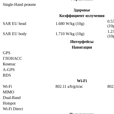
Single-Hand режим
Здоровье
Коэффициент излучения
0.5
SAR EU head
1.680 W/kg (10g)
(10
1.2
SAR EU body
1.710 W/kg (10g)
(10
Интерфейсы
Навигация
GPS
ГЛОНАСС
Компас
A-GPS
BDS
Wi-Fi
Wi-Fi
802.11 a/b/g/n/ac
802
MIMO
Dual-Band
Hotspot
Wi-Fi Direct