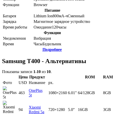
Функции
Browser
Питание
Батарея
Lithium Ion
800
мА-ч
Сменный
Зарядка
Магнитное зарядное устройство
Время работы
Ожидание
120
часы
Функции
Уведомления
Вибрация
Время
Часы
Будильник
Подробнее
Samsung T400 - Альтернативы
Показаны записи
1-10
из
10
.
Цена
Продукт
ROM
RAM
Фото
USD
Название
px.
OnePlus
463
1080×2160
6.01"
64/128GB
8GB
5t
Xiaomi
94
720×1280
5.0"
16GB
3GB
Redmi 5a