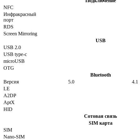
Подключение
NFC
Инфракрасный
порт
RDS
Screen Mirroring
USB
USB 2.0
USB type-c
microUSB
OTG
Bluetooth
Версия
5.0
4.1
LE
A2DP
AptX
HID
Сотовая связь
SIM карта
SIM
Nano-SIM