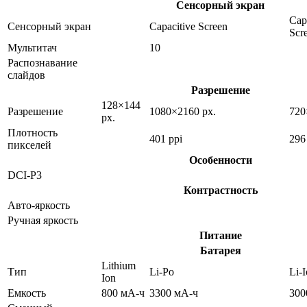
Сенсорный экран
Cap
Сенсорный экран
Capacitive Screen
Scr
Мультитач
10
Распознавание
слайдов
Разрешение
128×144
Разрешение
1080×2160 px.
720
px.
Плотность
401 ppi
296
пикселей
Особенности
DCI-P3
Контрастность
Авто-яркость
Ручная яркость
Питание
Батарея
Lithium
Тип
Li-Po
Li-
Ion
Емкость
800 мА-ч
3300 мА-ч
300