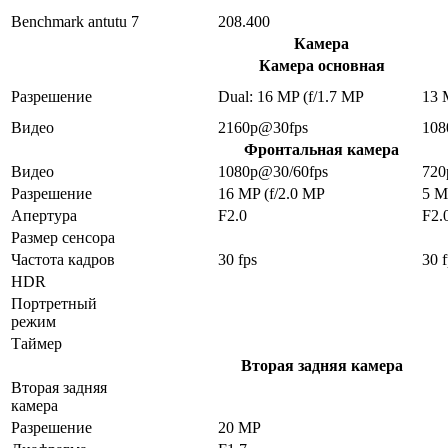
Benchmark antutu 7
208.400
Камера
Камера основная
Разрешение
Dual: 16 MP (f/1.7 MP
13 
Видео
2160p@30fps
108
Фронтальная камера
Видео
1080p@30/60fps
720
Разрешение
16 MP (f/2.0 MP
5 
Апертура
F2.0
F2.
Размер сенсора
Частота кадров
30 fps
30 f
HDR
Портретный
режим
Таймер
Вторая задняя камера
Вторая задняя
камера
Разрешение
20 MP