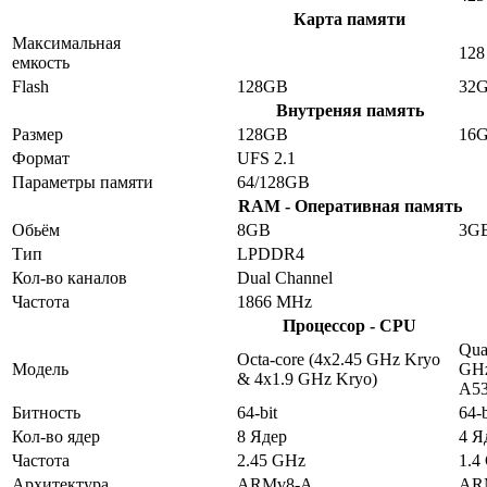
Карта памяти
Максимальная
128
емкость
Flash
128GB
32
Внутреняя память
Размер
128GB
16
Формат
UFS 2.1
Параметры памяти
64/128GB
RAM - Оперативная память
Обьём
8GB
3G
Тип
LPDDR4
Кол-во каналов
Dual Channel
Частота
1866 MHz
Процессор - CPU
Qua
Octa-core (4x2.45 GHz Kryo
Модель
GHz
& 4x1.9 GHz Kryo)
A5
Битность
64-bit
64-b
Кол-во ядер
8 Ядер
4 Я
Частота
2.45 GHz
1.4
Архитектура
ARMv8-A
AR