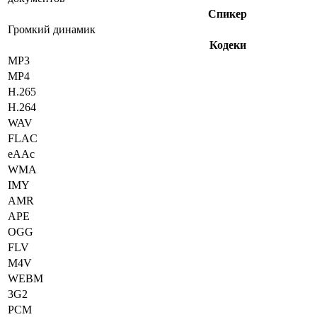
Спикер
Громкий динамик
Кодеки
MP3
MP4
H.265
H.264
WAV
FLAC
eAAc
WMA
IMY
AMR
APE
OGG
FLV
M4V
WEBM
3G2
PCM