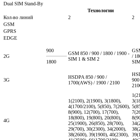
Dual SIM Stand-By
Технологии
Кол-во линий
2
2
GSM
GPRS
EDGE
900
GSM
GSM 850 / 900 / 1800 / 1900 -
2G
/ 18
SIM 1 & SIM 2
1800
SIM
HSD
HSDPA 850 / 900 /
3G
900 
1700(AWS) / 1900 / 2100
210
1(2
1(2100), 2(1900), 3(1800),
3(1
4(1700/2100), 5(850), 7(2600),
5(8
8(900), 12(700), 17(700),
7(2
18(800), 19(800), 20(800),
8(9
4G
25(1900), 26(850), 28(700),
34(
29(700), 30(2300), 34(2000),
38(
38(2600), 39(1900), 40(2300),
39(