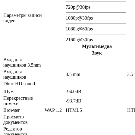
720p@30fps
Параметры записи
1080p@30fps
видео
1080p@60fps
2160p@30fps
Мультимедиа
Звук
Вход для
наушников 3.5mm
Вход для
3.5 mm
3.5
наушников
Dirac HD sound
Шум
-94.0dB
Перекрестные
-93.7dB
помехи
Browser
WAP 1.2
HTML5
HT
Просмотр
документов
Редактор
документов