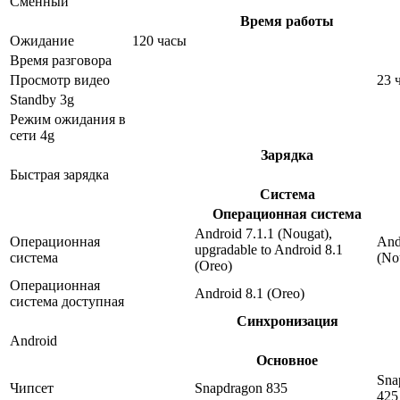
Сменный
Время работы
Ожидание
120 часы
Время разговора
Просмотр видео
23 
Standby 3g
Режим ожидания в
сети 4g
Зарядка
Быстрая зарядка
Система
Операционная система
Android 7.1.1 (Nougat),
Операционная
And
upgradable to Android 8.1
система
(No
(Oreo)
Операционная
Android 8.1 (Oreo)
система доступная
Синхронизация
Android
Основное
Sna
Чипсет
Snapdragon 835
425