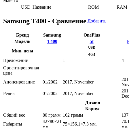
USD
Название
ROM
RAM
Samsung T400 - Сравнение
Добавить
Бренд
Samsung
OnePlus
Модель
T400
5t
USD
Мин. цена
463
Предожений
1
4
Ориентировочная
цена
201
Анонсирование
01/2002
2017, November
Nov
201
Релиз
01/2002
2017, November
Dec
Дизайн
Корпус
Общий вес
80 грамм
162 грамм
137
42×80×21
70.
Габариты
75×156.1×7.3 мм.
мм.
мм.